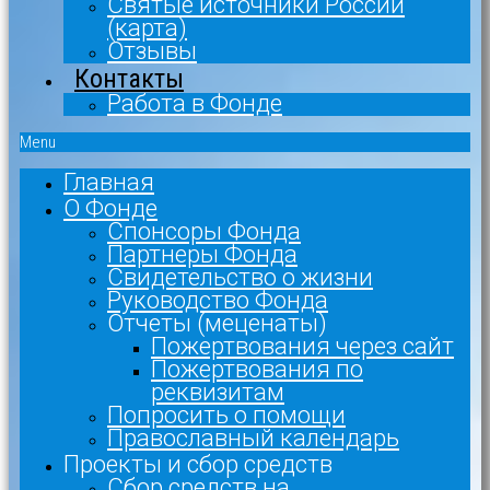
Святые источники России
(карта)
Отзывы
Контакты
Работа в Фонде
Menu
Главная
О Фонде
Спонсоры Фонда
Партнеры Фонда
Свидетельство о жизни
Руководство Фонда
Отчеты (меценаты)
Пожертвования через сайт
Пожертвования по
реквизитам
Попросить о помощи
Православный календарь
Проекты и сбор средств
Сбор средств на