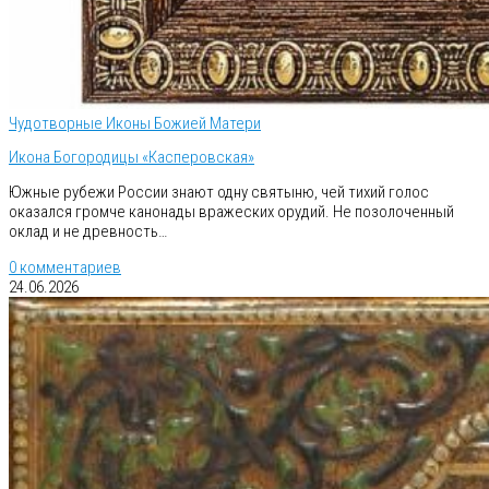
Чудотворные Иконы Божией Матери
Икона Богородицы «Касперовская»
Южные рубежи России знают одну святыню, чей тихий голос
оказался громче канонады вражеских орудий. Не позолоченный
оклад и не древность…
0 комментариев
24.06.2026