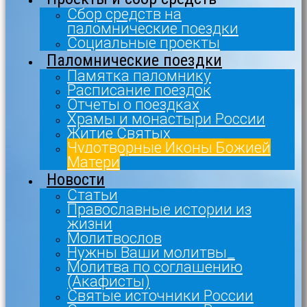
Сбор средств на
паломнические поездки
Социальные проекты
Паломнические поездки
Памятка паломнику
Расписание поездок
Отчеты о поездках
Храмы и монастыри России
Житие Святых
Чудотворные Иконы Божией
Матери
Новости
Статьи
Православные истории из
жизни
Молитвослов
Нужны Ваши молитвы_
Молитва по соглашению
(Акафисты)
Святые источники России