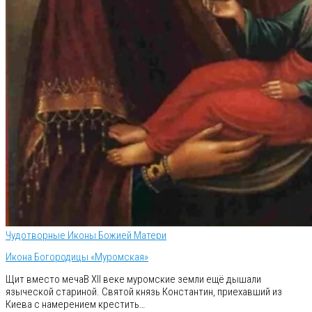
Чудотворные Иконы Божией Матери
Икона Богородицы «Муромская»
Щит вместо мечаВ XII веке муромские земли ещё дышали
языческой стариной. Святой князь Константин, приехавший из
Киева с намерением крестить…