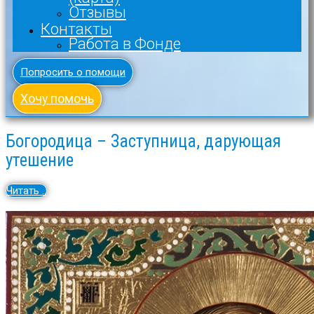
Отзывы
Контакты
Работа в Фонде
Попросить о помощи
Хочу помочь
Богородица – Заступница, дарующая
утешение
Читать ..