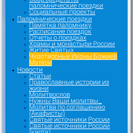
паломнические поездки
Социальные проекты
Паломнические поездки
Памятка паломнику
Расписание поездок
Отчеты о поездках
Храмы и монастыри России
Житие Святых
Чудотворные Иконы Божией
Матери
Новости
Статьи
Православные истории из
жизни
Молитвослов
Нужны Ваши молитвы_
Молитва по соглашению
(Акафисты)
Святые источники России
Святые источники России
(карта)