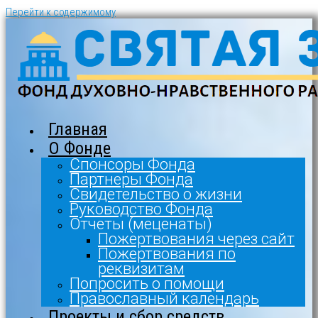
Перейти к содержимому
Главная
О Фонде
Спонсоры Фонда
Партнеры Фонда
Свидетельство о жизни
Руководство Фонда
Отчеты (меценаты)
Пожертвования через сайт
Пожертвования по
реквизитам
Попросить о помощи
Православный календарь
Проекты и сбор средств