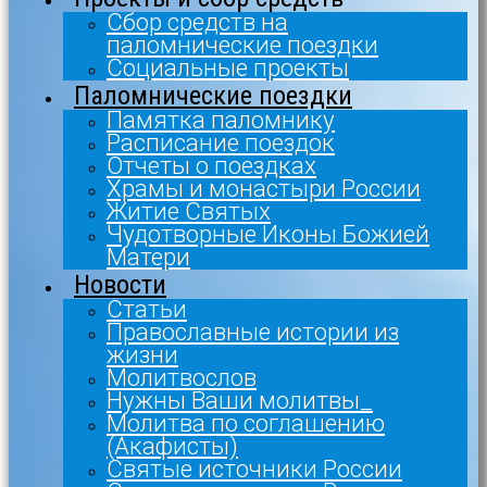
Сбор средств на
паломнические поездки
Социальные проекты
Паломнические поездки
Памятка паломнику
Расписание поездок
Отчеты о поездках
Храмы и монастыри России
Житие Святых
Чудотворные Иконы Божией
Матери
Новости
Статьи
Православные истории из
жизни
Молитвослов
Нужны Ваши молитвы_
Молитва по соглашению
(Акафисты)
Святые источники России