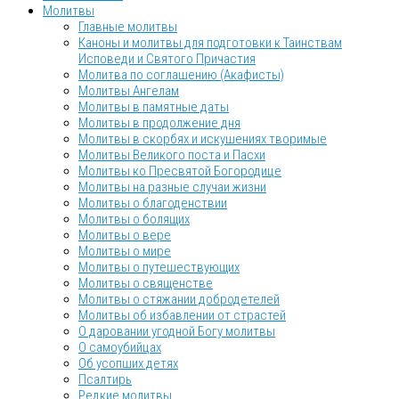
Молитвы
Главные молитвы
Каноны и молитвы для подготовки к Таинствам
Исповеди и Святого Причастия
Молитва по соглашению (Акафисты)
Молитвы Ангелам
Молитвы в памятные даты
Молитвы в продолжение дня
Молитвы в скорбях и искушениях творимые
Молитвы Великого поста и Пасхи
Молитвы ко Пресвятой Богородице
Молитвы на разные случаи жизни
Молитвы о благоденствии
Молитвы о болящих
Молитвы о вере
Молитвы о мире
Молитвы о путешествующих
Молитвы о священстве
Молитвы о стяжании добродетелей
Молитвы об избавлении от страстей
О даровании угодной Богу молитвы
О самоубийцах
Об усопших детях
Псалтирь
Редкие молитвы