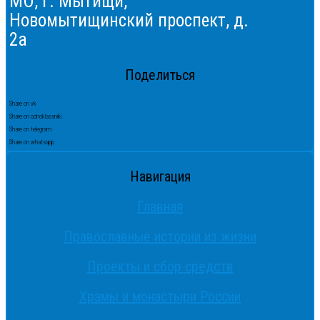
МО, г. Мытищи,
Новомытищинский проспект, д.
2а
Поделиться
Share on vk
Share on odnoklassniki
Share on telegram
Share on whatsapp
Навигация
Главная
Православные истории из жизни
Проекты и сбор средств
Храмы и монастыри России