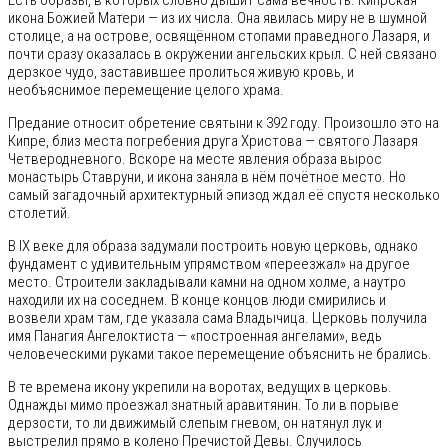
Есть образы, в которых словно дышит сама вечность. Кипрская
икона Божией Матери — из их числа. Она явилась миру не в шумной
столице, а на острове, освящённом стопами праведного Лазаря, и
почти сразу оказалась в окружении ангельских крыл. С ней связано
дерзкое чудо, заставившее пролиться живую кровь, и
необъяснимое перемещение целого храма.
Предание относит обретение святыни к 392 году. Произошло это на
Кипре, близ места погребения друга Христова — святого Лазаря
Четверодневного. Вскоре на месте явления образа вырос
монастырь Ставруни, и икона заняла в нём почётное место. Но
самый загадочный архитектурный эпизод ждал её спустя несколько
столетий.
В IX веке для образа задумали построить новую церковь, однако
фундамент с удивительным упрямством «переезжал» на другое
место. Строители закладывали камни на одном холме, а наутро
находили их на соседнем. В конце концов люди смирились и
возвели храм там, где указала сама Владычица. Церковь получила
имя Панагия Ангелоктиста — «построенная ангелами», ведь
человеческими руками такое перемещение объяснить не брались.
В те времена икону укрепили на воротах, ведущих в церковь.
Однажды мимо проезжал знатный аравитянин. То ли в порыве
дерзости, то ли движимый слепым гневом, он натянул лук и
выстрелил прямо в колено Пречистой Девы. Случилось