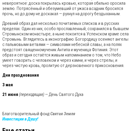
невероятное: доска покрылась кровью, которая обильно оросила
землю. Потрясённый и обезумевший от ужаса всадник бросился
прочь, но до дому не доскакал — рухнул на дорогу бездыханным.
Древний образ дал несколько почитаемых списков и в русских
пределах. Один из них, особо прославленный, сохранился в бывшем
Стромынском монастыре, а ныне покоится в Успенском храме села
Стромынь. Вглядитесь в иконографию: Богородицу осеняют ангелы
с пальмовыми ветвями — символами небесной славы, а на полях
предстоят священномученик Антипа и мученица Фотиния. Этот
образ и сегодня остаётся живым напоминанием о том, что Небо
умеет говорить с человеком и через камни, и через стрелы, и
через чистую кровь, пролитую от дерзновенного прикосновения.
Дни празднования
3 мая
21 июня
(переходящая)
— День Святого Духа
Благотворительный фо
нд
Святая Земля
Инвестиции в Душу!
Еще статьи