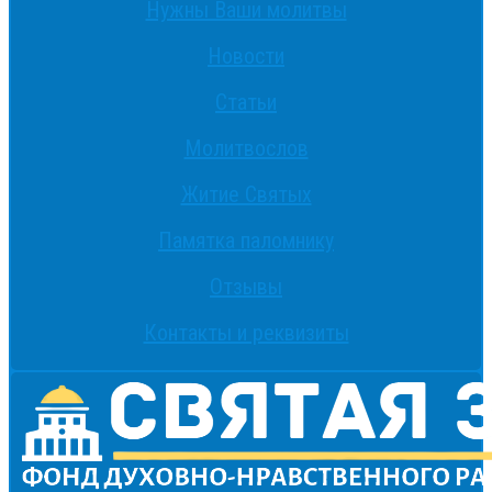
Нужны Ваши молитвы
Новости
Статьи
Молитвослов
Житие Святых
Памятка паломнику
Отзывы
Контакты и реквизиты