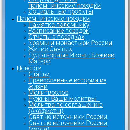
паломнические поездки
Социальные проекты
Паломнические поездки
Памятка паломнику
Расписание поездок
Отчеты о поездках
Храмы и монастыри России
Житие Святых
Чудотворные Иконы Божией
Матери
Новости
Статьи
Православные истории из
жизни
Молитвослов
Нужны Ваши молитвы_
Молитва по соглашению
(Акафисты)
Святые источники России
Святые источники России
(карта)