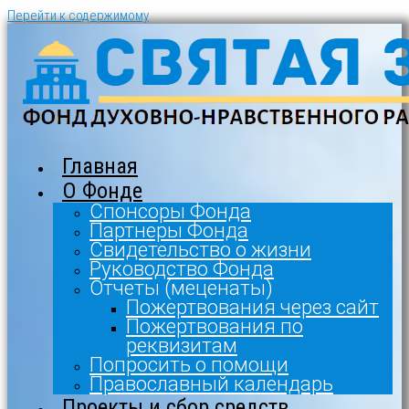
Перейти к содержимому
Главная
О Фонде
Спонсоры Фонда
Партнеры Фонда
Свидетельство о жизни
Руководство Фонда
Отчеты (меценаты)
Пожертвования через сайт
Пожертвования по
реквизитам
Попросить о помощи
Православный календарь
Проекты и сбор средств