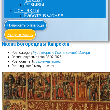
Отзывы
Контакты
Работа в Фонде
Попросить о помощи
Хочу помочь
Икона Богородицы Кипрская
Post category:
Чудотворные Иконы Божией Матери
Запись опубликована:
05.07.2026
Post comments:
0 комментариев
Reading time:
1 минут чтения