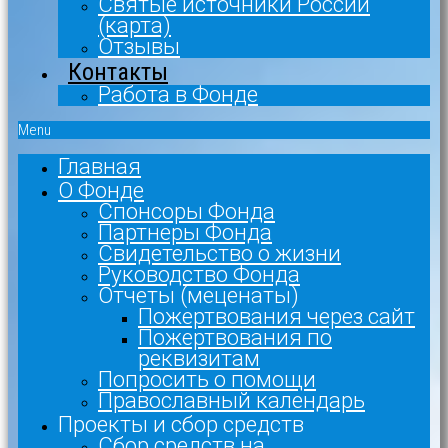
Святые источники России
(карта)
Отзывы
Контакты
Работа в Фонде
Menu
Главная
О Фонде
Спонсоры Фонда
Партнеры Фонда
Свидетельство о жизни
Руководство Фонда
Отчеты (меценаты)
Пожертвования через сайт
Пожертвования по
реквизитам
Попросить о помощи
Православный календарь
Проекты и сбор средств
Сбор средств на