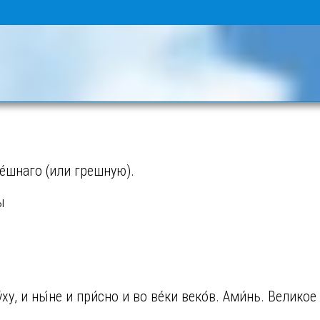
гре́шнаго (или грешную).
ы
ху, и ны́не и при́сно и во ве́ки веко́в. Ами́нь. Велико