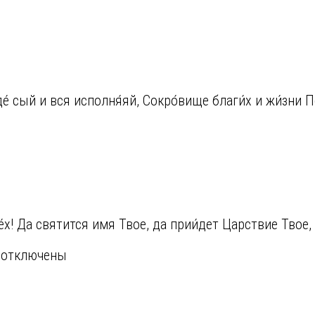
е́ сый и вся исполня́яй, Сокро́вище благи́х и жи́зни П
! Да святится имя Твое, да прии́дет Царствие Твое, 
отключены