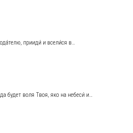
ода́телю, прииди́ и всели́ся в…
да будет воля Твоя, яко на небеси́ и…