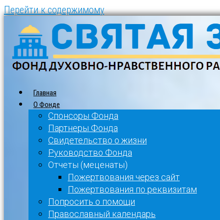
Перейти к содержимому
Главная
О Фонде
Спонсоры Фонда
Партнеры Фонда
Свидетельство о жизни
Руководство Фонда
Отчеты (меценаты)
Пожертвования через сайт
Пожертвования по реквизитам
Попросить о помощи
Православный календарь