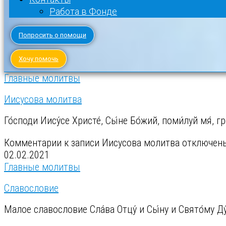
Работа в Фонде
Попросить о помощи
Хочу помочь
Главные молитвы
Иисусова молитва
Го́споди Иису́се Христе́, Сы́не Бо́жий, поми́луй мя́, 
Комментарии
к записи Иисусова молитва
отключен
02.02.2021
Главные молитвы
Славословие
Малое славословие Сла́ва Отцу́ и Сы́ну и Свято́му Ду́