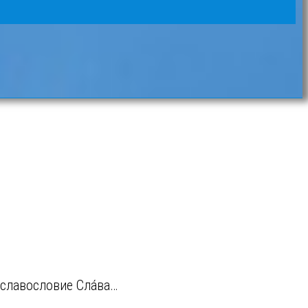
е славословие Сла́ва…