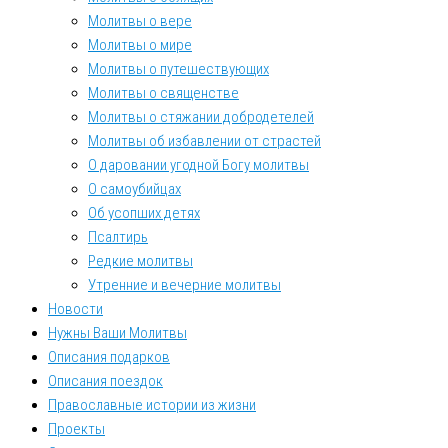
Молитвы о вере
Молитвы о мире
Молитвы о путешествующих
Молитвы о священстве
Молитвы о стяжании добродетелей
Молитвы об избавлении от страстей
О даровании угодной Богу молитвы
О самоубийцах
Об усопших детях
Псалтирь
Редкие молитвы
Утренние и вечерние молитвы
Новости
Нужны Ваши Молитвы
Описания подарков
Описания поездок
Православные истории из жизни
Проекты