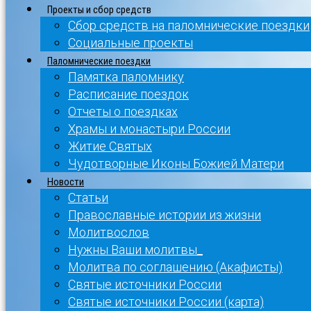
Проекты и сбор средств
Сбор средств на паломнические поездки
Социальные проекты
Паломнические поездки
Памятка паломнику
Расписание поездок
Отчеты о поездках
Храмы и монастыри России
Житие Святых
Чудотворные Иконы Божией Матери
Новости
Статьи
Православные истории из жизни
Молитвослов
Нужны Ваши молитвы_
Молитва по соглашению (Акафисты)
Святые источники России
Святые источники России (карта)