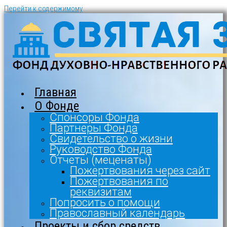
Перейти к содержимому
Главная
О Фонде
Спонсоры Фонда
Партнеры Фонда
Свидетельство о жизни
Руководство Фонда
Отчеты (меценаты)
Пожертвования через сайт
Пожертвования по
реквизитам
Попросить о помощи
Православный календарь
Проекты и сбор средств