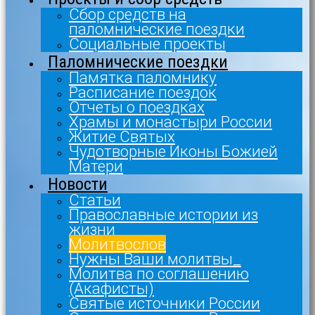
Сбор средств на
паломнические поездки
Социальные проекты
Паломнические поездки
Памятка паломнику
Расписание поездок
Отчеты о поездках
Храмы и монастыри России
Житие Святых
Чудотворные Иконы Божией
Матери
Новости
Статьи
Православные истории из
жизни
Молитвослов
Нужны Ваши молитвы_
Молитва по соглашению
(Акафисты)
Святые источники России