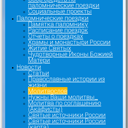
паломнические поездки
Социальные проекты
Паломнические поездки
Памятка паломнику
Расписание поездок
Отчеты о поездках
Храмы и монастыри России
Житие Святых
Чудотворные Иконы Божией
Матери
Новости
Статьи
Православные истории из
жизни
Молитвослов
Нужны Ваши молитвы_
Молитва по соглашению
(Акафисты)
Святые источники России
Святые источники России
(карта)