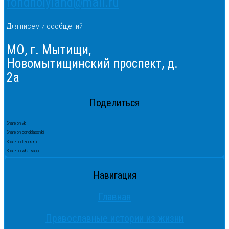
fondholyland@mail.ru
Для писем и сообщений
МО, г. Мытищи,
Новомытищинский проспект, д.
2а
Поделиться
Share on vk
Share on odnoklassniki
Share on telegram
Share on whatsapp
Навигация
Главная
Православные истории из жизни