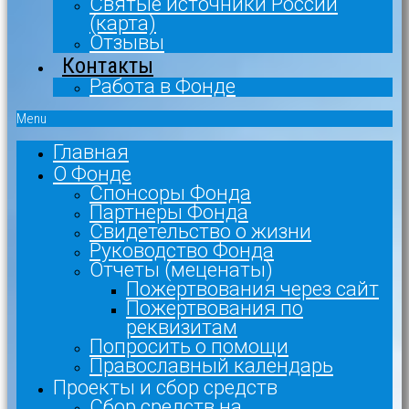
Святые источники России
(карта)
Отзывы
Контакты
Работа в Фонде
Menu
Главная
О Фонде
Спонсоры Фонда
Партнеры Фонда
Свидетельство о жизни
Руководство Фонда
Отчеты (меценаты)
Пожертвования через сайт
Пожертвования по
реквизитам
Попросить о помощи
Православный календарь
Проекты и сбор средств
Сбор средств на