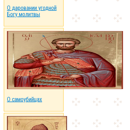
О даровании угодной
Богу молитвы
О самоубийцах