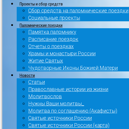
Проекты и сбор средств
Сбор средств на паломнические поездки
Социальные проекты
Паломнические поездки
Памятка паломнику
Расписание поездок
Отчеты о поездках
Храмы и монастыри России
Житие Святых
Чудотворные Иконы Божией Матери
Новости
Статьи
Православные истории из жизни
Молитвослов
Нужны Ваши молитвы_
Молитва по соглашению (Акафисты)
Святые источники России
Святые источники России (карта)