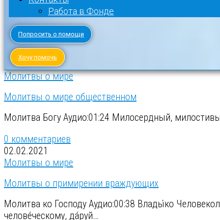
Работа в Фонде
Попросить о помощи
Хочу помочь
Молитвы о мире
Молитвы о мире общественном
Молитва Богу Аудио:01:24 Милосердный, милостивый
0 комментариев
02.02.2021
Молитвы о мире
Молитвы о примирении враждующих
Молитва ко Господу Аудио:00:38 Влады́ко Человеколю́
челове́ческому, да́руй…