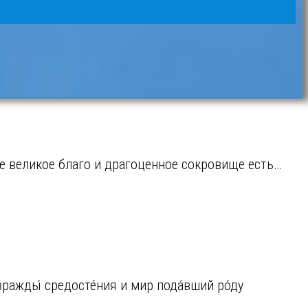
е великое благо и драгоценное сокровище есть…
вражды́ средосте́ния и мир пода́вший ро́ду