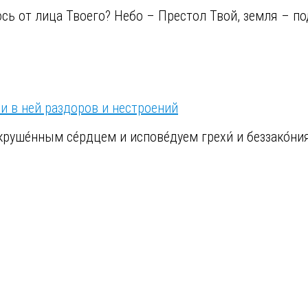
оюсь от лица Твоего? Небо – Престол Твой, земля – п
и в ней раздоров и нестроений
окруше́нным се́рдцем и испове́дуем грехи́ и беззако́ни