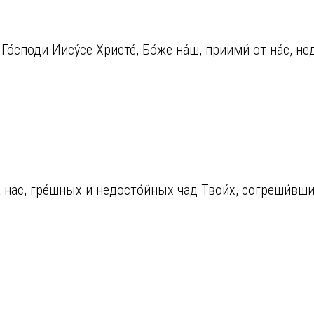
поди Иису́се Христе́, Бо́же на́ш, приими́ от на́с, недо
на нас, гре́шных и недосто́йных чад Твои́х, согреши́вш