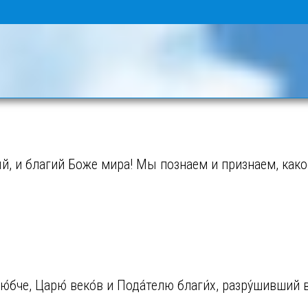
, и благий Боже мира! Мы познаем и признаем, како
бче, Царю́ веко́в и Пода́телю благи́х, разру́шивший 