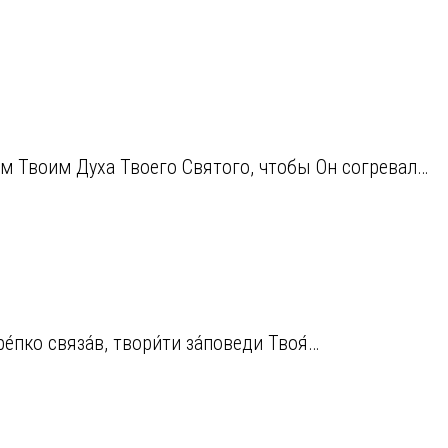
ам Твоим Духа Твоего Святого, чтобы Он согревал…
е́пко связа́в, твори́ти за́поведи Твоя́…