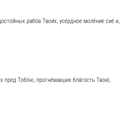
сто́йных рабо́в Твои́х, усе́рдное моле́ние сие́ и,
их пред Тобо́ю, прогне́вавших бла́гость Твою́,