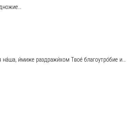
одножие…
я на́ша, и́миже раздражи́хом Твое́ благоутро́бие и…