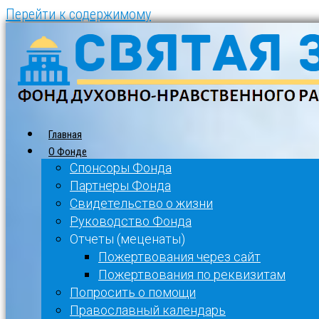
Перейти к содержимому
Главная
О Фонде
Спонсоры Фонда
Партнеры Фонда
Свидетельство о жизни
Руководство Фонда
Отчеты (меценаты)
Пожертвования через сайт
Пожертвования по реквизитам
Попросить о помощи
Православный календарь