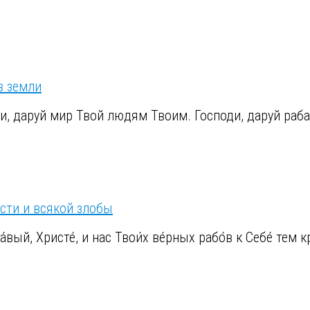
в земли
ди, даруй мир Твой людям Твоим. Господи, даруй раб
сти и всякой злобы
вый, Христе́, и нас Твои́х ве́рных рабо́в к Себе́ тем кр