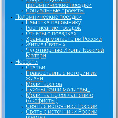
паломнические поездки
Социальные проекты
Паломнические поездки
Памятка паломнику
Расписание поездок
Отчеты о поездках
Храмы и монастыри России
Житие Святых
Чудотворные Иконы Божией
Матери
Новости
Статьи
Православные истории из
жизни
Молитвослов
Нужны Ваши молитвы_
Молитва по соглашению
(Акафисты)
Святые источники России
Святые источники России
(карта)