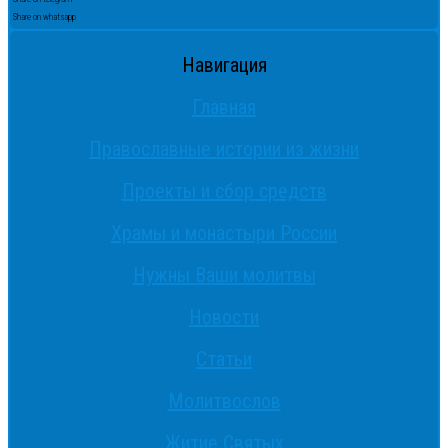
Share on whatsapp
Навигация
Главная
Православные истории из жизни
Проекты и сбор средств
Храмы и монастыри России
Нужны Ваши молитвы
Новости
Статьи
Молитвослов
Житие Святых