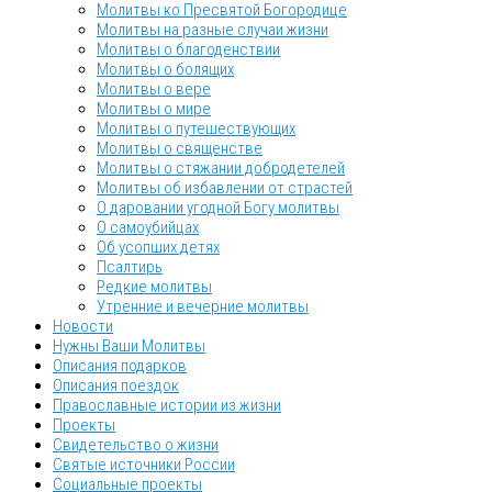
Молитвы ко Пресвятой Богородице
Молитвы на разные случаи жизни
Молитвы о благоденствии
Молитвы о болящих
Молитвы о вере
Молитвы о мире
Молитвы о путешествующих
Молитвы о священстве
Молитвы о стяжании добродетелей
Молитвы об избавлении от страстей
О даровании угодной Богу молитвы
О самоубийцах
Об усопших детях
Псалтирь
Редкие молитвы
Утренние и вечерние молитвы
Новости
Нужны Ваши Молитвы
Описания подарков
Описания поездок
Православные истории из жизни
Проекты
Свидетельство о жизни
Святые источники России
Социальные проекты