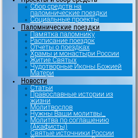
Сбор средств на
паломнические поездки
Социальные проекты
Паломнические поездки
Памятка паломнику
Расписание поездок
Отчеты о поездках
Храмы и монастыри России
Житие Святых
Чудотворные Иконы Божией
Матери
Новости
Статьи
Православные истории из
жизни
Молитвослов
Нужны Ваши молитвы_
Молитва по соглашению
(Акафисты)
Святые источники России