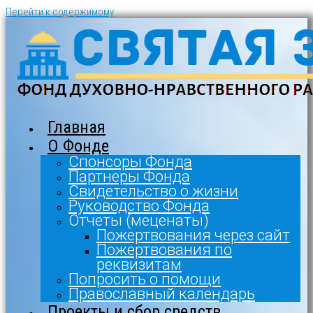
Перейти к содержимому
Главная
О Фонде
Спонсоры Фонда
Партнеры Фонда
Свидетельство о жизни
Руководство Фонда
Отчеты (меценаты)
Пожертвования через сайт
Пожертвования по
реквизитам
Попросить о помощи
Православный календарь
Проекты и сбор средств