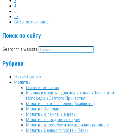
3
4
…
53
Go to the next page
Поиск по сайту
Search this website
Рубрики
Житие Святых
Молитвы
Главные молитвы
Каноны и молитвы для подготовки к Таинствам
Исповеди и Святого Причастия
Молитва по соглашению (Акафисты)
Молитвы Ангелам
Молитвы в памятные даты
Молитвы в продолжение дня
Молитвы в скорбях и искушениях творимые
Молитвы Великого поста и Пасхи