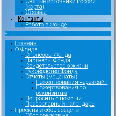
Святые источники России
(карта)
Отзывы
Контакты
Работа в Фонде
Menu
Главная
О Фонде
Спонсоры Фонда
Партнеры Фонда
Свидетельство о жизни
Руководство Фонда
Отчеты (меценаты)
Пожертвования через сайт
Пожертвования по
реквизитам
Попросить о помощи
Православный календарь
Проекты и сбор средств
Сбор средств на