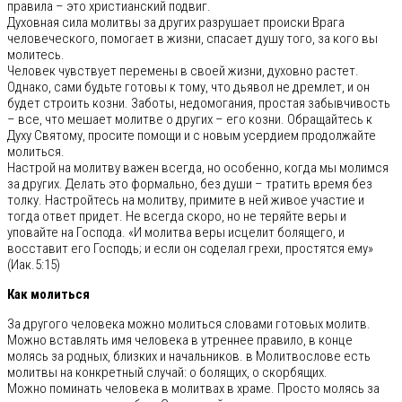
правила – это христианский подвиг.
Духовная сила молитвы за других разрушает происки Врага
человеческого, помогает в жизни, спасает душу того, за кого вы
молитесь.
Человек чувствует перемены в своей жизни, духовно растет.
Однако, сами будьте готовы к тому, что дьявол не дремлет, и он
будет строить козни. Заботы, недомогания, простая забывчивость
– все, что мешает молитве о других – его козни. Обращайтесь к
Духу Святому, просите помощи и с новым усердием продолжайте
молиться.
Настрой на молитву важен всегда, но особенно, когда мы молимся
за других. Делать это формально, без души – тратить время без
толку. Настройтесь на молитву, примите в ней живое участие и
тогда ответ придет. Не всегда скоро, но не теряйте веры и
уповайте на Господа. «И молитва веры исцелит болящего, и
восставит его Господь; и если он соделал грехи, простятся ему»
(Иак.5:15)
Как молиться
За другого человека можно молиться словами готовых молитв.
Можно вставлять имя человека в утреннее правило, в конце
молясь за родных, близких и начальников. в Молитвослове есть
молитвы на конкретный случай: о болящих, о скорбящих.
Можно поминать человека в молитвах в храме. Просто молясь за