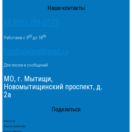
Наши контакты
+7 (991) 789-27-77
00
00
Работаем с 9
до 18
fondholyland@mail.ru
Для писем и сообщений
МО, г. Мытищи,
Новомытищинский проспект, д.
2а
Поделиться
Share on vk
Share on odnoklassniki
Share on telegram