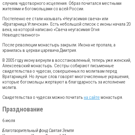
случаев чудотворного исцеления. Образ почитался местными
жителями и богомольцами со всей России.
Постепенно ее стали называть «Неугасимая свеча» или
«Вратарница Угличская». Есть небольшой список с иконы начала 20
века, на которой написано «Свеча неугасимая Огня
Невещественного»
После революции монастырь закрыли. Икона не пропала, а
хранилась в церкви царевича Дмитрия.
В 2005 году икону вернули в восстановленный, теперь уже женский,
Алексеевский монастырь. Сестры собирают письменные
свидетельства о чудесах, совершенных по молитвам перед
Вратарницей. Но лучше слов говорят многочисленные украшения,
которые богомольцы жертвуют в благодарность за исполнение
молитв.
Свидетельства о чудесах можно почитать
на сайте
монастыря.
Празднование
6 июля
Благотворительный фонд
Святая Земля