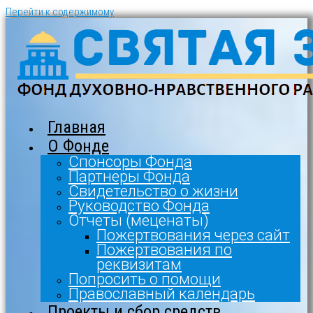
Перейти к содержимому
Главная
О Фонде
Спонсоры Фонда
Партнеры Фонда
Свидетельство о жизни
Руководство Фонда
Отчеты (меценаты)
Пожертвования через сайт
Пожертвования по
реквизитам
Попросить о помощи
Православный календарь
Проекты и сбор средств