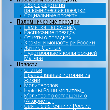
Сбор средств на
паломнические поездки
Социальные проекты
Паломнические поездки
Памятка паломнику
Расписание поездок
Отчеты о поездках
Храмы и монастыри России
Житие Святых
Чудотворные Иконы Божией
Матери
Новости
Статьи
Православные истории из
жизни
Молитвослов
Нужны Ваши молитвы_
Молитва по соглашению
(Акафисты)
Святые источники России