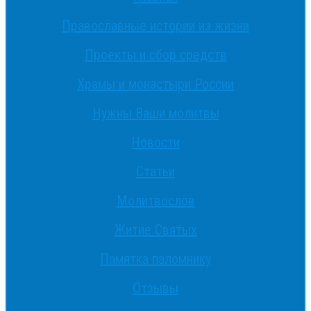
Православные истории из жизни
Проекты и сбор средств
Храмы и монастыри России
Нужны Ваши молитвы
Новости
Статьи
Молитвослов
Житие Святых
Памятка паломнику
Отзывы