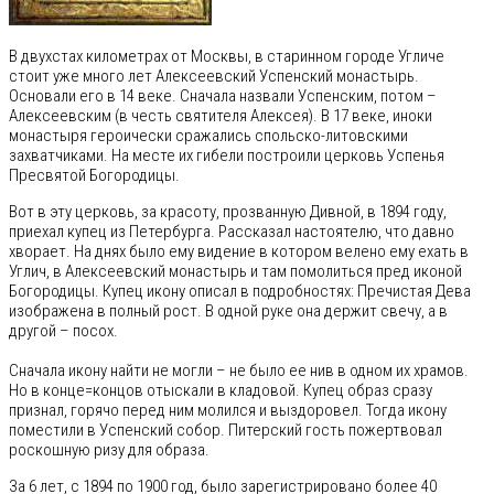
В двухстах километрах от Москвы, в старинном городе Угличе
стоит уже много лет Алексеевский Успенский монастырь.
Основали его в 14 веке. Сначала назвали Успенским, потом –
Алексеевским (в честь святителя Алексея). В 17 веке, иноки
монастыря героически сражались спольско-литовскими
захватчиками. На месте их гибели построили церковь Успенья
Пресвятой Богородицы.
Вот в эту церковь, за красоту, прозванную Дивной, в 1894 году,
приехал купец из Петербурга. Рассказал настоятелю, что давно
хворает. На днях было ему видение в котором велено ему ехать в
Углич, в Алексеевский монастырь и там помолиться пред иконой
Богородицы. Купец икону описал в подробностях: Пречистая Дева
изображена в полный рост. В одной руке она держит свечу, а в
другой – посох.
Сначала икону найти не могли – не было ее нив в одном их храмов.
Но в конце=концов отыскали в кладовой. Купец образ сразу
признал, горячо перед ним молился и выздоровел. Тогда икону
поместили в Успенский собор. Питерский гость пожертвовал
роскошную ризу для образа.
За 6 лет, с 1894 по 1900 год, было зарегистрировано более 40