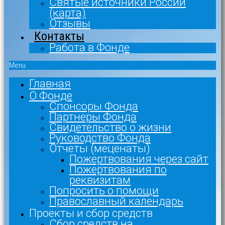
Святые источники России
(карта)
Отзывы
Контакты
Работа в Фонде
Menu
Главная
О Фонде
Спонсоры Фонда
Партнеры Фонда
Свидетельство о жизни
Руководство Фонда
Отчеты (меценаты)
Пожертвования через сайт
Пожертвования по
реквизитам
Попросить о помощи
Православный календарь
Проекты и сбор средств
Сбор средств на