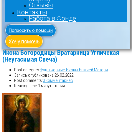
Отзывы
Контакты
Работа в Фонде
Попросить о помощи
Хочу помочь
Икона Богородицы Вратарница Угличская
(Неугасимая Свеча)
Post category:
Чудотворные Иконы Божией Матери
Запись опубликована:
26.02.2022
Post comments:
0 комментариев
Reading time:
1 минут чтения