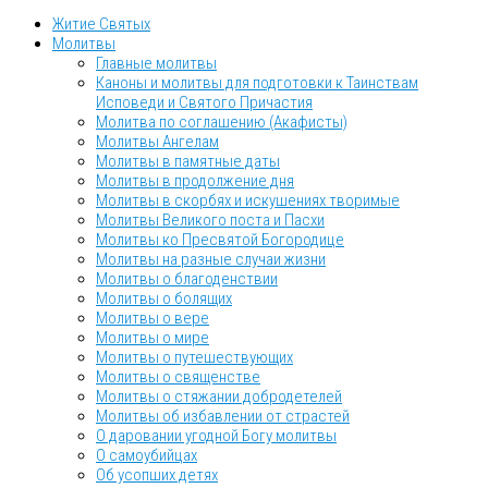
Житие Святых
Молитвы
Главные молитвы
Каноны и молитвы для подготовки к Таинствам
Исповеди и Святого Причастия
Молитва по соглашению (Акафисты)
Молитвы Ангелам
Молитвы в памятные даты
Молитвы в продолжение дня
Молитвы в скорбях и искушениях творимые
Молитвы Великого поста и Пасхи
Молитвы ко Пресвятой Богородице
Молитвы на разные случаи жизни
Молитвы о благоденствии
Молитвы о болящих
Молитвы о вере
Молитвы о мире
Молитвы о путешествующих
Молитвы о священстве
Молитвы о стяжании добродетелей
Молитвы об избавлении от страстей
О даровании угодной Богу молитвы
О самоубийцах
Об усопших детях