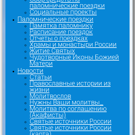
паломнические поездки
Социальные проекты
Паломнические поездки
Памятка паломнику
Расписание поездок
Отчеты о поездках
Храмы и монастыри России
Житие Святых
Чудотворные Иконы Божией
Матери
Новости
Статьи
Православные истории из
жизни
Молитвослов
Нужны Ваши молитвы_
Молитва по соглашению
(Акафисты)
Святые источники России
Святые источники России
(карта)