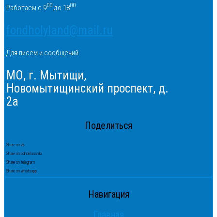
00
00
Работаем с 9
до 18
fondholyland@mail.ru
Для писем и сообщений
МО, г. Мытищи,
Новомытищинский проспект, д.
2а
Поделиться
Share on vk
Share on odnoklassniki
Share on telegram
Share on whatsapp
Навигация
Главная