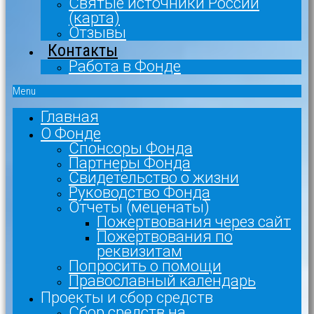
Святые источники России
(карта)
Отзывы
Контакты
Работа в Фонде
Menu
Главная
О Фонде
Спонсоры Фонда
Партнеры Фонда
Свидетельство о жизни
Руководство Фонда
Отчеты (меценаты)
Пожертвования через сайт
Пожертвования по
реквизитам
Попросить о помощи
Православный календарь
Проекты и сбор средств
Сбор средств на