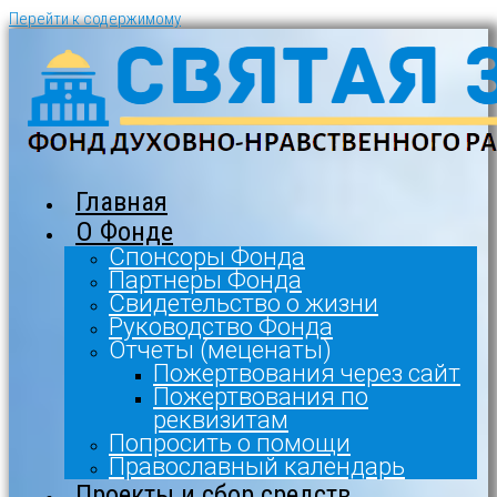
Перейти к содержимому
Главная
О Фонде
Спонсоры Фонда
Партнеры Фонда
Свидетельство о жизни
Руководство Фонда
Отчеты (меценаты)
Пожертвования через сайт
Пожертвования по
реквизитам
Попросить о помощи
Православный календарь
Проекты и сбор средств