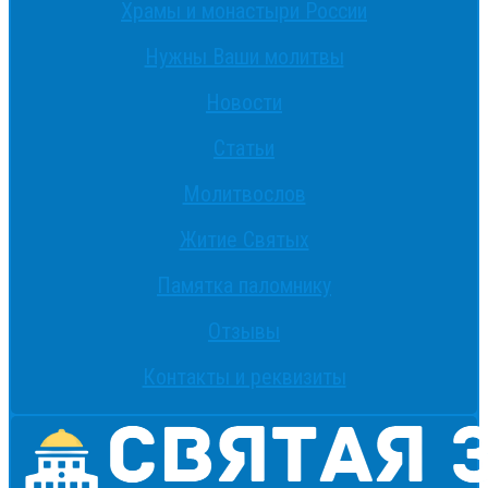
Храмы и монастыри России
Нужны Ваши молитвы
Новости
Статьи
Молитвослов
Житие Святых
Памятка паломнику
Отзывы
Контакты и реквизиты