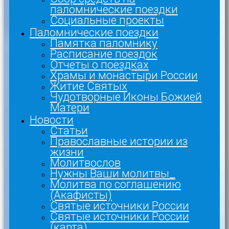
паломнические поездки
Социальные проекты
Паломнические поездки
Памятка паломнику
Расписание поездок
Отчеты о поездках
Храмы и монастыри России
Житие Святых
Чудотворные Иконы Божией
Матери
Новости
Статьи
Православные истории из
жизни
Молитвослов
Нужны Ваши молитвы_
Молитва по соглашению
(Акафисты)
Святые источники России
Святые источники России
(карта)