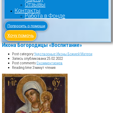
Отзывы
Контакты
Работа в Фонде
Попросить о помощи
Хочу помочь
Икона Богородицы «Воспитание»
Post category:
Чудотворные Иконы Божией Матери
Запись опубликована:
25.02.2022
Post comments:
0 комментариев
Reading time:
3 минут чтения