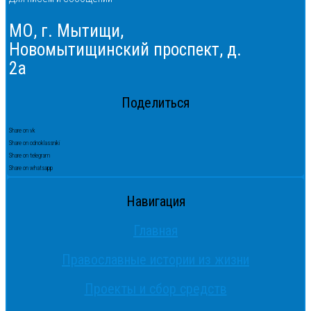
МО, г. Мытищи,
Новомытищинский проспект, д.
2а
Поделиться
Share on vk
Share on odnoklassniki
Share on telegram
Share on whatsapp
Навигация
Главная
Православные истории из жизни
Проекты и сбор средств