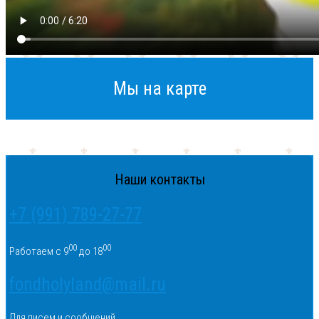
Мы на карте
Наши контакты
+7 (991) 789-27-77
00
00
Работаем с 9
до 18
fondholyland@mail.ru
Для писем и сообщений