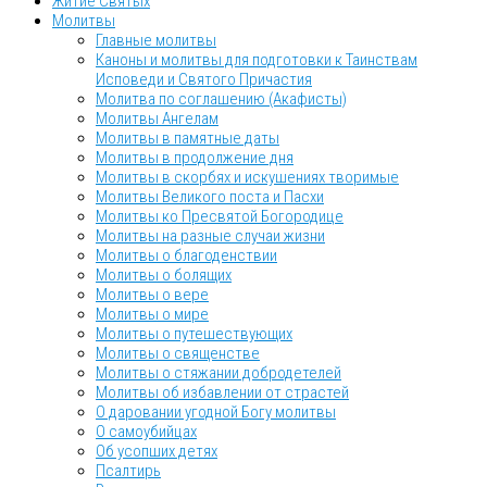
Житие Святых
Молитвы
Главные молитвы
Каноны и молитвы для подготовки к Таинствам
Исповеди и Святого Причастия
Молитва по соглашению (Акафисты)
Молитвы Ангелам
Молитвы в памятные даты
Молитвы в продолжение дня
Молитвы в скорбях и искушениях творимые
Молитвы Великого поста и Пасхи
Молитвы ко Пресвятой Богородице
Молитвы на разные случаи жизни
Молитвы о благоденствии
Молитвы о болящих
Молитвы о вере
Молитвы о мире
Молитвы о путешествующих
Молитвы о священстве
Молитвы о стяжании добродетелей
Молитвы об избавлении от страстей
О даровании угодной Богу молитвы
О самоубийцах
Об усопших детях
Псалтирь