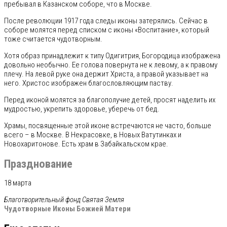
пребывал в Казанском соборе, что в Москве.
После революции 1917 года следы иконы затерялись. Сейчас в
соборе молятся перед списком с иконы «Воспитание», который
тоже считается чудотворным.
Хотя образ принадлежит к типу Одигитрия, Богородица изображена
довольно необычно. Ее голова повернута не к левому, а к правому
плечу. На левой руке она держит Христа, а правой указывает на
него. Христос изображен благословляющим паству.
Перед иконой молятся за благополучие детей, просят наделить их
мудростью, укрепить здоровье, уберечь от бед.
Храмы, посвященные этой иконе встречаются не часто, больше
всего – в Москве. В Некрасовке, в Новых Ватутинках и
Новохаритонове. Есть храм в Забайкальском крае.
Празднование
18 марта
Благотворительный фонд
Святая Земля
Чудотворные Иконы Божией Матери