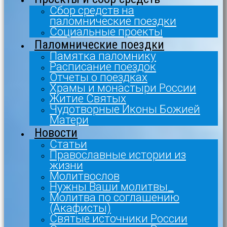
Сбор средств на
паломнические поездки
Социальные проекты
Паломнические поездки
Памятка паломнику
Расписание поездок
Отчеты о поездках
Храмы и монастыри России
Житие Святых
Чудотворные Иконы Божией
Матери
Новости
Статьи
Православные истории из
жизни
Молитвослов
Нужны Ваши молитвы_
Молитва по соглашению
(Акафисты)
Святые источники России