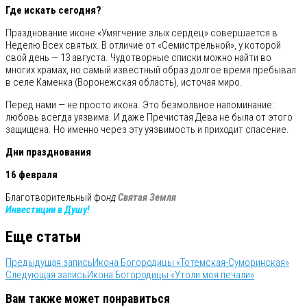
Где искать сегодня?
Празднование иконе «Умягчение злых сердец» совершается в
Неделю Всех святых. В отличие от «Семистрельной», у которой
свой день — 13 августа. Чудотворные списки можно найти во
многих храмах, но самый известный образ долгое время пребывал
в селе Каменка (Воронежская область), источая миро.
Перед нами — не просто икона. Это безмолвное напоминание:
любовь всегда уязвима. И даже Пречистая Дева не была от этого
защищена. Но именно через эту уязвимость и приходит спасение.
Дни празднования
16 февраля
Благотворительный фо
нд
Святая Земля
Инвестиции в Душу!
Еще статьи
Предыдущая запись
Икона Богородицы «Тотемская-Суморинская»
Следующая запись
Икона Богородицы «Утоли моя печали»
Вам также может понравиться