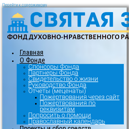
Перейти к содержимому
Главная
О Фонде
Спонсоры Фонда
Партнеры Фонда
Свидетельство о жизни
Руководство Фонда
Отчеты (меценаты)
Пожертвования через сайт
Пожертвования по
реквизитам
Попросить о помощи
Православный календарь
Проекты и сбор средств