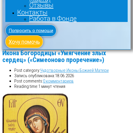
Отзывы
Контакты
Работа в Фонде
Попросить о помощи
Хочу помочь
Икона Богородицы «Умягчение злых
сердец» («Симеоново проречение»)
Post category:
Чудотворные Иконы Божией Матери
Запись опубликована:
18.06.2026
Post comments:
0 комментариев
Reading time:
1 минут чтения