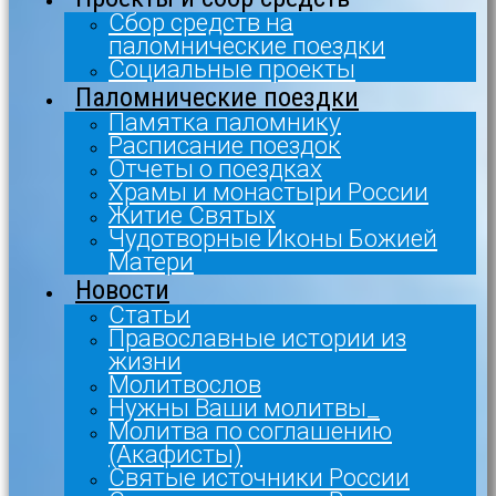
Сбор средств на
паломнические поездки
Социальные проекты
Паломнические поездки
Памятка паломнику
Расписание поездок
Отчеты о поездках
Храмы и монастыри России
Житие Святых
Чудотворные Иконы Божией
Матери
Новости
Статьи
Православные истории из
жизни
Молитвослов
Нужны Ваши молитвы_
Молитва по соглашению
(Акафисты)
Святые источники России