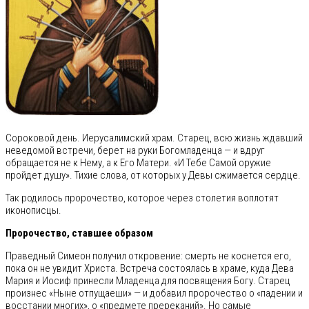
Сороковой день. Иерусалимский храм. Старец, всю жизнь ждавший
неведомой встречи, берет на руки Богомладенца — и вдруг
обращается не к Нему, а к Его Матери. «И Тебе Самой оружие
пройдет душу». Тихие слова, от которых у Девы сжимается сердце.
Так родилось пророчество, которое через столетия воплотят
иконописцы.
Пророчество, ставшее образом
Праведный Симеон получил откровение: смерть не коснется его,
пока он не увидит Христа. Встреча состоялась в храме, куда Дева
Мария и Иосиф принесли Младенца для посвящения Богу. Старец
произнес «Ныне отпущаеши» — и добавил пророчество о «падении и
восстании многих», о «предмете пререканий». Но самые