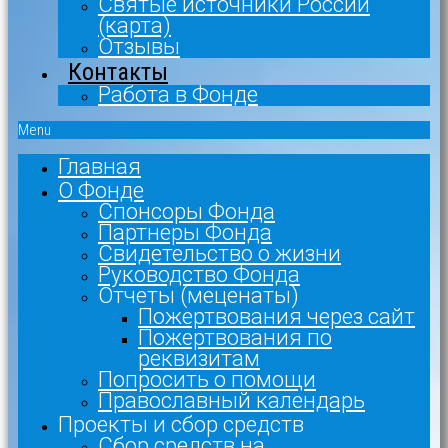
Святые источники России
(карта)
Отзывы
Контакты
Работа в Фонде
Menu
Главная
О Фонде
Спонсоры Фонда
Партнеры Фонда
Свидетельство о жизни
Руководство Фонда
Отчеты (меценаты)
Пожертвования через сайт
Пожертвования по
реквизитам
Попросить о помощи
Православный календарь
Проекты и сбор средств
Сбор средств на