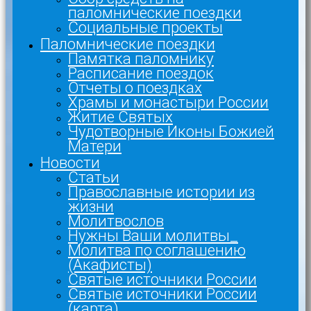
паломнические поездки
Социальные проекты
Паломнические поездки
Памятка паломнику
Расписание поездок
Отчеты о поездках
Храмы и монастыри России
Житие Святых
Чудотворные Иконы Божией
Матери
Новости
Статьи
Православные истории из
жизни
Молитвослов
Нужны Ваши молитвы_
Молитва по соглашению
(Акафисты)
Святые источники России
Святые источники России
(карта)