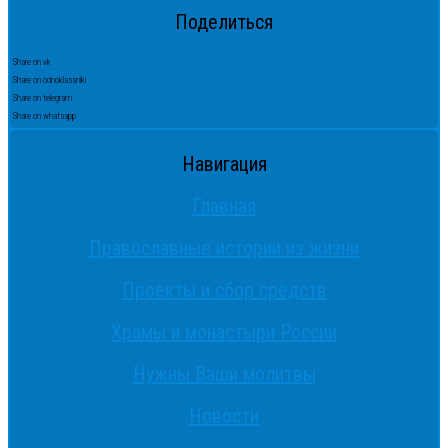
Поделиться
Share on vk
Share on odnoklassniki
Share on telegram
Share on whatsapp
Навигация
Главная
Православные истории из жизни
Проекты и сбор средств
Храмы и монастыри России
Нужны Ваши молитвы
Новости