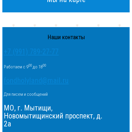
Наши контакты
+7 (991) 789-27-77
00
00
Работаем с 9
до 18
fondholyland@mail.ru
Для писем и сообщений
МО, г. Мытищи,
Новомытищинский проспект, д.
2а