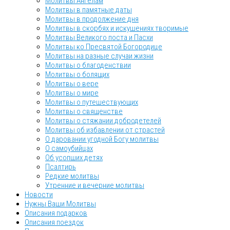
Молитвы Ангелам
Молитвы в памятные даты
Молитвы в продолжение дня
Молитвы в скорбях и искушениях творимые
Молитвы Великого поста и Пасхи
Молитвы ко Пресвятой Богородице
Молитвы на разные случаи жизни
Молитвы о благоденствии
Молитвы о болящих
Молитвы о вере
Молитвы о мире
Молитвы о путешествующих
Молитвы о священстве
Молитвы о стяжании добродетелей
Молитвы об избавлении от страстей
О даровании угодной Богу молитвы
О самоубийцах
Об усопших детях
Псалтирь
Редкие молитвы
Утренние и вечерние молитвы
Новости
Нужны Ваши Молитвы
Описания подарков
Описания поездок