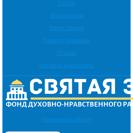
Статьи
Молитвослов
Житие Святых
Памятка паломнику
Отзывы
Контакты и реквизиты
Принимаем к оплате