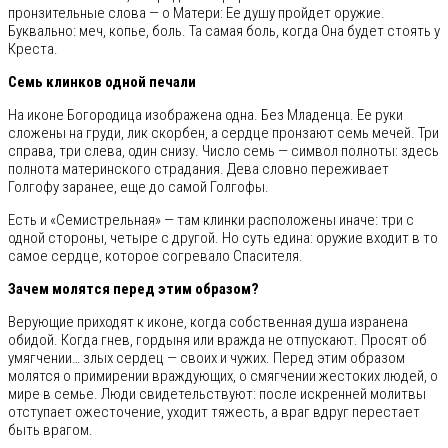
пронзительные слова — о Матери: Ее душу пройдет оружие.
Буквально: меч, копье, боль. Та самая боль, когда Она будет стоять у
Креста.
Семь клинков одной печали
На иконе Богородица изображена одна. Без Младенца. Ее руки
сложены на груди, лик скорбен, а сердце пронзают семь мечей. Три
справа, три слева, один снизу. Число семь — символ полноты: здесь
полнота материнского страдания. Дева словно переживает
Голгофу заранее, еще до самой Голгофы.
Есть и «Семистрельная» — там клинки расположены иначе: три с
одной стороны, четыре с другой. Но суть едина: оружие входит в то
самое сердце, которое согревало Спасителя.
Зачем молятся перед этим образом?
Верующие приходят к иконе, когда собственная душа изранена
обидой. Когда гнев, гордыня или вражда не отпускают. Просят об
умягчении… злых сердец — своих и чужих. Перед этим образом
молятся о примирении враждующих, о смягчении жестоких людей, о
мире в семье. Люди свидетельствуют: после искренней молитвы
отступает ожесточение, уходит тяжесть, а враг вдруг перестает
быть врагом.