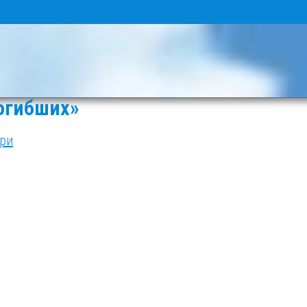
огибших»
ри