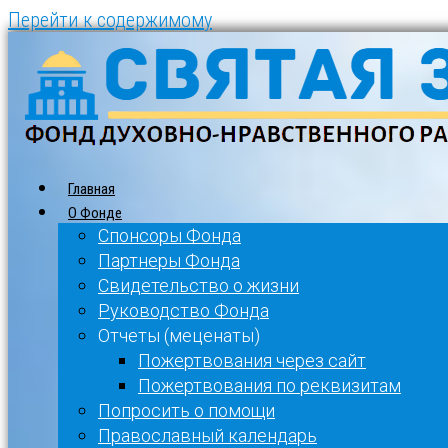
Перейти к содержимому
Главная
О Фонде
Спонсоры Фонда
Партнеры Фонда
Свидетельство о жизни
Руководство Фонда
Отчеты (меценаты)
Пожертвования через сайт
Пожертвования по реквизитам
Попросить о помощи
Православный календарь