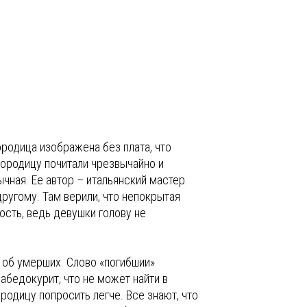
родица изображена без плата, что
городицу почитали чрезвычайно и
чная. Ее автор – итальянский мастер.
другому. Там верили, что непокрытая
ость, ведь девушки голову не
т об умерших. Слово «погибшии»
набедокурит, что не может найти в
родицу попросить легче. Все знают, что