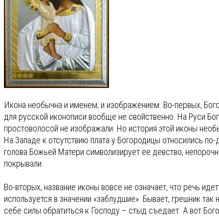
Икона необычна и именем, и изображением. Во-первых, Бого
для русской иконописи вообще не свойственно. На Руси Бо
простоволосой не изображали. Но история этой иконы необы
На Западе к отсутствию плата у Богородицы относились по-
голова Божьей Матери символизирует ее девство, непорочн
покрывали.
Во-вторых, название иконы вовсе не означает, что речь иде
используется в значении «заблудшие». Бывает, грешник так 
себе силы обратиться к Господу – стыд съедает. А вот Бого