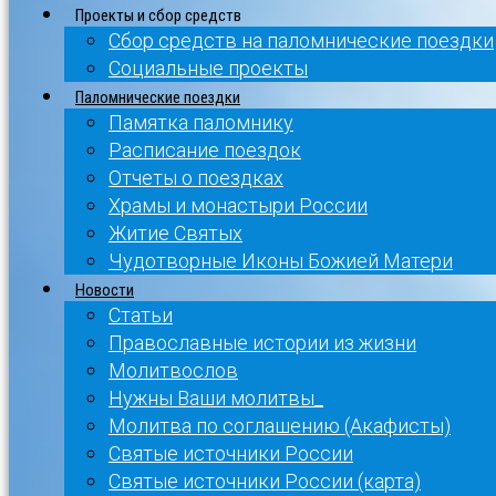
Проекты и сбор средств
Сбор средств на паломнические поездки
Социальные проекты
Паломнические поездки
Памятка паломнику
Расписание поездок
Отчеты о поездках
Храмы и монастыри России
Житие Святых
Чудотворные Иконы Божией Матери
Новости
Статьи
Православные истории из жизни
Молитвослов
Нужны Ваши молитвы_
Молитва по соглашению (Акафисты)
Святые источники России
Святые источники России (карта)