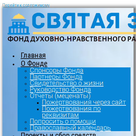
Перейти к содержимому
Главная
О Фонде
Спонсоры Фонда
Партнеры Фонда
Свидетельство о жизни
Руководство Фонда
Отчеты (меценаты)
Пожертвования через сайт
Пожертвования по
реквизитам
Попросить о помощи
Православный календарь
Проекты и сбор средств