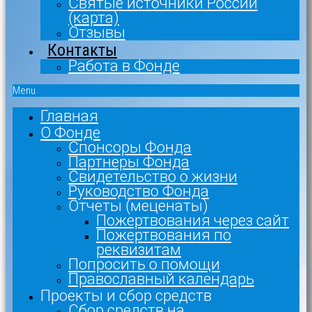
Святые источники России
(карта)
Отзывы
Контакты
Работа в Фонде
Menu
Главная
О Фонде
Спонсоры Фонда
Партнеры Фонда
Свидетельство о жизни
Руководство Фонда
Отчеты (меценаты)
Пожертвования через сайт
Пожертвования по
реквизитам
Попросить о помощи
Православный календарь
Проекты и сбор средств
Сбор средств на