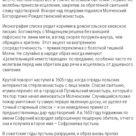
молебны принесли исцеления, закрепив за обретённой святыней
славу чудотворной. Вскоре над пещерами поднялся Молченский
Богородично-Рождественский монастырь.
Иконография списка уходит корнями в домонгольское киевское
письмо. Богоматерь с Младенцем решена без внешней
пафосности: линии мягки, взгляд скорее погружён внутрь, чем
обращён к зрителю. Этот акцент на внутреннюю
сосредоточенность — прямая перекличка с болотной тишиной
Молчи. Не случайно в народе образ иногда именуют
«Целительницей немотствующих»: по преданию, особенно часто по
молитвам перед ним обретали дар речи и исцелялись от душевного
смятения.
Крутой поворот наступил в 1605 году, когда отряды польских
интервентов стёрли монастырь с лица земли. Спасая святыню,
игумен перенёс её в городской Путивльский монастырь, который с
тех пор тоже начал именоваться Молченским. Случившийся позже
пожар уничтожил ту самую первую явленную доску, но уцелел её
точный старинный список — и он немедленно принял от
предшественницы дар чудотворений. А в 1653 году подвижник по
имени Софроний возродил заброшенную пещерную обитель, отчего
она и получила второе имя — Софрониева пустынь.
В советские годы пустынь разрушили, и образ вновь пропал.