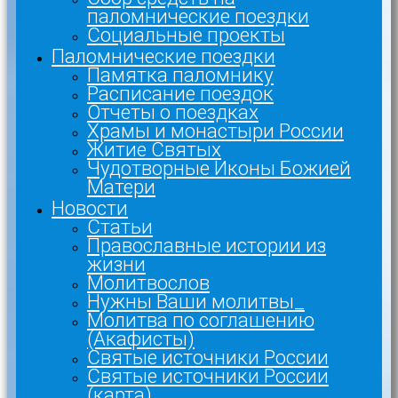
паломнические поездки
Социальные проекты
Паломнические поездки
Памятка паломнику
Расписание поездок
Отчеты о поездках
Храмы и монастыри России
Житие Святых
Чудотворные Иконы Божией
Матери
Новости
Статьи
Православные истории из
жизни
Молитвослов
Нужны Ваши молитвы_
Молитва по соглашению
(Акафисты)
Святые источники России
Святые источники России
(карта)