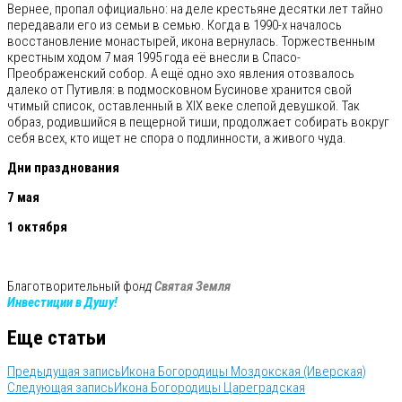
Вернее, пропал официально: на деле крестьяне десятки лет тайно
передавали его из семьи в семью. Когда в 1990-х началось
восстановление монастырей, икона вернулась. Торжественным
крестным ходом 7 мая 1995 года её внесли в Спасо-
Преображенский собор. А ещё одно эхо явления отозвалось
далеко от Путивля: в подмосковном Бусинове хранится свой
чтимый список, оставленный в XIX веке слепой девушкой. Так
образ, родившийся в пещерной тиши, продолжает собирать вокруг
себя всех, кто ищет не спора о подлинности, а живого чуда.
Дни празднования
7 мая
1 октября
Благотворительный фо
нд
Святая Земля
Инвестиции в Душу!
Еще статьи
Предыдущая запись
Икона Богородицы Моздокская (Иверская)
Следующая запись
Икона Богородицы Цареградская