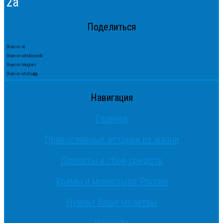
2а
Поделиться
Share on vk
Share on odnoklassniki
Share on telegram
Share on whatsapp
Навигация
Главная
Православные истории из жизни
Проекты и сбор средств
Храмы и монастыри России
Нужны Ваши молитвы