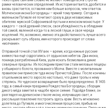
Некоторые святыни словно не желают помещаться в строгие
рамки человеческих определений. Их история ветвится, дробится и
вновь срастается, оставляя нам больше вопросов, чем ответов.
Молченская икона Богородицы — яркий тому пример. Сегодня в
маленьком Путивле её почитают сразу в двух независимых
обителях: мужской Софрониевой пустыни и женском монастыре. У
каждого — свой древний список, своя убеждённость в обладании
той самой, явленной когда-то в лесной глуши, и своя череда
исцелений. Но, возможно, именно эта двойственность лучше всего
раскрывает суть образа, имя которого происходит от слова
«молчание».
Отправной точкой стал XIV век — время, когда южные русские
княжества ещё содрогались от ордынских набегов. Два инока,
покинув разграбленный Киев, ушли искать безмолвия в дикие
северные пределы. Их последним приютом стали меловые пещеры
у обширного болота, прозванного Молча. Вместе с молитвенным
правилом они принесли туда икону Пречистой Девы. После кончины
отшельников место заросло настолько, что даже тропы к нему
стёрлись. Но чудесное возвращение было предопределено. В 1405
году, в самый канун праздника Рождества Богородицы, сборщик
дикого мёда заметил в чащобе яркое сияние. Подойдя ближе, он
разглядел на древесном стволе икону, излучавшую свет, и
расслышал повеление построить здесь храм. Весть мгновенно
долетела до Путивля, и многочисленная процессия, прибыв на
место, застала образ всё в том же неземном свечении. Первые же