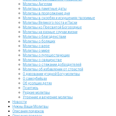
Молитвы Ангелам
Молитвы в памятные даты
Молитвы в продолжение дня
Молитвы в скорбях и искушениях творимые
Молитвы Великого поста и Пасхи
Молитвы ко Пресвятой Богородице
Молитвы на разные случаи жизни
Молитвы о благоденствии
Молитвы о болящих
Молитвы о вере
Молитвы о мире
Молитвы о путешествующих
Молитвы о священстве
Молитвы о стяжании добродетелей
Молитвы об избавлении от страстей
О даровании угодной Богу молитвы
О самоубийцах
Об усопших детях
Псалтирь
Редкие молитвы
Утренние и вечерние молитвы
Новости
Нужны Ваши Молитвы
Описания подарков
Описания поездок