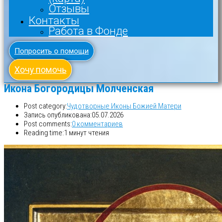
Отзывы
Контакты
Работа в Фонде
Попросить о помощи
Хочу помочь
Икона Богородицы Молченская
Post category:
Чудотворные Иконы Божией Матери
Запись опубликована:
05.07.2026
Post comments:
0 комментариев
Reading time:
1 минут чтения