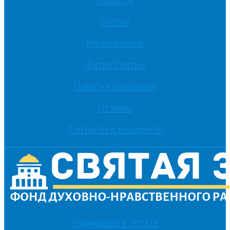
Новости
Статьи
Молитвослов
Житие Святых
Памятка паломнику
Отзывы
Контакты и реквизиты
Принимаем к оплате