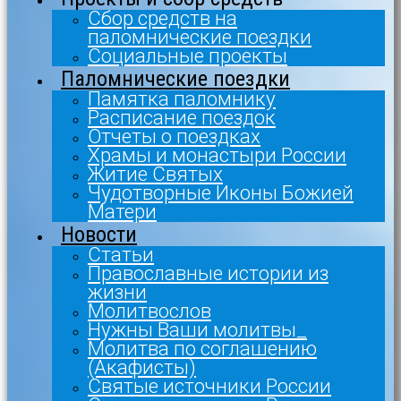
Сбор средств на
паломнические поездки
Социальные проекты
Паломнические поездки
Памятка паломнику
Расписание поездок
Отчеты о поездках
Храмы и монастыри России
Житие Святых
Чудотворные Иконы Божией
Матери
Новости
Статьи
Православные истории из
жизни
Молитвослов
Нужны Ваши молитвы_
Молитва по соглашению
(Акафисты)
Святые источники России