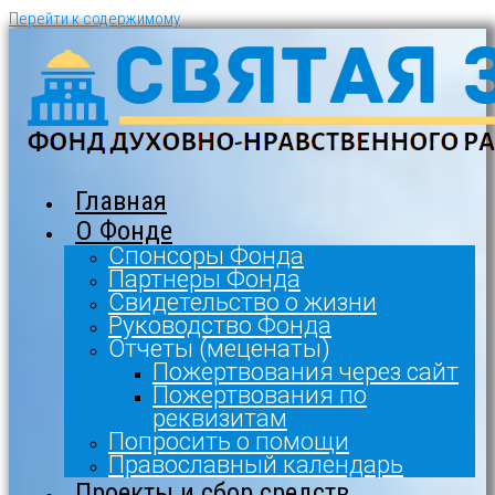
Перейти к содержимому
Главная
О Фонде
Спонсоры Фонда
Партнеры Фонда
Свидетельство о жизни
Руководство Фонда
Отчеты (меценаты)
Пожертвования через сайт
Пожертвования по
реквизитам
Попросить о помощи
Православный календарь
Проекты и сбор средств