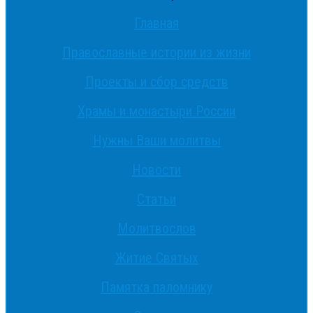
Главная
Православные истории из жизни
Проекты и сбор средств
Храмы и монастыри России
Нужны Ваши молитвы
Новости
Статьи
Молитвослов
Житие Святых
Памятка паломнику