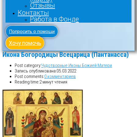
Отзывы
Контакты
Работа в Фонде
Попросить о помощи
Хочу помочь
Икона Богородицы Всецарица (Пантанасса)
Post category:
Чудотворные Иконы Божией Матери
Запись опубликована:
05.03.2022
Post comments:
0 комментариев
Reading time:
2 минут чтения