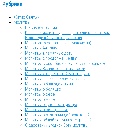
Рубрики
Житие Святых
Молитвы
Главные молитвы
Каноны и молитвы для подготовки к Таинствам
Исповеди и Святого Причастия
Молитва по соглашению (Акафисты)
Молитвы Ангелам
Молитвы в памятные даты
Молитвы в продолжение дня
Молитвы в скорбях и искушениях творимые
Молитвы Великого поста и Пасхи
Молитвы ко Пресвятой Богородице
Молитвы на разные случаи жизни
Молитвы о благоденствии
Молитвы о болящих
Молитвы о вере
Молитвы о мире
Молитвы о путешествующих
Молитвы о священстве
Молитвы о стяжании добродетелей
Молитвы об избавлении от страстей
О даровании угодной Богу молитвы