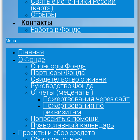
Святые источники России
(карта)
Отзывы
Контакты
Работа в Фонде
Menu
Главная
О Фонде
Спонсоры Фонда
Партнеры Фонда
Свидетельство о жизни
Руководство Фонда
Отчеты (меценаты)
Пожертвования через сайт
Пожертвования по
реквизитам
Попросить о помощи
Православный календарь
Проекты и сбор средств
Сбор средств на