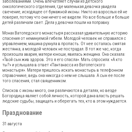
заболеваниями. Очень впечатляет случай из детского
онкологического отделения, где маленькая девочка увидела
свечение, исходящее от бумажной иконы. Никто из взрослых ей не
поверил, потому что они ничего не видели. Но все больше и больше
детей различали свет. Дела у девочки пошли на поправку.
Монах Ватопедского монастыря рассказал удивительную историю
спасения от неминуемой гибели. Молодой человек не справился с
управлением, машина рухнула в пропасть. От нее осталась смятая
жестянка, а молодой человек не пострадал. В тот же час, когда
произошла авария, матери юноши, явилась женщина. Она сказала:
«Твой сын жив здоров. Это я его спасла». Мать спросила: «А кто
ты?» и услышала в ответ «Пантанасса из Ватопегского
монастыря». Матери пришлось искать монастырь в телефонном
справочнике, ведь она никогда о нем не слышала. А сын ее после
того спасения, стал священником.
Списков с иконы много, они различаются в деталях, но везде
Богородица являет собой личность, которой дана власть решать
людские судьбы, защищать и оберегать тех, кто в этом нуждается.
Празднование
31 августа