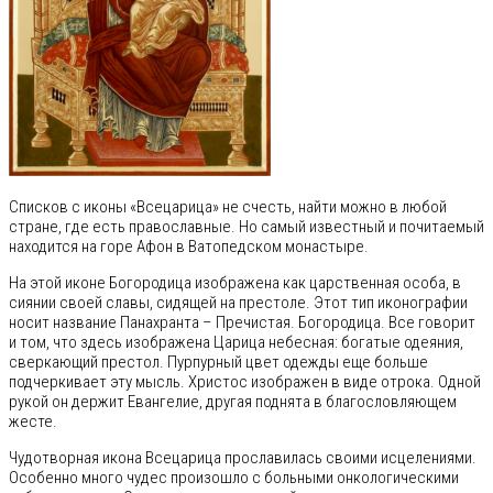
Списков с иконы «Всецарица» не счесть, найти можно в любой
стране, где есть православные. Но самый известный и почитаемый
находится на горе Афон в Ватопедском монастыре.
На этой иконе Богородица изображена как царственная особа, в
сиянии своей славы, сидящей на престоле. Этот тип иконографии
носит название Панахранта – Пречистая. Богородица. Все говорит
и том, что здесь изображена Царица небесная: богатые одеяния,
сверкающий престол. Пурпурный цвет одежды еще больше
подчеркивает эту мысль. Христос изображен в виде отрока. Одной
рукой он держит Евангелие, другая поднята в благословляющем
жесте.
Чудотворная икона Всецарица прославилась своими исцелениями.
Особенно много чудес произошло с больными онкологическими