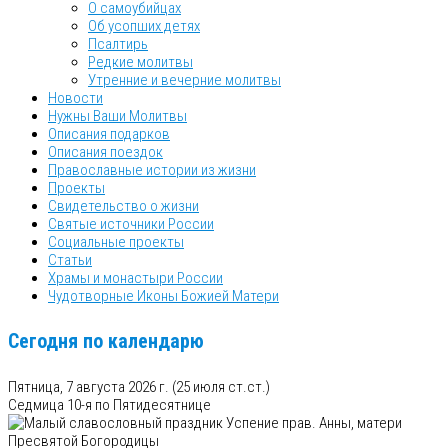
О самоубийцах
Об усопших детях
Псалтирь
Редкие молитвы
Утренние и вечерние молитвы
Новости
Нужны Ваши Молитвы
Описания подарков
Описания поездок
Православные истории из жизни
Проекты
Свидетельство о жизни
Святые источники России
Социальные проекты
Статьи
Храмы и монастыри России
Чудотворные Иконы Божией Матери
Сегодня по календарю
Пятница, 7 августа 2026 г.
(25 июля ст.ст.)
Седмица 10-я по Пятидесятнице
Успение прав. Анны, матери
Пресвятой Богородицы