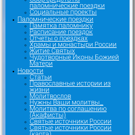
паломнические поездки
Социальные проекты
Паломнические поездки
Памятка паломнику
Расписание поездок
Отчеты о поездках
Храмы и монастыри России
Житие Святых
Чудотворные Иконы Божией
Матери
Новости
Статьи
Православные истории из
жизни
Молитвослов
Нужны Ваши молитвы_
Молитва по соглашению
(Акафисты)
Святые источники России
Святые источники России
(карта)