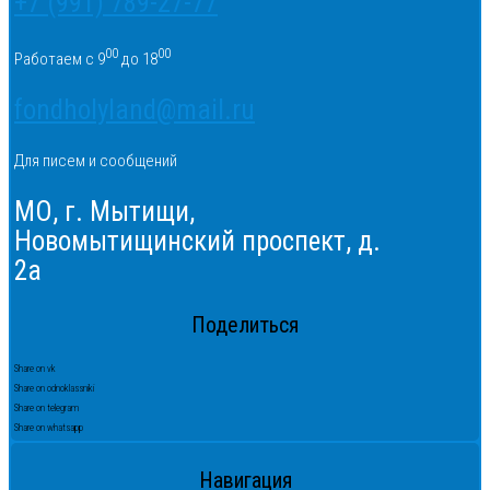
+7 (991) 789-27-77
00
00
Работаем с 9
до 18
fondholyland@mail.ru
Для писем и сообщений
МО, г. Мытищи,
Новомытищинский проспект, д.
2а
Поделиться
Share on vk
Share on odnoklassniki
Share on telegram
Share on whatsapp
Навигация