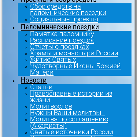
Сбор средств на
паломнические поездки
Социальные проекты
Паломнические поездки
Памятка паломнику
Расписание поездок
Отчеты о поездках
Храмы и монастыри России
Житие Святых
Чудотворные Иконы Божией
Матери
Новости
Статьи
Православные истории из
жизни
Молитвослов
Нужны Ваши молитвы_
Молитва по соглашению
(Акафисты)
Святые источники России