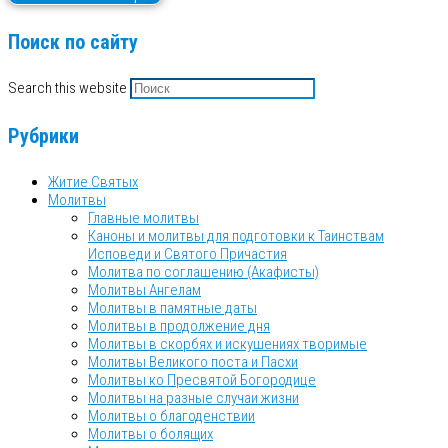
Поиск по сайту
Search this website
Рубрики
Житие Святых
Молитвы
Главные молитвы
Каноны и молитвы для подготовки к Таинствам
Исповеди и Святого Причастия
Молитва по соглашению (Акафисты)
Молитвы Ангелам
Молитвы в памятные даты
Молитвы в продолжение дня
Молитвы в скорбях и искушениях творимые
Молитвы Великого поста и Пасхи
Молитвы ко Пресвятой Богородице
Молитвы на разные случаи жизни
Молитвы о благоденствии
Молитвы о болящих