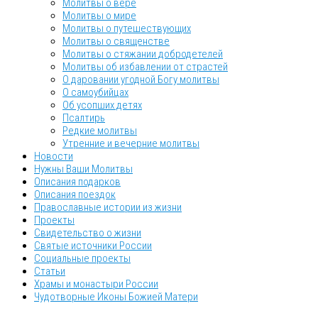
Молитвы о вере
Молитвы о мире
Молитвы о путешествующих
Молитвы о священстве
Молитвы о стяжании добродетелей
Молитвы об избавлении от страстей
О даровании угодной Богу молитвы
О самоубийцах
Об усопших детях
Псалтирь
Редкие молитвы
Утренние и вечерние молитвы
Новости
Нужны Ваши Молитвы
Описания подарков
Описания поездок
Православные истории из жизни
Проекты
Свидетельство о жизни
Святые источники России
Социальные проекты
Статьи
Храмы и монастыри России
Чудотворные Иконы Божией Матери