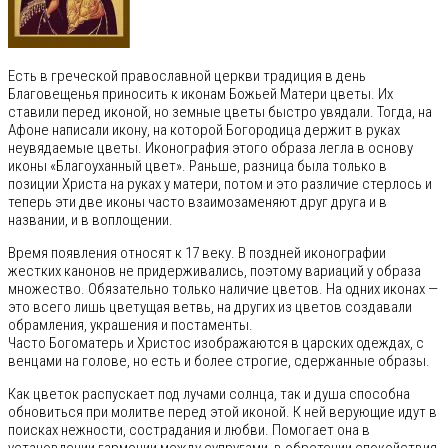
Есть в греческой православной церкви традиция в день
Благовещенья приносить к иконам Божьей Матери цветы. Их
ставили перед иконой, но земные цветы быстро увядали. Тогда, на
Афоне написали икону, на которой Богородица держит в руках
неувядаемые цветы. Иконография этого образа легла в основу
иконы «Благоуханный цвет». Раньше, разница была только в
позиции Христа на руках у матери, потом и это различие стерлось и
теперь эти две иконы часто взаимозаменяют друг друга и в
названии, и в воплощении.
Время появления относят к 17 веку. В поздней иконографии
жестких канонов не придерживались, поэтому вариаций у образа
множество. Обязательно только наличие цветов. На одних иконах —
это всего лишь цветущая ветвь, на других из цветов создавали
обрамления, украшения и постаменты.
Часто Богоматерь и Христос изображаются в царских одеждах, с
венцами на голове, но есть и более строгие, сдержанные образы.
Как цветок распускает под лучами солнца, так и душа способна
обновиться при молитве перед этой иконой. К ней верующие идут в
поисках нежности, сострадания и любви. Помогает она в