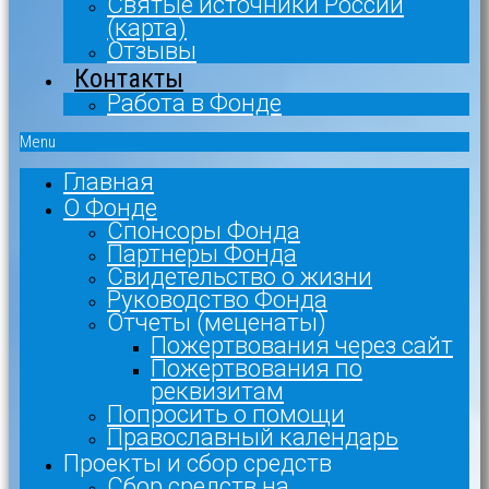
Святые источники России
(карта)
Отзывы
Контакты
Работа в Фонде
Menu
Главная
О Фонде
Спонсоры Фонда
Партнеры Фонда
Свидетельство о жизни
Руководство Фонда
Отчеты (меценаты)
Пожертвования через сайт
Пожертвования по
реквизитам
Попросить о помощи
Православный календарь
Проекты и сбор средств
Сбор средств на