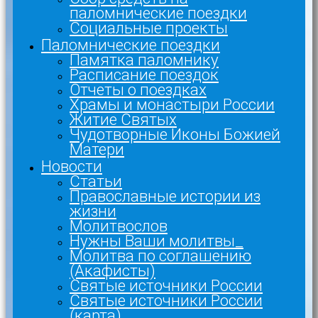
паломнические поездки
Социальные проекты
Паломнические поездки
Памятка паломнику
Расписание поездок
Отчеты о поездках
Храмы и монастыри России
Житие Святых
Чудотворные Иконы Божией
Матери
Новости
Статьи
Православные истории из
жизни
Молитвослов
Нужны Ваши молитвы_
Молитва по соглашению
(Акафисты)
Святые источники России
Святые источники России
(карта)