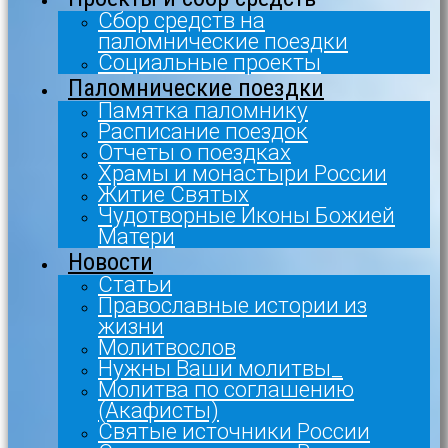
Сбор средств на
паломнические поездки
Социальные проекты
Паломнические поездки
Памятка паломнику
Расписание поездок
Отчеты о поездках
Храмы и монастыри России
Житие Святых
Чудотворные Иконы Божией
Матери
Новости
Статьи
Православные истории из
жизни
Молитвослов
Нужны Ваши молитвы_
Молитва по соглашению
(Акафисты)
Святые источники России