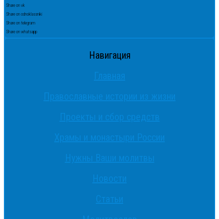
Share on vk
Share on odnoklassniki
Share on telegram
Share on whatsapp
Навигация
Главная
Православные истории из жизни
Проекты и сбор средств
Храмы и монастыри России
Нужны Ваши молитвы
Новости
Статьи