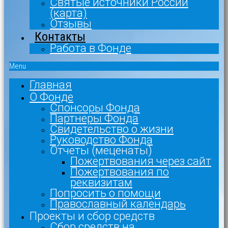
Святые источники России
(карта)
Отзывы
Контакты
Работа в Фонде
Menu
Главная
О Фонде
Спонсоры Фонда
Партнеры Фонда
Свидетельство о жизни
Руководство Фонда
Отчеты (меценаты)
Пожертвования через сайт
Пожертвования по
реквизитам
Попросить о помощи
Православный календарь
Проекты и сбор средств
Сбор средств на