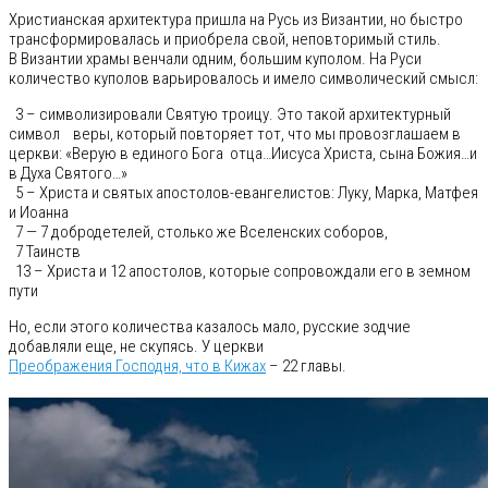
Христианская архитектура пришла на Русь из Византии, но быстро
трансформировалась и приобрела свой, неповторимый стиль.
В Византии храмы венчали одним, большим куполом. На Руси
количество куполов варьировалось и имело символический смысл:
3 – символизировали Святую троицу. Это такой архитектурный
символ веры, который повторяет тот, что мы провозглашаем в
церкви: «Верую в единого Бога отца…Иисуса Христа, сына Божия…и
в Духа Святого…»
5 – Христа и святых апостолов-евангелистов: Луку, Марка, Матфея
и Иоанна
7 — 7 добродетелей, столько же Вселенских соборов,
7 Таинств
13 – Христа и 12 апостолов, которые сопровождали его в земном
пути
Но, если этого количества казалось мало, русские зодчие
добавляли еще, не скупясь. У церкви
Преображения Господня, что в Кижах
– 22 главы.