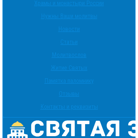
Храмы и монастыри России
Нужны Ваши молитвы
Новости
Статьи
Молитвослов
Житие Святых
Памятка паломнику
Отзывы
Контакты и реквизиты