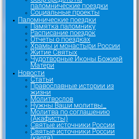
паломнические поездки
Социальные проекты
Паломнические поездки
Памятка паломнику
Расписание поездок
Отчеты о поездках
Храмы и монастыри России
Житие Святых
Чудотворные Иконы Божией
Матери
Новости
Статьи
Православные истории из
жизни
Молитвослов
Нужны Ваши молитвы_
Молитва по соглашению
(Акафисты)
Святые источники России
Святые источники России
(карта)