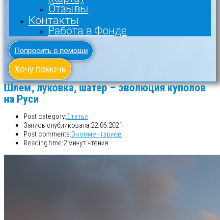
Отзывы
Контакты
Работа в Фонде
Попросить о помощи
Хочу помочь
Шлем, луковка, шатер – эволюция куполов
на Руси
Post category:
Статьи
Запись опубликована:
22.06.2021
Post comments:
0 комментариев
Reading time:
2 минут чтения