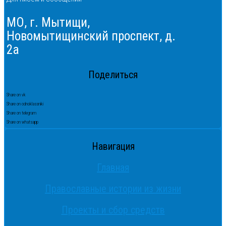
МО, г. Мытищи,
Новомытищинский проспект, д.
2а
Поделиться
Share on vk
Share on odnoklassniki
Share on telegram
Share on whatsapp
Навигация
Главная
Православные истории из жизни
Проекты и сбор средств