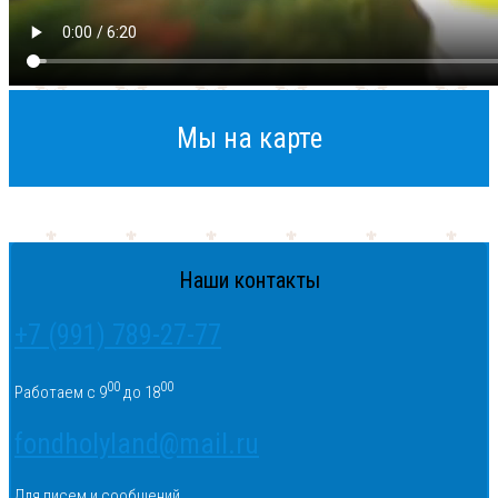
Мы на карте
Наши контакты
+7 (991) 789-27-77
00
00
Работаем с 9
до 18
fondholyland@mail.ru
Для писем и сообщений