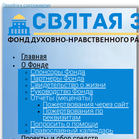
Перейти к содержимому
Главная
О Фонде
Спонсоры Фонда
Партнеры Фонда
Свидетельство о жизни
Руководство Фонда
Отчеты (меценаты)
Пожертвования через сайт
Пожертвования по
реквизитам
Попросить о помощи
Православный календарь
Проекты и сбор средств