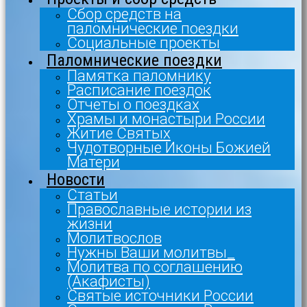
Сбор средств на
паломнические поездки
Социальные проекты
Паломнические поездки
Памятка паломнику
Расписание поездок
Отчеты о поездках
Храмы и монастыри России
Житие Святых
Чудотворные Иконы Божией
Матери
Новости
Статьи
Православные истории из
жизни
Молитвослов
Нужны Ваши молитвы_
Молитва по соглашению
(Акафисты)
Святые источники России