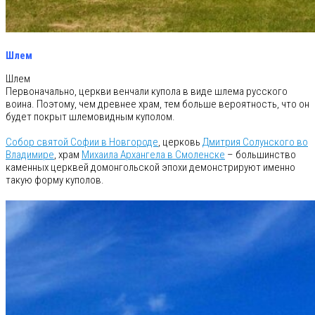
Шлем
Шлем
Первоначально, церкви венчали купола в виде шлема русского
воина. Поэтому, чем древнее храм, тем больше вероятность, что он
будет покрыт шлемовидным куполом.
Собор святой Софии в Новгороде
, церковь
Дмитрия Солунского во
Владимире
, храм
Михаила Архангела в Смоленске
– большинство
каменных церквей домонгольской эпохи демонстрируют именно
такую форму куполов.