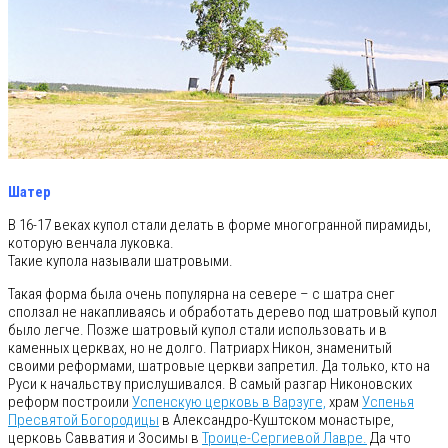
Шатер
В 16-17 веках купол стали делать в форме многогранной пирамиды,
которую венчала луковка.
Такие купола называли шатровыми.
Такая форма была очень популярна на севере – с шатра снег
сползал не накапливаясь и обработать дерево под шатровый купол
было легче. Позже шатровый купол стали использовать и в
каменных церквах, но не долго. Патриарх Никон, знаменитый
своими реформами, шатровые церкви запретил. Да только, кто на
Руси к начальству прислушивался. В самый разгар Никоновских
реформ построили
Успенскую церковь в Варзуге,
храм
Успенья
Пресвятой Богородицы
в Александро-Куштском монастыре,
церковь Савватия и Зосимы в
Троице-Сергиевой Лавре.
Да что