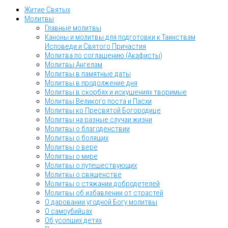
Житие Святых
Молитвы
Главные молитвы
Каноны и молитвы для подготовки к Таинствам
Исповеди и Святого Причастия
Молитва по соглашению (Акафисты)
Молитвы Ангелам
Молитвы в памятные даты
Молитвы в продолжение дня
Молитвы в скорбях и искушениях творимые
Молитвы Великого поста и Пасхи
Молитвы ко Пресвятой Богородице
Молитвы на разные случаи жизни
Молитвы о благоденствии
Молитвы о болящих
Молитвы о вере
Молитвы о мире
Молитвы о путешествующих
Молитвы о священстве
Молитвы о стяжании добродетелей
Молитвы об избавлении от страстей
О даровании угодной Богу молитвы
О самоубийцах
Об усопших детях