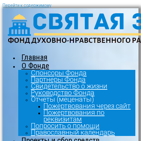
Перейти к содержимому
Главная
О Фонде
Спонсоры Фонда
Партнеры Фонда
Свидетельство о жизни
Руководство Фонда
Отчеты (меценаты)
Пожертвования через сайт
Пожертвования по
реквизитам
Попросить о помощи
Православный календарь
Проекты и сбор средств