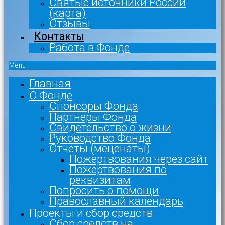
Святые источники России
(карта)
Отзывы
Контакты
Работа в Фонде
Menu
Главная
О Фонде
Спонсоры Фонда
Партнеры Фонда
Свидетельство о жизни
Руководство Фонда
Отчеты (меценаты)
Пожертвования через сайт
Пожертвования по
реквизитам
Попросить о помощи
Православный календарь
Проекты и сбор средств
Сбор средств на