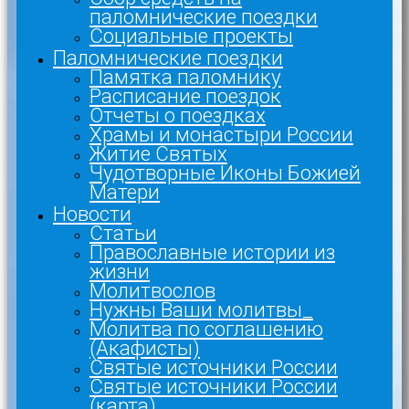
паломнические поездки
Социальные проекты
Паломнические поездки
Памятка паломнику
Расписание поездок
Отчеты о поездках
Храмы и монастыри России
Житие Святых
Чудотворные Иконы Божией
Матери
Новости
Статьи
Православные истории из
жизни
Молитвослов
Нужны Ваши молитвы_
Молитва по соглашению
(Акафисты)
Святые источники России
Святые источники России
(карта)