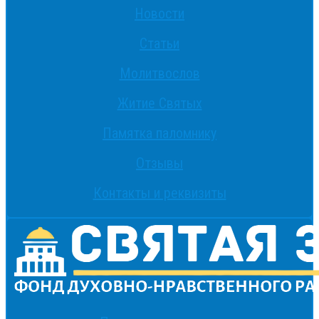
Новости
Статьи
Молитвослов
Житие Святых
Памятка паломнику
Отзывы
Контакты и реквизиты