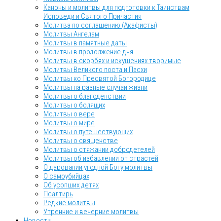
Каноны и молитвы для подготовки к Таинствам
Исповеди и Святого Причастия
Молитва по соглашению (Акафисты)
Молитвы Ангелам
Молитвы в памятные даты
Молитвы в продолжение дня
Молитвы в скорбях и искушениях творимые
Молитвы Великого поста и Пасхи
Молитвы ко Пресвятой Богородице
Молитвы на разные случаи жизни
Молитвы о благоденствии
Молитвы о болящих
Молитвы о вере
Молитвы о мире
Молитвы о путешествующих
Молитвы о священстве
Молитвы о стяжании добродетелей
Молитвы об избавлении от страстей
О даровании угодной Богу молитвы
О самоубийцах
Об усопших детях
Псалтирь
Редкие молитвы
Утренние и вечерние молитвы
Новости