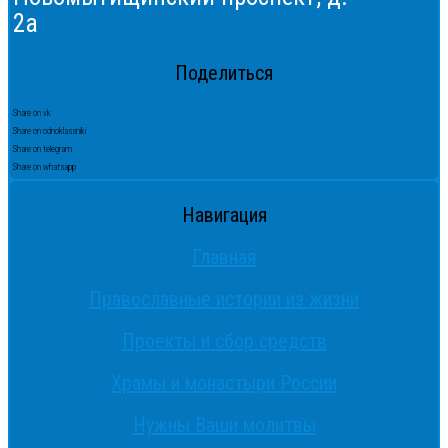
2а
Поделиться
Share on vk
Share on odnoklassniki
Share on telegram
Share on whatsapp
Навигация
Главная
Православные истории из жизни
Проекты и сбор средств
Храмы и монастыри России
Нужны Ваши молитвы