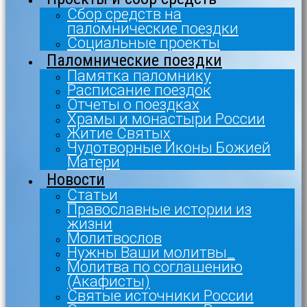
Сбор средств на
паломнические поездки
Социальные проекты
Паломнические поездки
Памятка паломнику
Расписание поездок
Отчеты о поездках
Храмы и монастыри России
Житие Святых
Чудотворные Иконы Божией
Матери
Новости
Статьи
Православные истории из
жизни
Молитвослов
Нужны Ваши молитвы_
Молитва по соглашению
(Акафисты)
Святые источники России