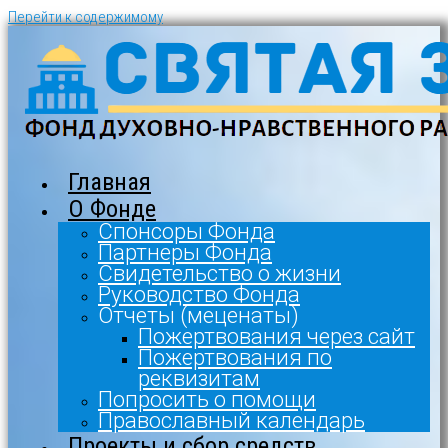
Перейти к содержимому
Главная
О Фонде
Спонсоры Фонда
Партнеры Фонда
Свидетельство о жизни
Руководство Фонда
Отчеты (меценаты)
Пожертвования через сайт
Пожертвования по
реквизитам
Попросить о помощи
Православный календарь
Проекты и сбор средств