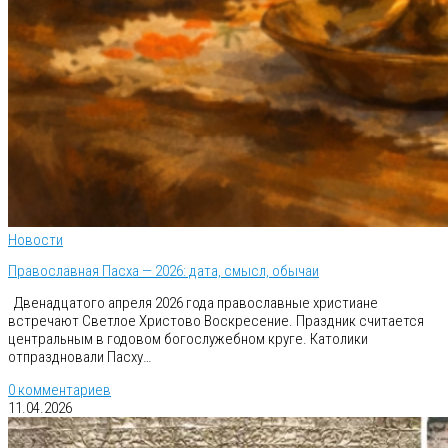
Новости
Православная Пасха — 2026: дата, смысл, обычаи
Двенадцатого апреля 2026 года православные христиане
встречают Светлое Христово Воскресение. Праздник считается
центральным в годовом богослужебном круге. Католики
отпраздновали Пасху…
0 комментариев
11.04.2026