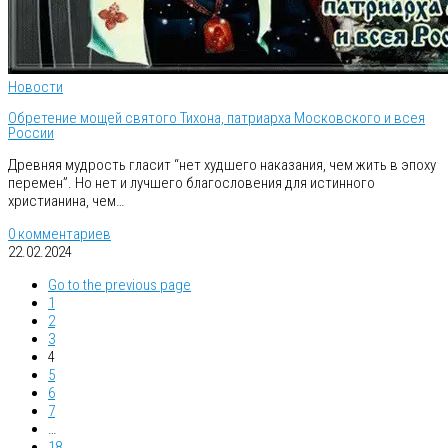
Новости
Обретение мощей святого Тихона, патриарха Московского и всея
России
Древняя мудрость гласит “нет худшего наказания, чем жить в эпоху
перемен”. Но нет и лучшего благословения для истинного
христианина, чем…
0 комментариев
22.02.2024
Go to the previous page
1
2
3
4
5
6
7
…
18