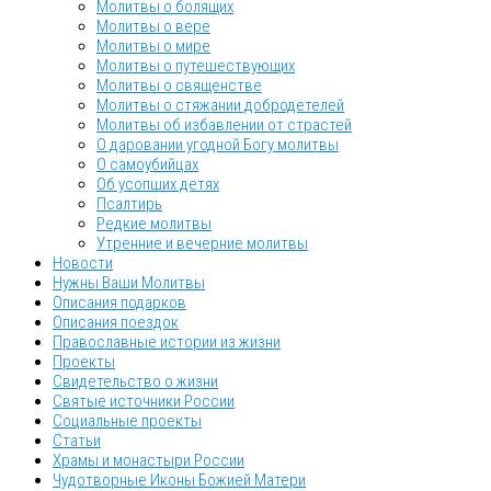
Молитвы о болящих
Молитвы о вере
Молитвы о мире
Молитвы о путешествующих
Молитвы о священстве
Молитвы о стяжании добродетелей
Молитвы об избавлении от страстей
О даровании угодной Богу молитвы
О самоубийцах
Об усопших детях
Псалтирь
Редкие молитвы
Утренние и вечерние молитвы
Новости
Нужны Ваши Молитвы
Описания подарков
Описания поездок
Православные истории из жизни
Проекты
Свидетельство о жизни
Святые источники России
Социальные проекты
Статьи
Храмы и монастыри России
Чудотворные Иконы Божией Матери