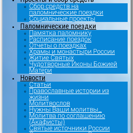
Сбор средств на
паломнические поездки
Социальные проекты
Паломнические поездки
Памятка паломнику
Расписание поездок
Отчеты о поездках
Храмы и монастыри России
Житие Святых
Чудотворные Иконы Божией
Матери
Новости
Статьи
Православные истории из
жизни
Молитвослов
Нужны Ваши молитвы_
Молитва по соглашению
(Акафисты)
Святые источники России