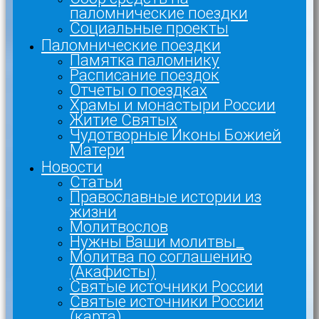
паломнические поездки
Социальные проекты
Паломнические поездки
Памятка паломнику
Расписание поездок
Отчеты о поездках
Храмы и монастыри России
Житие Святых
Чудотворные Иконы Божией
Матери
Новости
Статьи
Православные истории из
жизни
Молитвослов
Нужны Ваши молитвы_
Молитва по соглашению
(Акафисты)
Святые источники России
Святые источники России
(карта)