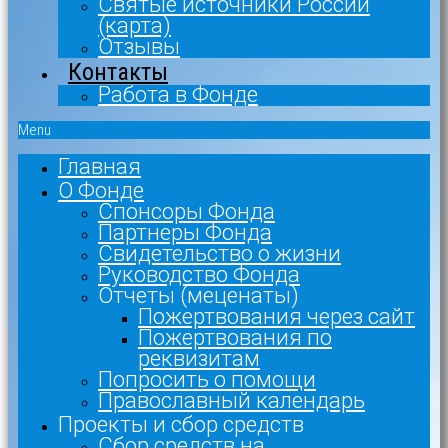
Святые источники России
(карта)
Отзывы
Контакты
Работа в Фонде
Menu
Главная
О Фонде
Спонсоры Фонда
Партнеры Фонда
Свидетельство о жизни
Руководство Фонда
Отчеты (меценаты)
Пожертвования через сайт
Пожертвования по
реквизитам
Попросить о помощи
Православный календарь
Проекты и сбор средств
Сбор средств на