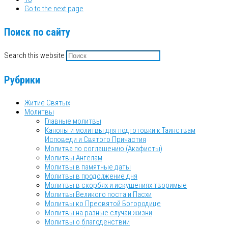
Go to the next page
Поиск по сайту
Search this website
Рубрики
Житие Святых
Молитвы
Главные молитвы
Каноны и молитвы для подготовки к Таинствам
Исповеди и Святого Причастия
Молитва по соглашению (Акафисты)
Молитвы Ангелам
Молитвы в памятные даты
Молитвы в продолжение дня
Молитвы в скорбях и искушениях творимые
Молитвы Великого поста и Пасхи
Молитвы ко Пресвятой Богородице
Молитвы на разные случаи жизни
Молитвы о благоденствии