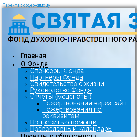
Перейти к содержимому
Главная
О Фонде
Спонсоры Фонда
Партнеры Фонда
Свидетельство о жизни
Руководство Фонда
Отчеты (меценаты)
Пожертвования через сайт
Пожертвования по
реквизитам
Попросить о помощи
Православный календарь
Проекты и сбор средств