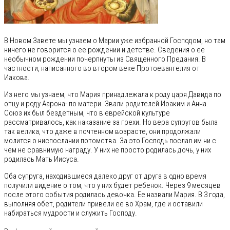
В Новом Завете мы узнаем о Марии уже избранной Господом, но там
ничего не говорится о ее рождении и детстве. Сведения о ее
необычном рождении почерпнуты из Священного Предания. В
частности, написанного во втором веке Протоевангелия от
Иакова.
Из него мы узнаем, что Мария принадлежала к роду царя Давида по
отцу и роду Аарона- по матери. Звали родителей Иоаким и Анна.
Союз их был бездетным, что в еврейской культуре
рассматривалось, как наказание за грехи. Но вера супругов была
так велика, что даже в почтенном возрасте, они продолжали
молится о ниспослании потомства. За это Господь послал им ни с
чем не сравнимую награду. У них не просто родилась дочь, у них
родилась Мать Иисуса.
Оба супруга, находившиеся далеко друг от друга в одно время
получили видение о том, что у них будет ребенок. Через 9 месяцев
после этого события родилась девочка. Ее назвали Мария. В 3 года,
выполняя обет, родители привели ее во Храм, где и оставили
набираться мудрости и служить Господу.