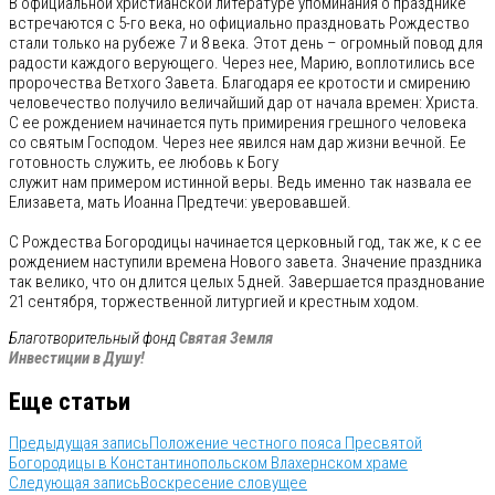
В официальной христианской литературе упоминания о празднике
встречаются с 5-го века, но официально праздновать Рождество
стали только на рубеже 7 и 8 века. Этот день – огромный повод для
радости каждого верующего. Через нее, Марию, воплотились все
пророчества Ветхого Завета. Благодаря ее кротости и смирению
человечество получило величайший дар от начала времен: Христа.
С ее рождением начинается путь примирения грешного человека
со святым Господом. Через нее явился нам дар жизни вечной. Ее
готовность служить, ее любовь к Богу
служит нам примером истинной веры. Ведь именно так назвала ее
Елизавета, мать Иоанна Предтечи: уверовавшей.
С Рождества Богородицы начинается церковный год, так же, к с ее
рождением наступили времена Нового завета. Значение праздника
так велико, что он длится целых 5 дней. Завершается празднование
21 сентября, торжественной литургией и крестным ходом.
Благотворительный фо
нд
Святая Земля
Инвестиции в Душу!
Еще статьи
Предыдущая запись
Положение честного пояса Пресвятой
Богородицы в Константинопольском Влахернском храме
Следующая запись
Воскресение словущее