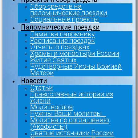
Сбор средств на
паломнические поездки
Социальные проекты
Паломнические поездки
Памятка паломнику
Расписание поездок
Отчеты о поездках
Храмы и монастыри России
Житие Святых
Чудотворные Иконы Божией
Матери
Новости
Статьи
Православные истории из
жизни
Молитвослов
Нужны Ваши молитвы_
Молитва по соглашению
(Акафисты)
Святые источники России