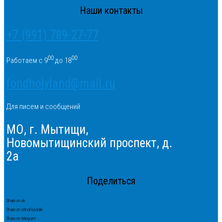
Наши контакты
+7 (991) 789-27-77
00
00
Работаем с 9
до 18
fondholyland@mail.ru
Для писем и сообщений
МО, г. Мытищи,
Новомытищинский проспект, д.
2а
Поделиться
Share on vk
Share on odnoklassniki
Share on telegram