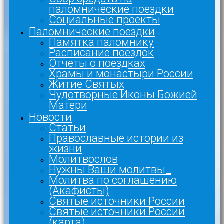
паломнические поездки
Социальные проекты
Паломнические поездки
Памятка паломнику
Расписание поездок
Отчеты о поездках
Храмы и монастыри России
Житие Святых
Чудотворные Иконы Божией
Матери
Новости
Статьи
Православные истории из
жизни
Молитвослов
Нужны Ваши молитвы_
Молитва по соглашению
(Акафисты)
Святые источники России
Святые источники России
(карта)