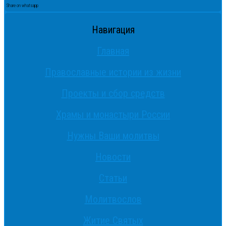
Share on whatsapp
Навигация
Главная
Православные истории из жизни
Проекты и сбор средств
Храмы и монастыри России
Нужны Ваши молитвы
Новости
Статьи
Молитвослов
Житие Святых