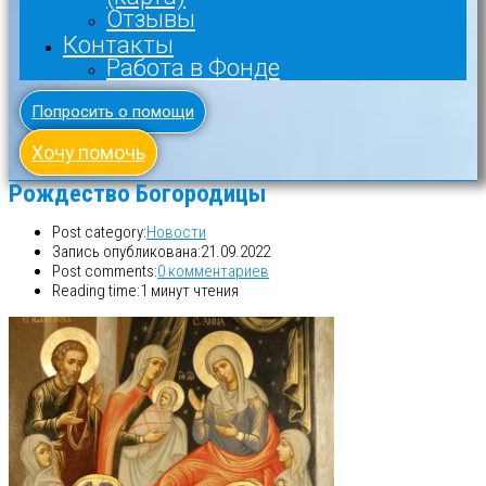
Отзывы
Контакты
Работа в Фонде
Попросить о помощи
Хочу помочь
Рождество Богородицы
Post category:
Новости
Запись опубликована:
21.09.2022
Post comments:
0 комментариев
Reading time:
1 минут чтения