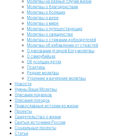
Молитвы на разные случаи жизни
Молитвы о благоденствии
Молитвы о болящих
Молитвы о вере
Молитвы о мире
Молитвы о путешествующих
Молитвы о священстве
Молитвы о стяжании добродетелей
Молитвы об избавлении от страстей
О даровании угодной Богу молитвы
О самоубийцах
Об усопших детях
Псалтирь
Редкие молитвы
Утренние и вечерние молитвы
Новости
Нужны Ваши Молитвы
Описания подарков
Описания поездок
Православные истории из жизни
Проекты
Свидетельство о жизни
Святые источники России
Социальные проекты
Статьи