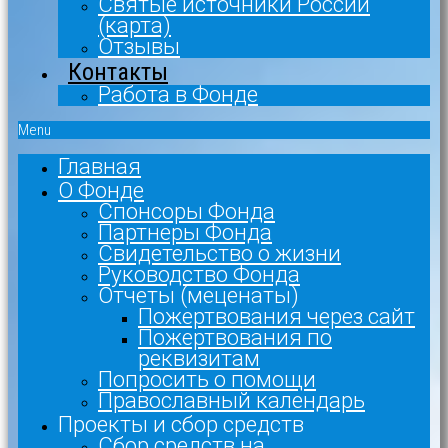
Святые источники России
(карта)
Отзывы
Контакты
Работа в Фонде
Menu
Главная
О Фонде
Спонсоры Фонда
Партнеры Фонда
Свидетельство о жизни
Руководство Фонда
Отчеты (меценаты)
Пожертвования через сайт
Пожертвования по
реквизитам
Попросить о помощи
Православный календарь
Проекты и сбор средств
Сбор средств на