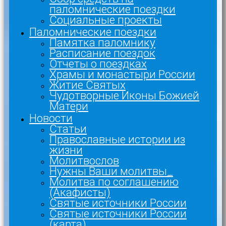
паломнические поездки
Социальные проекты
Паломнические поездки
Памятка паломнику
Расписание поездок
Отчеты о поездках
Храмы и монастыри России
Житие Святых
Чудотворные Иконы Божией
Матери
Новости
Статьи
Православные истории из
жизни
Молитвослов
Нужны Ваши молитвы_
Молитва по соглашению
(Акафисты)
Святые источники России
Святые источники России
(карта)