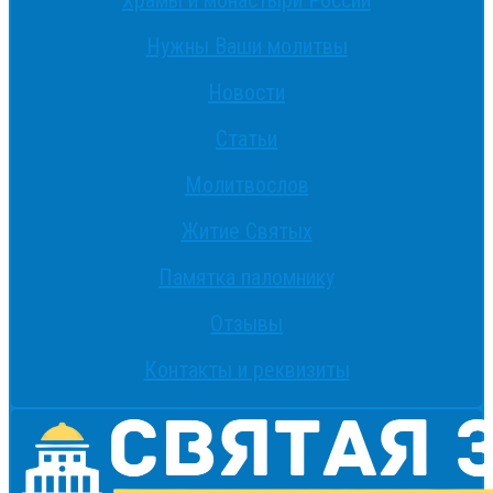
Храмы и монастыри России
Нужны Ваши молитвы
Новости
Статьи
Молитвослов
Житие Святых
Памятка паломнику
Отзывы
Контакты и реквизиты