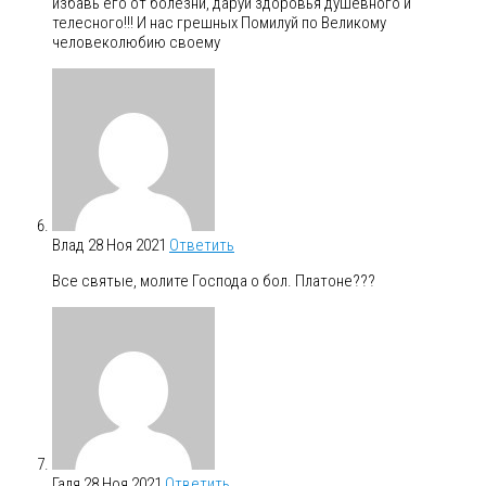
избавь его от болезни, даруй здоровья душевного и
телесного!!! И нас грешных Помилуй по Великому
человеколюбию своему
Влад
28 Ноя 2021
Ответить
Все святые, молите Господа о бол. Платоне???
Галя
28 Ноя 2021
Ответить