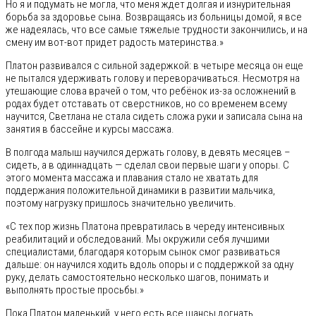
Но я и подумать не могла, что меня ждет долгая и изнурительная
борьба за здоровье сына. Возвращаясь из больницы домой, я все
же надеялась, что все самые тяжелые трудности закончились, и на
смену им вот-вот придет радость материнства.»
Платон развивался с сильной задержкой: в четыре месяца он еще
не пытался удерживать голову и переворачиваться. Несмотря на
утешающие слова врачей о том, что ребёнок из-за осложнений в
родах будет отставать от сверстников, но со временем всему
научится, Светлана не стала сидеть сложа руки и записала сына на
занятия в бассейне и курсы массажа.
В полгода малыш научился держать голову, в девять месяцев –
сидеть, а в одиннадцать — сделал свои первые шаги у опоры. С
этого момента массажа и плавания стало не хватать для
поддержания положительной динамики в развитии мальчика,
поэтому нагрузку пришлось значительно увеличить.
«С тех пор жизнь Платона превратилась в череду интенсивных
реабилитаций и обследований. Мы окружили себя лучшими
специалистами, благодаря которым сынок смог развиваться
дальше: он научился ходить вдоль опоры и с поддержкой за одну
руку, делать самостоятельно несколько шагов, понимать и
выполнять простые просьбы.»
Пока Платон маленький, у него есть все шансы догнать