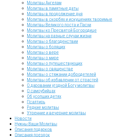
Молитвы Ангелам
Молитвы в памятные даты
Молитвы в продолжение дня
Молитвы в скорбях и искушениях творимые
Молитвы Великого поста и Пасхи
Молитвы ко Пресвятой Богородице
Молитвы на разные случаи жизни
Молитвы о благоденствии
Молитвы о болящих
Молитвы о вере
Молитвы о мире
Молитвы о путешествующих
Молитвы о священстве
Молитвы о стяжании добродетелей
Молитвы об избавлении от страстей
О даровании угодной Богу молитвы
О самоубийцах
Об усопших детях
Псалтирь
Редкие молитвы
Утренние и вечерние молитвы
Новости
Нужны Ваши Молитвы
Описания подарков
Описания поездок