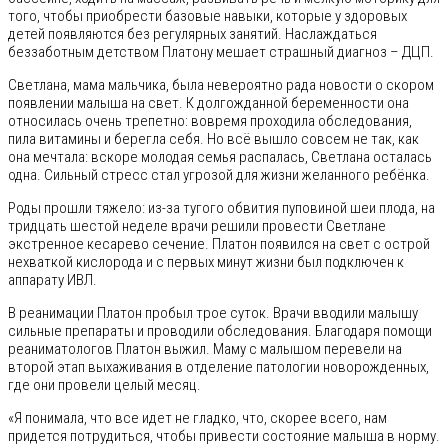
того, чтобы приобрести базовые навыки, которые у здоровых
детей появляются без регулярных занятий. Наслаждаться
беззаботным детством Платону мешает страшный диагноз – ДЦП.
Светлана, мама мальчика, была невероятно рада новости о скором
появлении малыша на свет. К долгожданной беременности она
относилась очень трепетно: вовремя проходила обследования,
пила витамины и берегла себя. Но всё вышло совсем не так, как
она мечтала: вскоре молодая семья распалась, Светлана осталась
одна. Сильный стресс стал угрозой для жизни желанного ребёнка.
Роды прошли тяжело: из-за тугого обвития пуповиной шеи плода, на
тридцать шестой неделе врачи решили провести Светлане
экстренное кесарево сечение. Платон появился на свет с острой
нехваткой кислорода и с первых минут жизни был подключен к
аппарату ИВЛ.
В реанимации Платон пробыл трое суток. Врачи вводили малышу
сильные препараты и проводили обследования. Благодаря помощи
реаниматологов Платон выжил. Маму с малышом перевели на
второй этап выхаживания в отделение патологии новорожденных,
где они провели целый месяц.
«Я понимала, что все идет не гладко, что, скорее всего, нам
придется потрудиться, чтобы привести состояние малыша в норму.