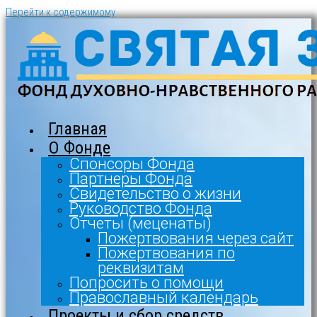
Перейти к содержимому
Главная
О Фонде
Спонсоры Фонда
Партнеры Фонда
Свидетельство о жизни
Руководство Фонда
Отчеты (меценаты)
Пожертвования через сайт
Пожертвования по
реквизитам
Попросить о помощи
Православный календарь
Проекты и сбор средств