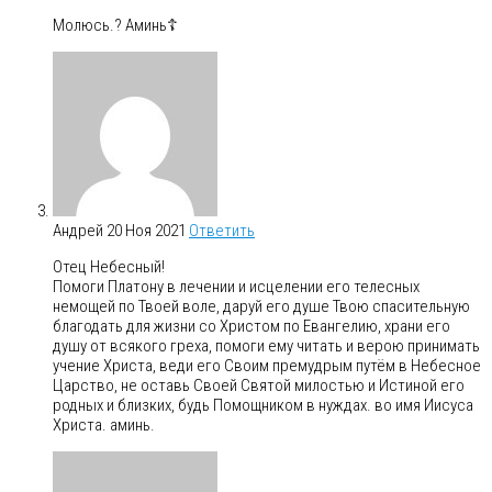
Молюсь.? Аминь☦️
Андрей
20 Ноя 2021
Ответить
Отец Небесный!
Помоги Платону в лечении и исцелении его телесных
немощей по Твоей воле, даруй его душе Твою спасительную
благодать для жизни со Христом по Евангелию, храни его
душу от всякого греха, помоги ему читать и верою принимать
учение Христа, веди его Своим премудрым путём в Небесное
Царство, не оставь Своей Святой милостью и Истиной его
родных и близких, будь Помощником в нуждах. во имя Иисуса
Христа. аминь.