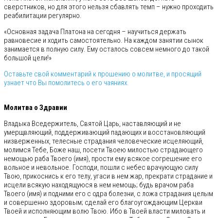
сверстников, но для этого нельзя сбавлять темп – нужно проходить
реабилитации регулярно.
«Основная задача Платона на сегодня – научиться держать
равновесие и ходить самостоятельно. На каждом занятии сынок
занимается в полную силу. Ему осталось совсем немного до такой
большой цели!»
Оставьте свой комментарий к прошению о молитве, и просящий
узнает что Вы помолитесь о его чаяниях.
⠀
Молитва о Здравии
Владыка Вседержитель, Святой Царь, наставляющий и не
умерщвляющий, поддерживающий падающих и восстановляющий
низверженных, телесные страдания человеческие исцеляющий,
молимся Тебе, Боже наш, посети Твоею милостью страдающего
немощью раба Твоего (имя), прости ему всякое согрешение его
вольное и невольное. Господи, пошли с небес врачующую силу
Твою, прикоснись к его телу, угаси в нем жар, прекрати страдание и
исцели всякую находящуюся в нем немощь; будь врачом раба
Твоего (имя) и подними его с одра болезни, с ложа страдания целым
и совершенно здоровым; сделай его благоугождающим Церкви
Твоей и исполняющим волю Твою. Ибо в Твоей власти миловать и