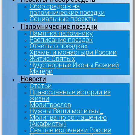
Сбор средств на
паломнические поездки
Социальные проекты
Паломнические поездки
Памятка паломнику
Расписание поездок
Отчеты о поездках
Храмы и монастыри России
Житие Святых
Чудотворные Иконы Божией
Матери
Новости
Статьи
Православные истории из
жизни
Молитвослов
Нужны Ваши молитвы_
Молитва по соглашению
(Акафисты)
Святые источники России