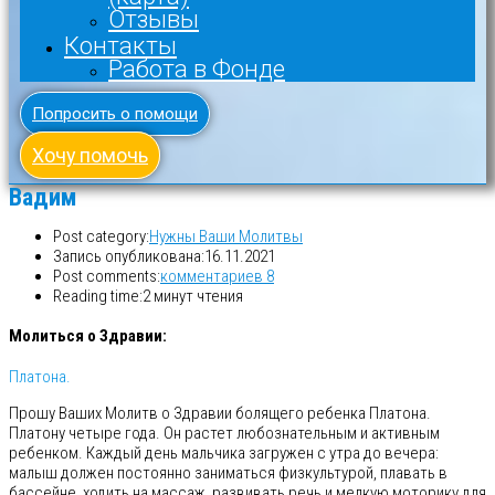
Отзывы
Контакты
Работа в Фонде
Попросить о помощи
Хочу помочь
Вадим
Post category:
Нужны Ваши Молитвы
Запись опубликована:
16.11.2021
Post comments:
комментариев 8
Reading time:
2 минут чтения
Молиться о Здравии:
Платона.
Прошу Ваших Молитв о Здравии болящего ребенка Платона.
Платону четыре года. Он растет любознательным и активным
ребенком. Каждый день мальчика загружен с утра до вечера:
малыш должен постоянно заниматься физкультурой, плавать в
бассейне, ходить на массаж, развивать речь и мелкую моторику для