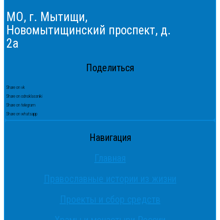
МО, г. Мытищи,
Новомытищинский проспект, д.
2а
Поделиться
Share on vk
Share on odnoklassniki
Share on telegram
Share on whatsapp
Навигация
Главная
Православные истории из жизни
Проекты и сбор средств