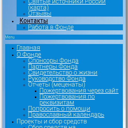
Святые источники России
(карта)
Отзывы
Контакты
Работа в Фонде
Menu
Главная
О Фонде
Спонсоры Фонда
Партнеры Фонда
Свидетельство о жизни
Руководство Фонда
Отчеты (меценаты)
Пожертвования через сайт
Пожертвования по
реквизитам
Попросить о помощи
Православный календарь
Проекты и сбор средств
Сбор средств на