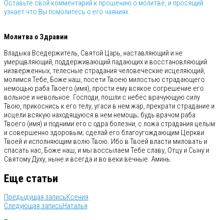
Оставьте свой комментарий к прошению о молитве, и просящий
узнает что Вы помолитесь о его чаяниях.
⠀
Молитва о Здравии
Владыка Вседержитель, Святой Царь, наставляющий и не
умерщвляющий, поддерживающий падающих и восстановляющий
низверженных, телесные страдания человеческие исцеляющий,
молимся Тебе, Боже наш, посети Твоею милостью страдающего
немощью раба Твоего (имя), прости ему всякое согрешение его
вольное и невольное. Господи, пошли с небес врачующую силу
Твою, прикоснись к его телу, угаси в нем жар, прекрати страдание и
исцели всякую находящуюся в нем немощь; будь врачом раба
Твоего (имя) и подними его с одра болезни, с ложа страдания целым
и совершенно здоровым; сделай его благоугождающим Церкви
Твоей и исполняющим волю Твою. Ибо в Твоей власти миловать и
спасать нас, Боже наш, и мы воссылаем Тебе славу, Отцу и Сыну и
Святому Духу, ныне и всегда и во веки вечные. Аминь.
Еще статьи
Предыдущая запись
Ксения
Следующая запись
Наталья