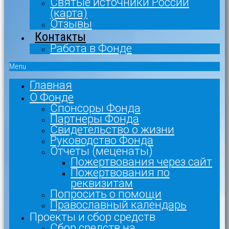
Святые источники России
(карта)
Отзывы
Контакты
Работа в Фонде
Menu
Главная
О Фонде
Спонсоры Фонда
Партнеры Фонда
Свидетельство о жизни
Руководство Фонда
Отчеты (меценаты)
Пожертвования через сайт
Пожертвования по
реквизитам
Попросить о помощи
Православный календарь
Проекты и сбор средств
Сбор средств на