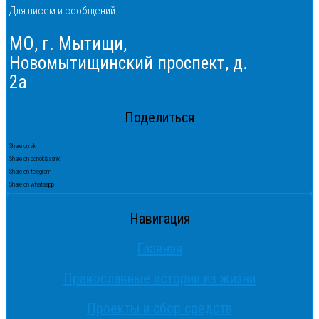
Для писем и сообщений
МО, г. Мытищи,
Новомытищинский проспект, д.
2а
Поделиться
Share on vk
Share on odnoklassniki
Share on telegram
Share on whatsapp
Навигация
Главная
Православные истории из жизни
Проекты и сбор средств