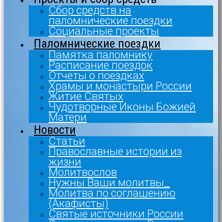
Сбор средств на
паломнические поездки
Социальные проекты
Паломнические поездки
Памятка паломнику
Расписание поездок
Отчеты о поездках
Храмы и монастыри России
Житие Святых
Чудотворные Иконы Божией
Матери
Новости
Статьи
Православные истории из
жизни
Молитвослов
Нужны Ваши молитвы_
Молитва по соглашению
(Акафисты)
Святые источники России