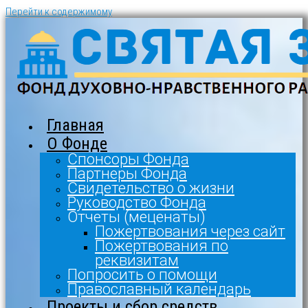
Перейти к содержимому
Главная
О Фонде
Спонсоры Фонда
Партнеры Фонда
Свидетельство о жизни
Руководство Фонда
Отчеты (меценаты)
Пожертвования через сайт
Пожертвования по
реквизитам
Попросить о помощи
Православный календарь
Проекты и сбор средств