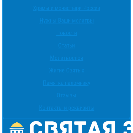
Храмы и монастыри России
Нужны Ваши молитвы
Новости
Статьи
Молитвослов
Житие Святых
Памятка паломнику
Отзывы
Контакты и реквизиты