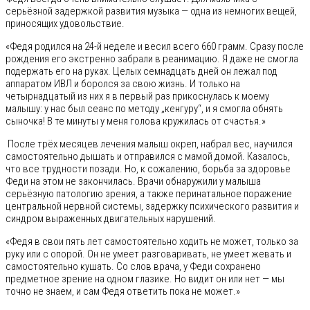
серьёзной задержкой развития музыка — одна из немногих вещей,
приносящих удовольствие.
«Федя родился на 24-й неделе и весил всего 660 грамм. Сразу после
рождения его экстренно забрали в реанимацию. Я даже не смогла
подержать его на руках. Целых семнадцать дней он лежал под
аппаратом ИВЛ и боролся за свою жизнь. И только на
четырнадцатый из них я в первый раз прикоснулась к моему
малышу: у нас был сеанс по методу „кенгуру“, и я смогла обнять
сыночка! В те минуты у меня голова кружилась от счастья.»
После трёх месяцев лечения малыш окреп, набрал вес, научился
самостоятельно дышать и отправился с мамой домой. Казалось,
что все трудности позади. Но, к сожалению, борьба за здоровье
Феди на этом не закончилась. Врачи обнаружили у малыша
серьёзную патологию зрения, а также перинатальное поражение
центральной нервной системы, задержку психического развития и
синдром выраженных двигательных нарушений.
«Федя в свои пять лет самостоятельно ходить не может, только за
руку или с опорой. Он не умеет разговаривать, не умеет жевать и
самостоятельно кушать. Со слов врача, у Феди сохранено
предметное зрение на одном глазике. Но видит он или нет — мы
точно не знаем, и сам Федя ответить пока не может.»