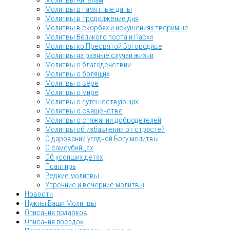
Молитвы Ангелам
Молитвы в памятные даты
Молитвы в продолжение дня
Молитвы в скорбях и искушениях творимые
Молитвы Великого поста и Пасхи
Молитвы ко Пресвятой Богородице
Молитвы на разные случаи жизни
Молитвы о благоденствии
Молитвы о болящих
Молитвы о вере
Молитвы о мире
Молитвы о путешествующих
Молитвы о священстве
Молитвы о стяжании добродетелей
Молитвы об избавлении от страстей
О даровании угодной Богу молитвы
О самоубийцах
Об усопших детях
Псалтирь
Редкие молитвы
Утренние и вечерние молитвы
Новости
Нужны Ваши Молитвы
Описания подарков
Описания поездок