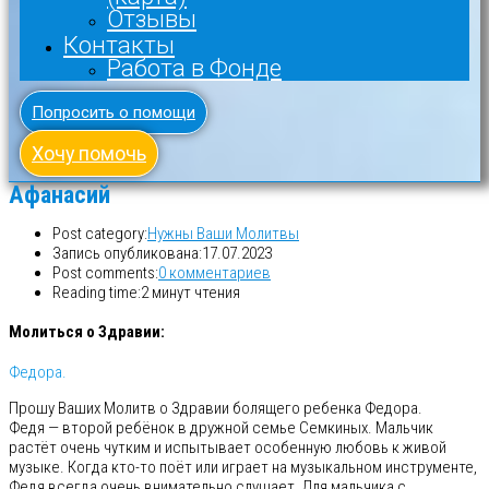
Отзывы
Контакты
Работа в Фонде
Попросить о помощи
Хочу помочь
Афанасий
Post category:
Нужны Ваши Молитвы
Запись опубликована:
17.07.2023
Post comments:
0 комментариев
Reading time:
2 минут чтения
Молиться о Здравии:
Федора.
Прошу Ваших Молитв о Здравии болящего ребенка Федора.
Федя — второй ребёнок в дружной семье Семкиных. Мальчик
растёт очень чутким и испытывает особенную любовь к живой
музыке. Когда кто-то поёт или играет на музыкальном инструменте,
Федя всегда очень внимательно слушает. Для мальчика с