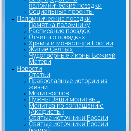
паломнические поездки
Социальные проекты
Паломнические поездки
Памятка паломнику
Расписание поездок
Отчеты о поездках
Храмы и монастыри России
Житие Святых
Чудотворные Иконы Божией
Матери
Новости
Статьи
Православные истории из
жизни
Молитвослов
Нужны Ваши молитвы_
Молитва по соглашению
(Акафисты)
Святые источники России
Святые источники России
(карта)