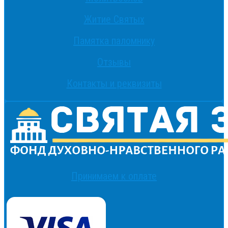
Житие Святых
Памятка паломнику
Отзывы
Контакты и реквизиты
Принимаем к оплате