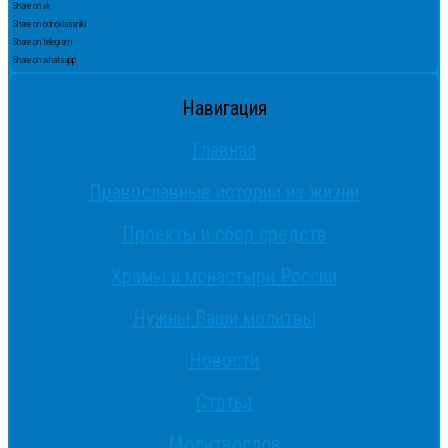
Share on vk
Share on odnoklassniki
Share on telegram
Share on whatsapp
Навигация
Главная
Православные истории из жизни
Проекты и сбор средств
Храмы и монастыри России
Нужны Ваши молитвы
Новости
Статьи
Молитвослов