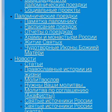
паломнические поездки
Социальные проекты
Паломнические поездки
Памятка паломнику
Расписание поездок
Отчеты о поездках
Храмы и монастыри России
Житие Святых
Чудотворные Иконы Божией
Матери
Новости
Статьи
Православные истории из
жизни
Молитвослов
Нужны Ваши молитвы_
Молитва по соглашению
(Акафисты)
Святые источники России
Святые источники России
(карта)