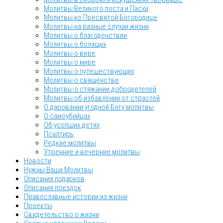
Молитвы Великого поста и Пасхи
Молитвы ко Пресвятой Богородице
Молитвы на разные случаи жизни
Молитвы о благоденствии
Молитвы о болящих
Молитвы о вере
Молитвы о мире
Молитвы о путешествующих
Молитвы о священстве
Молитвы о стяжании добродетелей
Молитвы об избавлении от страстей
О даровании угодной Богу молитвы
О самоубийцах
Об усопших детях
Псалтирь
Редкие молитвы
Утренние и вечерние молитвы
Новости
Нужны Ваши Молитвы
Описания подарков
Описания поездок
Православные истории из жизни
Проекты
Свидетельство о жизни