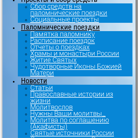
Сбор средств на
паломнические поездки
Социальные проекты
Паломнические поездки
Памятка паломнику
Расписание поездок
Отчеты о поездках
Храмы и монастыри России
Житие Святых
Чудотворные Иконы Божией
Матери
Новости
Статьи
Православные истории из
жизни
Молитвослов
Нужны Ваши молитвы_
Молитва по соглашению
(Акафисты)
Святые источники России