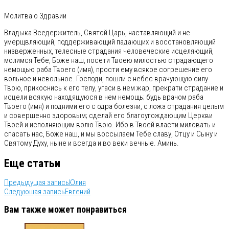
Молитва о Здравии
Владыка Вседержитель, Святой Царь, наставляющий и не
умерщвляющий, поддерживающий падающих и восстановляющий
низверженных, телесные страдания человеческие исцеляющий,
молимся Тебе, Боже наш, посети Твоею милостью страдающего
немощью раба Твоего (имя), прости ему всякое согрешение его
вольное и невольное. Господи, пошли с небес врачующую силу
Твою, прикоснись к его телу, угаси в нем жар, прекрати страдание и
исцели всякую находящуюся в нем немощь; будь врачом раба
Твоего (имя) и подними его с одра болезни, с ложа страдания целым
и совершенно здоровым; сделай его благоугождающим Церкви
Твоей и исполняющим волю Твою. Ибо в Твоей власти миловать и
спасать нас, Боже наш, и мы воссылаем Тебе славу, Отцу и Сыну и
Святому Духу, ныне и всегда и во веки вечные. Аминь.
Еще статьи
Предыдущая запись
Юлия
Следующая запись
Евгений
Вам также может понравиться