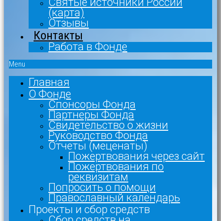
Святые источники России
(карта)
Отзывы
Контакты
Работа в Фонде
Menu
Главная
О Фонде
Спонсоры Фонда
Партнеры Фонда
Свидетельство о жизни
Руководство Фонда
Отчеты (меценаты)
Пожертвования через сайт
Пожертвования по
реквизитам
Попросить о помощи
Православный календарь
Проекты и сбор средств
Сбор средств на