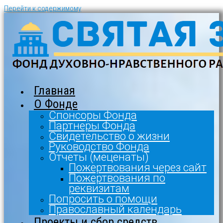
Перейти к содержимому
Главная
О Фонде
Спонсоры Фонда
Партнеры Фонда
Свидетельство о жизни
Руководство Фонда
Отчеты (меценаты)
Пожертвования через сайт
Пожертвования по
реквизитам
Попросить о помощи
Православный календарь
Проекты и сбор средств