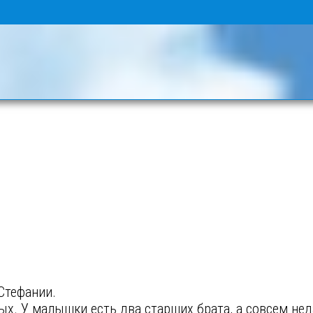
Стефании.
. У малышки есть два старших брата, а совсем неда