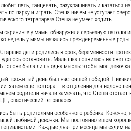
юбит петь, танцевать, разукрашивать и кататься на
ать по парку и играть. Стеша ничем не уступает свер
тического тетрапареза Стеша не умеет ходить.
м скрининге у мамы обнаружили серьёзную патологию
лько недель у мамы начались преждевременные роды.
 Старшие дети родились в срок, беременности протека
е удалось остановить. Малышка появилась на свет со
В голове была лишь одна мысль: чтобы моя девочка
ый прожитый день был настоящей победой. Никаких 
ии, затем ещё полтора — в отделении для недоношен
менем родители начали замечать, что Стеша отстаёт
ДЦП, спастический тетрапарез.
ись быть родителями особенного ребёнка. Конечно, н
 нашей любимой девочки. Мы постоянно ищем хорош
пециалистами. Каждые два-три месяца мы ездим на 