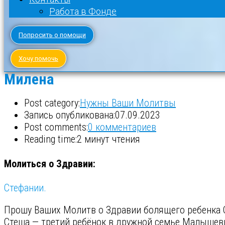
Работа в Фонде
Попросить о помощи
Хочу помочь
Милена
Post category:
Нужны Ваши Молитвы
Запись опубликована:
07.09.2023
Post comments:
0 комментариев
Reading time:
2 минут чтения
Молиться о Здравии:
Стефании.
Прошу Ваших Молитв о Здравии болящего ребенка 
Стеша — третий ребёнок в дружной семье Малышевых