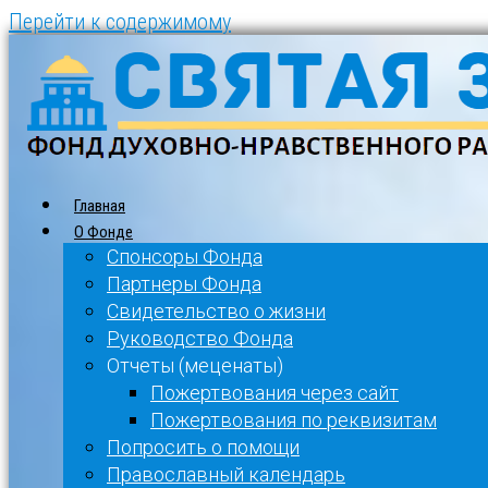
Перейти к содержимому
Главная
О Фонде
Спонсоры Фонда
Партнеры Фонда
Свидетельство о жизни
Руководство Фонда
Отчеты (меценаты)
Пожертвования через сайт
Пожертвования по реквизитам
Попросить о помощи
Православный календарь