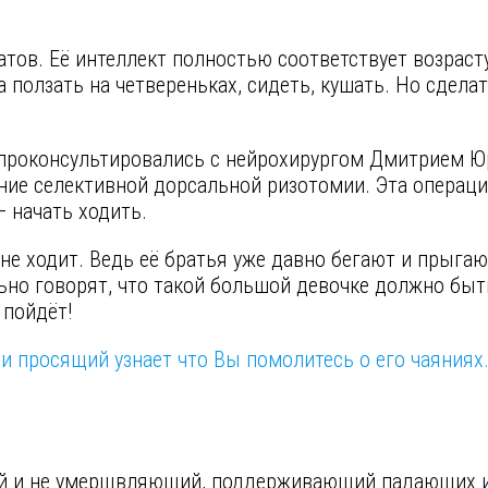
тов. Её интеллект полностью соответствует возрасту
ма ползать на четвереньках, сидеть, кушать. Но сде
проконсультировались с нейрохирургом Дмитрием Юр
ение селективной дорсальной ризотомии. Эта операци
 начать ходить.
не ходит. Ведь её братья уже давно бегают и прыгают,
ьно говорят, что такой большой девочке должно быть
 пойдёт!
и просящий узнает что Вы помолитесь о его чаяниях
ий и не умерщвляющий, поддерживающий падающих 