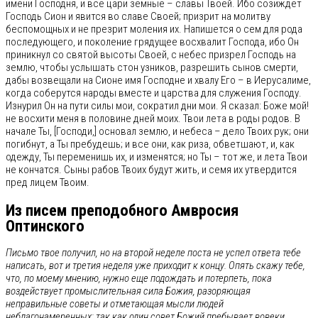
имени Господня, и все цари земные – славы Твоей. Ибо созиждет
Господь Сион и явится во славе Своей; призрит на молитву
беспомощных и не презрит моления их. Напишется о сем для рода
последующего, и поколение грядущее восхвалит Господа, ибо Он
приникнул со святой высоты Своей, с небес призрел Господь на
землю, чтобы услышать стон узников, разрешить сынов смерти,
дабы возвещали на Сионе имя Господне и хвалу Его – в Иерусалиме,
когда соберутся народы вместе и царства для служения Господу.
Изнурил Он на пути силы мои, сократил дни мои. Я сказал: Боже мой!
не восхити меня в половине дней моих. Твои лета в роды родов. В
начале Ты, [Господи,] основал землю, и небеса – дело Твоих рук; они
погибнут, а Ты пребудешь; и все они, как риза, обветшают, и, как
одежду, Ты переменишь их, и изменятся; но Ты – тот же, и лета Твои
не кончатся. Сыны рабов Твоих будут жить, и семя их утвердится
пред лицем Твоим.
Из писем преподобного Амвросия
Оптинского
Письмо твое получил, но на второй неделе поста не успел ответа тебе
написать, вот и третия неделя уже приходит к концу. Опять скажу тебе,
что, по моему мнению, нужно еще подождать и потерпеть, пока
воздействует промыслительная сила Божия, разоряющая
неправильные советы и отметающая мысли людей
неблагонамеренных; так как один совет Божий пребывает вовеки.