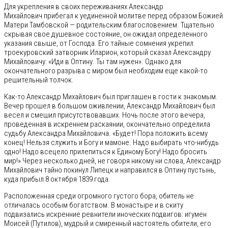
Для укрепления в своих переживаниях Александр
Михайлович прибегал к уединенной молитве перед образом Божией
Матери Тамбовской — родительским благословением. Тщательно
скрывая свое душевное состояние, он ожидал определенного
указания свыше, от Господа. Его тайные сомнения укрепил
троекуровский затворник Иларион, который сказал Александру
Михайловичу: «Иди в Оптину. Ты там нужен». Однако для
окончательного разрыва с миром был необходим еще какой-то
решительный толчок.
Как-то Александр Михайлович был приглашен в гости к знакомым.
Вечер прошел в большом оживлении, Александр Михайлович был
весел и смешил присутствовавших. Ночь после этого вечера,
проведенная в искреннем раскаянии, окончательно определила
судьбу Александра Михайловича. «Будет! Пора положить всему
конец! Нельзя служить и Богу и мамоне. Надо выбирать что-нибудь
одно! Надо всецело прилепиться к Единому Богу! Надо бросить
мир!» Через несколько дней, не говоря никому ни слова, Александр
Михайлович тайно покинул Липецк и направился в Оптину пустынь,
куда прибыл 8 октября 1839 года.
Расположенная среди огромного густого бора, обитель не
отличалась особым богатством. В монастыре и в скиту
подвизались искренние ревнители иноческих подвигов: игумен
Моисей (Путилов), мудрый и смиренный настоятель обители, его