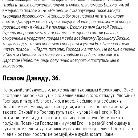
Чтобы в твоем положении получить милость и помощь Божию, читай
ежедневно псалом 36‑й: «Не ревнуй лукавнующим, ниже завиди
творящим беззаконие» . И хорошо бы этот псалом читать по слову
святого Давида — вечер, утро и полудне. И еще два псалма — «Господь
просвещение» и «Живый в помощи». Ежели во имя Святой Троицы
будешь исправно читать эти псалмы ежедневно по три раза со
смирением и усердием, предавая себя всеблагому Промыслу Божию,
тогда изведет, точию повинися Господеви и умоли Его. Полезно также
читать псалом — «Терпя, потерпех Господа и внят ми». Не вотще сказано
в Святом Писании, что многими скорбями подобает нам внити в
Царствие Небесное, ради получения которого и поступили мы в
монастырь.
Псалом Давиду, 36.
Не ревну́й лука́внующым, ниже́ зави́ди творя́щым беззако́ние. Зане́
яко трава́ ско́ро и́зсшут, и яко зе́лие зла́ка скоро отпаду́т. Упова́й на
Господа, и твори́ благосты́ню, и насели́ зе́млю, и упасе́шися в
бога́тстве ея́. Наслади́ся Го́сподеви, и даст ти проше́ния се́рдца
твоего. Откры́й ко Господу путь твой, и упова́й на Него, и Той
сотвори́т: и изведе́т яко свет пра́вду твою и судьбу́ твою яко
полу́дне. Повини́ся Господеви и умоли́ Его. Не ревну́й спе́ющему в
пути своем человеку, творя́щему законопреступле́ние. Преста́ни от
гне́ва и оста́ви ярость: не ревну́й, е́же лука́вновати. Зане́