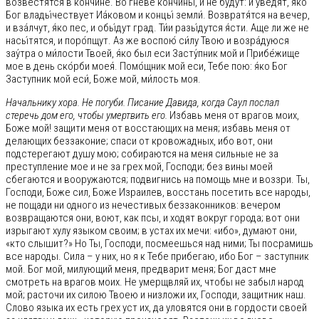
возвестя́тся в кончи́не. Во гневе кончи́ны, и не бу́дут: и уве́дят, я́ко
Бог влады́чествует Иа́ковом и концы́ земли́. Возвратя́тся на вечер,
и вза́лчут, я́ко пес, и обы́дут град. Ти́и разы́дутся я́сти. Аще ли же не
насы́тятся, и поро́пщут. Аз же воспою́ си́лу Твою и возра́дуюся
зау́тра о ми́лости Твоей, я́ко был еси Засту́пник мой и Прибе́жище
мое в день ско́рби моея́. Помо́щник мой еси, Тебе пою: я́ко Бог
Заступник мой еси́, Боже мой, ми́лость моя.
Начальнику хора. Не погуби. Писание Давида, когда Саул послал
стеречь дом его, чтобы умертвить его.
Избавь меня от врагов моих,
Боже мой! защити меня от восстающих на меня; избавь меня от
делающих беззаконие; спаси от кровожадных, ибо вот, они
подстерегают душу мою; собираются на меня сильные не за
преступление мое и не за грех мой, Господи; без вины моей
сбегаются и вооружаются; подвигнись на помощь мне и воззри. Ты,
Господи, Боже сил, Боже Израилев, восстань посетить все народы,
не пощади ни одного из нечестивых беззаконников: вечером
возвращаются они, воют, как псы, и ходят вокруг города; вот они
изрыгают хулу языком своим; в устах их мечи: «ибо», думают они,
«кто слышит?» Но Ты, Господи, посмеешься над ними; Ты посрамишь
все народы. Сила – у них, но я к Тебе прибегаю, ибо Бог – заступник
мой. Бог мой, милующий меня, предварит меня; Бог даст мне
смотреть на врагов моих. Не умерщвляй их, чтобы не забыл народ
мой; расточи их силою Твоею и низложи их, Господи, защитник наш.
Слово языка их есть грех уст их, да уловятся они в гордости своей