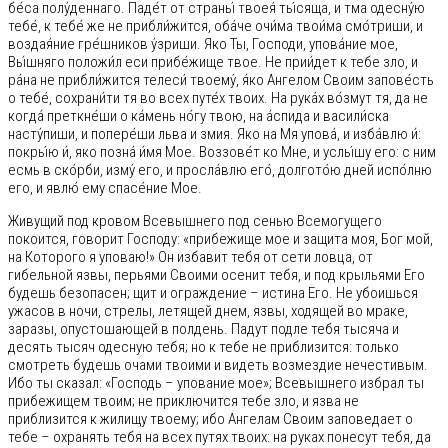
бе́са полу́деннаго. Паде́т от страны́ твоея́ ты́сяща, и тма одесну́ю
тебе́, к тебе́ же не прибли́жится, оба́че очи́ма твои́ма смо́триши, и
воздая́ние гре́шников у́зриши. Яко Ты, Господи, упова́ние мое,
Вы́шняго положи́л еси прибе́жище твое. Не прии́дет к тебе зло, и
ра́на не прибли́жится телеси́ твоему́, я́ко Ангелом Своим запове́сть
о тебе́, сохрани́ти тя во всех путе́х твоих. На рука́х во́змут тя, да не
когда́ преткне́ши о ка́мень но́гу твою, на а́спида и васили́ска
насту́пиши, и попере́ши льва и змия. Яко на Мя упова́, и изба́влю и́:
покры́ю и́, яко позна́ и́мя Мое. Воззове́т ко Мне, и услы́шу его: с ним
есмь в ско́рби, изму́ его, и просла́влю его́, долгото́ю дней испо́лню
его, и явлю́ ему спасе́ние Мое.
Живущий под кровом Всевышнего под сенью Всемогущего
покоится, говорит Господу: «прибежище мое и защита моя, Бог мой,
на Которого я уповаю!» Он избавит тебя от сети ловца, от
гибельной язвы, перьями Своими осенит тебя, и под крыльями Его
будешь безопасен; щит и ограждение – истина Его. Не убоишься
ужасов в ночи, стрелы, летящей днем, язвы, ходящей во мраке,
заразы, опустошающей в полдень. Падут подле тебя тысяча и
десять тысяч одесную тебя; но к тебе не приблизится: только
смотреть будешь очами твоими и видеть возмездие нечестивым.
Ибо ты сказал: «Господь – упование мое»; Всевышнего избрал ты
прибежищем твоим; не приключится тебе зло, и язва не
приблизится к жилищу твоему; ибо Ангелам Своим заповедает о
тебе – охранять тебя на всех путях твоих: на руках понесут тебя, да