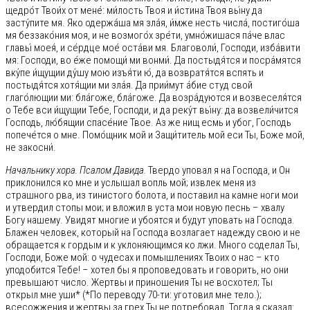
щедро́т Твои́х от мене́: ми́лость Твоя и и́стина Твоя вы́ну да
засту́пите мя. Яко одержа́ша мя зла́я, и́мже несть числа́, постиго́ша
мя беззако́ния моя, и не возмого́х зре́ти, умно́жишася па́че влас
главы́ моея́, и се́рдце мое́ оста́ви мя. Благоволи́, Господи, изба́вити
мя: Господи, во е́же помощи́ ми вонми́. Да постыдя́тся и посра́мятся
вку́пе и́щущии ду́шу мою изъя́ти ю́, да возвратя́тся вспять и
постыдя́тся хотя́щии ми зла́я. Да прии́мут а́бие студ свой
глаго́лющии ми: бла́гоже, бла́гоже. Да возра́дуются и возвеселя́тся
о Тебе вси и́щущии Тебе, Господи, и да реку́т вы́ну: да возвели́чится
Господь, лю́бящии спасе́ние Твое. Аз же нищ есмь и убог, Господь
попече́тся о мне. Помо́щник мой и Защи́титель мой еси Ты, Боже мой,
не закосни́.
Начальнику хора. Псалом Давида.
Твердо уповал я на Господа, и Он
приклонился ко мне и услышал вопль мой; извлек меня из
страшного рва, из тинистого болота, и поставил на камне ноги мои
и утвердил стопы мои; и вложил в уста мои новую песнь – хвалу
Богу нашему. Увидят многие и убоятся и будут уповать на Господа.
Блажен человек, который на Господа возлагает надежду свою и не
обращается к гордым и к уклоняющимся ко лжи. Много соделал Ты,
Господи, Боже мой: о чудесах и помышлениях Твоих о нас – кто
уподобится Тебе! – хотел бы я проповедовать и говорить, но они
превышают число. Жертвы и приношения Ты не восхотел; Ты
открыл мне уши* (*По переводу 70-ти: уготовил мне тело.);
всесожжения и жертвы за грех Ты не потребовал. Тогда я сказал: