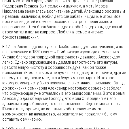
память которого праздновалась в тот день. Его отец Михаил
Федорович Гренков был сельским дьячком, а мать Марфа
Николаевна занималась воспитанием детей. Александр рос живым
и резвым мальчиком, любил детские забавы и шумные игры. Все
воспитание детей в семье проходило в строго религиозном
направлении. Отец брал Александра с собой в церковь, где юный
отрок читал и пел на клиросе. Любили в семье и чтение
божественных книг.
В 12 лет Александр поступил в Тамбовское духовное училище, а по
его окончании в 1830 году — в Тамбовскую духовную семинарию.
Учение благодаря природной одаренности давалось Александру
легко. Однако окружающие выделяли целостность его натуры,
нравственную чистоту и собранность духа. Как он позже
вспоминал: «В монастырь я не думал никогда идти… впрочем, другие
почему-то предрекли мне, что я буду в монастыре». И вскоре
юному семинаристу было показано его истинное призвание. За год
до окончания семинарии Александр настолько серьезно заболел,
что окружающие уже отчаялись в его выздоровлении. В это время
Александр дал обещание Господу, что если Он воздвигнет его
здравым с одра болезни, то он непременно пойдет в монастырь.
Юноша выздоровел, но исполнить обет сразу не имел
возможности: ни начальство, ни родители не позволили бы ему
оставить семинарию.
В 1836 году Александр окончил семинарский курс. Он решил