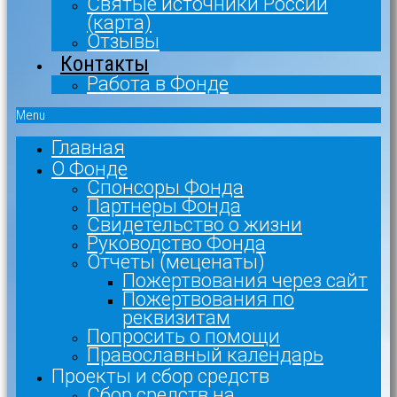
Святые источники России
(карта)
Отзывы
Контакты
Работа в Фонде
Menu
Главная
О Фонде
Спонсоры Фонда
Партнеры Фонда
Свидетельство о жизни
Руководство Фонда
Отчеты (меценаты)
Пожертвования через сайт
Пожертвования по
реквизитам
Попросить о помощи
Православный календарь
Проекты и сбор средств
Сбор средств на