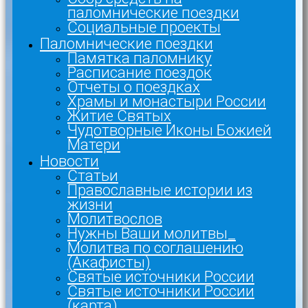
паломнические поездки
Социальные проекты
Паломнические поездки
Памятка паломнику
Расписание поездок
Отчеты о поездках
Храмы и монастыри России
Житие Святых
Чудотворные Иконы Божией
Матери
Новости
Статьи
Православные истории из
жизни
Молитвослов
Нужны Ваши молитвы_
Молитва по соглашению
(Акафисты)
Святые источники России
Святые источники России
(карта)