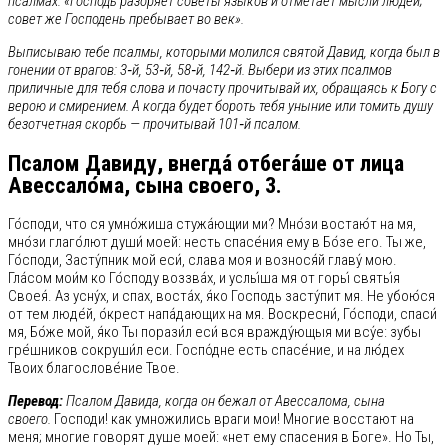
псалмах: «Господь разоряет советы языков и отметает мысли людей;
совет же Господень пребывает во век».
Выписываю тебе псалмы, которыми молился святой Давид, когда был в
гонении от врагов: 3‑й, 53‑й, 58‑й, 142‑й. Выбери из этих псалмов
приличные для тебя слова и почасту прочитывай их, обращаясь к Богу с
верою и смирением. А когда будет бороть тебя уныние или томить душу
безотчетная скорбь — прочитывай 101‑й псалом.
Псалом Давиду, внегда́ отбега́ше от лица
Авессало́ма, сына своего, 3.
Го́споди, что ся умно́жиша стужа́ющии ми? Мно́зи востаю́т на мя,
мно́зи глаго́лют души́ моей: несть спасе́ния ему в Бо́зе его. Ты же,
Го́споди, Засту́пник мой еси́, слава моя и вознося́й главу́ мою.
Гла́сом мои́м ко Го́споду воззва́х, и услы́ша мя от горы́ святы́я
Своея́. Аз усну́х, и спах, воста́х, я́ко Господь засту́пит мя. Не убою́ся
от тем люде́й, о́крест напа́дающих на мя. Воскресни́, Го́споди, спаси́
мя, Бо́же мой, я́ко Ты порази́л еси́ вся вражду́ющыя ми всу́е: зубы
гре́шников сокруши́л еси. Госпо́дне есть спасе́ние, и на лю́дех
Твоих благослове́ние Твое.
Перевод:
Псалом Давида, когда он бежал от Авессалома, сына
своего.
Господи! как умножились враги мои! Многие восстают на
меня; многие говорят душе моей: «нет ему спасения в Боге». Но Ты,