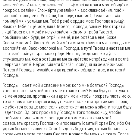
вознесе́ мя. И ныне, се вознесе́ главу́ мою́ на враги́ моя: обыдо́х и
пожро́х в селе́нии Его же́ртву хвале́ния и воскликнове́ния, пою́ и
воспою́ Господеви. Услы́ши, Господи, глас мой, и́мже воззва́х:
поми́луй мя и услы́ши мя. Тебе́ рече́ сердце мое: Господа взыщу́.
Взыска́ Тебе́ лице́ мое, лица́ Твоего, Господи, взыщу́. Не отврати́
лица́ Твоего от мене́ и не уклони́ся гне́вом от раба́ Твоего́:
помо́щник мой бу́ди, не отри́ни мене́, и не оста́ви мене́, Боже
Спаси́телю мой. Яко оте́ц мой и ма́ти моя оста́виста мя, Господь же
восприя́т мя. Законоположи́ ми, Господи, в пути́ Твоем и наста́ви мя
на стезю́ пра́вую враг моих ра́ди. Не преда́ждь мене́ в ду́шы
стужа́ющих ми, я́ко воста́ша на мя свиде́теле непра́веднии и солга́
непра́вда себе́. Ве́рую ви́дети блага́я Госпо́дня на земли́ живых.
Потерпи́ Господа, мужа́йся и да крепи́тся се́рдце твое, и потерпи́
Господа.
Господь – свет мой и спасение мое: кого мне бояться? Господь
крепость жизни моей: кого мне страшиться? Если будут наступать
на меня злодеи, противники и враги мои, чтобы пожрать плоть мою,
то они сами преткнутся и падут. Если ополчится против меня полк,
не убоится сердце мое; если восстанет на меня война, и тогда буду
надеяться. Одного просил я у Господа, того только ищу, чтобы
пребывать мне в доме Господнем во все дни жизни моей,
созерцать красоту Господню и посещать [святый] храм Его, ибо Он
укрыл бы меня в скинии Своей в день бедствия, скрыл бы меня в
потаенном месте селения Своего, вознес бы меня на скалу. Тогда