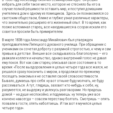
избрать для себя такое место, которое не стесняло бы его в
случае полной решимости оставить мир, и поступил домашним
учителем в дом к одному из помещиков. Здесь он познакомился со
светским обществом, ближе и глубже узнал различные характеры,
что значительно расширило его жизненный опыт. В то время, как
позже вспоминал старец, все находившиеся в ссорах искали его
совета и просили быть примирителем.
В марте 1838 года Александр Михайлович был утвержден
преподавателем Липецкого духовного училища. При обращении с
учениками он сочетал доброту с разумной строгостью, к чему и сам
привык в детстве. Внешне все складывалось благополучно — его
уважали коллеги и начальство, однако внутренний голос не давал
ему покоя. Вот как сам старец описывал свое состояние в то
время: «После выздоровления я целых четыре года все жался, не
решался сразу покончить с миром, а продолжал по-прежнему
посещать знакомых и не оставлял своей словоохотливости.
Бывало, думаешь про себя: ну вот отныне буду молчать, не буду
рассеиваться. А тут, глядишь, зазовет кто-нибудь к себе, ну,
разумеется, не выдержу и увлекусь разговорами. Но придешь
домой — на душе неспокойно; и подумаешь: ну теперь уже все
кончено навсегда — совсем перестану болтать. Смотришь — опять
позвали в гости, опять наболтаешь. И так вот я мучился целых
четыре года».