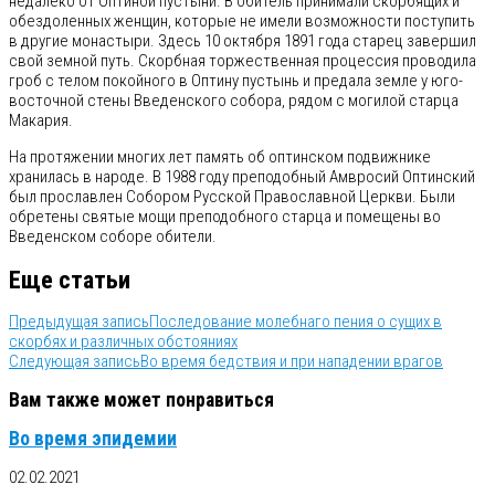
недалеко от Оптиной пустыни. В обитель принимали скорбящих и
обездоленных женщин, которые не имели возможности поступить
в другие монастыри. Здесь 10 октября 1891 года старец завершил
свой земной путь. Скорбная торжественная процессия проводила
гроб с телом покойного в Оптину пустынь и предала земле у юго-
восточной стены Введенского собора, рядом с могилой старца
Макария.
На протяжении многих лет память об оптинском подвижнике
хранилась в народе. В 1988 году преподобный Амвросий Оптинский
был прославлен Собором Русской Православной Церкви. Были
обретены святые мощи преподобного старца и помещены во
Введенском соборе обители.
Еще статьи
Предыдущая запись
Последование молебнаго пения о сущих в
скорбях и различных обстояниях
Следующая запись
Во время бедствия и при нападении врагов
Вам также может понравиться
Во время эпидемии
02.02.2021