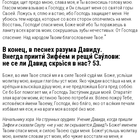
Господи, щит предо мною, слава моя, и Ты возносишь голову мою.
Гласом моим взываю к Господу, и Он слышит меня со святой горы
Своей. Ложусь я, сплю и встаю, ибо Господь защищает меня. Не
убоюсь тем народа, которые со всех сторон ополчились на меня.
Восстань, Господи! спаси меня, Боже мой! ибо Ты поражаешь в
ланиту всех врагов моих; сокрушаешь зубы нечестивых. От Господа
*
спасение. Над народом Твоим благословение Твое.
В конец, в песнех разума Давиду.
Внегда приити́ Зифе́ем и рещи́ Сау́лови:
не се ли Давид скры́ся в нас? 53.
Боже, во имя Твое спаси́ мя и в силе Твоей суди́ ми. Боже, услы́ши
молитву мою, внуши глаго́лы уст моих. Яко чу́ждии воста́ша на мя, и
кре́пцыи взыска́ша ду́шу мою, и не предложи́ша Бога пред собо́ю.
Се бо Бог помогает ми, и Господь Засту́пник души моей. Отврати́т
злая врагом моим, и́стиною Твоею потреби́ их. Во́лею пожру́ Тебе,
испове́мся и́мени Твоему, Господи, я́ко бла́го, яко от вся́кия печали
изба́вил мя еси, и на враги моя воззре́ о́ко мое.
Начальнику хора. На струнных орудиях. Учение Давида, когда пришли
Зифеи и сказали Саулу: «не у нас ли скрывается Давид?»
Боже! именем
Твоим спаси меня, и силою Твоею суди меня. Боже! услышь молитву
мою, внемли словам уст моих, ибо чужие восстали на меня, и