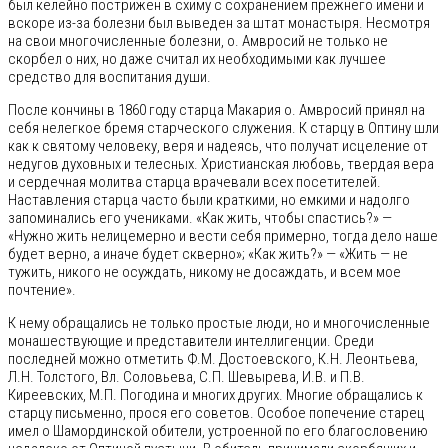
был келейно пострижен в схиму с сохранением прежнего имени и
вскоре из-за болезни был выведен за штат монастыря. Несмотря
на свои многочисленные болезни, о. Амвросий не только не
скорбел о них, но даже считал их необходимыми как лучшее
средство для воспитания души.
После кончины в 1860 году старца Макария о. Амвросий принял на
себя нелегкое бремя старческого служения. К старцу в Оптину шли
как к святому человеку, веря и надеясь, что получат исцеление от
недугов духовных и телесных. Христианская любовь, твердая вера
и сердечная молитва старца врачевали всех посетителей.
Наставления старца часто были краткими, но емкими и надолго
запоминались его учениками. «Как жить, чтобы спастись?» —
«Нужно жить нелицемерно и вести себя примерно, тогда дело наше
будет верно, а иначе будет скверно»; «Как жить?» — «Жить — не
тужить, никого не осуждать, никому не досаждать, и всем мое
почтение».
К нему обращались не только простые люди, но и многочисленные
монашествующие и представители интеллигенции. Среди
последней можно отметить Ф.М. Достоевского, К.Н. Леонтьева,
Л.Н. Толстого, Вл. Соловьева, С.П. Шевырева, И.В. и П.В.
Киреевских, М.П. Погодина и многих других. Многие обращались к
старцу письменно, прося его советов. Особое попечение старец
имел о Шамординской обители, устроенной по его благословению