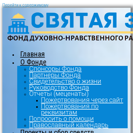
Перейти к содержимому
Главная
О Фонде
Спонсоры Фонда
Партнеры Фонда
Свидетельство о жизни
Руководство Фонда
Отчеты (меценаты)
Пожертвования через сайт
Пожертвования по
реквизитам
Попросить о помощи
Православный календарь
Проекты и сбор средств