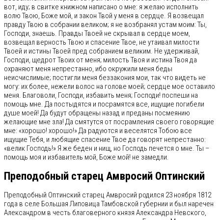
вот, иду; в свитке книжном написано о мне: я желаю исполнить
волю Твою, Боже мой, и закон Твой у меня в сердце. Я возвещал
правду Твою в собрании великом; я не возбранял устам моим: Ты,
Господи, знаешь. Правды Твоей не скрывал в сердце моем,
возвещал верность Твою и спасение Твое, не утаивал милости
Твоей и истины Твоей пред собранием великим. Не удерживай,
Господи, щедрот Твоих от меня; милость Твоя и истина Твоя да
охраняют меня непрестанно, ибо окружили меня беды
неисчислимые; постигли меня беззакония мои, так что видеть не
могу: их более, нежели волос на голове моей; сердце мое оставило
меня. Благоволи, Господи, избавить меня; Господи! поспеши на
помощь мне. Да постыдятся и посрамятся все, ищущие погибели
душе моей! Да будут обращены назад и преданы посмеянию
желающие мне зла! Да смятутся от посрамления своего говорящие
мне: «хорошо! хорошо!» Да радуются и веселятся Тобою все
ищущие Тебя, и любящие спасение Твое да говорят непрестанно:
«велик Господь!» Я же беден и нищ, но Господь печется о мне. Ты –
помощь моя и избавитель мой, Боже мой! не замедли.
Преподобный старец Амвросий Оптинский
Преподобный Оптинский старец Амвросий родился 23 ноября 1812
года в селе Большая Липовица Тамбовской губернии и был наречен
Александром в честь благоверного князя Александра Невского,