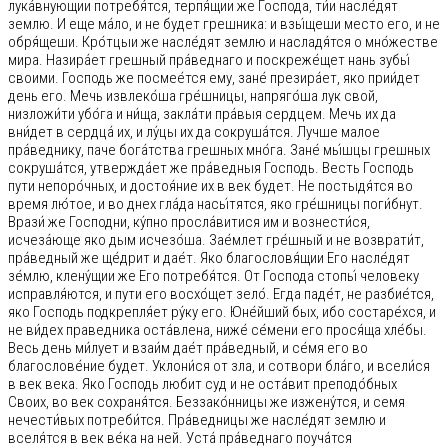
лука́внующии потребя́тся, терпя́щии же Господа, ти́и насле́дят
землю. И еще ма́ло, и не будет грешника: и взы́щеши место его, и не
обря́щеши. Кро́тцыи же насле́дят землю и насладя́тся о мно́жестве
мира. Назира́ет грешный пра́веднаго и поскреже́щет нань зубы́
своими. Господь же посмее́тся ему, зане́ презира́ет, яко прии́дет
день его. Мечь извлеко́ша гре́шницы, напряго́ша лук свой,
низложи́ти убо́га и ни́ща, закла́ти пра́выя сердцем. Мечь их да
вни́дет в сердца́ их, и лу́цы их да сокруша́тся. Лучше малое
пра́веднику, паче бога́тства грешных мно́га. Зане́ мы́шцы грешных
сокруша́тся, утвержда́ет же пра́ведныя Господь. Весть Господь
пути непоро́чных, и достоя́ние их в век будет. Не постыдя́тся во
время лю́тое, и во днех гла́да насы́тятся, яко гре́шницы поги́бнут.
Врази́ же Господни, ку́пно просла́витися им и вознести́ся,
исчеза́юще яко дым исчезо́ша. Зае́млет гре́шный и не возврати́т,
пра́ведный же ще́дрит и дае́т. Яко благословя́щии Его насле́дят
зе́млю, клену́щии же Его потребя́тся. От Господа стопы́ человеку
исправля́ются, и пути его восхо́щет зело́. Егда паде́т, не разбие́тся,
яко Господь подкрепля́ет ру́ку его. Юне́йший бых, ибо состаре́хся, и
не ви́дех праведника оста́влена, ниже́ се́мени его прося́ща хле́бы.
Весь день ми́лует и взаи́м дае́т пра́ведный, и се́мя его во
благослове́ние будет. Уклони́ся от зла, и сотвори бла́го, и всели́ся
в век века. Яко Господь любит суд и не оста́вит преподо́бных
Своих, во век сохраня́тся. Беззако́нницы же изжену́тся, и семя
нечести́вых потреби́тся. Пра́ведницы же насле́дят землю и
вселя́тся в век ве́ка на ней. Уста́ пра́веднаго поуча́тся