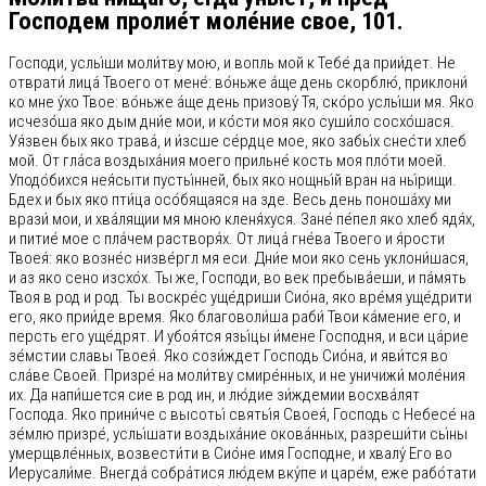
Господем пролие́т моле́ние свое, 101.
Господи, услы́ши моли́тву мою, и вопль мой к Тебе́ да прии́дет. Не
отврати́ лица́ Твоего от мене́: во́ньже а́ще день скорблю́, приклони́
ко мне у́хо Твое: во́ньже а́ще день призову́ Тя, ско́ро услы́ши мя. Яко
исчезо́ша яко дым дни́е мои, и ко́сти моя яко суши́ло сосхо́шася.
Уя́звен бых яко трава́, и и́зсше се́рдце мое, яко забы́х снес́ти хлеб
мой. От гла́са воздыха́ния моего прильне́ кость моя пло́ти моей.
Уподо́бихся нея́сыти пусты́нней, бых яко нощны́й вран на ны́рищи.
Бдех и бых яко пти́ца осо́бящаяся на зде. Весь день поноша́ху ми
врази́ мои, и хва́лящии мя мною кленя́хуся. Зане́ пе́пел яко хлеб ядя́х,
и питие́ мое с пла́чем растворя́х. От лица́ гне́ва Твоего и я́рости
Твоея́: яко возне́с низве́ргл мя еси. Дни́е мои яко сень уклони́шася,
и аз яко сено изсхо́х. Ты же, Господи, во век пребыва́еши, и па́мять
Твоя в род и род. Ты воскре́с уще́дриши Сио́на, яко вре́мя уще́дрити
его, яко прии́де время. Яко благоволи́ша раби́ Твои ка́мение его, и
персть его уще́дрят. И убоя́тся язы́цы и́мене Господня, и вси ца́рие
зе́мстии славы Твоея́. Яко сози́ждет Господь Сио́на, и яви́тся во
сла́ве Своей. Призре́ на моли́тву смире́нных, и не уничижи́ моле́ния
их. Да напи́шется сие в род ин, и лю́дие зи́ждемии восхва́лят
Господа. Яко прини́че с высоты́ святы́я Своея́, Господь с Небесе́ на
зе́млю призре́, услы́шати воздыха́ние окова́нных, разреши́ти сы́ны
умерщвле́нных, возвести́ти в Сио́не имя Господне, и хвалу́ Его во
Иерусали́ме. Внегда́ собра́тися лю́дем вку́пе и царе́м, еже рабо́тати