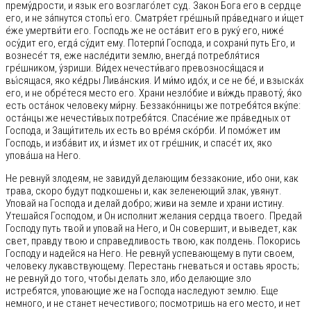
прему́дрости, и язык его возглаго́лет суд. Закон Бога его в сердце
его, и не за́пнутся стопы́ его. Сматря́ет гре́шный пра́веднаго и и́щет
е́же умертви́ти его. Господь же не оста́вит его в руку́ его, ниже́
осу́дит его, егда́ су́дит ему. Потерпи́ Господа, и сохрани́ путь Его, и
вознесе́т тя, еже насле́дити землю, внегда́ потребля́тися
гре́шником, у́зриши. Ви́дех нечести́ваго превознося́щася и
вы́сящася, яко ке́дры Лива́нския. И ми́мо идо́х, и се не бе́, и взыска́х
его, и не обре́теся место его. Храни незло́бие и ви́ждь правоту́, я́ко
есть оста́нок человеку ми́рну. Беззако́нницы же потребя́тся вку́пе:
оста́нцы же нечести́вых потребя́тся. Спасе́ние же пра́ведных от
Господа, и Защи́титель их есть во вре́мя ско́рби. И помо́жет им
Господь, и изба́вит их, и и́змет их от гре́шник, и спасе́т их, яко
упова́ша на Него.
Не ревнуй злодеям, не завидуй делающим беззаконие, ибо они, как
трава, скоро будут подкошены и, как зеленеющий злак, увянут.
Уповай на Господа и делай добро; живи на земле и храни истину.
Утешайся Господом, и Он исполнит желания сердца твоего. Предай
Господу путь твой и уповай на Него, и Он совершит, и выведет, как
свет, правду твою и справедливость твою, как полдень. Покорись
Господу и надейся на Него. Не ревнуй успевающему в пути своем,
человеку лукавствующему. Перестань гневаться и оставь ярость;
не ревнуй до того, чтобы делать зло, ибо делающие зло
истребятся, уповающие же на Господа наследуют землю. Еще
немного, и не станет нечестивого; посмотришь на его место, и нет