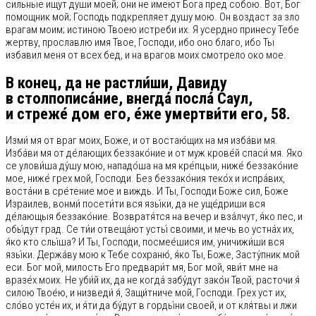
сильные ищут души моей; они не имеют Бога пред собою. Вот, Бог
помощник мой; Господь подкрепляет душу мою. Он воздаст за зло
врагам моим; истиною Твоею истреби их. Я усердно принесу Тебе
жертву, прославлю имя Твое, Господи, ибо оно благо, ибо Ты
избавил меня от всех бед, и на врагов моих смотрело око мое.
В конец, да не растли́ши, Давиду
в столпописа́ние, внегда́ посла́ Саул,
и стреже́ дом его, е́же умертви́ти его, 58.
Изми́ мя от враг моих, Боже, и от востаю́щих на мя изба́ви мя.
Изба́ви мя от де́лающих беззако́ние и от муж крове́й спаси́ мя. Яко
се улови́ша ду́шу мою, нападо́ша на мя кре́пцыи, ниже́ беззако́ние
мое, ниже́ грех мой, Господи. Без беззако́ния теко́х и испра́вих,
воста́ни в сре́тение мое и виждь. И Ты, Господи Боже сил, Боже
Израилев, вонми́ посети́ти вся язы́ки, да не уще́дриши вся
де́лающыя беззако́ние. Возвратя́тся на вечер и вза́лчут, я́ко пес, и
обы́дут град. Се ти́и отвеща́ют усты́ своими, и мечь во устна́х их,
я́ко кто слы́ша? И Ты, Господи, посмее́шися им, уничижи́ши вся
язы́ки. Держа́ву мою к Тебе сохраню́, я́ко Ты, Боже, Засту́пник мой
еси. Бог мой, милость Его предвари́т мя, Бог мой, яви́т мне на
вразе́х моих. Не уби́й их, да не когда́ забу́дут зако́н Твой, расточи я́
силою Твое́ю, и низведи́ я́, Защи́тниче мой, Господи. Грех уст их,
сло́во усте́н их, и я́ти да бу́дут в горды́ни своей, и от кля́твы и лжи