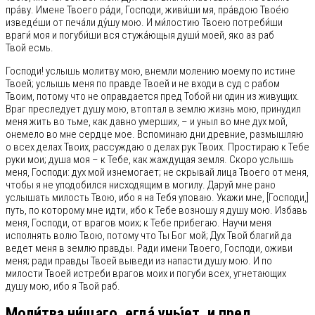
пра́ву. Имене Твоего ра́ди, Господи, живи́ши мя, пра́вдою Твое́ю
изведе́ши от печа́ли ду́шу мою. И ми́лостию Твоею потреби́ши
враги́ моя и погуби́ши вся стужа́ющыя души́ моей, яко аз раб
Твой есмь.
Господи! услышь молитву мою, внемли молению моему по истине
Твоей; услышь меня по правде Твоей и не входи в суд с рабом
Твоим, потому что не оправдается пред Тобой ни один из живущих.
Враг преследует душу мою, втоптал в землю жизнь мою, принудил
меня жить во тьме, как давно умерших, – и уныл во мне дух мой,
онемело во мне сердце мое. Вспоминаю дни древние, размышляю
о всех делах Твоих, рассуждаю о делах рук Твоих. Простираю к Тебе
руки мои; душа моя – к Тебе, как жаждущая земля. Скоро услышь
меня, Господи: дух мой изнемогает; не скрывай лица Твоего от меня,
чтобы я не уподобился нисходящим в могилу. Даруй мне рано
услышать милость Твою, ибо я на Тебя уповаю. Укажи мне, [Господи,]
путь, по которому мне идти, ибо к Тебе возношу я душу мою. Избавь
меня, Господи, от врагов моих; к Тебе прибегаю. Научи меня
исполнять волю Твою, потому что Ты Бог мой; Дух Твой благий да
ведет меня в землю правды. Ради имени Твоего, Господи, оживи
меня; ради правды Твоей выведи из напасти душу мою. И по
милости Твоей истреби врагов моих и погуби всех, угнетающих
душу мою, ибо я Твой раб.
Моли́тва ни́щаго, егда́ уны́ет, и пред