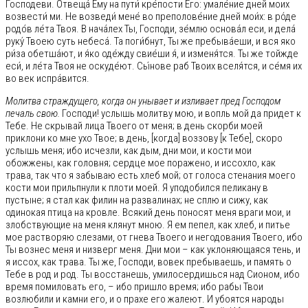
Господеви. Отвеща́ Ему на пути́ кре́пости Его: умале́ние дней моих
возвести́ ми. Не возведи́ мене́ во преполове́ние дней мои́х: в ро́де
родо́в ле́та Твоя. В нача́лех Ты, Господи, зе́млю основа́л еси, и дела́
руку́ Твоею суть небеса́. Та поги́бнут, Ты же пребыва́еши, и вся яко
ри́за обетша́ют, и я́ко оде́жду свие́ши я́, и изменя́тся. Ты же тойжде
еси́, и ле́та Твоя не оскуде́ют. Сы́нове раб Твоих вселя́тся, и се́мя их
во век испра́вится.
Молитва страждущего, когда он унывает и изливает пред Господом
печаль свою.
Господи! услышь молитву мою, и вопль мой да придет к
Тебе. Не скрывай лица Твоего от меня; в день скорби моей
приклони ко мне ухо Твое; в день, [когда] воззову [к Тебе], скоро
услышь меня; ибо исчезли, как дым, дни мои, и кости мои
обожжены, как головня; сердце мое поражено, и иссохло, как
трава, так что я забываю есть хлеб мой; от голоса стенания моего
кости мои прильпнули к плоти моей. Я уподобился пеликану в
пустыне; я стал как филин на развалинах; не сплю и сижу, как
одинокая птица на кровле. Всякий день поносят меня враги мои, и
злобствующие на меня клянут мною. Я ем пепел, как хлеб, и питье
мое растворяю слезами, от гнева Твоего и негодования Твоего, ибо
Ты вознес меня и низверг меня. Дни мои – как уклоняющаяся тень, и
я иссох, как трава. Ты же, Господи, вовек пребываешь, и память о
Тебе в род и род. Ты восстанешь, умилосердишься над Сионом, ибо
время помиловать его, – ибо пришло время; ибо рабы Твои
возлюбили и камни его, и о прахе его жалеют. И убоятся народы