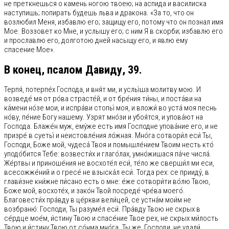
не преткнешься о камень ногою твоею; на аспида и василиска
наступишь; попирать будешь льва и дракона. «За то, что он
возлюбил Меня, избавлю его; защищу его, потому что он познал имя
Мое. Воззовет ко Мне, и услышу его; с ним Я в скорби; избавлю его
и прославлю его, долготою дней насыщу его, и явлю ему
спасение Мое».
В конец, псалом Давиду, 39.
Терпя́, потерпе́х Господа, и вня́т ми, и услы́ша молитву мою. И
возведе́ мя от ро́ва страсте́й, и от бре́ния ти́ны, и поста́ви на
ка́мени но́зе мои, и испра́ви стопы́ моя, и вложи́ во уста́ моя песнь
но́ву, пе́ние Богу нашему. Узрят мно́зи и убоя́тся, и упова́ют на
Господа. Блаже́н муж, ему́же есть имя Господне упова́ние его, и не
призре́ в суеты́ и неистовле́ния ло́жная. Мно́га сотвори́л еси́ Ты,
Господи, Боже мой, чудеса́ Твоя и помышле́нием Твоим несть кто́
уподо́бится Тебе: возвести́х и глаго́лах, умно́жишася па́че числа́.
Же́ртвы и приноше́ния не восхоте́л еси́, те́ло же сверши́л ми еси,
всесожже́ний и о гресе́ не взыска́л еси́. Тогда рех: се прииду́, в
глави́зне кни́жне пи́сано есть о мне: е́же сотвори́ти во́лю Твою,
Боже мой, восхоте́х, и зако́н Твой посреде́ чре́ва моего́.
Благовести́х пра́вду в це́ркви вели́цей, се устна́м мои́м не
возбраню́: Господи, Ты разуме́л еси́. Пра́вду Твою не скрых в
се́рдце мое́м, и́стину Твою и спасе́ние Твое рех, не скрых ми́лость
Твою и и́стину Твою от со́нма мно́га. Ты же, Господи, не удали́