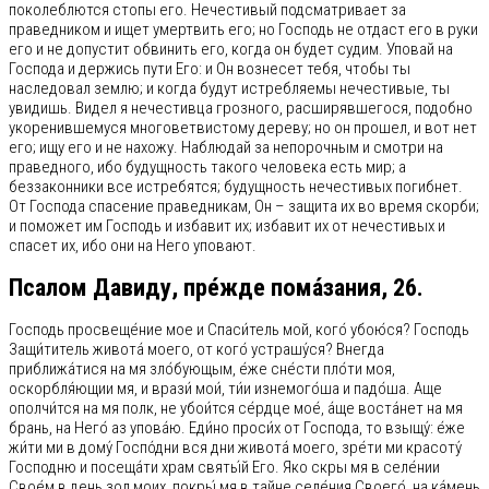
поколеблются стопы его. Нечестивый подсматривает за
праведником и ищет умертвить его; но Господь не отдаст его в руки
его и не допустит обвинить его, когда он будет судим. Уповай на
Господа и держись пути Его: и Он вознесет тебя, чтобы ты
наследовал землю; и когда будут истребляемы нечестивые, ты
увидишь. Видел я нечестивца грозного, расширявшегося, подобно
укоренившемуся многоветвистому дереву; но он прошел, и вот нет
его; ищу его и не нахожу. Наблюдай за непорочным и смотри на
праведного, ибо будущность такого человека есть мир; а
беззаконники все истребятся; будущность нечестивых погибнет.
От Господа спасение праведникам, Он – защита их во время скорби;
и поможет им Господь и избавит их; избавит их от нечестивых и
спасет их, ибо они на Него уповают.
Псалом Давиду, пре́жде пома́зания, 26.
Господь просвеще́ние мое и Спаси́тель мой, кого́ убою́ся? Господь
Защи́титель живота́ моего, от кого́ устрашу́ся? Внегда
приближа́тися на мя зло́бующым, е́же сне́сти пло́ти моя,
оскорбля́ющии мя, и врази́ мои́, ти́и изнемого́ша и падо́ша. Аще
ополчи́тся на мя полк, не убои́тся се́рдце мое́, а́ще воста́нет на мя
брань, на Него́ аз упова́ю. Еди́но проси́х от Господа, то взыщу́: е́же
жи́ти ми в дому́ Госпо́дни вся дни живота́ моего, зре́ти ми красоту́
Господню и посеща́ти храм святы́й Его. Яко скры мя в селе́нии
Свое́м в день зол моих, покры́ мя в тайне селе́ния Своего́, на ка́мень