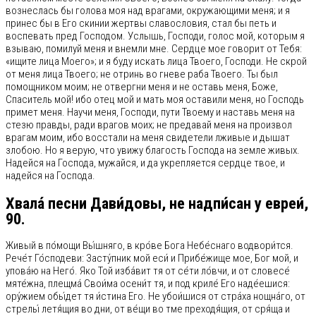
вознеслась бы голова моя над врагами, окружающими меня; и я
принес бы в Его скинии жертвы славословия, стал бы петь и
воспевать пред Господом. Услышь, Господи, голос мой, которым я
взываю, помилуй меня и внемли мне. Сердце мое говорит от Тебя:
«ищите лица Моего»; и я буду искать лица Твоего, Господи. Не скрой
от меня лица Твоего; не отринь во гневе раба Твоего. Ты был
помощником моим; не отвергни меня и не оставь меня, Боже,
Спаситель мой! ибо отец мой и мать моя оставили меня, но Господь
примет меня. Научи меня, Господи, пути Твоему и наставь меня на
стезю правды, ради врагов моих; не предавай меня на произвол
врагам моим, ибо восстали на меня свидетели лживые и дышат
злобою. Но я верую, что увижу благость Господа на земле живых.
Надейся на Господа, мужайся, и да укрепляется сердце твое, и
надейся на Господа.
Хвала́ песни Дави́довы, не надпи́сан у евреи́,
90.
Живый в по́мощи Вы́шняго, в кро́ве Бога Небе́снаго водвори́тся.
Рече́т Го́сподеви: Засту́пник мой еси́ и Прибе́жище мое, Бог мой, и
упова́ю на Него́. Яко Той изба́вит тя от се́ти ло́вчи, и от словесе́
мяте́жна, плещма́ Свои́ма осени́т тя, и под криле́ Его наде́ешися:
ору́жием обы́дет тя и́стина Его. Не убои́шися от стра́ха нощна́го, от
стрелы́ летя́щия во дни, от ве́щи во тме преходя́щия, от сря́ща и