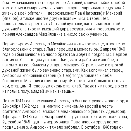
брат — начальник скита иеромонах Антоний, отличавшийся особой
кротостью и смирением, наконец, старцы, управлявшие духовной
жизнью всей обители, — иеросхимонах Лев (Наголкин) и Макарий
(Иванов), а также многие другие подвижники. Старец Лев,
основатель старчества в Оптиной пустыни, наставник высокой
духовной опытности, имевший дар рассуждения и прозорливости,
принял Александра Михайловича в число своих учеников.
Первое время Александр Михайлович жил в гостинице, а после по
благословению старца Льва перешел в монастырь. 2 апреля 1840
года он был зачислен в число братства и одет в подрясник. Первое
время он был чтецом у старца Льва, затем работал в хлебне, а
потом стал келейником у старца Макария. Стремление к строгой
духовной жизни было замечено старцами. Как вспоминал старец
Амвросий, «покойный старец (о. Лев) тогда призвал к себе
батюшку о. Макария и говорит ему: «Вот человек больно ютится к
нам, старцам. Я теперь уж очень стал слаб. Так вот я и передаю его
из полы в полу, владей им как знаешь»».
Летом 1841 года послушник Александр был пострижен в рясофор, а
29 ноября 1842 года — в мантию с именем Амвросий в честь
святителя Амвросия, епископа Медиоланского (память 7 декабря).
4 февраля 1843 года о. Амвросий был рукоположен во иеродиакона,
9 декабря 1845 года — в иеромонаха. Практически сразу после
посвящения о. Амвросий тяжело заболел. В октябре 1846 года он