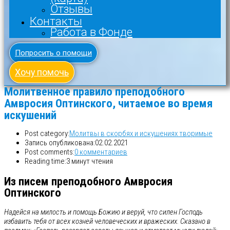
Отзывы
Контакты
Работа в Фонде
Попросить о помощи
Хочу помочь
Молитвенное правило преподобного
Амвросия Оптинского, читаемое во время
искушений
Post category:
Молитвы в скорбях и искушениях творимые
Запись опубликована:
02.02.2021
Post comments:
0 комментариев
Reading time:
3 минут чтения
Из писем преподобного Амвросия
Оптинского
Надейся на милость и помощь Божию и веруй, что силен Господь
избавить тебя от всех козней человеческих и вражеских. Сказано в