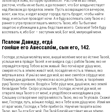
за клятву и ложь, которую произносят. Расточи их во гневе,
расточи, чтобы их не было; и да познают, что Бог владычествует
над Иаковом до пределов земли. Пусть возвращаются вечером,
воют, как псы, и ходят вокруг города; пусть бродят, чтобы найти
пищу, и несытые проводят ночи. А я буду воспевать силу Твою и с
раннего утра провозглашать милость Твою, ибо Ты был мне
защитою и убежищем в день бедствия моего. Сила моя! Тебя буду
воспевать я, ибо Бог – заступник мой, Бог мой, милующий меня.
Псалом Давиду, егда́
гоня́ше его Авессало́м, сын его, 142.
Господи, услы́ши моли́тву мою, внуши́ моле́ние мое во и́стине Твоей,
услы́ши мя в пра́вде Твоей: и не вни́ди в суд с рабо́м Твоим, яко не
оправди́тся пред Тобою всяк живый. Яко погна́ враг ду́шу мою,
смири́л есть в зе́млю живо́т мой, посади́л мя есть в те́мных, яко
ме́ртвыя века. И уны́ во мне дух мой, во мне смяте́ся се́рдце мое.
Помяну́х дни дре́вния, поучи́хся во всех де́лех Твоих, в творе́ниих
руку́ Твоею поуча́хся. Возде́х к Тебе ру́це мои, душа́ моя, яко земля́
безво́дная Тебе. Ско́ро услы́ши мя, Господи, исчезе́ дух мой, не
отврати́ лица Твоего от мене́, и уподо́блюся низходя́щим в ров.
Слы́шану сотвори́ мне зау́тра ми́лость Твою, яко на Тя упова́х. Скажи́
мне, Господи, путь, во́ньже пойду́, яко к Тебе взях ду́шу мою. Изми́ мя
от враг мои́х, Господи, к Тебе прибего́х. Научи́ мя твори́ти во́лю
Твою, яко Ты еси Бог мой. Дух Твой Благи́й наста́вит мя на зе́млю