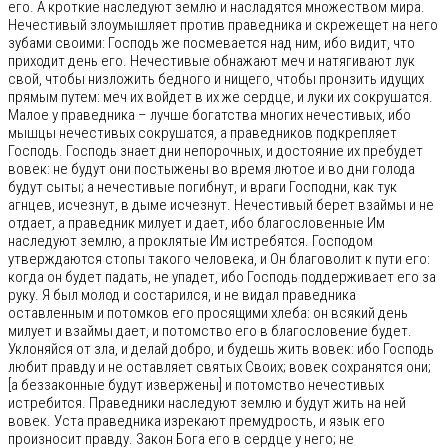
его. А кроткие наследуют землю и насладятся множеством мира.
Нечестивый злоумышляет против праведника и скрежещет на него
зубами своими: Господь же посмевается над ним, ибо видит, что
приходит день его. Нечестивые обнажают меч и натягивают лук
свой, чтобы низложить бедного и нищего, чтобы пронзить идущих
прямым путем: меч их войдет в их же сердце, и луки их сокрушатся.
Малое у праведника – лучше богатства многих нечестивых, ибо
мышцы нечестивых сокрушатся, а праведников подкрепляет
Господь. Господь знает дни непорочных, и достояние их пребудет
вовек: не будут они постыжены во время лютое и во дни голода
будут сыты; а нечестивые погибнут, и враги Господни, как тук
агнцев, исчезнут, в дыме исчезнут. Нечестивый берет взаймы и не
отдает, а праведник милует и дает, ибо благословенные Им
наследуют землю, а проклятые Им истребятся. Господом
утверждаются стопы такого человека, и Он благоволит к пути его:
когда он будет падать, не упадет, ибо Господь поддерживает его за
руку. Я был молод и состарился, и не видал праведника
оставленным и потомков его просящими хлеба: он всякий день
милует и взаймы дает, и потомство его в благословение будет.
Уклоняйся от зла, и делай добро, и будешь жить вовек: ибо Господь
любит правду и не оставляет святых Своих; вовек сохранятся они;
[а беззаконные будут извержены] и потомство нечестивых
истребится. Праведники наследуют землю и будут жить на ней
вовек. Уста праведника изрекают премудрость, и язык его
произносит правду. Закон Бога его в сердце у него; не