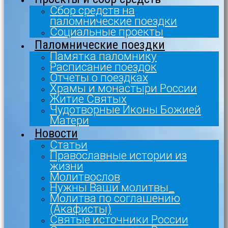
Сбор средств на
паломнические поездки
Социальные проекты
Паломнические поездки
Памятка паломнику
Расписание поездок
Отчеты о поездках
Храмы и монастыри России
Житие Святых
Чудотворные Иконы Божией
Матери
Новости
Статьи
Православные истории из
жизни
Молитвослов
Нужны Ваши молитвы_
Молитва по соглашению
(Акафисты)
Святые источники России