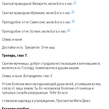
21
Святый праведный Филарете, моли Бога о нас.
22
Святая праведная Иулиание, моли Бога о нас.
23
Преподобне отче Сампсоне, моли Бога о нас.
24
Преподобне отче Зотике, моли Бога о нас.
Слава, и ныне.
Достойно есть: Трисвятое. Отче наш:
Тропарь, глас 7:
Святии мученицы, добре страдальчествовашии и венчавшиися,
молитеся ко Господу, помиловатися душам нашим.
Слава, и ныне. Богородичен, глас 5:
Утоли болезни многовоздыхающей души моей, утолившая всяку
слезу от лица земли; Ты бо человеков болезни отгоняеши и
грешных скорби разрушаеши. Тебе бо вси
стяжахом надежду и утверждение, Пресвятая Мати Дево.
Ектения сугубая: