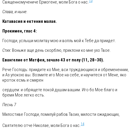
13
Священномучениче Ермогене, моли Бога о нас.
Слава, и ныне.
Катавасия и ектения малая.
Прокимен, глас 4:
Господи, услыши молитву мою и вопль мой к Тебе да приидет.
Стих
: Воньже аще день скорблю, приклони ко мне ухо Твое.
Евангелие от Матфея, зачало 43 от полу (11, 28–30).
Рече Господь: приидите ко Мне, вси труждающиися и обремененнии,
и Аз упокою вы. Возмите иго Мое на себе, и научитеся от Мене, яко
кроток есмь и смирен
сердцем: и обрящете покой душам вашим. Иго бо Мое благо и
бремя Мое легко есть.
Песнь 7
Милостиве Господи, помилуй рабов Твоих, милости ожидающих,
14
Святителю отче Николае, моли Бога о нас.