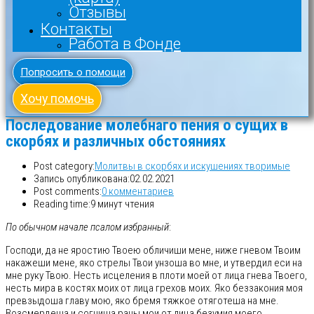
Отзывы
Контакты
Работа в Фонде
Попросить о помощи
Хочу помочь
Последование молебнаго пения о сущих в
скорбях и различных обстояниях
Post category:
Молитвы в скорбях и искушениях творимые
Запись опубликована:
02.02.2021
Post comments:
0 комментариев
Reading time:
9 минут чтения
По обычном начале псалом избранный
:
Господи, да не яростию Твоею обличиши мене, ниже гневом Твоим
накажеши мене, яко стрелы Твои унзоша во мне, и утвердил еси на
мне руку Твою. Несть исцеления в плоти моей от лица гнева Твоего,
несть мира в костях моих от лица грехов моих. Яко беззакония моя
превзыдоша главу мою, яко бремя тяжкое отяготеша на мне.
Возсмердеша и согниша раны мои от лица безумия моего.