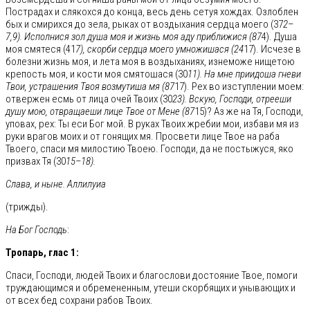
Пострадах и слякохся до конца, весь день сетуя хождах. Озлоблен
бых и смирихся до зела, рыках от воздыхания сердца моего (37
2–
7,9). Исполнися зол душа моя и жизнь моя аду приближися (87
4). Душа
моя смятеся (41
7), скорби сердца моего умножишася (24
17). Исчезе в
болезни жизнь моя, и лета моя в воздыханиях, изнеможе нищетою
крепость моя, и кости моя смятошася (30
11). На мне приидоша гневи
Твои, устрашения Твоя возмутиша мя (87
17). Рех во изступлении моем:
отвержен есмь от лица очей Твоих (30
23). Вскую, Господи, отрееши
душу мою, отвращаеши лице Твое от Мене (87
15)? Аз же на Тя, Господи,
уповах, рех: Ты еси Бог мой. В руках Твоих жребии мои, избави мя из
руки врагов моих и от гонящих мя. Просвети лице Твое на раба
Твоего, спаси мя милостию Твоею. Господи, да не постыжуся, яко
призвах Тя (30
15–18).
Слава, и ныне. Аллилуиа
(трижды).
На Бог Господь
:
Тропарь, глас 1:
Спаси, Господи, людей Твоих и благослови достояние Твое, помоги
труждающимся и обремененным, утеши скорбящих и унывающих и
от всех бед сохрани рабов Твоих.