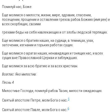
Помилуй нас, Боже:
Еще молимся о милости, жизни, мире, здравии, спасении,
посещении, прощении и оставлении грехов рабов Божиих (
имя рек
) и
всех скорбящих, своими
грехами беды на себя навлекающих и от злобы людской терпящих.
Еще молимся о братиях наших, на судищи, в темницах, узах,
заточении, изгнании и горьких работах сущих.
Еще молимся о врагах наших, ненавидящих и гонящих нас, и всех
сущих вне Православной Церкви и заблуждших.
Еще молимся за всю братию и за всех христиан.
Возглас: Яко милостив
:
Песнь 4
Милостиве Господи, помилуй рабов Твоих, милости ожидающих.
5
Святый апостоле Петре, моли Бога о нас.
6
Святый апостоле Павле, моли Бога о нас.