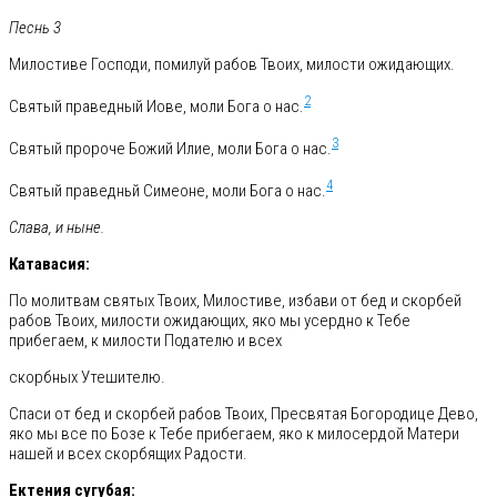
Песнь 3
Милостиве Господи, помилуй рабов Твоих, милости ожидающих.
2
Святый праведный Иове, моли Бога о нас.
3
Святый пророче Божий Илие, моли Бога о нас.
4
Святый праведньй Симеоне, моли Бога о нас.
Слава, и ныне.
Катавасия:
По молитвам святых Твоих, Милостиве, избави от бед и скорбей
рабов Твоих, милости ожидающих, яко мы усердно к Тебе
прибегаем, к милости Подателю и всех
скорбных Утешителю.
Спаси от бед и скорбей рабов Твоих, Пресвятая Богородице Дево,
яко мы все по Бозе к Тебе прибегаем, яко к милосердой Матери
нашей и всех скорбящих Радости.
Ектения сугубая: