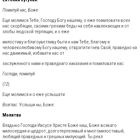
Помилуй нас, Боже:
Еще молимся Тебе, Господу Богу нашему, о еже помиловати всех
нас скорбящих, своими грехами беды на себя навлекающих и от
злобы людской терпящих, и о еже
милостиву и благоуветливу быти к нам Тебе, благому и
человеколюбивому Богу нашему, отвратити гнев Свой, праведно на
нас движимый, избавити нас от
заслуженного нами и праведнаго наказания и помиловати нас.
Господи, помилуй
(
12
).
Еще молимся и о еже услышати:
Возглас
: Услыши ны, Боже:
Молитва
Владыко Господи Иисусе Христе Боже наш, Боже всякаго
милосердия и щедрот, долготерпеливый и многомилостивый,
любящий праведных и грешных милующий. Ты рекл