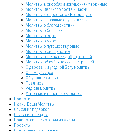
Молитвы в скорбях и искушениях творимые
Молитвы Великого поста и Пасхи
Молитвы ко Пресвятой Богородице
Молитвы на разные случаи жизни
Молитвы о благоденствии
Молитвы о болящих
Молитвы о вере
Молитвы о мире
Молитвы о путешествующих
Молитвы о священстве
Молитвы о стяжании добродетелей
Молитвы об избавлении от страстей
О даровании угодной Богу молитвы
О самоубийцах
Об усопших детях
Псалтирь
Редкие молитвы
Утренние и вечерние молитвы
Новости
Нужны Ваши Молитвы
Описания подарков
Описания поездок
Православные истории из жизни
Проекты
Свидетельство о жизни