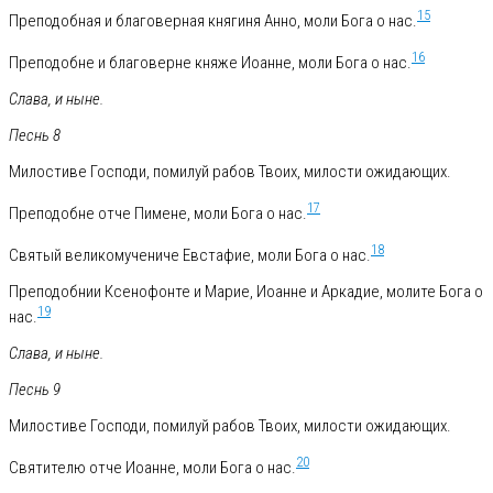
15
Преподобная и благоверная княгиня Анно, моли Бога о нас.
16
Преподобне и благоверне княже Иоанне, моли Бога о нас.
Слава, и ныне.
Песнь 8
Милостиве Господи, помилуй рабов Твоих, милости ожидающих.
17
Преподобне отче Пимене, моли Бога о нас.
18
Святый великомучениче Евстафие, моли Бога о нас.
Преподобнии Ксенофонте и Марие, Иоанне и Аркадие, молите Бога о
19
нас.
Слава, и ныне.
Песнь 9
Милостиве Господи, помилуй рабов Твоих, милости ожидающих.
20
Святителю отче Иоанне, моли Бога о нас.