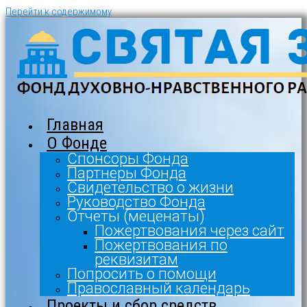
Перейти к содержимому
Главная
О Фонде
Спонсоры Фонда
Партнеры Фонда
Свидетельство о жизни
Руководство Фонда
Отчеты (меценаты)
Пожертвования через сайт
Пожертвования по
реквизитам
Попросить о помощи
Православный календарь
Проекты и сбор средств