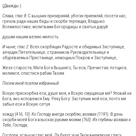
(
Дважды
.)
Слава, глас 8
: С вышних призираяяй, убогих приемляй, посети нас,
грехов ради наших беды и скорби терпящих, Владыко
Всемилостиве, молитвами Богородицы и святых даруй
душам нашим велию милость.
И ныне, глас 2
: Всех скорбящих Радосте и обидимых Заступнице,
алчущих Питательнице, странников Руководительнице и
обуреваемых Пристанище, немощных Покров и Заступнице,
Жезл старости, Мати Бога Вышняго, Ты еси, Пречистая; потщися,
молимся, спастися рабам Твоим.
Посем иной псалом избранный
:
Вскую прискорбна еси, душе моя, и Вскую смущаеши мя? Уповай на
Бога, яко исповемся Ему. Реку Богу: Зacтупник мой еси, почто мя
забыл еси и Вскую сетуя
хожду (41
6, 10). Ко Господу внегда скорблю, воззвах (119
1). В день
скорби моей Бога взысках руками моими (76
3). Из глубины воззвах к
Тебе, Господи,
Господи, услыши глас мой. Да будут уши Твои внемлюще гласу