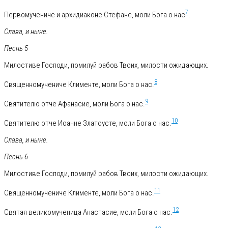
7
Первомучениче и архидиаконе Стефане, моли Бога о нас
.
Слава, и ныне.
Песнь 5
Милостиве Господи, помилуй рабов Твоих, милости ожидающих.
8
Священномучениче Клименте, моли Бога о нас.
9
Святителю отче Афанасие, моли Бога о нас.
10
Святителю отче Иоанне Златоусте, моли Бога о нас.
Слава, и ныне.
Песнь 6
Милостиве Господи, помилуй рабов Твоих, милости ожидающих.
11
Священномучениче Клименте, моли Бога о нас.
12
Святая великомученица Анастасие, моли Бога о нас.