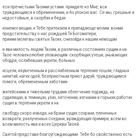
еси пречистыми Твоими устами: приидите ко Мне, вси
труждающиися и обремененнии, и Аз упокою вас. Се мы, грешные и
недостойные, в скорбях и бедах
изнемогающии, к Тебе притекаем и припадающе молим: вонми
предстательству о нас рождшей Тя Богоматери,
приими молитвы святых Твоих, снизойди к нашим немощам
и яви милость людям Твоим, в различных состояниях сущим и на
Твое человеколюбие уповающим: скорбящих утеши, унывающих
ободри, ослабевших укрепи, больных
исцели, изувеченным и расслабленным терпение пошли, гладных
напитай, нагих одей, безприютным приют даруй, труждающимся
помоги, обремененным заботами
житейскими и тяжелыми трудами облегчение подаждь, на
судилищах, в темницах, узах, заточении, изгнании и горьких работах
сущих в терпении укрепи и на
свободу скоро изведи, на брани сущих сохрани, плененных
возврати, разлученных соедини, враждующих примири, всем во
всем милость яви и всех Церкви Твоей
Святой представи благоугождающими. Тебе бо свойственно есть