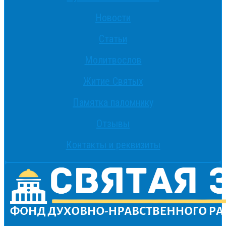
Новости
Статьи
Молитвослов
Житие Святых
Памятка паломнику
Отзывы
Контакты и реквизиты