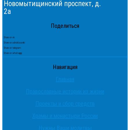
Новомытищинский проспект, д.
2а
Поделиться
Share on vk
Share on odnoklassniki
Share on telegram
Share on whatsapp
Навигация
Главная
Православные истории из жизни
Проекты и сбор средств
Храмы и монастыри России
Нужны Ваши молитвы