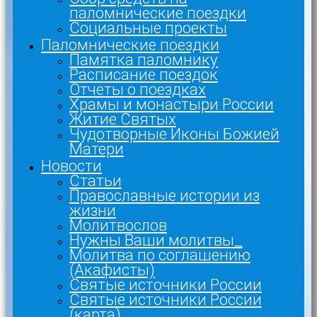
паломнические поездки
Социальные проекты
Паломнические поездки
Памятка паломнику
Расписание поездок
Отчеты о поездках
Храмы и монастыри России
Житие Святых
Чудотворные Иконы Божией
Матери
Новости
Статьи
Православные истории из
жизни
Молитвослов
Нужны Ваши молитвы_
Молитва по соглашению
(Акафисты)
Святые источники России
Святые источники России
(карта)