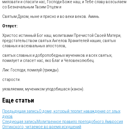
миловати и спасати нас, Господи Боже наш, и Тебе славу возсылаем
со Безначальным Твоим Отцем и
Святым Духом, ныне и присно и во веки веков. Аминь.
Отпуст:
Христос истинный Бог наш, молитвами Пречистой Своей Матери,
предстательством святых Ангелов Хранителей наших, святых
славных и всехвальных апостолов,
святых славных и добропобедных мучеников и всех святых,
помилует и спасет нас, яко Благ и Человеколюбец.
Лик
: Господи, помилуй (
трижды
).
старости.
уязвляемии, мучеником уподобишася (канон).
Еще статьи
Предыдущая запись
О доме, который терпит наваждение от злых
духов
Следующая запись
Молитвенное правило преподобного Амвросия
Оптинского, читаемое во время искушений