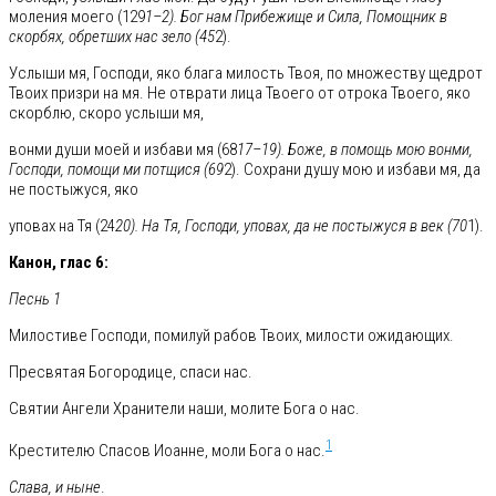
моления моего (129
1–2). Бог нам Прибежище и Сила, Помощник в
скорбях, обретших нас зело (45
2).
Услыши мя, Господи, яко блага милость Твоя, по множеству щедрот
Твоих призри на мя. Не отврати лица Твоего от отрока Твоего, яко
скорблю, скоро услыши мя,
вонми души моей и избави мя (68
17–19). Боже, в помощь мою вонми,
Господи, помощи ми потщися (69
2). Сохрани душу мою и избави мя, да
не постыжуся, яко
уповах на Тя (24
20). На Тя, Господи, уповах, да не постыжуся в век (70
1).
Канон, глас 6:
Песнь 1
Милостиве Господи, помилуй рабов Твоих, милости ожидающих.
Пресвятая Богородице, спаси нас.
Святии Ангели Хранители наши, молите Бога о нас.
1
Крестителю Спасов Иоанне, моли Бога о нас.
Слава, и ныне
.