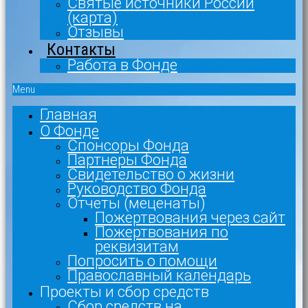
Святые источники России
(карта)
Отзывы
Контакты
Работа в Фонде
Menu
Главная
О Фонде
Спонсоры Фонда
Партнеры Фонда
Свидетельство о жизни
Руководство Фонда
Отчеты (меценаты)
Пожертвования через сайт
Пожертвования по
реквизитам
Попросить о помощи
Православный календарь
Проекты и сбор средств
Сбор средств на