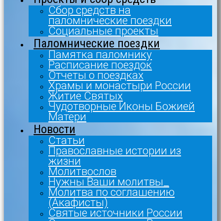
Сбор средств на
паломнические поездки
Социальные проекты
Паломнические поездки
Памятка паломнику
Расписание поездок
Отчеты о поездках
Храмы и монастыри России
Житие Святых
Чудотворные Иконы Божией
Матери
Новости
Статьи
Православные истории из
жизни
Молитвослов
Нужны Ваши молитвы_
Молитва по соглашению
(Акафисты)
Святые источники России