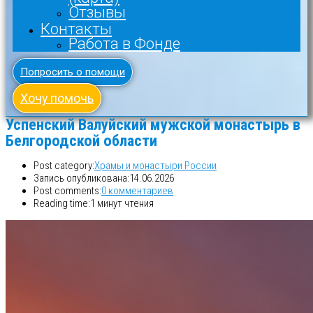
Отзывы
Контакты
Работа в Фонде
Попросить о помощи
Хочу помочь
Успенский Валуйский мужской монастырь в
Белгородской области
Post category:
Храмы и монастыри России
Запись опубликована:
14.06.2026
Post comments:
0 комментариев
Reading time:
1 минут чтения