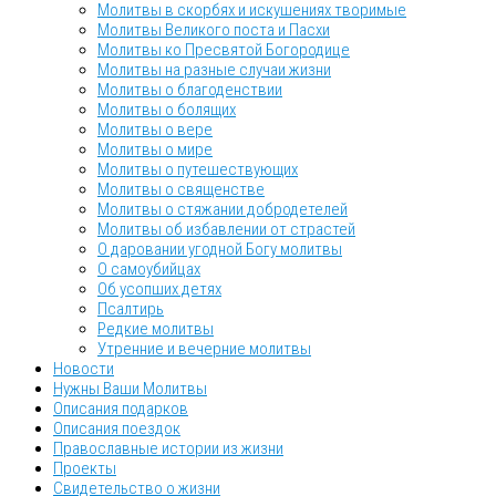
Молитвы в скорбях и искушениях творимые
Молитвы Великого поста и Пасхи
Молитвы ко Пресвятой Богородице
Молитвы на разные случаи жизни
Молитвы о благоденствии
Молитвы о болящих
Молитвы о вере
Молитвы о мире
Молитвы о путешествующих
Молитвы о священстве
Молитвы о стяжании добродетелей
Молитвы об избавлении от страстей
О даровании угодной Богу молитвы
О самоубийцах
Об усопших детях
Псалтирь
Редкие молитвы
Утренние и вечерние молитвы
Новости
Нужны Ваши Молитвы
Описания подарков
Описания поездок
Православные истории из жизни
Проекты
Свидетельство о жизни