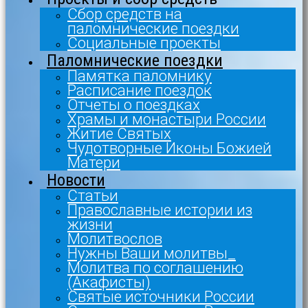
Сбор средств на
паломнические поездки
Социальные проекты
Паломнические поездки
Памятка паломнику
Расписание поездок
Отчеты о поездках
Храмы и монастыри России
Житие Святых
Чудотворные Иконы Божией
Матери
Новости
Статьи
Православные истории из
жизни
Молитвослов
Нужны Ваши молитвы_
Молитва по соглашению
(Акафисты)
Святые источники России