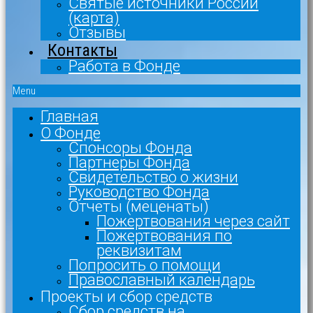
Святые источники России
(карта)
Отзывы
Контакты
Работа в Фонде
Menu
Главная
О Фонде
Спонсоры Фонда
Партнеры Фонда
Свидетельство о жизни
Руководство Фонда
Отчеты (меценаты)
Пожертвования через сайт
Пожертвования по
реквизитам
Попросить о помощи
Православный календарь
Проекты и сбор средств
Сбор средств на