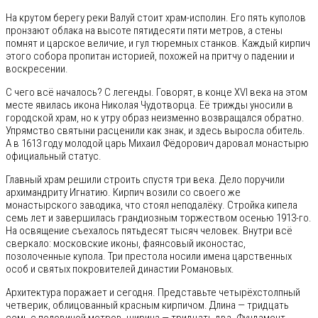
На крутом берегу реки Валуй стоит храм-исполин. Его пять куполов
пронзают облака на высоте пятидесяти пяти метров, а стены
помнят и царское величие, и гул тюремных станков. Каждый кирпич
этого собора пропитан историей, похожей на притчу о падении и
воскресении.
С чего всё началось? С легенды. Говорят, в конце XVI века на этом
месте явилась икона Николая Чудотворца. Её трижды уносили в
городской храм, но к утру образ неизменно возвращался обратно.
Упрямство святыни расценили как знак, и здесь выросла обитель.
А в 1613 году молодой царь Михаил Фёдорович даровал монастырю
официальный статус.
Главный храм решили строить спустя три века. Дело поручили
архимандриту Игнатию. Кирпич возили со своего же
монастырского заводика, что стоял неподалёку. Стройка кипела
семь лет и завершилась грандиозным торжеством осенью 1913-го.
На освящение съехалось пятьдесят тысяч человек. Внутри всё
сверкало: московские иконы, фаянсовый иконостас,
позолоченные купола. Три престола носили имена царственных
особ и святых покровителей династии Романовых.
Архитектура поражает и сегодня. Представьте четырёхстолпный
четверик, облицованный красным кирпичом. Длина — тридцать