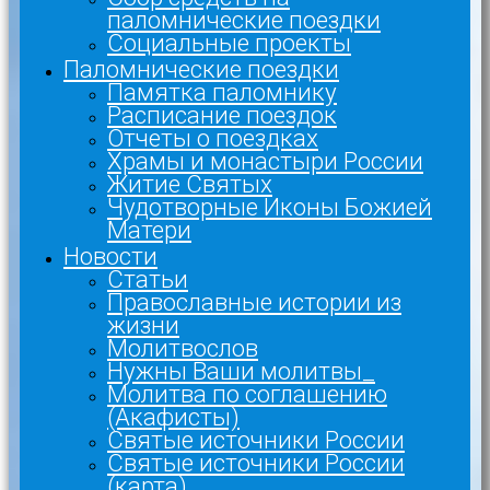
паломнические поездки
Социальные проекты
Паломнические поездки
Памятка паломнику
Расписание поездок
Отчеты о поездках
Храмы и монастыри России
Житие Святых
Чудотворные Иконы Божией
Матери
Новости
Статьи
Православные истории из
жизни
Молитвослов
Нужны Ваши молитвы_
Молитва по соглашению
(Акафисты)
Святые источники России
Святые источники России
(карта)