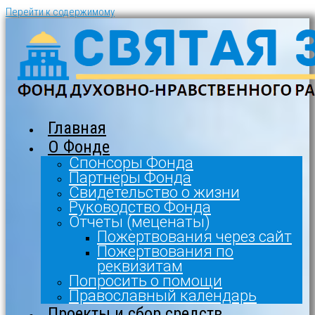
Перейти к содержимому
Главная
О Фонде
Спонсоры Фонда
Партнеры Фонда
Свидетельство о жизни
Руководство Фонда
Отчеты (меценаты)
Пожертвования через сайт
Пожертвования по
реквизитам
Попросить о помощи
Православный календарь
Проекты и сбор средств