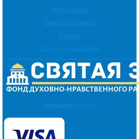
Житие Святых
Памятка паломнику
Отзывы
Контакты и реквизиты
Принимаем к оплате