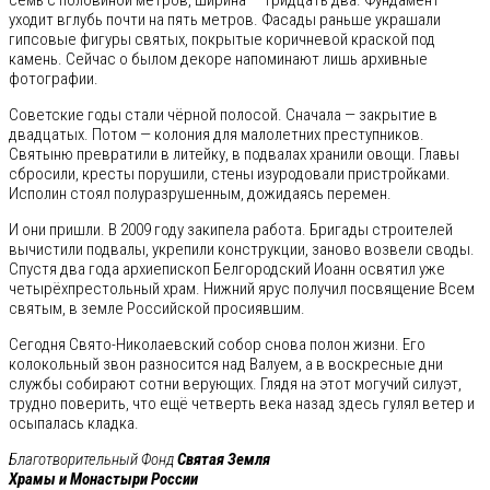
семь с половиной метров, ширина — тридцать два. Фундамент
уходит вглубь почти на пять метров. Фасады раньше украшали
гипсовые фигуры святых, покрытые коричневой краской под
камень. Сейчас о былом декоре напоминают лишь архивные
фотографии.
Советские годы стали чёрной полосой. Сначала — закрытие в
двадцатых. Потом — колония для малолетних преступников.
Святыню превратили в литейку, в подвалах хранили овощи. Главы
сбросили, кресты порушили, стены изуродовали пристройками.
Исполин стоял полуразрушенным, дожидаясь перемен.
И они пришли. В 2009 году закипела работа. Бригады строителей
вычистили подвалы, укрепили конструкции, заново возвели своды.
Спустя два года архиепископ Белгородский Иоанн освятил уже
четырёхпрестольный храм. Нижний ярус получил посвящение Всем
святым, в земле Российской просиявшим.
Сегодня Свято-Николаевский собор снова полон жизни. Его
колокольный звон разносится над Валуем, а в воскресные дни
службы собирают сотни верующих. Глядя на этот могучий силуэт,
трудно поверить, что ещё четверть века назад здесь гулял ветер и
осыпалась кладка.
Благотворительный Фонд
Святая Земля
Храмы и Монастыри России