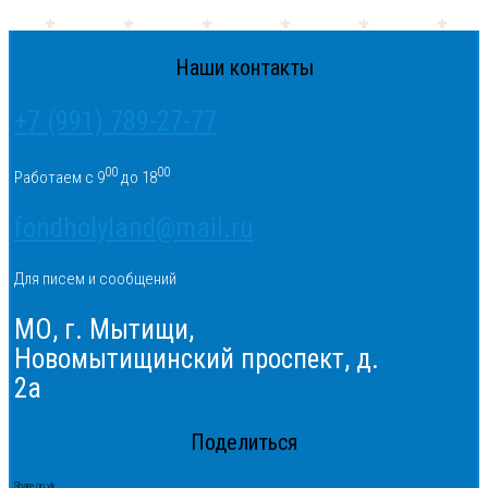
Наши контакты
+7 (991) 789-27-77
00
00
Работаем с 9
до 18
fondholyland@mail.ru
Для писем и сообщений
МО, г. Мытищи,
Новомытищинский проспект, д.
2а
Поделиться
Share on vk