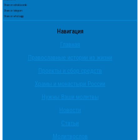
Share on odnoklassniki
Share on telegram
Share on whatsapp
Навигация
Главная
Православные истории из жизни
Проекты и сбор средств
Храмы и монастыри России
Нужны Ваши молитвы
Новости
Статьи
Молитвослов