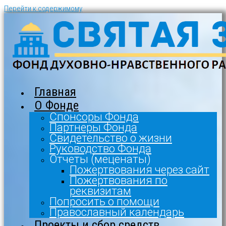
Перейти к содержимому
Главная
О Фонде
Спонсоры Фонда
Партнеры Фонда
Свидетельство о жизни
Руководство Фонда
Отчеты (меценаты)
Пожертвования через сайт
Пожертвования по
реквизитам
Попросить о помощи
Православный календарь
Проекты и сбор средств