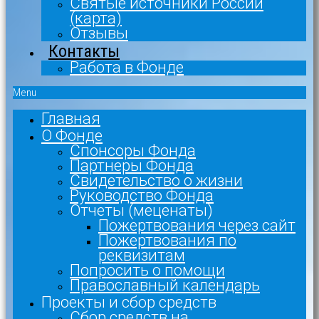
Святые источники России
(карта)
Отзывы
Контакты
Работа в Фонде
Menu
Главная
О Фонде
Спонсоры Фонда
Партнеры Фонда
Свидетельство о жизни
Руководство Фонда
Отчеты (меценаты)
Пожертвования через сайт
Пожертвования по
реквизитам
Попросить о помощи
Православный календарь
Проекты и сбор средств
Сбор средств на