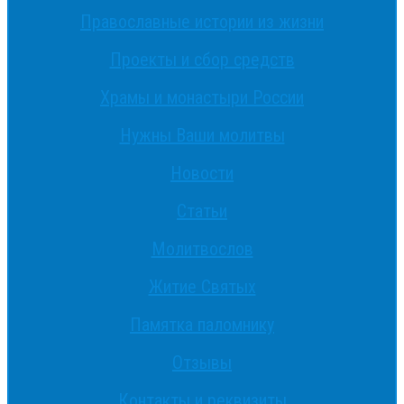
Православные истории из жизни
Проекты и сбор средств
Храмы и монастыри России
Нужны Ваши молитвы
Новости
Статьи
Молитвослов
Житие Святых
Памятка паломнику
Отзывы
Контакты и реквизиты