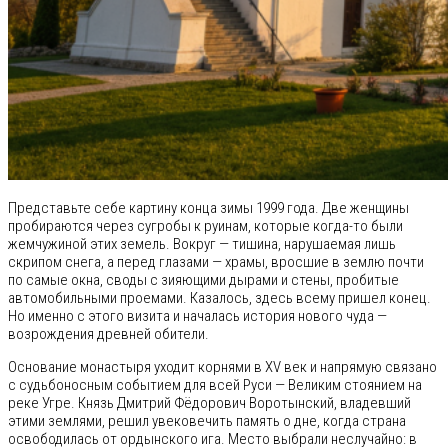
Представьте себе картину конца зимы 1999 года. Две женщины
пробираются через сугробы к руинам, которые когда-то были
жемчужиной этих земель. Вокруг — тишина, нарушаемая лишь
скрипом снега, а перед глазами — храмы, вросшие в землю почти
по самые окна, своды с зияющими дырами и стены, пробитые
автомобильными проемами. Казалось, здесь всему пришел конец.
Но именно с этого визита и началась история нового чуда —
возрождения древней обители.
Основание монастыря уходит корнями в XV век и напрямую связано
с судьбоносным событием для всей Руси — Великим стоянием на
реке Угре. Князь Дмитрий Фёдорович Воротынский, владевший
этими землями, решил увековечить память о дне, когда страна
освободилась от ордынского ига. Место выбрали неслучайно: в