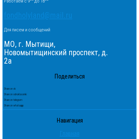
Работаем с 9
до 18
fondholyland@mail.ru
Для писем и сообщений
МО, г. Мытищи,
Новомытищинский проспект, д.
2а
Поделиться
Share on vk
Share on odnoklassniki
Share on telegram
Share on whatsapp
Навигация
Главная