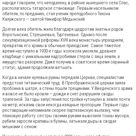
народе говорили, что неподалеку, в районе нынешнего села Спас,
располагалось татарское становище. Первым насельником
обители, по преданию, стал ученик преподобного Тихона
Калужского — святой Никифор Медынский.
Долгие века обитель жила благодаря щедротам знатных родов:
Воротынских, Стрешневых, Тургеневых. Однако после
секуляризационной реформы XVIII века монастырь упразднили,
превратив его храмы в обычные приходские. Самое тяжелое
время наступило в 1930-е годы: колокола умолкли, древнее
кладбище с уникальными надгробиями стерли с лица земли, а
имущество разорили. Даже получив в советское время охранный
статус, здания продолжали ветшать.
Когда в начале нулевых руины передали Церкви, специалистам
предстоял титанический труд. В Преображенской церкви зияла
пробоина в шатре, а стены пошли трещинами. У Введенского храма
и вовсе не было кровли — дожди и снег разрушили своды
трапезной. За годы запустения постройки «утонули» в земле почти
на метр, исказив свои некогда изящные пропорции. Первые годы
реставрации напоминали скорее партизанскую вылазку, чем
плановую работу: сестры своими руками вывозили тонны мусора,
рубили заросли крапивы и бузины, затыкали дыры в сводах
мешками с сеном.