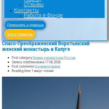
Отзывы
Контакты
Работа в Фонде
Попросить о помощи
Хочу помочь
Спасо-Преображенский Воротынский
женский монастырь в Калуге
Post category:
Храмы и монастыри России
Запись опубликована:
17.06.2026
Post comments:
0 комментариев
Reading time:
1 минут чтения