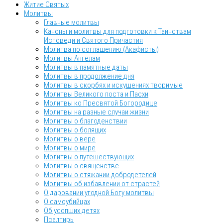
Житие Святых
Молитвы
Главные молитвы
Каноны и молитвы для подготовки к Таинствам
Исповеди и Святого Причастия
Молитва по соглашению (Акафисты)
Молитвы Ангелам
Молитвы в памятные даты
Молитвы в продолжение дня
Молитвы в скорбях и искушениях творимые
Молитвы Великого поста и Пасхи
Молитвы ко Пресвятой Богородице
Молитвы на разные случаи жизни
Молитвы о благоденствии
Молитвы о болящих
Молитвы о вере
Молитвы о мире
Молитвы о путешествующих
Молитвы о священстве
Молитвы о стяжании добродетелей
Молитвы об избавлении от страстей
О даровании угодной Богу молитвы
О самоубийцах
Об усопших детях
Псалтирь