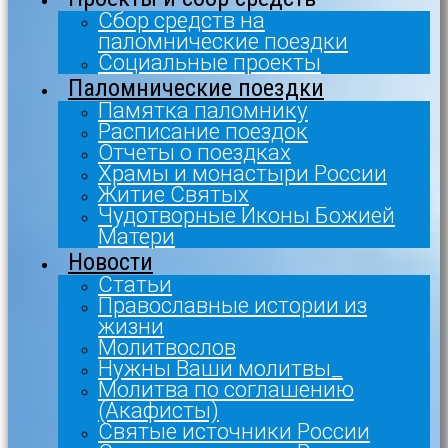
Сбор средств на
паломнические поездки
Социальные проекты
Паломнические поездки
Памятка паломнику
Расписание поездок
Отчеты о поездках
Храмы и монастыри России
Житие Святых
Чудотворные Иконы Божией
Матери
Новости
Статьи
Православные истории из
жизни
Молитвослов
Нужны Ваши молитвы_
Молитва по соглашению
(Акафисты)
Святые источники России