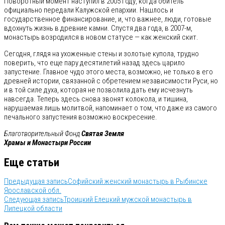
Поворотный момент наступил в 2005 году, когда обитель
официально передали Калужской епархии. Нашлось и
государственное финансирование, и, что важнее, люди, готовые
вдохнуть жизнь в древние камни. Спустя два года, в 2007-м,
монастырь возродился в новом статусе — как женский скит.
Сегодня, глядя на ухоженные стены и золотые купола, трудно
поверить, что еще пару десятилетий назад здесь царило
запустение. Главное чудо этого места, возможно, не только в его
древней истории, связанной с обретением независимости Руси, но
и в той силе духа, которая не позволила дать ему исчезнуть
навсегда. Теперь здесь снова звонят колокола, и тишина,
нарушаемая лишь молитвой, напоминает о том, что даже из самого
печального запустения возможно воскресение.
Благотворительный Фонд
Святая Земля
Храмы и Монастыри России
Еще статьи
Предыдущая запись
Софийский женский монастырь в Рыбинске
Ярославской обл.
Следующая запись
Троицкий Елецкий мужской монастырь в
Липецкой области