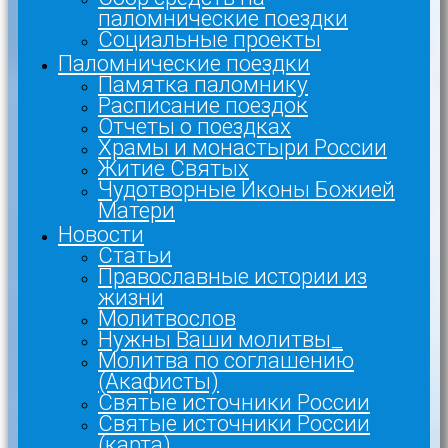
паломнические поездки
Социальные проекты
Паломнические поездки
Памятка паломнику
Расписание поездок
Отчеты о поездках
Храмы и монастыри России
Житие Святых
Чудотворные Иконы Божией
Матери
Новости
Статьи
Православные истории из
жизни
Молитвослов
Нужны Ваши молитвы_
Молитва по соглашению
(Акафисты)
Святые источники России
Святые источники России
(карта)