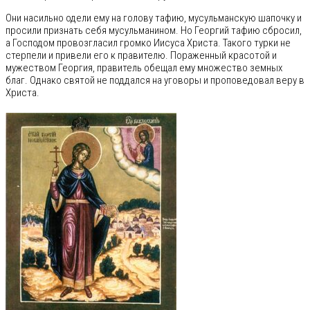
Они насильно одели ему на голову тафию, мусульманскую шапочку и
просили признать себя мусульманином. Но Георгий тафию сбросил,
а Господом провозгласил громко Иисуса Христа. Такого турки не
стерпели и привели его к правителю. Пораженный красотой и
мужеством Георгия, правитель обещал ему множество земных
благ. Однако святой не поддался на уговоры и проповедовал веру в
Христа.