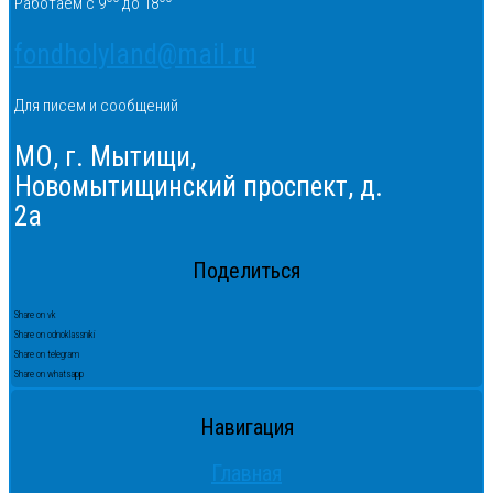
Работаем с 9
до 18
fondholyland@mail.ru
Для писем и сообщений
МО, г. Мытищи,
Новомытищинский проспект, д.
2а
Поделиться
Share on vk
Share on odnoklassniki
Share on telegram
Share on whatsapp
Навигация
Главная