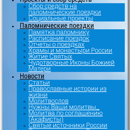
Сбор средств на
паломнические поездки
Социальные проекты
Паломнические поездки
Памятка паломнику
Расписание поездок
Отчеты о поездках
Храмы и монастыри России
Житие Святых
Чудотворные Иконы Божией
Матери
Новости
Статьи
Православные истории из
жизни
Молитвослов
Нужны Ваши молитвы_
Молитва по соглашению
(Акафисты)
Святые источники России