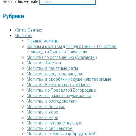
Search this website
Рубрики
Житие Святых
Молитвы
Главные молитвы
Каноны и молитвы для подготовки к Таинствам
Исповеди и Святого Причастия
Молитва по соглашению (Акафисты)
Молитвы Ангелам
Молитвы в памятные даты
Молитвы в продолжение дня
Молитвы в скорбях и искушениях творимые
Молитвы Великого поста и Пасхи
Молитвы ко Пресвятой Богородице
Молитвы на разные случаи жизни
Молитвы о благоденствии
Молитвы о болящих
Молитвы о вере
Молитвы о мире
Молитвы о путешествующих
Молитвы о священстве
Молитвы о стяжании добродетелей