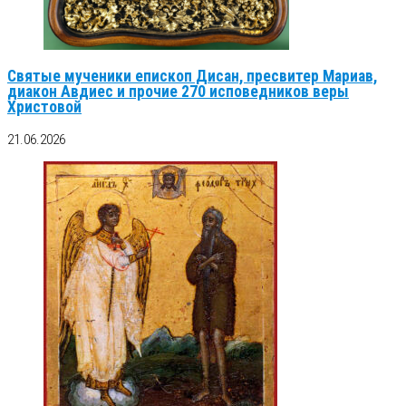
Святые мученики епископ Дисан, пресвитер Мариав,
диакон Авдиес и прочие 270 исповедников веры
Христовой
21.06.2026