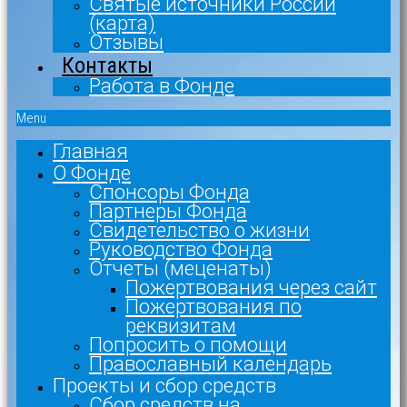
Святые источники России
(карта)
Отзывы
Контакты
Работа в Фонде
Menu
Главная
О Фонде
Спонсоры Фонда
Партнеры Фонда
Свидетельство о жизни
Руководство Фонда
Отчеты (меценаты)
Пожертвования через сайт
Пожертвования по
реквизитам
Попросить о помощи
Православный календарь
Проекты и сбор средств
Сбор средств на