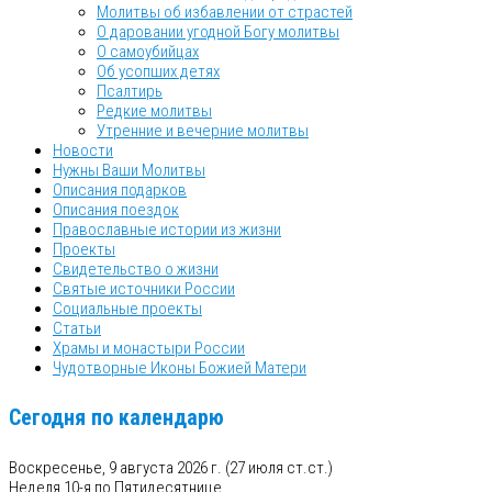
Молитвы об избавлении от страстей
О даровании угодной Богу молитвы
О самоубийцах
Об усопших детях
Псалтирь
Редкие молитвы
Утренние и вечерние молитвы
Новости
Нужны Ваши Молитвы
Описания подарков
Описания поездок
Православные истории из жизни
Проекты
Свидетельство о жизни
Святые источники России
Социальные проекты
Статьи
Храмы и монастыри России
Чудотворные Иконы Божией Матери
Сегодня по календарю
Воскресенье, 9 августа 2026 г.
(27 июля ст.ст.)
Неделя 10-я по Пятидесятнице