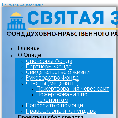
Перейти к содержимому
Главная
О Фонде
Спонсоры Фонда
Партнеры Фонда
Свидетельство о жизни
Руководство Фонда
Отчеты (меценаты)
Пожертвования через сайт
Пожертвования по
реквизитам
Попросить о помощи
Православный календарь
Проекты и сбор средств