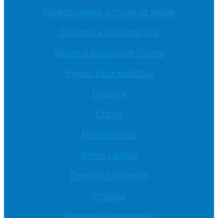
Православные истории из жизни
Проекты и сбор средств
Храмы и монастыри России
Нужны Ваши молитвы
Новости
Статьи
Молитвослов
Житие Святых
Памятка паломнику
Отзывы
Контакты и реквизиты