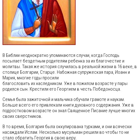
В Библии неоднократно упоминаются случаи, когда Господь
посылает бездетным родителям ребенка за их благочестие и
молитвы. Такая же история случилась в реальной жизни в 16 веке, в
столице Болгарии, Старце. Набожная супружеская пара, Иоанн и
Мария, многие годы просили
благословить их наследником. Уже в пожилом возрасте у пары
родился сын. Крестили его Георгием в честь Победоносца.
Семья была зажиточной и мальчика обучали грамоте и наукам.
Больше всего его привлекали книги духовного содержания. Уже в
подростковом возрасте он знал Священное Писание лучше многих
своих сверстников.
В то время, Болгария была оккупирована турками, и они всячески
насаждали Ислам. Несколько мусульман решили во чтобы то ни
стало обратить Георгия в свою веру.