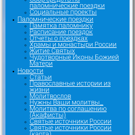
паломнические поездки
Социальные проекты
Паломнические поездки
Памятка паломнику
Расписание поездок
Отчеты о поездках
Храмы и монастыри России
Житие Святых
Чудотворные Иконы Божией
Матери
Новости
Статьи
Православные истории из
жизни
Молитвослов
Нужны Ваши молитвы_
Молитва по соглашению
(Акафисты)
Святые источники России
Святые источники России
(карта)