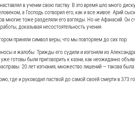
аставлял в учении свою паству. В это время шло много диску
ловеком, а Господь сотворил его, как и все живое. Арий сыс
в многие тоже разделяли его взгляды. Но не Афанасий. Он с
 работы, доказывая несостоятельность учения.
тором приняли символ веры, что мы повторяем до сих пор.
доносы и жалобы. Трижды его судили и изгоняли из Александр
 уже готовы были приговорить к казни, как неожиданно объяв
справы. 20 лет изгнания, множество лишений — такова была п
ию, где и руководил паствой до самой своей смерти в 373 го