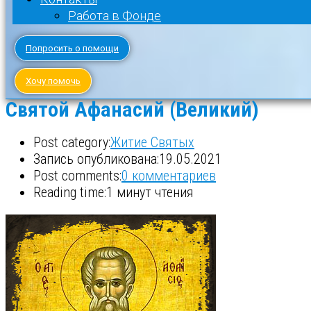
Работа в Фонде
Попросить о помощи
Хочу помочь
Святой Афанасий (Великий)
Post category:
Житие Святых
Запись опубликована:
19.05.2021
Post comments:
0 комментариев
Reading time:
1 минут чтения