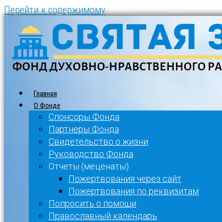
Перейти к содержимому
Главная
О Фонде
Спонсоры Фонда
Партнеры Фонда
Свидетельство о жизни
Руководство Фонда
Отчеты (меценаты)
Пожертвования через сайт
Пожертвования по реквизитам
Попросить о помощи
Православный календарь