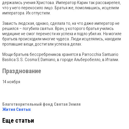
держались учения Христова. Император Карин так рассвирепел,
что у него перекосило лицо. Братья же, помолившись, исцелили
императора. Их отпустили.
Зависть людская, однако, сделала то, на что даже император не
решился – погубила святых. Врач, у которого братья учились
медицине не смог перенести их успеха и подло убил их. На могиле
братьев происходили многие чудеса. Люди исцелялись, находили
пропавшие вещи, достигали успеха в делах.
Мощи братьев бессребреников хранятся в Parrocchia Santuario
Basilica S.S. Cosma E Damiano, в городе Альберобелло, в Италии.
Празднование
14 ноября
Благотворительный фонд Святая Земля
Жития Святых
Еще статьи