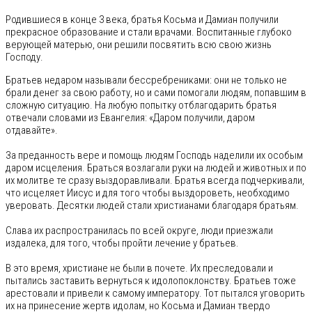
Родившиеся в конце 3 века, братья Косьма и Дамиан получили
прекрасное образование и стали врачами. Воспитанные глубоко
верующей матерью, они решили посвятить всю свою жизнь
Господу.
Братьев недаром называли бессребрениками: они не только не
брали денег за свою работу, но и сами помогали людям, попавшим в
сложную ситуацию. На любую попытку отблагодарить братья
отвечали словами из Евангелия: «Даром получили, даром
отдавайте».
За преданность вере и помощь людям Господь наделили их особым
даром исцеления. Браться возлагали руки на людей и животных и по
их молитве те сразу выздоравливали. Братья всегда подчеркивали,
что исцеляет Иисус и для того чтобы выздороветь, необходимо
уверовать. Десятки людей стали христианами благодаря братьям.
Слава их распространилась по всей округе, люди приезжали
издалека, для того, чтобы пройти лечение у братьев.
В это время, христиане не были в почете. Их преследовали и
пытались заставить вернуться к идолопоклонству. Братьев тоже
арестовали и привели к самому императору. Тот пытался уговорить
их на принесение жертв идолам, но Косьма и Дамиан твердо