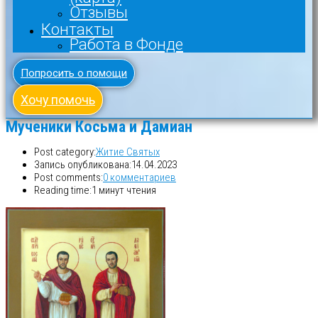
Отзывы
Контакты
Работа в Фонде
Попросить о помощи
Хочу помочь
Мученики Косьма и Дамиан
Post category:
Житие Святых
Запись опубликована:
14.04.2023
Post comments:
0 комментариев
Reading time:
1 минут чтения