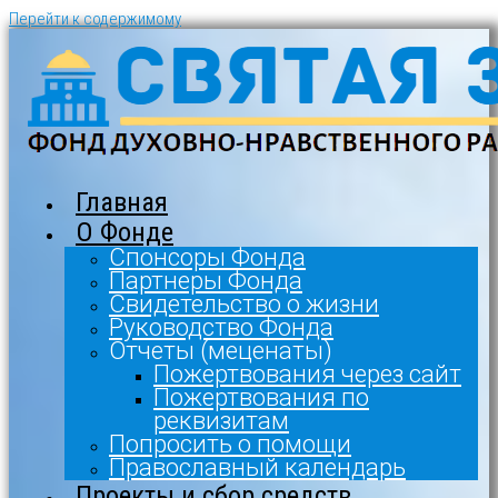
Перейти к содержимому
Главная
О Фонде
Спонсоры Фонда
Партнеры Фонда
Свидетельство о жизни
Руководство Фонда
Отчеты (меценаты)
Пожертвования через сайт
Пожертвования по
реквизитам
Попросить о помощи
Православный календарь
Проекты и сбор средств