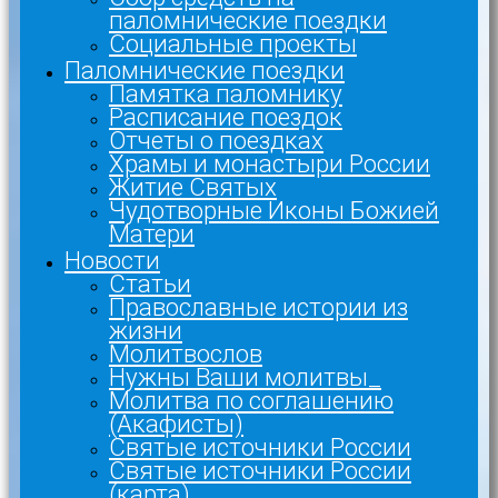
паломнические поездки
Социальные проекты
Паломнические поездки
Памятка паломнику
Расписание поездок
Отчеты о поездках
Храмы и монастыри России
Житие Святых
Чудотворные Иконы Божией
Матери
Новости
Статьи
Православные истории из
жизни
Молитвослов
Нужны Ваши молитвы_
Молитва по соглашению
(Акафисты)
Святые источники России
Святые источники России
(карта)