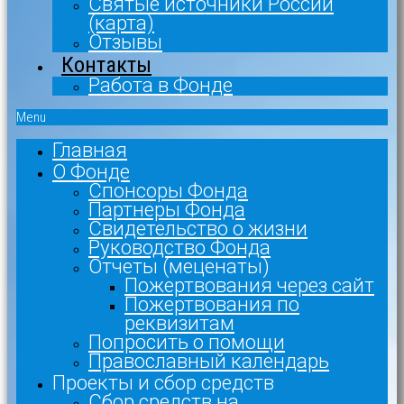
Святые источники России
(карта)
Отзывы
Контакты
Работа в Фонде
Menu
Главная
О Фонде
Спонсоры Фонда
Партнеры Фонда
Свидетельство о жизни
Руководство Фонда
Отчеты (меценаты)
Пожертвования через сайт
Пожертвования по
реквизитам
Попросить о помощи
Православный календарь
Проекты и сбор средств
Сбор средств на