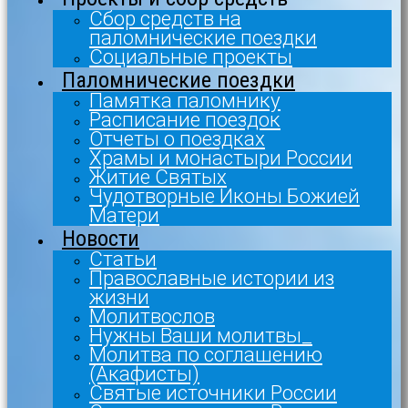
Сбор средств на
паломнические поездки
Социальные проекты
Паломнические поездки
Памятка паломнику
Расписание поездок
Отчеты о поездках
Храмы и монастыри России
Житие Святых
Чудотворные Иконы Божией
Матери
Новости
Статьи
Православные истории из
жизни
Молитвослов
Нужны Ваши молитвы_
Молитва по соглашению
(Акафисты)
Святые источники России