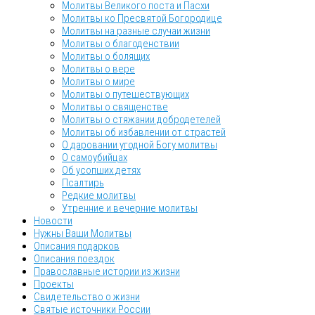
Молитвы Великого поста и Пасхи
Молитвы ко Пресвятой Богородице
Молитвы на разные случаи жизни
Молитвы о благоденствии
Молитвы о болящих
Молитвы о вере
Молитвы о мире
Молитвы о путешествующих
Молитвы о священстве
Молитвы о стяжании добродетелей
Молитвы об избавлении от страстей
О даровании угодной Богу молитвы
О самоубийцах
Об усопших детях
Псалтирь
Редкие молитвы
Утренние и вечерние молитвы
Новости
Нужны Ваши Молитвы
Описания подарков
Описания поездок
Православные истории из жизни
Проекты
Свидетельство о жизни
Святые источники России