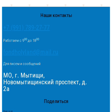
Наши контакты
+7 (991) 789-27-77
00
00
Работаем с 9
до 18
fondholyland@mail.ru
Для писем и сообщений
МО, г. Мытищи,
Новомытищинский проспект, д.
2а
Поделиться
Share on vk