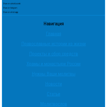
Share on odnoklassniki
Share on telegram
Share on whatsapp
Навигация
Главная
Православные истории из жизни
Проекты и сбор средств
Храмы и монастыри России
Нужны Ваши молитвы
Новости
Статьи
Молитвослов