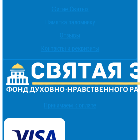
Житие Святых
Памятка паломнику
Отзывы
Контакты и реквизиты
Принимаем к оплате