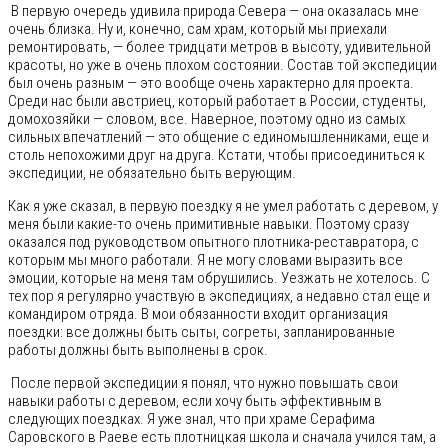
В первую очередь удивила природа Севера — она оказалась мне
очень близка. Ну и, конечно, сам храм, который мы приехали
ремонтировать, — более тридцати метров в высоту, удивительной
красоты, но уже в очень плохом состоянии. Состав той экспедиции
был очень разным — это вообще очень характерно для проекта.
Среди нас были австриец, который работает в России, студенты,
домохозяйки — словом, все. Наверное, поэтому одно из самых
сильных впечатлений — это общение с единомышленниками, еще и
столь непохожими друг на друга. Кстати, чтобы присоединиться к
экспедиции, не обязательно быть верующим.
Как я уже сказал, в первую поездку я не умел работать с деревом, у
меня были какие-то очень примитивные навыки. Поэтому сразу
оказался под руководством опытного плотника-реставратора, с
которым мы много работали. Я не могу словами выразить все
эмоции, которые на меня там обрушились. Уезжать не хотелось. С
тех пор я регулярно участвую в экспедициях, а недавно стал еще и
командиром отряда. В мои обязанности входит организация
поездки: все должны быть сыты, согреты, запланированные
работы должны быть выполнены в срок.
После первой экспедиции я понял, что нужно повышать свои
навыки работы с деревом, если хочу быть эффективным в
следующих поездках. Я уже знал, что при храме Серафима
Саровского в Раеве есть плотницкая школа и сначала учился там, а