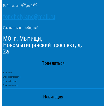
00
00
Работаем с 9
до 18
fondholyland@mail.ru
Для писем и сообщений
МО, г. Мытищи,
Новомытищинский проспект, д.
2а
Поделиться
Share on vk
Share on odnoklassniki
Share on telegram
Share on whatsapp
Навигация