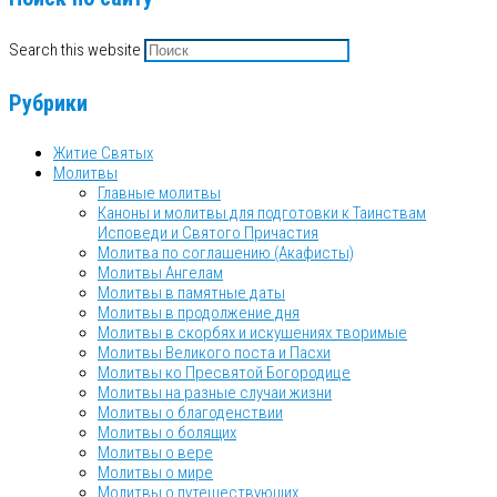
Search this website
Рубрики
Житие Святых
Молитвы
Главные молитвы
Каноны и молитвы для подготовки к Таинствам
Исповеди и Святого Причастия
Молитва по соглашению (Акафисты)
Молитвы Ангелам
Молитвы в памятные даты
Молитвы в продолжение дня
Молитвы в скорбях и искушениях творимые
Молитвы Великого поста и Пасхи
Молитвы ко Пресвятой Богородице
Молитвы на разные случаи жизни
Молитвы о благоденствии
Молитвы о болящих
Молитвы о вере
Молитвы о мире
Молитвы о путешествующих