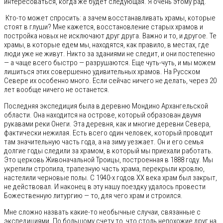
интересоваться, когда же будет следующая. Я очень этому рад.
Кто-то может спросить: а зачем восстанавливать храмы, которые
стоят в глуши? Мне кажется, восстановление старых храмов и
постройка новых не исключают друг друга. Важно и то, и другое. Те
храмы, в которые едем мы, находятся, как правило, в местах, где
люди уже не живут. Никто за зданиями не следит, и они постепенно
— а чаще всего быстро — разрушаются. Еще чуть-чуть, и мы можем
лишиться этих совершенно удивительных храмов. На Русском
Севере их особенно много. Если сейчас ничего не делать, через 20
лет вообще ничего не останется.
Последняя экспедиция была в деревню Мондино Архангельской
области. Она находится на острове, который образован двумя
рукавами реки Онеги. Эта деревня, как и многие деревни Севера,
фактически нежилая. Есть всего один человек, который проводит
там значительную часть года, а на зиму уезжает. Он и его семья
долгие годы следили за храмом, в который мы приехали работать.
Это церковь Живоначальной Троицы, построенная в 1888 году. Мы
укрепили стропила, трапезную часть храма, перекрыли кровлю,
настелили черновые полы. С 1940-х годов XX века храм был закрыт,
не действовал. И наконец в эту нашу поездку удалось провести
Божественную литургию — то, для чего храм и строился.
Мне сложно назвать какие-то необычные случаи, связанные с
экспедициями. По большому счету то, что столь непохожие друг на