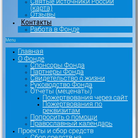
Святые источники России
(карта)
Отзывы
Контакты
Работа в Фонде
Menu
Главная
О Фонде
Спонсоры Фонда
Партнеры Фонда
Свидетельство о жизни
Руководство Фонда
Отчеты (меценаты)
Пожертвования через сайт
Пожертвования по
реквизитам
Попросить о помощи
Православный календарь
Проекты и сбор средств
Сбор средств на