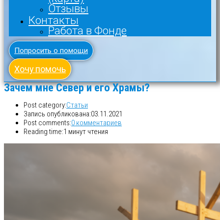
Отзывы
Контакты
Работа в Фонде
Попросить о помощи
Хочу помочь
Зачем мне Север и его Храмы?
Post category:
Статьи
Запись опубликована:
03.11.2021
Post comments:
0 комментариев
Reading time:
1 минут чтения