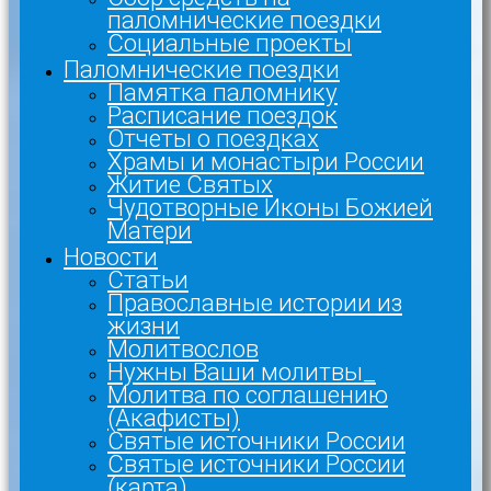
паломнические поездки
Социальные проекты
Паломнические поездки
Памятка паломнику
Расписание поездок
Отчеты о поездках
Храмы и монастыри России
Житие Святых
Чудотворные Иконы Божией
Матери
Новости
Статьи
Православные истории из
жизни
Молитвослов
Нужны Ваши молитвы_
Молитва по соглашению
(Акафисты)
Святые источники России
Святые источники России
(карта)