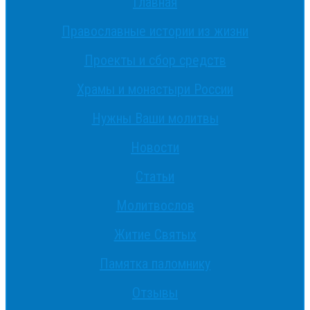
Главная
Православные истории из жизни
Проекты и сбор средств
Храмы и монастыри России
Нужны Ваши молитвы
Новости
Статьи
Молитвослов
Житие Святых
Памятка паломнику
Отзывы