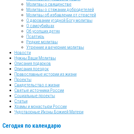
Молитвы о священстве
Молитвы о стяжании добродетелей
Молитвы об избавлении от страстей
О даровании угодной Богу молитвы
О самоубийцах
Об усопших детях
Псалтирь
Редкие молитвы
Утренние и вечерние молитвы
Новости
Нужны Ваши Молитвы
Описания подарков
Описания поездок
Православные истории из жизни
Проекты
Свидетельство о жизни
Святые источники России
Социальные проекты
Статьи
Храмы и монастыри России
Чудотворные Иконы Божией Матери
Сегодня по календарю