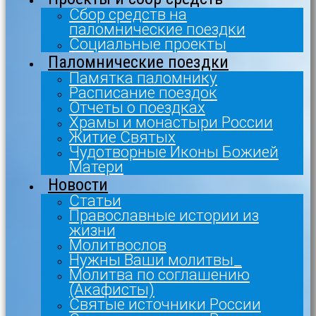
Сбор средств на
паломнические поездки
Социальные проекты
Паломнические поездки
Памятка паломнику
Расписание поездок
Отчеты о поездках
Храмы и монастыри России
Житие Святых
Чудотворные Иконы Божией
Матери
Новости
Статьи
Православные истории из
жизни
Молитвослов
Нужны Ваши молитвы_
Молитва по соглашению
(Акафисты)
Святые источники России