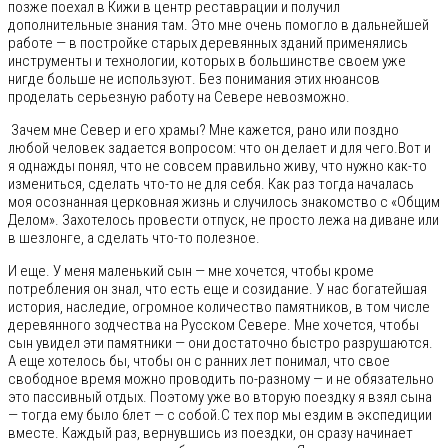
позже поехал в Кижи в центр реставрации и получил
дополнительные знания там. Это мне очень помогло в дальнейшей
работе — в постройке старых деревянных зданий применялись
инструменты и технологии, которых в большинстве своем уже
нигде больше не используют. Без понимания этих нюансов
проделать серьезную работу на Севере невозможно.
Зачем мне Север и его храмы? Мне кажется, рано или поздно
любой человек задается вопросом: что он делает и для чего.Вот и
я однажды понял, что не совсем правильно живу, что нужно как-то
измениться, сделать что-то не для себя. Как раз тогда началась
моя осознанная церковная жизнь и случилось знакомство с «Общим
Делом». Захотелось провести отпуск, не просто лежа на диване или
в шезлонге, а сделать что-то полезное.
И еще. У меня маленький сын — мне хочется, чтобы кроме
потребления он знал, что есть еще и созидание. У нас богатейшая
история, наследие, огромное количество памятников, в том числе
деревянного зодчества на Русском Севере. Мне хочется, чтобы
сын увидел эти памятники — они достаточно быстро разрушаются.
А еще хотелось бы, чтобы он с ранних лет понимал, что свое
свободное время можно проводить по-разному — и не обязательно
это пассивный отдых. Поэтому уже во вторую поездку я взял сына
— тогда ему было 6лет — с собой.С тех пор мы ездим в экспедиции
вместе. Каждый раз, вернувшись из поездки, он сразу начинает