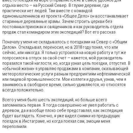
вместо поездки на море отправляется не в самое удобное для
отдыха место — на Русский Север. В глухие деревни, где
практически нет людей. Там вместе с командой
единомышленников из проекта «Общее Дело» он восстанавливает
старинные деревянные храмы. Зачем строить церкви без
постоянных прихожан и священников и как руководитель отдела
продаж стал командиром этих экспедиций? Вот его рассказ.
Поначалу у меня не складывалось с поездками на Север с «Общим
Делом». Откладывал, переносил, но в 2018 году понял, что или
сейчас, или никогда. Я только устроился на новую работу и тут же
попросился в отпуск за свой счет — кажется, мой руководитель
поразился такой наглости, но, когда узнал цель поездки, отпустил. В
«обычной жизни» я управляю продажами в компании, оказывающей
метеорологические услуги разным предприятиям нефтехимической
или пищевой промышленности. Мои коллеги и друзья, узнав, чем я
занимаюсь в свободное время, сильно удивляются, но относятся
всегда положительно.
Всего у меня было шесть экспедиций, но больше всего
запомнилась первая. Я тогда совершенно не умел работать с
деревом, да и вообще плохо себе представлял, как экспедиция
будет выглядеть. Конечно, я уже видел снимки из предыдущих
поездок в Инстаграме, но когда поехал сам, эмоции меня
переполнили.