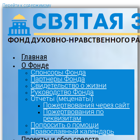
Перейти к содержимому
Главная
О Фонде
Спонсоры Фонда
Партнеры Фонда
Свидетельство о жизни
Руководство Фонда
Отчеты (меценаты)
Пожертвования через сайт
Пожертвования по
реквизитам
Попросить о помощи
Православный календарь
Проекты и сбор средств