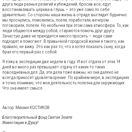
друга люди разных религий и убеждений, бросив все, едут
восстанавливать церкви в глушь — это уже само по себе
удивительно. Со стороны наша жизнь в отряде выглядит буднично:
мы проснулись, помолились, поели, поработали, вечером
поговорили, попели. Но необычна при этом сама атмосфера. То, как
люди общаются между собой, стараются помочь друг другу.
Зачастую даже не приходится никого просить — люди сами
подходят и помогают. В привычной городской жизни я такого, как
правило, не вижу. Это как раз то, что я хотел показать сыну, когда
брал его первый раз с собой.
Я езжу в экспедиции две недели в году. И вот отдача от этих 14
дней во много раз превышает отдачу от каких-то таких
повседневных дел. Да, эти дела тоже важны, но они далеко не
всегда приносят удовлетворение. По крайнем мере, в экспедициях
я точно понимаю, что моя деятельность полезна для окружающих.
Что она имеет смысл.
Автор: Михаил КОСТИКОВ
Благотворительный фонд Святая Земля
Инвестиции в Душу!