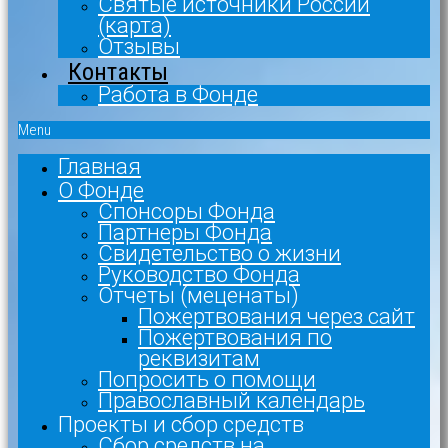
Святые источники России
(карта)
Отзывы
Контакты
Работа в Фонде
Menu
Главная
О Фонде
Спонсоры Фонда
Партнеры Фонда
Свидетельство о жизни
Руководство Фонда
Отчеты (меценаты)
Пожертвования через сайт
Пожертвования по
реквизитам
Попросить о помощи
Православный календарь
Проекты и сбор средств
Сбор средств на