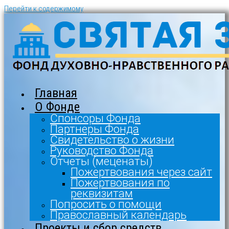
Перейти к содержимому
Главная
О Фонде
Спонсоры Фонда
Партнеры Фонда
Свидетельство о жизни
Руководство Фонда
Отчеты (меценаты)
Пожертвования через сайт
Пожертвования по
реквизитам
Попросить о помощи
Православный календарь
Проекты и сбор средств