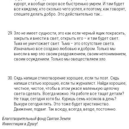
курорт, и вообще скоро все быстренько умрем. И там будет
все каждому, кто сколько чего успел, и поэтому, как говорят,
спешите делать добро. Это действительно так…
Зло не имеет сущности, это как если черный ящик покрасить,
закрыть и внести в свет, открыть его – и там будет свет.
Тьма не уничтожает свет. Тьма – это отсутствие света.
Изначально все создано любовью и добром. Только мы
внесли в мир зло своим раздражением, своим непониманием,
своим осуждением. Только мы овеществляем зло.
Сядь напиши стихотворение хорошее, если ты поэт. Сядь
напиши статью хорошую, если ты журналист. Найди хорошее,
честное, чистое, чтобы в этом ужасе маленькую щелочку
света сделать. Всегда можно. На работе все тащат детали?
Не тащи, сегодня хотя бы. Куришь семь косяков в день?
Выкури сегодня пять. Это тоже будет христианство.
Движение, подвиг. Так всюду, всегда, везде, постоянно.
Благотворительный фонд Святая Земля
Инвестиции в Душу!