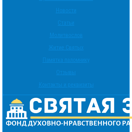
Новости
Статьи
Молитвослов
Житие Святых
Памятка паломнику
Отзывы
Контакты и реквизиты