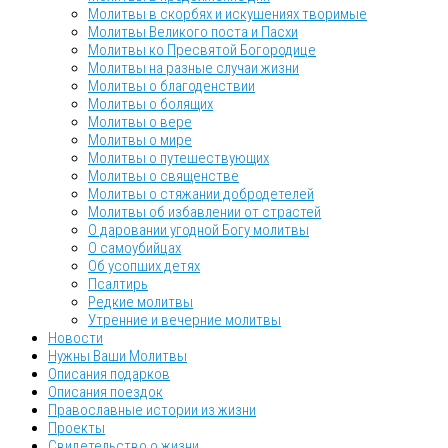
Молитвы в скорбях и искушениях творимые
Молитвы Великого поста и Пасхи
Молитвы ко Пресвятой Богородице
Молитвы на разные случаи жизни
Молитвы о благоденствии
Молитвы о болящих
Молитвы о вере
Молитвы о мире
Молитвы о путешествующих
Молитвы о священстве
Молитвы о стяжании добродетелей
Молитвы об избавлении от страстей
О даровании угодной Богу молитвы
О самоубийцах
Об усопших детях
Псалтирь
Редкие молитвы
Утренние и вечерние молитвы
Новости
Нужны Ваши Молитвы
Описания подарков
Описания поездок
Православные истории из жизни
Проекты
Свидетельство о жизни