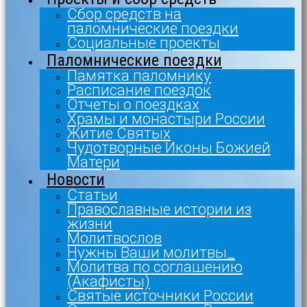
Сбор средств на
паломнические поездки
Социальные проекты
Паломнические поездки
Памятка паломнику
Расписание поездок
Отчеты о поездках
Храмы и монастыри России
Житие Святых
Чудотворные Иконы Божией
Матери
Новости
Статьи
Православные истории из
жизни
Молитвослов
Нужны Ваши молитвы_
Молитва по соглашению
(Акафисты)
Святые источники России