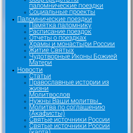
паломнические поездки
Социальные проекты
Паломнические поездки
Памятка паломнику
Расписание поездок
Отчеты о поездках
Храмы и монастыри России
Житие Святых
Чудотворные Иконы Божией
Матери
Новости
Статьи
Православные истории из
жизни
Молитвослов
Нужны Ваши молитвы_
Молитва по соглашению
(Акафисты)
Святые источники России
Святые источники России
(карта)