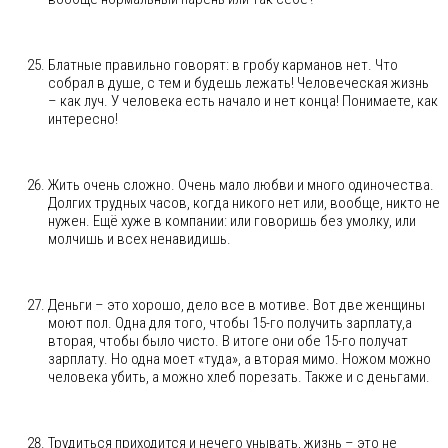
Блатные правильно говорят: в гробу карманов нет. Что
собрал в душе, с тем и будешь лежать! Человеческая жизнь
– как луч. У человека есть начало и нет конца! Понимаете, как
интересно!
Жить очень сложно. Очень мало любви и много одиночества.
Долгих трудных часов, когда никого нет или, вообще, никто не
нужен. Ещё хуже в компании: или говоришь без умолку, или
молчишь и всех ненавидишь.
Деньги – это хорошо, дело все в мотиве. Вот две женщины
моют пол. Одна для того, чтобы 15-го получить зарплату,а
вторая, чтобы было чисто. В итоге они обе 15-го получат
зарплату. Но одна моет «туда», а вторая мимо. Ножом можно
человека убить, а можно хлеб порезать. Также и с деньгами.
Трудиться приходится и нечего унывать, жизнь – это не