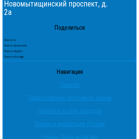
Новомытищинский проспект, д.
2а
Поделиться
Share on vk
Share on odnoklassniki
Share on telegram
Share on whatsapp
Навигация
Главная
Православные истории из жизни
Проекты и сбор средств
Храмы и монастыри России
Нужны Ваши молитвы