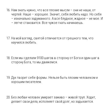
Нам знать нужно, что все плохие мысли – они не наши, от
чертей. Наше – хорошее. Значит, себя любить надо. Но себя
– изначально задуманного. А все блудное, жадное – не мое. И
– легче становится. Все чужое гнать начинаешь.
На мой взгляд, святой отличается от грешного тем, что
научился любить.
Если мы сделали 9100 шагов в сторону от Бога и один шаг в
сторону Бога, то мы движемся.
Дух творит себе формы. Нельзя быть плохим человеком и
хорошим писателем.
Без любви человек умирает заживо – живой труп. Ходит,
делает свои дела, исполняет свой долг, но задыхается.