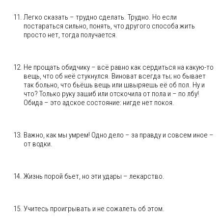
Легко сказать – трудно сделать. Трудно. Но если
постараться сильно, понять, что другого способа жить
просто нет, тогда получается.
Не прощать обидчику – всё равно как сердиться на какую-то
вещь, что об неё стукнулся. Виноват всегда ты; но бывает
так больно, что бьёшь вещь или швыряешь её об пол. Ну и
что? Только руку зашиб или отскочила от пола и – по лбу!
Обида – это адское состояние: нигде нет покоя.
Важно, как мы умрем! Одно дело – за правду и совсем иное –
от водки.
Жизнь порой бьет, но эти удары – лекарство.
Учитесь проигрывать и не сожалеть об этом.