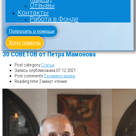
Отзывы
Контакты
Работа в Фонде
Попросить о помощи
Хочу помочь
З0 СОВЕТОВ от Петра Мамонова
Post category:
Статьи
Запись опубликована:
07.12.2021
Post comments:
0 комментариев
Reading time:
2 минут чтения