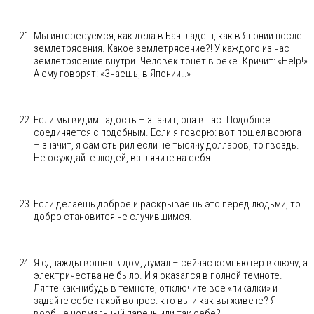
Мы интересуемся, как дела в Бангладеш, как в Японии после
землетрясения. Какое землетрясение?! У каждого из нас
землетрясение внутри. Человек тонет в реке. Кричит: «Help!»
А ему говорят: «Знаешь, в Японии…»
Если мы видим гадость – значит, она в нас. Подобное
соединяется с подобным. Если я говорю: вот пошел ворюга
– значит, я сам стырил если не тысячу долларов, то гвоздь.
Не осуждайте людей, взгляните на себя.
Если делаешь доброе и раскрываешь это перед людьми, то
добро становится не случившимся.
Я однажды вошел в дом, думал – сейчас компьютер включу, а
электричества не было. И я оказался в полной темноте.
Лягте как-нибудь в темноте, отключите все «пикалки» и
задайте себе такой вопрос: кто вы и как вы живете? Я
вообще нормальный парень или так себе?