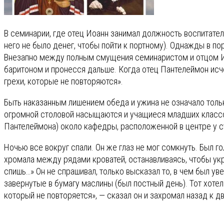
В семинарии, где отец Иоанн занимал должность воспитател
него не было денег, чтобы пойти к портному). Однажды в по
Внезапно между полным смущения семинаристом и отцом Ио
баритоном и пронесся дальше. Когда отец Пантелеймон исчез
грехи, которые не повторяются».
Быть наказанным лишением обеда и ужина не означало тольк
огромной столовой насыщаются и учащиеся младших классов
Пантелеймона) около кафедры, расположенной в центре у 
Ночью все вокруг спали. Он же глаз не мог сомкнуть. Был г
хромала между рядами кроватей, останавливаясь, чтобы укр
спишь…» Он не спрашивал, только высказал то, в чем был ув
завернутые в бумагу маслины (был постный день). Тот хотел 
который не повторяется», — сказал он и захромал назад к д