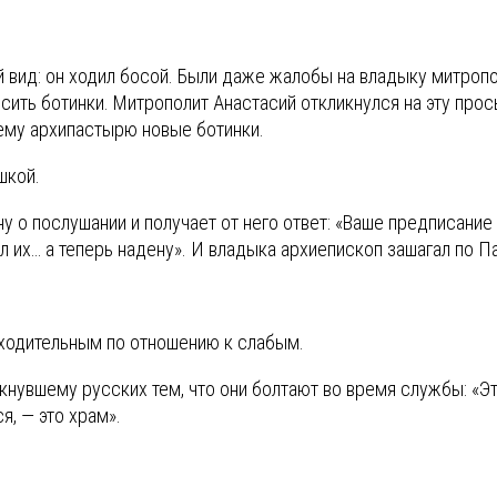
 вид: он ходил босой. Были даже жалобы на владыку митропо
сить ботинки. Митрополит Анастасий откликнулся на эту прос
ему архипастырю новые ботинки.
шкой.
 о послушании и получает от него ответ: «Ваше предписание 
сил их… а теперь надену». И владыка архиепископ зашагал по П
сходительным по отношению к слабым.
екнувшему русских тем, что они болтают во время службы: «
я, — это храм».