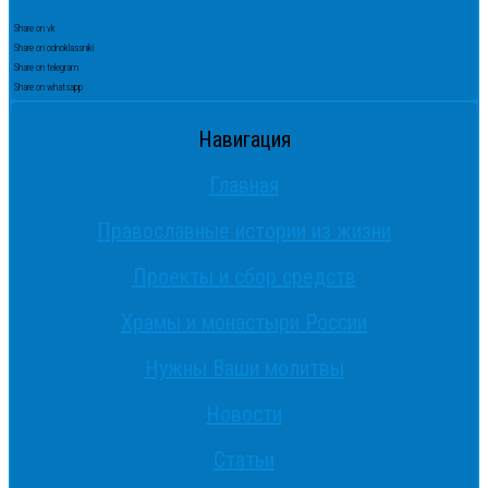
Share on vk
Share on odnoklassniki
Share on telegram
Share on whatsapp
Навигация
Главная
Православные истории из жизни
Проекты и сбор средств
Храмы и монастыри России
Нужны Ваши молитвы
Новости
Статьи