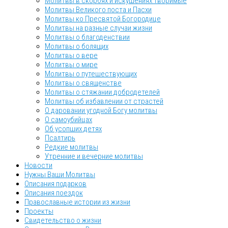
Молитвы в скорбях и искушениях творимые
Молитвы Великого поста и Пасхи
Молитвы ко Пресвятой Богородице
Молитвы на разные случаи жизни
Молитвы о благоденствии
Молитвы о болящих
Молитвы о вере
Молитвы о мире
Молитвы о путешествующих
Молитвы о священстве
Молитвы о стяжании добродетелей
Молитвы об избавлении от страстей
О даровании угодной Богу молитвы
О самоубийцах
Об усопших детях
Псалтирь
Редкие молитвы
Утренние и вечерние молитвы
Новости
Нужны Ваши Молитвы
Описания подарков
Описания поездок
Православные истории из жизни
Проекты
Свидетельство о жизни