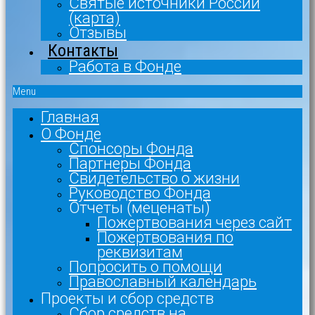
Святые источники России
(карта)
Отзывы
Контакты
Работа в Фонде
Menu
Главная
О Фонде
Спонсоры Фонда
Партнеры Фонда
Свидетельство о жизни
Руководство Фонда
Отчеты (меценаты)
Пожертвования через сайт
Пожертвования по
реквизитам
Попросить о помощи
Православный календарь
Проекты и сбор средств
Сбор средств на