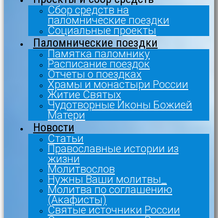
Сбор средств на
паломнические поездки
Социальные проекты
Паломнические поездки
Памятка паломнику
Расписание поездок
Отчеты о поездках
Храмы и монастыри России
Житие Святых
Чудотворные Иконы Божией
Матери
Новости
Статьи
Православные истории из
жизни
Молитвослов
Нужны Ваши молитвы_
Молитва по соглашению
(Акафисты)
Святые источники России