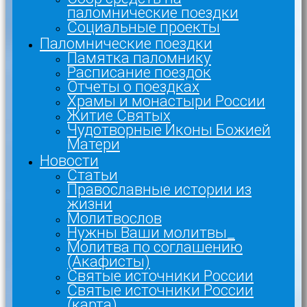
паломнические поездки
Социальные проекты
Паломнические поездки
Памятка паломнику
Расписание поездок
Отчеты о поездках
Храмы и монастыри России
Житие Святых
Чудотворные Иконы Божией
Матери
Новости
Статьи
Православные истории из
жизни
Молитвослов
Нужны Ваши молитвы_
Молитва по соглашению
(Акафисты)
Святые источники России
Святые источники России
(карта)