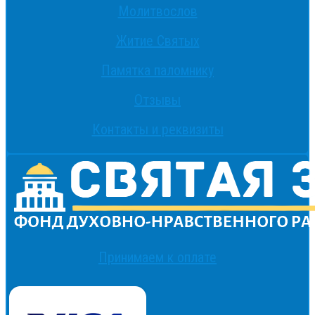
Молитвослов
Житие Святых
Памятка паломнику
Отзывы
Контакты и реквизиты
Принимаем к оплате