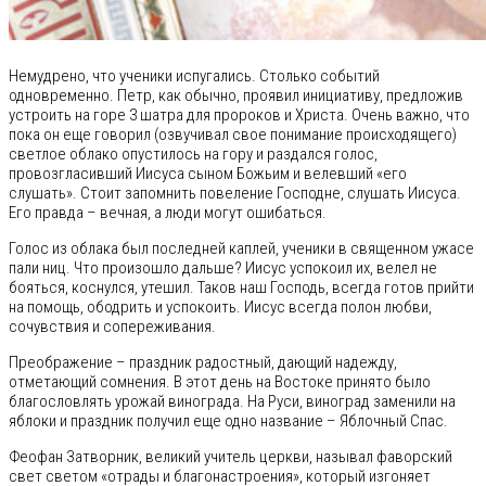
Немудрено, что ученики испугались. Столько событий
одновременно. Петр, как обычно, проявил инициативу, предложив
устроить на горе 3 шатра для пророков и Христа. Очень важно, что
пока он еще говорил (озвучивал свое понимание происходящего)
светлое облако опустилось на гору и раздался голос,
провозгласивший Иисуса сыном Божьим и велевший «его
слушать». Стоит запомнить повеление Господне, слушать Иисуса.
Его правда – вечная, а люди могут ошибаться.
Голос из облака был последней каплей, ученики в священном ужасе
пали ниц. Что произошло дальше? Иисус успокоил их, велел не
бояться, коснулся, утешил. Таков наш Господь, всегда готов прийти
на помощь, ободрить и успокоить. Иисус всегда полон любви,
сочувствия и сопереживания.
Преображение – праздник радостный, дающий надежду,
отметающий сомнения. В этот день на Востоке принято было
благословлять урожай винограда. На Руси, виноград заменили на
яблоки и праздник получил еще одно название – Яблочный Спас.
Феофан Затворник, великий учитель церкви, называл фаворский
свет светом «отрады и благонастроения», который изгоняет