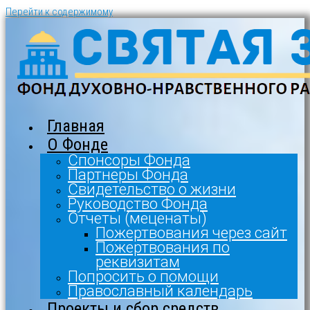
Перейти к содержимому
Главная
О Фонде
Спонсоры Фонда
Партнеры Фонда
Свидетельство о жизни
Руководство Фонда
Отчеты (меценаты)
Пожертвования через сайт
Пожертвования по
реквизитам
Попросить о помощи
Православный календарь
Проекты и сбор средств