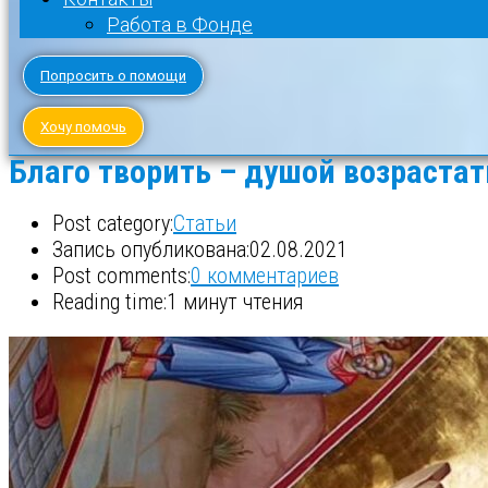
Работа в Фонде
Попросить о помощи
Хочу помочь
Благо творить – душой возрастат
Post category:
Статьи
Запись опубликована:
02.08.2021
Post comments:
0 комментариев
Reading time:
1 минут чтения