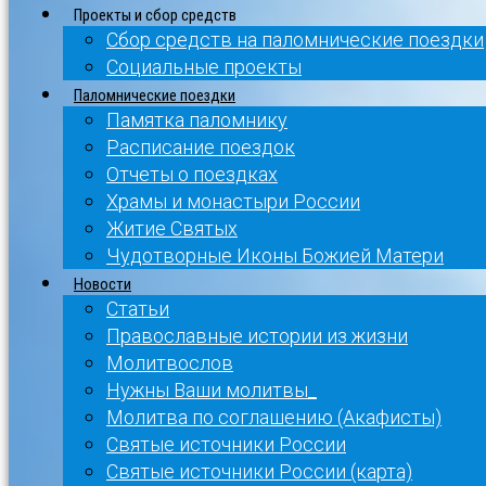
Проекты и сбор средств
Сбор средств на паломнические поездки
Социальные проекты
Паломнические поездки
Памятка паломнику
Расписание поездок
Отчеты о поездках
Храмы и монастыри России
Житие Святых
Чудотворные Иконы Божией Матери
Новости
Статьи
Православные истории из жизни
Молитвослов
Нужны Ваши молитвы_
Молитва по соглашению (Акафисты)
Святые источники России
Святые источники России (карта)