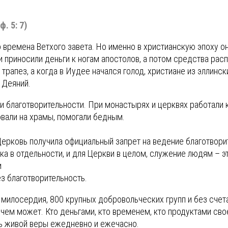
. 5: 7)
 времена Ветхого завета. Но именно в христианскую эпоху он
 и приносили деньги к ногам апостолов, а потом средства ра
апез, а когда в Иудее начался голод, христиане из эллинс
 Деяний.
ии благотворительности. При монастырях и церквях работали 
овали на храмы, помогали бедным.
 Церковь получила официальный запрет на ведение благотвори
а в отдельности, и для Церкви в целом, служение людям – эт
и
з благотворительность.
милосердия, 800 крупных добровольческих групп и без счет
ем может. Кто деньгами, кто временем, кто продуктами свое
ь живой веры ежедневно и ежечасно.