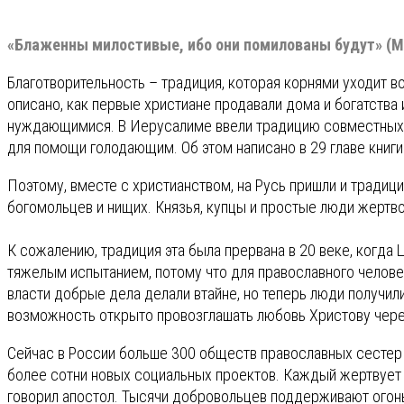
«Блаженны милостивые, ибо они помилованы будут» (Мф
Благотворительность – традиция, которая корнями уходит во
описано, как первые христиане продавали дома и богатства
нуждающимися. В Иерусалиме ввели традицию совместных тр
для помощи голодающим. Об этом написано в 29 главе книги
Поэтому, вместе с христианством, на Русь пришли и традиц
богомольцев и нищих. Князья, купцы и простые люди жертв
К сожалению, традиция эта была прервана в 20 веке, когда
тяжелым испытанием, потому что для православного человек
власти добрые дела делали втайне, но теперь люди получил
возможность открыто провозглашать любовь Христову чере
Сейчас в России больше 300 обществ православных сестер 
более сотни новых социальных проектов. Каждый жертвует ч
говорил апостол. Тысячи добровольцев поддерживают огон