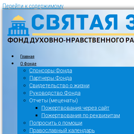
Перейти к содержимому
Главная
О Фонде
Спонсоры Фонда
Партнеры Фонда
Свидетельство о жизни
Руководство Фонда
Отчеты (меценаты)
Пожертвования через сайт
Пожертвования по реквизитам
Попросить о помощи
Православный календарь