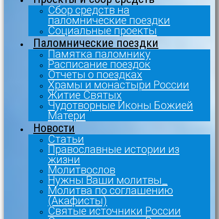
Сбор средств на
паломнические поездки
Социальные проекты
Паломнические поездки
Памятка паломнику
Расписание поездок
Отчеты о поездках
Храмы и монастыри России
Житие Святых
Чудотворные Иконы Божией
Матери
Новости
Статьи
Православные истории из
жизни
Молитвослов
Нужны Ваши молитвы_
Молитва по соглашению
(Акафисты)
Святые источники России