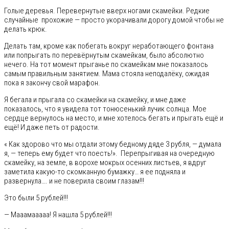
Голые деревья. Перевернутые вверх ногами скамейки. Редкие
случайные прохожие — просто укорачивали дорогу домой чтобы не
делать крюк.
Делать там, кроме как побегать вокруг неработающего фонтана
или попрыгать по перевёрнутым скамейкам, было абсолютно
нечего. На тот момент прыганье по скамейкам мне показалось
самым правильным занятием. Мама стояла неподалёку, ожидая
пока я закончу свой марафон.
Я бегала и прыгала со скамейки на скамейку, и мне даже
показалось, что я увидела тот тонюсенький лучик солнца. Мое
сердце вернулось на место, и мне хотелось бегать и прыгать ещё и
ещё! И даже петь от радости.
« Как здорово что мы отдали этому бедному дяде 3 рубля, — думала
я, — теперь ему будет что поесть!». Перепрыгивая на очередную
скамейку, на земле, в ворохе мокрых осенних листьев, я вдруг
заметила какую-то скомканную бумажку… я ее подняла и
развернула…. и не поверила своим глазам!!!
Это были 5 рублей!!!
— Мааамааааа! Я нашла 5 рублей!!!