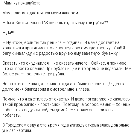
-Мам, ну пожалуйста!
Мама слегка сдаётся под моим напором…
— Ты действительно ТАК хочешь отдать ему три рубля??
— Да!!!!
— Ну что-ж, если ты так решила — отдавай! И мама достаёт из
кошелька и протягивает мне последнюю смятую трешку. Ура!! Я
бегу к инвалиду и с радостью вручаю ему заветную бумажку!!!
Сказать что он удивился — не сказать ничего! Сейчас, я понимаю,
что он просто опешил. Три рубля нищим в то время не подавали. Тем
более уж — последние три рубля.
Но он этого не знал, да и мне тогда это было не понять. Дяденька
долго меня благодарил и смотрел мне в глаза.
Помню, что я светилась от счастья! И даже погода уже не казалась
такой промозглой и противной. Поэтому на вопрос мамы: — Хочешь
побегать в саду или пойдём домой , — я сразу согласилась
побегать.
В Городском саду в это время года взгляду открывалась довольно
унылая картина.