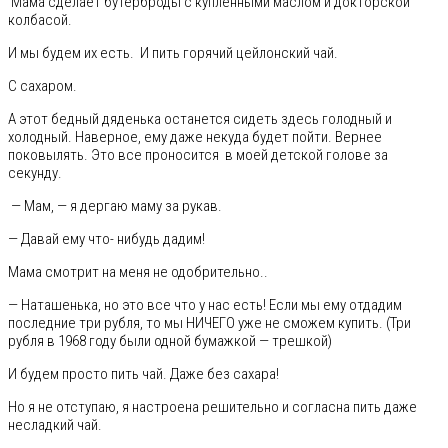
Мама сделает бутерброды с купленными маслом и докторской
колбасой.
И мы будем их есть. И пить горячий цейлонский чай.
С сахаром.
А этот бедный дяденька останется сидеть здесь голодный и
холодный. Наверное, ему даже некуда будет пойти. Вернее
поковылять. Это все проносится в моей детской голове за
секунду.
— Мам, — я дергаю маму за рукав.
— Давай ему что- нибудь дадим!
Мама смотрит на меня не одобрительно..
— Наташенька, но это все что у нас есть! Если мы ему отдадим
последние три рубля, то мы НИЧЕГО уже не сможем купить. (Три
рубля в 1968 году были одной бумажкой — трешкой)
И будем просто пить чай. Даже без сахара!
Но я не отступаю, я настроена решительно и согласна пить даже
несладкий чай.