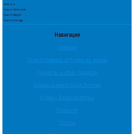
Share on vk
Share on odnoklassniki
Share on telegram
Share on whatsapp
Навигация
Главная
Православные истории из жизни
Проекты и сбор средств
Храмы и монастыри России
Нужны Ваши молитвы
Новости
Статьи