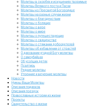
Молитвы в скорбях и искушениях творимые
Молитвы Великого поста и Пасхи
Молитвы ко Пресвятой Богородице
Молитвы на разные случаи жизни
Молитвы о благоденствии
Молитвы о болящих
Молитвы о вере
Молитвы о мире
Молитвы о путешествующих
Молитвы о священстве
Молитвы о стяжании добродетелей
Молитвы об избавлении от страстей
О даровании угодной Богу молитвы
О самоубийцах
Об усопших детях
Псалтирь
Редкие молитвы
Утренние и вечерние молитвы
Новости
Нужны Ваши Молитвы
Описания подарков
Описания поездок
Православные истории из жизни
Проекты
Свидетельство о жизни