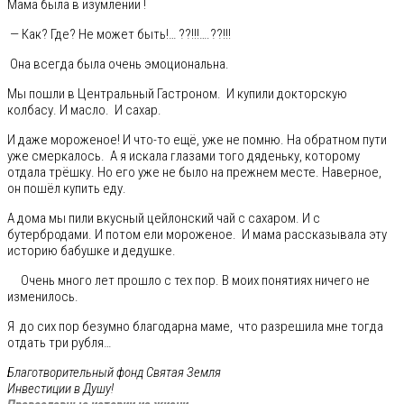
Мама была в изумлении !
— Как? Где? Не может быть!… ??!!!….??!!!
Она всегда была очень эмоциональна.
Мы пошли в Центральный Гастроном. И купили докторскую
колбасу. И масло. И сахар.
И даже мороженое! И что-то ещё, уже не помню. На обратном пути
уже смеркалось. А я искала глазами того дяденьку, которому
отдала трёшку. Но его уже не было на прежнем месте. Наверное,
он пошёл купить еду.
А дома мы пили вкусный цейлонский чай с сахаром. И с
бутербродами. И потом ели мороженое. И мама рассказывала эту
историю бабушке и дедушке.
Очень много лет прошло с тех пор. В моих понятиях ничего не
изменилось.
Я до сих пор безумно благодарна маме, что разрешила мне тогда
отдать три рубля…
Благотворительный фонд Святая Земля
Инвестиции в Душу!