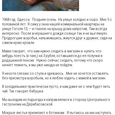
1968 год. Одесса. Поздняя осень. На улице холодно и сыро. Мне 5 с
половиной лет. Я сижу у окна нашей коммунальной квартиры на
улице Гоголя 13, — и глазею на крышу дома напротив. Там всегда
интересно. После вчерашнего дождя солнце так и не выглянуло.
Продрогшие воробьи, напыжившись, жмутся друг к дружке, сидя на
самом краю кровли.
Мама говорит, что нам нужно сходить в магазин и купить что-
нибудь поесть (к чаю,) на 3 рубля, оставшиеся до ее получки и
дедушкиной пенсии. Нужно сейчас сходить, потому что скоро
начнёт темнеть, и мы уже никуда не пойдём.
Я нехотя слезаю со стула и одеваюсь. Мне не хочется оставлять
без присмотра воробьев, но я люблю ходить с мамой в магазин.
В холодильнике практически пусто, и нам даже не с чем будет пить
чай. Так говорит бабушка.
Мы выходим из подъезда и направляемся в сторону Центрального
гастронома на Дерибасовской.
Мокрые листья прилипают к ботинкам. Я пытаюсь на них наступать