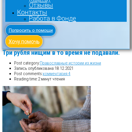
Отзывы
Контакты
Работа в Фонде
Попросить о помощи
Хочу помочь
Три рубля нищим в то время не подавали.
Post category:
Православные истории из жизни
Запись опубликована:
18.12.2021
Post comments:
комментария 4
Reading time:
2 минут чтения