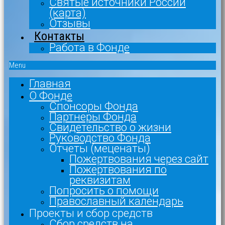
Святые источники России
(карта)
Отзывы
Контакты
Работа в Фонде
Menu
Главная
О Фонде
Спонсоры Фонда
Партнеры Фонда
Свидетельство о жизни
Руководство Фонда
Отчеты (меценаты)
Пожертвования через сайт
Пожертвования по
реквизитам
Попросить о помощи
Православный календарь
Проекты и сбор средств
Сбор средств на