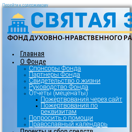
Перейти к содержимому
Главная
О Фонде
Спонсоры Фонда
Партнеры Фонда
Свидетельство о жизни
Руководство Фонда
Отчеты (меценаты)
Пожертвования через сайт
Пожертвования по
реквизитам
Попросить о помощи
Православный календарь
Проекты и сбор средств