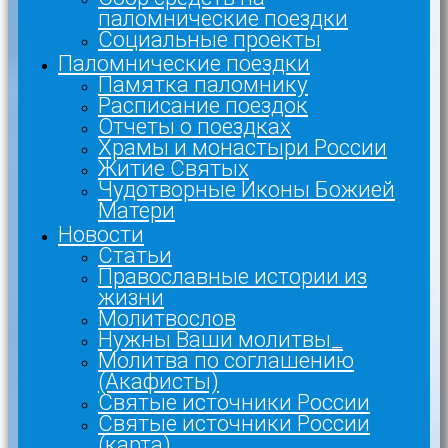
паломнические поездки
Социальные проекты
Паломнические поездки
Памятка паломнику
Расписание поездок
Отчеты о поездках
Храмы и монастыри России
Житие Святых
Чудотворные Иконы Божией
Матери
Новости
Статьи
Православные истории из
жизни
Молитвослов
Нужны Ваши молитвы_
Молитва по соглашению
(Акафисты)
Святые источники России
Святые источники России
(карта)