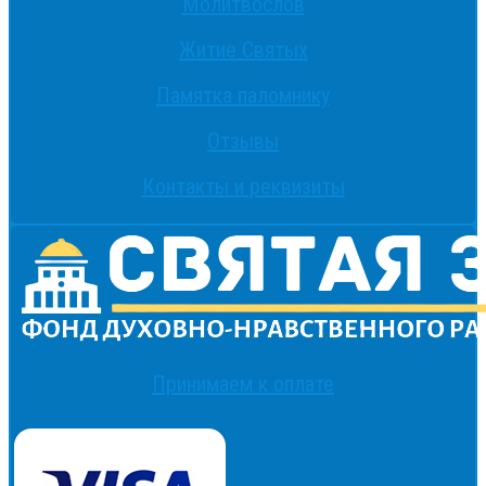
Молитвослов
Житие Святых
Памятка паломнику
Отзывы
Контакты и реквизиты
Принимаем к оплате