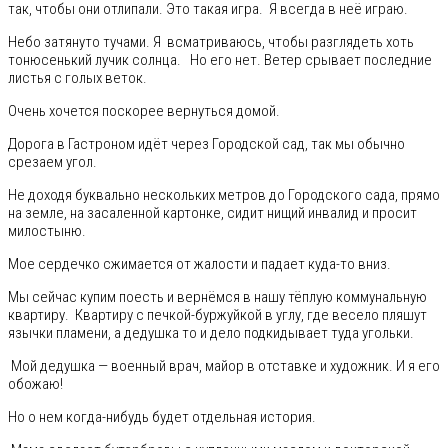
так, чтобы они отлипали. Это такая игра. Я всегда в неё играю.
Небо затянуто тучами. Я всматриваюсь, чтобы разглядеть хоть
тонюсенький лучик солнца. Но его нет. Ветер срывает последние
листья с голых веток.
Очень хочется поскорее вернуться домой.
Дорога в Гастроном идёт через Городской сад, так мы обычно
срезаем угол.
Не доходя буквально нескольких метров до Городского сада, прямо
на земле, на засаленной картонке, сидит нищий инвалид и просит
милостыню.
Мое сердечко сжимается от жалости и падает куда-то вниз.
Мы сейчас купим поесть и вернёмся в нашу тёплую коммунальную
квартиру. Квартиру с печкой-буржуйкой в углу, где весело пляшут
язычки пламени, а дедушка то и дело подкидывает туда угольки.
Мой дедушка — военный врач, майор в отставке и художник. И я его
обожаю!
Но о нем когда-нибудь будет отдельная история.