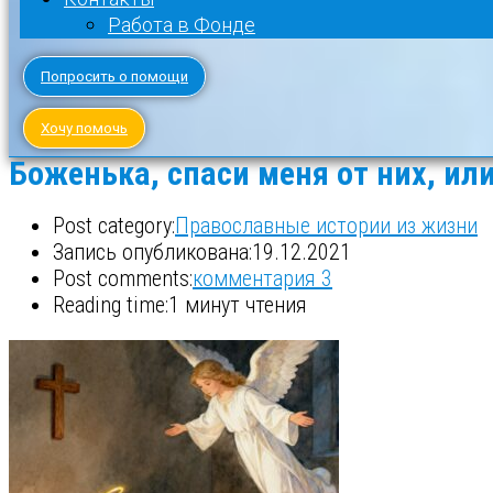
Работа в Фонде
Попросить о помощи
Хочу помочь
Боженька, спаси меня от них, ил
Post category:
Православные истории из жизни
Запись опубликована:
19.12.2021
Post comments:
комментария 3
Reading time:
1 минут чтения