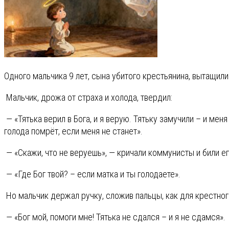
Одного мальчика 9 лет, сына убитого крестьянина, вытащили
Мальчик, дрожа от страха и холода, твердил:
— «Тятька верил в Бога, и я верую. Тятьку замучили – и меня
голода помрёт, если меня не станет».
— «Скажи, что не веруешь», — кричали коммунисты и били его
— «Где Бог твой? – если матка и ты голодаете».
Но мальчик держал ручку, сложив пальцы, как для крестног
— «Бог мой, помоги мне! Тятька не сдался – и я не сдамся».