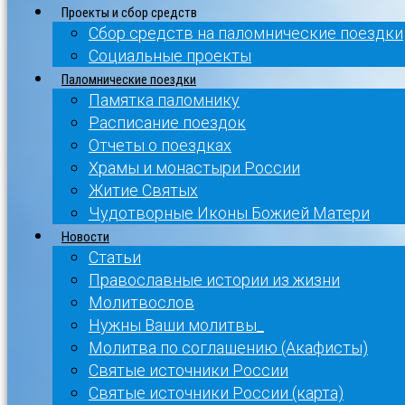
Проекты и сбор средств
Сбор средств на паломнические поездки
Социальные проекты
Паломнические поездки
Памятка паломнику
Расписание поездок
Отчеты о поездках
Храмы и монастыри России
Житие Святых
Чудотворные Иконы Божией Матери
Новости
Статьи
Православные истории из жизни
Молитвослов
Нужны Ваши молитвы_
Молитва по соглашению (Акафисты)
Святые источники России
Святые источники России (карта)