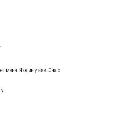
а.
т меня. Я один у неё. Она с
гу.