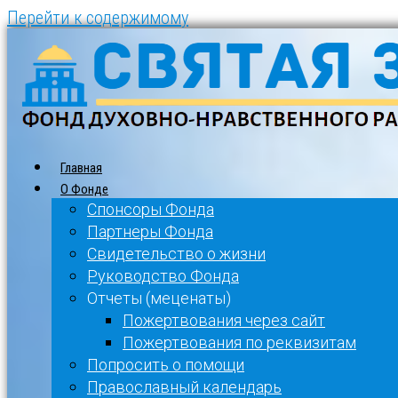
Перейти к содержимому
Главная
О Фонде
Спонсоры Фонда
Партнеры Фонда
Свидетельство о жизни
Руководство Фонда
Отчеты (меценаты)
Пожертвования через сайт
Пожертвования по реквизитам
Попросить о помощи
Православный календарь