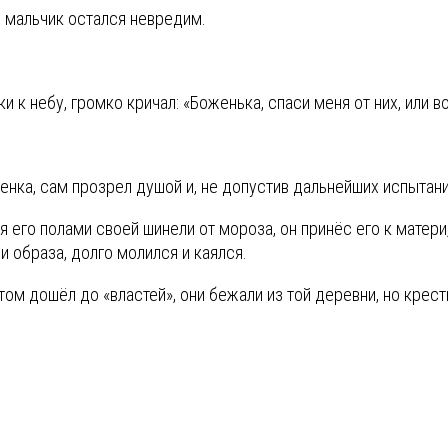
о мальчик остался невредим.
ки к небу, громко кричал: «Боженька, спаси меня от них, или 
енка, сам прозрел душой и, не допустив дальнейших испытан
его полами своей шинели от мороза, он принёс его к матери, 
и образа, долго молился и каялся.
том дошёл до «властей», они бежали из той деревни, но крест