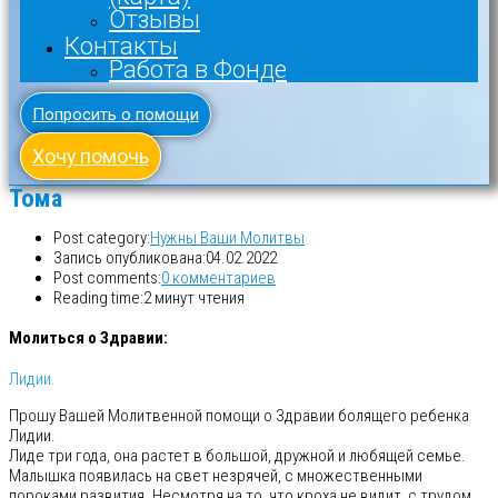
Отзывы
Контакты
Работа в Фонде
Попросить о помощи
Хочу помочь
Тома
Post category:
Нужны Ваши Молитвы
Запись опубликована:
04.02.2022
Post comments:
0 комментариев
Reading time:
2 минут чтения
Молиться о Здравии:
Лидии.
Прошу Вашей Молитвенной помощи о Здравии болящего ребенка
Лидии.
Лиде три года, она растет в большой, дружной и любящей семье.
Малышка появилась на свет незрячей, с множественными
пороками развития. Несмотря на то, что кроха не видит, с трудом