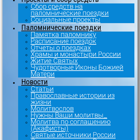
Сбор средств на
паломнические поездки
Социальные проекты
Паломнические поездки
Памятка паломнику
Расписание поездок
Отчеты о поездках
Храмы и монастыри России
Житие Святых
Чудотворные Иконы Божией
Матери
Новости
Статьи
Православные истории из
жизни
Молитвослов
Нужны Ваши молитвы_
Молитва по соглашению
(Акафисты)
Святые источники России