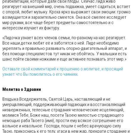
реабилитаций, которые дали свои плоды. Сейчас Лида живо
реагирует на внешний мир, очень подвижна, умеет садиться, встает
с опорой, любит музыку. Кроха ярко выражает свои эмоции: громко
возмущается и заразительно смеется. Она всё смелее исследует
мир руками, все чаще берет предметы самостоятельно и с
интересом изучает их фактуру.
«Лидочка узнает всех членов семьи, по-разному на нас реагирует.
Все наши детки любят её и заботятся о ней. Лиде необходимо
укреплять и правильно развивать опорно-двигательный аппарат, и
без помощи специалистов тут никак не обойтись. У малышки есть
шанс пойти своими ножками и еще активнее познавать этот мир.»
Оставьте свой комментарий к прошению о молитве, и просящий
узнает что Вы помолитесь о его чаяниях.
⠀
Молитва о Здравии
Владыка Вседержитель, Святой Царь, наставляющий и не
умерщвляющий, поддерживающий падающих и восстановляющий
низверженных, телесные страдания человеческие исцеляющий,
молимся Тебе, Боже наш, посети Твоею милостью страдающего
немощью раба Твоего (имя), прости ему всякое согрешение его
вольное и невольное. Господи, пошли с небес врачующую силу
Твою, прикоснись к его телу, угаси в нем жар, прекрати страдание и