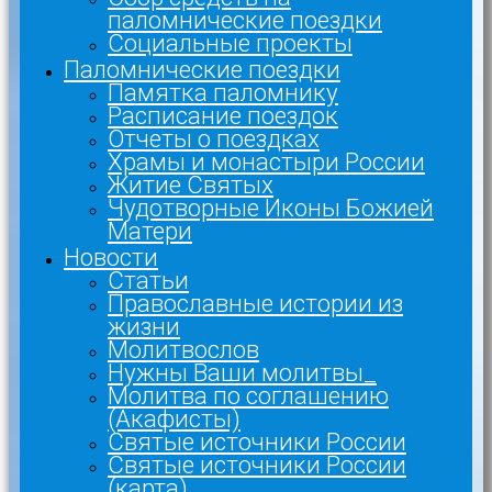
паломнические поездки
Социальные проекты
Паломнические поездки
Памятка паломнику
Расписание поездок
Отчеты о поездках
Храмы и монастыри России
Житие Святых
Чудотворные Иконы Божией
Матери
Новости
Статьи
Православные истории из
жизни
Молитвослов
Нужны Ваши молитвы_
Молитва по соглашению
(Акафисты)
Святые источники России
Святые источники России
(карта)