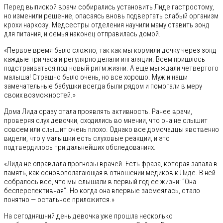
Перед выпиской врачи собирались установить Лиде гастростому,
но изменили решение, опасаясь вновь подвергать слабый организм
крохи наркозу. Медсестры отделения научили маму ставить зонд
для питания, и семья наконец отправилась домой.
«Первое время было сложно, так как мы кормили дочку через зонд
каждые три часа и регулярно делали ингаляции. Всем пришлось
подстраиваться под новый ритм жизни. А еще мы ждали четвертого
малыша! Страшно было очень, но все хорошо. Муж и наши
замечательные бабушки всегда были рядом и помогали в меру
своих возможностей.»
Дома Лида сразу стала проявлять активность. Ранее врачи,
проверяя слух девочки, сходились во мнении, что она не слышит
совсем или слышит очень плохо. Однако все домочадцы явственно
видели, что у малышки есть слуховые реакции, и это
подтвердилось при дальнейших обследованиях.
«Лида не оправдала прогнозы врачей. Есть фраза, которая запала в
память, как основополагающая в отношении медиков к Лиде. В ней
собралось всё, что мы слышали в первый год ее жизни: “Она
бесперспективная”. Но когда она впервые засмеялась, стало
понятно — остальное приложится.»
На сегодняшний день девочка уже прошла несколько