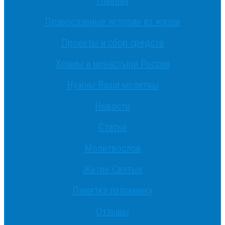
Главная
Православные истории из жизни
Проекты и сбор средств
Храмы и монастыри России
Нужны Ваши молитвы
Новости
Статьи
Молитвослов
Житие Святых
Памятка паломнику
Отзывы