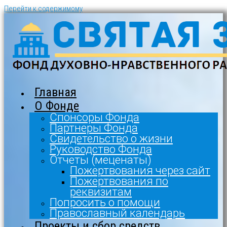
Перейти к содержимому
Главная
О Фонде
Спонсоры Фонда
Партнеры Фонда
Свидетельство о жизни
Руководство Фонда
Отчеты (меценаты)
Пожертвования через сайт
Пожертвования по
реквизитам
Попросить о помощи
Православный календарь
Проекты и сбор средств