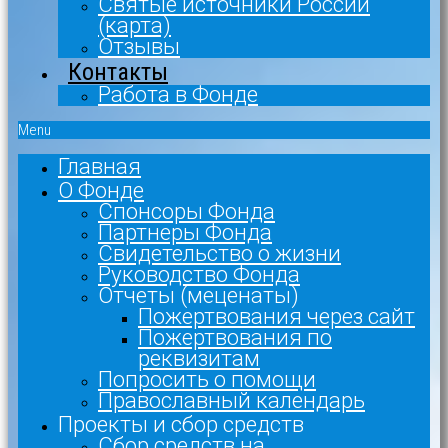
Святые источники России
(карта)
Отзывы
Контакты
Работа в Фонде
Menu
Главная
О Фонде
Спонсоры Фонда
Партнеры Фонда
Свидетельство о жизни
Руководство Фонда
Отчеты (меценаты)
Пожертвования через сайт
Пожертвования по
реквизитам
Попросить о помощи
Православный календарь
Проекты и сбор средств
Сбор средств на