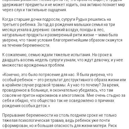
удерживает предметы и не может ходить, она активно познает мир
через слух и тактильные ощущения.
Когда старшие дочки подросли, супруги Рудых решились на
третьего ребенка. За год до рождения малышки семья на три
месяца уехала в деревню: свежий воздух, походы в лес,
натуральные продукты и размеренный ритм жизни — мама была
уверена, что такие условия благоприятнейшим образом скажутся
на течении беременности.
К сожалению, семью ждали тяжелые испытания. На сроке в
двадцать восемь недель супруги узнали, что ждут девочку, и у нее
множество врожденных проблем.
«Конечно, это было потрясение для нас. Я была уверена, что
особый ребенок — это результат деструктивного образа жизни или
в крайнем случае родовой травмы. А у нас-то почему? За время,
проведенное в больнице, я окончательно убедилась, что там
совсем не притон наркоманов и алкоголиков. Мне очень стыдно за
себя и обидно, что общество так не осведомлено о причинах
рождения особых деток.»
Прерывание беременности на столь позднем сроке не только
тяжелая психологическая травма, ведь ребенок уже почти
сформирован, но и большая опасность для жизни матери. Риск