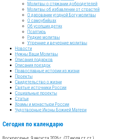
Молитвы о стяжании добродетелей
Молитвы об избавлении от страстей
О даровании угодной Богу молитвы
О самоубийцах
Об усопших детях
Псалтирь
Редкие молитвы
Утренние и вечерние молитвы
Новости
Нужны Ваши Молитвы
Описания подарков
Описания поездок
Православные истории из жизни
Проекты
Свидетельство о жизни
Святые источники России
Социальные проекты
Статьи
Храмы и монастыри России
Чудотворные Иконы Божией Матери
Сегодня по календарю
Воскресенье, 9 августа 2026 г.
(27 июля ст.ст.)