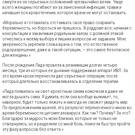
смерти из-за серьезных осложнений чрезвычайно велик. Чаще
всего женщины погибают из-за занесенной инфекции, травм и
начавшегося кровотечения, которое врачи не могут остановить.
«Морально я готовилась отстаивать своё право сохранить
беременность, но бороться не пришлось. В роддоме все, начиная с
консультации и заканчивая родильным залом, с должной этикой
отнеслись к моему выбору и лишних вопросов не задавали. Мою
уверенность укрепили слова врача о том, что естественное
родоразрешение, даже в такой ситуации, — это самое безопасное
для женщины.»
После рождения Лида провела в реанимации долгих четыре
месяца, три из которых ее дыхание поддерживал аппарат ИВЛ. За
это время кроха перенесла две серьезные операции, после
которых длительно восстанавливалась в отделении терапии.
«Лида появилась на свет крохотным синим комочком и даже не
могла дышать сама. Я думала, если она вообще выживет, то,
наверное, будет только лежать и никогда не сможет увидеть мир.
По предположениям врачей, это результат перенесенного мною во
время беременности цитомегаловируса. Как так? Почему? За что?
Благодарю за мудрость моих близких, которые не только не
отвернулись, но и разделили со мной боль, помогли быстро пройти
эту фазу вопросов без ответа.»