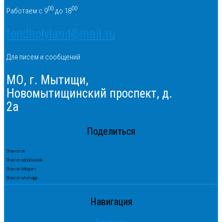
00
00
Работаем с 9
до 18
fondholyland@mail.ru
Для писем и сообщений
МО, г. Мытищи,
Новомытищинский проспект, д.
2а
Поделиться
Share on vk
Share on odnoklassniki
Share on telegram
Share on whatsapp
Навигация