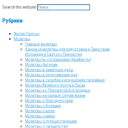
Search this website
Рубрики
Житие Святых
Молитвы
Главные молитвы
Каноны и молитвы для подготовки к Таинствам
Исповеди и Святого Причастия
Молитва по соглашению (Акафисты)
Молитвы Ангелам
Молитвы в памятные даты
Молитвы в продолжение дня
Молитвы в скорбях и искушениях творимые
Молитвы Великого поста и Пасхи
Молитвы ко Пресвятой Богородице
Молитвы на разные случаи жизни
Молитвы о благоденствии
Молитвы о болящих
Молитвы о вере
Молитвы о мире
Молитвы о путешествующих
Молитвы о священстве