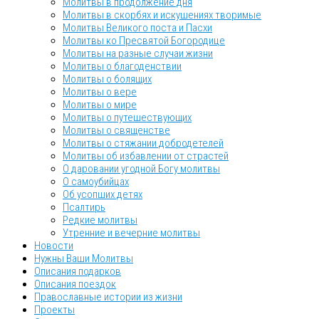
Молитвы в продолжение дня
Молитвы в скорбях и искушениях творимые
Молитвы Великого поста и Пасхи
Молитвы ко Пресвятой Богородице
Молитвы на разные случаи жизни
Молитвы о благоденствии
Молитвы о болящих
Молитвы о вере
Молитвы о мире
Молитвы о путешествующих
Молитвы о священстве
Молитвы о стяжании добродетелей
Молитвы об избавлении от страстей
О даровании угодной Богу молитвы
О самоубийцах
Об усопших детях
Псалтирь
Редкие молитвы
Утренние и вечерние молитвы
Новости
Нужны Ваши Молитвы
Описания подарков
Описания поездок
Православные истории из жизни
Проекты