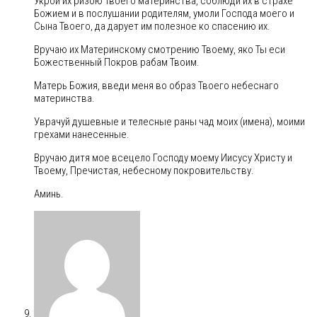
Укрой их ризою Твоего материнства, соблюди их в страхе
Божием и в послушании родителям, умоли Господа моего и
Сына Твоего, да дарует им полезное ко спасению их.
Вручаю их Материнскому смотрению Твоему, яко Ты еси
Божественный Покров рабам Твоим.
Матерь Божия, введи меня во образ Твоего небеснаго
материнства.
Уврачуй душевные и телесные раны чад моих (имена), моими
грехами нанесенные.
Вручаю дитя мое всецело Господу моему Иисусу Христу и
Твоему, Пречистая, небесному покровительству.
Аминь.