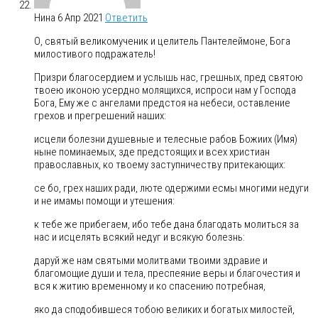
Нина
6 Апр 2021
Ответить
О, святый великомученик и целитель Пантелеймоне, Бога
милостивого подражатель!
Призри благосердием и услышь нас, грешных, пред святою
твоею иконою усердно молящихся, испроси нам у Господа
Бога, Ему же с ангелами предстоя на небеси, оставление
грехов и прегрешений наших:
исцели болезни душевные и телесные рабов Божиих (Имя)
ныне поминаемых, зде предстоящих и всех христиан
православных, ко твоему заступничеству притекающих:
се бо, грех наших ради, люте одержими есмы многими недуги
и не имамы помощи и утешения:
к тебе же прибегаем, ибо тебе дана благодать молиться за
нас и исцелять всякий недуг и всякую болезнь:
даруй же нам святыми молитвами твоими здравие и
благомощие души и тела, преспеяние веры и благочестия и
вся к житию временному и ко спасению потребная,
яко да сподобившеся тобою великих и богатых милостей,