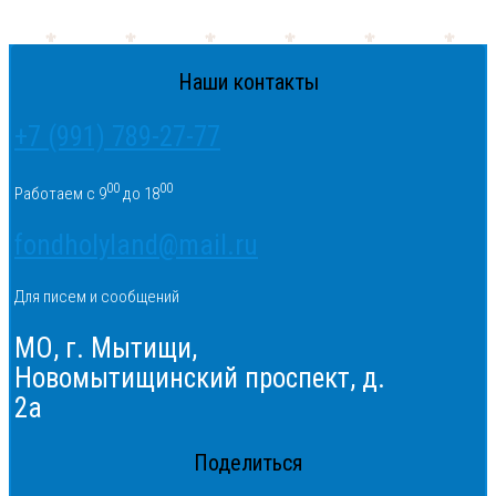
Наши контакты
+7 (991) 789-27-77
00
00
Работаем с 9
до 18
fondholyland@mail.ru
Для писем и сообщений
МО, г. Мытищи,
Новомытищинский проспект, д.
2а
Поделиться