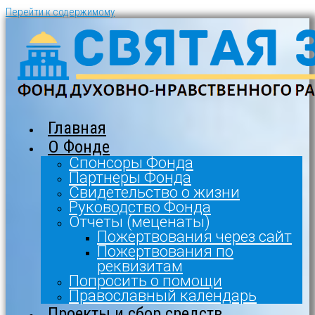
Перейти к содержимому
Главная
О Фонде
Спонсоры Фонда
Партнеры Фонда
Свидетельство о жизни
Руководство Фонда
Отчеты (меценаты)
Пожертвования через сайт
Пожертвования по
реквизитам
Попросить о помощи
Православный календарь
Проекты и сбор средств