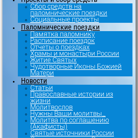
Сбор средств на
паломнические поездки
Социальные проекты
Паломнические поездки
Памятка паломнику
Расписание поездок
Отчеты о поездках
Храмы и монастыри России
Житие Святых
Чудотворные Иконы Божией
Матери
Новости
Статьи
Православные истории из
жизни
Молитвослов
Нужны Ваши молитвы_
Молитва по соглашению
(Акафисты)
Святые источники России