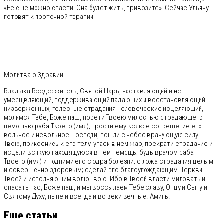
«Её ещё можно спасти. Она будет жить, привозите». Сейчас Ульяну
готовят к протонной терапии
Молитва о Здравии
Владыка Вседержитель, Святой Царь, наставляющий и не
умерщвляющий, поддерживающий падающих и восстановляющий
низверженных, телесные страдания человеческие исцеляющий,
молимся Тебе, Боже наш, посети Твоею милостью страдающего
немощью раба Твоего (имя), прости ему всякое согрешение его
вольное и невольное. Господи, пошли с небес врачующую силу
Твою, прикоснись к его телу, угаси в нем жар, прекрати страдание и
исцели всякую находящуюся в нем немощь; будь врачом раба
Твоего (имя) и подними его с одра болезни, с ложа страдания целым
и совершенно здоровым; сделай его благоугождающим Церкви
Твоей и исполняющим волю Твою. Ибо в Твоей власти миловать и
спасать нас, Боже наш, и мы воссылаем Тебе славу, Отцу и Сыну и
Святому Духу, ныне и всегда и во веки вечные. Аминь.
Еще статьи