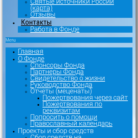
Святые источники России
(карта)
Отзывы
Контакты
Работа в Фонде
Menu
Главная
О Фонде
Спонсоры Фонда
Партнеры Фонда
Свидетельство о жизни
Руководство Фонда
Отчеты (меценаты)
Пожертвования через сайт
Пожертвования по
реквизитам
Попросить о помощи
Православный календарь
Проекты и сбор средств
Сбор средств на