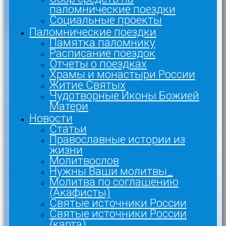
паломнические поездки
Социальные проекты
Паломнические поездки
Памятка паломнику
Расписание поездок
Отчеты о поездках
Храмы и монастыри России
Житие Святых
Чудотворные Иконы Божией
Матери
Новости
Статьи
Православные истории из
жизни
Молитвослов
Нужны Ваши молитвы_
Молитва по соглашению
(Акафисты)
Святые источники России
Святые источники России
(карта)