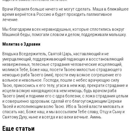
Врачи Израиля больше ничего не могут сделать. Маша в ближайшее
время вернётся в Россию и будет проходить паллиативное
лечение.
Мы благодарим всех неравнодушных, которые сплотились вокруг
Машиной беды, помогали словом и делом, поддерживали малышку.
Молитва о Здравии
Владыка Вседержитель, Святой Царь, наставляющий и не
умерщвляющий, поддерживающий падающих и восстановляющий
низверженных, телесные страдания человеческие исцеляющий,
молимся Тебе, Боже наш, посети Твоею милостью страдающего
немощью раба Твоего (имя), прости ему всякое согрешение его
вольное и невольное. Господи, пошли с небес врачующую силу
Твою, прикоснись к его телу, угаси в нем жар, прекрати страдание и
исцели всякую находящуюся в нем немощь; будь врачом раба
Твоего (имя) и подними его с одра болезни, с ложа страдания целым
и совершенно здоровым; сделай его благоугождающим Церкви
Твоей и исполняющим волю Твою. Ибо в Твоей власти миловать и
спасать нас, Боже наш, и мы воссылаем Тебе славу, Отцу и Сыну и
Святому Духу, ныне и всегда и во веки вечные. Аминь.
Еще статьи