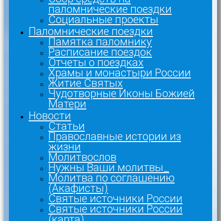
паломнические поездки
Социальные проекты
Паломнические поездки
Памятка паломнику
Расписание поездок
Отчеты о поездках
Храмы и монастыри России
Житие Святых
Чудотворные Иконы Божией
Матери
Новости
Статьи
Православные истории из
жизни
Молитвослов
Нужны Ваши молитвы_
Молитва по соглашению
(Акафисты)
Святые источники России
Святые источники России
(карта)