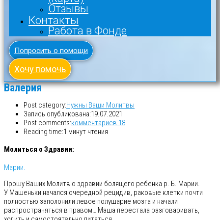
Отзывы
Контакты
Работа в Фонде
Попросить о помощи
Хочу помочь
Валерия
Post category:
Нужны Ваши Молитвы
Запись опубликована:
19.07.2021
Post comments:
комментариев 18
Reading time:
1 минут чтения
Молиться о Здравии:
Марии.
Прошу Ваших Молитв о здравии болящего ребенка р. Б. Марии.
У Машеньки начался очередной рецидив, раковые клетки почти
полностью заполонили левое полушарие мозга и начали
распространяться в правом… Маша перестала разговаривать,
ходить и самостоятельно питаться.