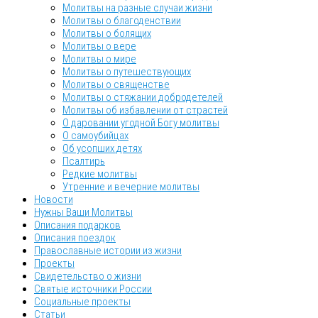
Молитвы на разные случаи жизни
Молитвы о благоденствии
Молитвы о болящих
Молитвы о вере
Молитвы о мире
Молитвы о путешествующих
Молитвы о священстве
Молитвы о стяжании добродетелей
Молитвы об избавлении от страстей
О даровании угодной Богу молитвы
О самоубийцах
Об усопших детях
Псалтирь
Редкие молитвы
Утренние и вечерние молитвы
Новости
Нужны Ваши Молитвы
Описания подарков
Описания поездок
Православные истории из жизни
Проекты
Свидетельство о жизни
Святые источники России
Социальные проекты
Статьи