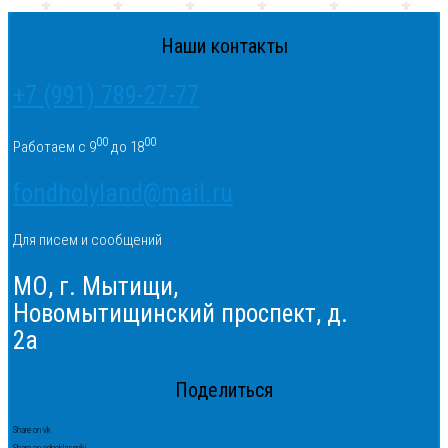
Наши контакты
+7 (991) 789-27-77
00
00
Работаем с 9
до 18
fondholyland@mail.ru
Для писем и сообщений
МО, г. Мытищи,
Новомытищинский проспект, д.
2а
Поделиться
Share on vk