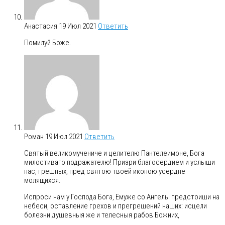
Анастасия
19 Июл 2021
Ответить
Помилуй Боже.
Роман
19 Июл 2021
Ответить
Святый великомучениче и целителю Пантелеимоне, Бога
милостиваго подражателю! Призри благосердием и услыши
нас, грешных, пред святою твоей иконою усердне
молящихся.
Испроси нам у Господа Бога, Емуже со Ангелы предстоиши на
небеси, оставление грехов и прегрешений наших: исцели
болезни душевныя же и телесныя рабов Божиих,