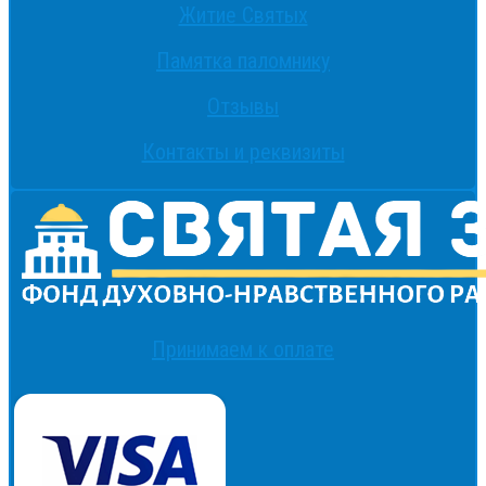
Житие Святых
Памятка паломнику
Отзывы
Контакты и реквизиты
Принимаем к оплате