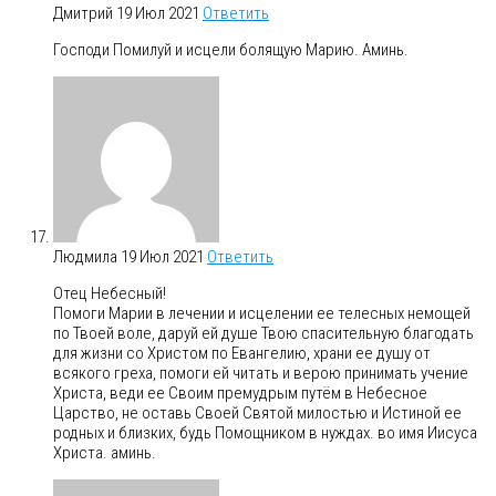
Дмитрий
19 Июл 2021
Ответить
Господи Помилуй и исцели болящую Марию. Аминь.
Людмила
19 Июл 2021
Ответить
Отец Небесный!
Помоги Марии в лечении и исцелении ее телесных немощей
по Твоей воле, даруй ей душе Твою спасительную благодать
для жизни со Христом по Евангелию, храни ее душу от
всякого греха, помоги ей читать и верою принимать учение
Христа, веди ее Своим премудрым путём в Небесное
Царство, не оставь Своей Святой милостью и Истиной ее
родных и близких, будь Помощником в нуждах. во имя Иисуса
Христа. аминь.