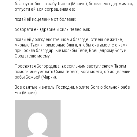
благоутробно на рабу Твоею (Марию), болезнею одержимаю;
отпусти ей вся согрешения ее;
подай ей исцеление от болезни;
возврати ей здравие и силы телесныя;
подай ей долгоденственное и благоденственное житие,
мирные Твои и примерные блага, чтобы она вместе с нами
приносила благодарные мольбы Тебе, Всещедрому Богу и
Создателю моему.
Пресвятая Богородица, всесильным заступлением Твоим
помоги мне умолить Сына Твоего, Бога моего, об исцелении
рабы Божьей (Марии).
Все святые и ангелы Господни, молите Бога о больной рабе
Его (Марии).