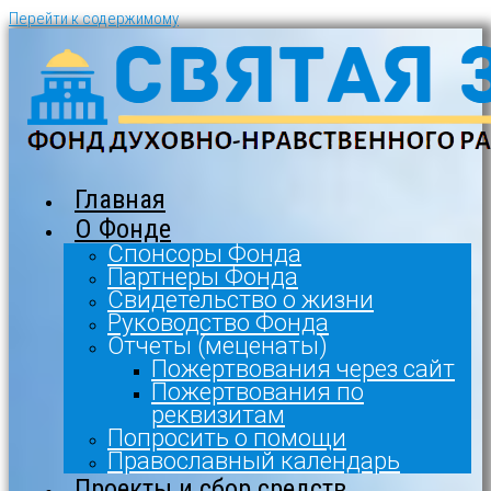
Перейти к содержимому
Главная
О Фонде
Спонсоры Фонда
Партнеры Фонда
Свидетельство о жизни
Руководство Фонда
Отчеты (меценаты)
Пожертвования через сайт
Пожертвования по
реквизитам
Попросить о помощи
Православный календарь
Проекты и сбор средств