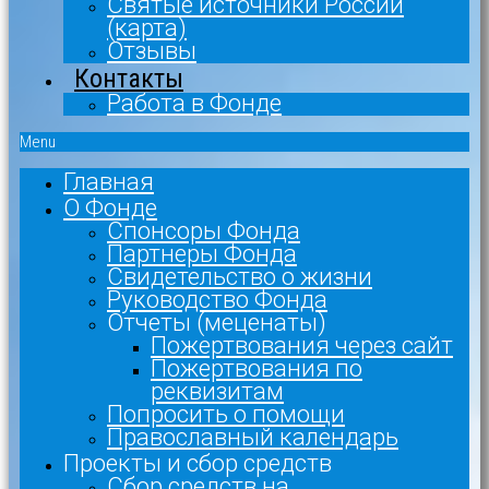
Святые источники России
(карта)
Отзывы
Контакты
Работа в Фонде
Menu
Главная
О Фонде
Спонсоры Фонда
Партнеры Фонда
Свидетельство о жизни
Руководство Фонда
Отчеты (меценаты)
Пожертвования через сайт
Пожертвования по
реквизитам
Попросить о помощи
Православный календарь
Проекты и сбор средств
Сбор средств на