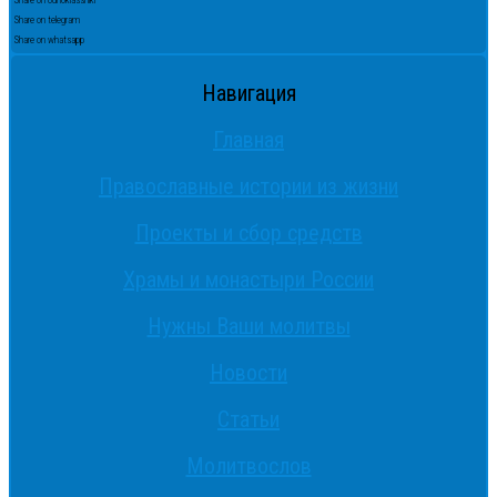
Share on odnoklassniki
Share on telegram
Share on whatsapp
Навигация
Главная
Православные истории из жизни
Проекты и сбор средств
Храмы и монастыри России
Нужны Ваши молитвы
Новости
Статьи
Молитвослов