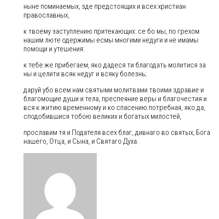
ныне поминаемых, зде предстоящих и всех христиан
православных,
к твоему заступлению притекающих: cе бо мы, по грехом
нашим люте одержимы есмы многими недуги и не имамы
помощи и утешения:
к тебе же прибегаем, яко дадеся ти благодать молитися за
ны и целити всяк недуг и всяку болезнь;
даруй убо всем нам святыми молитвами твоими здравие и
благомощие души и тела, преспеяние веры и благочестия и
вся к житию временному и ко спасению потребная, яко да,
сподобившися тобою великих и богатых милостей,
прославим тя и Подателя всех благ, дивнаго во святых, Бога
нашего, Отца, и Сына, и Святаго Духа.