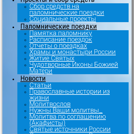
Сбор средств на
паломнические поездки
Социальные проекты
Паломнические поездки
Памятка паломнику
Расписание поездок
Отчеты о поездках
Храмы и монастыри России
Житие Святых
Чудотворные Иконы Божией
Матери
Новости
Статьи
Православные истории из
жизни
Молитвослов
Нужны Ваши молитвы_
Молитва по соглашению
(Акафисты)
Святые источники России