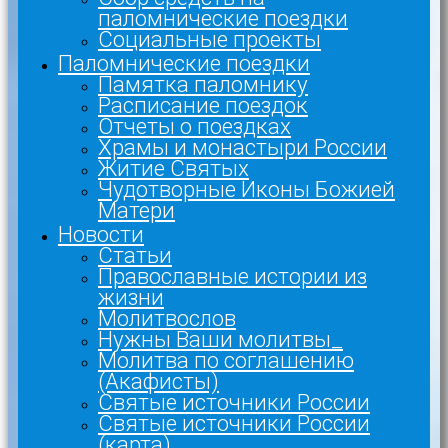
паломнические поездки
Социальные проекты
Паломнические поездки
Памятка паломнику
Расписание поездок
Отчеты о поездках
Храмы и монастыри России
Житие Святых
Чудотворные Иконы Божией
Матери
Новости
Статьи
Православные истории из
жизни
Молитвослов
Нужны Ваши молитвы_
Молитва по соглашению
(Акафисты)
Святые источники России
Святые источники России
(карта)