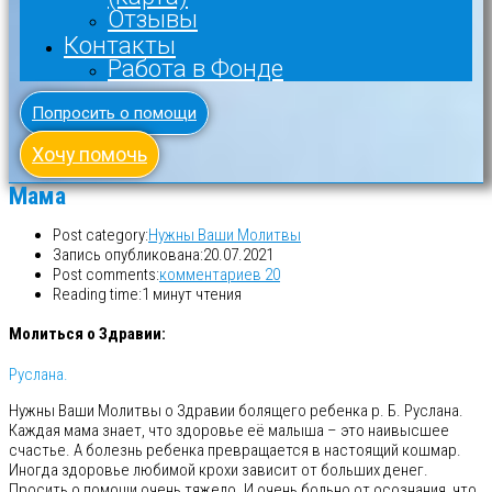
Отзывы
Контакты
Работа в Фонде
Попросить о помощи
Хочу помочь
Мама
Post category:
Нужны Ваши Молитвы
Запись опубликована:
20.07.2021
Post comments:
комментариев 20
Reading time:
1 минут чтения
Молиться о Здравии:
Руслана.
Нужны Ваши Молитвы о Здравии болящего ребенка р. Б. Руслана.
Каждая мама знает, что здоровье её малыша – это наивысшее
счастье. А болезнь ребенка превращается в настоящий кошмар.
Иногда здоровье любимой крохи зависит от больших денег.
Просить о помощи очень тяжело. И очень больно от осознания, что