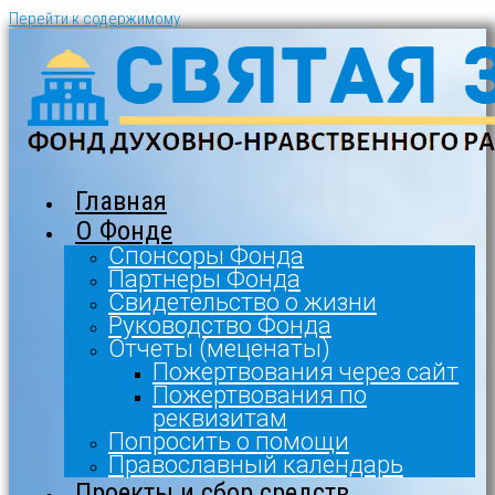
Перейти к содержимому
Главная
О Фонде
Спонсоры Фонда
Партнеры Фонда
Свидетельство о жизни
Руководство Фонда
Отчеты (меценаты)
Пожертвования через сайт
Пожертвования по
реквизитам
Попросить о помощи
Православный календарь
Проекты и сбор средств