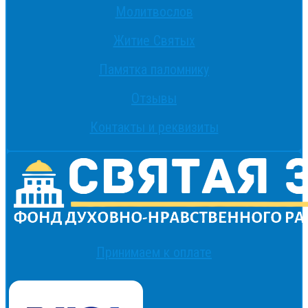
Молитвослов
Житие Святых
Памятка паломнику
Отзывы
Контакты и реквизиты
Принимаем к оплате