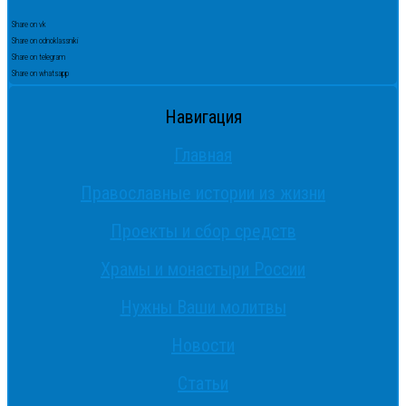
Share on vk
Share on odnoklassniki
Share on telegram
Share on whatsapp
Навигация
Главная
Православные истории из жизни
Проекты и сбор средств
Храмы и монастыри России
Нужны Ваши молитвы
Новости
Статьи