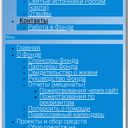
Святые источники России
(карта)
Отзывы
Контакты
Работа в Фонде
Menu
Главная
О Фонде
Спонсоры Фонда
Партнеры Фонда
Свидетельство о жизни
Руководство Фонда
Отчеты (меценаты)
Пожертвования через сайт
Пожертвования по
реквизитам
Попросить о помощи
Православный календарь
Проекты и сбор средств
Сбор средств на