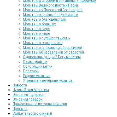
Молитвы в скорбях и искушениях творимые
Молитвы Великого поста и Пасхи
Молитвы ко Пресвятой Богородице
Молитвы на разные случаи жизни
Молитвы о благоденствии
Молитвы о болящих
Молитвы о вере
Молитвы о мире
Молитвы о путешествующих
Молитвы о священстве
Молитвы о стяжании добродетелей
Молитвы об избавлении от страстей
О даровании угодной Богу молитвы
О самоубийцах
Об усопших детях
Псалтирь
Редкие молитвы
Утренние и вечерние молитвы
Новости
Нужны Ваши Молитвы
Описания подарков
Описания поездок
Православные истории из жизни
Проекты
Свидетельство о жизни