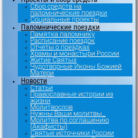
Сбор средств на
паломнические поездки
Социальные проекты
Паломнические поездки
Памятка паломнику
Расписание поездок
Отчеты о поездках
Храмы и монастыри России
Житие Святых
Чудотворные Иконы Божией
Матери
Новости
Статьи
Православные истории из
жизни
Молитвослов
Нужны Ваши молитвы_
Молитва по соглашению
(Акафисты)
Святые источники России