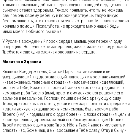
только с помощью добрых и неравнодушных людей сердце моего
сыночка станет здоровым. Тяжело понимать, что ты не можешь
сам помочь своему ребёнку и порой чувствуешь такую дикую
беспомощность, что становится очень страшно. Мы снова и снова
кричим о помощи! Пожалуйста, не проходите мимо нашей беды,
мимо моего любимого сыночка!
У Руслана врожденный порок сердца, малыш уже пережил одну
операцию. Но лечение не завершено, жизнь мальчика под угрозой.
Требуется еще одна сложная операция на сердце.
Молитва о Здравии
Владыка Вседержитель, Святой Царь, наставляющий и не
умерщвляющий, поддерживающий падающих и восстановляющий
низверженных, телесные страдания человеческие исцеляющий,
молимся Тебе, Боже наш, посети Твоею милостью страдающего
немощью раба Твоего (имя), прости ему всякое согрешение его
вольное и невольное. Господи, пошли с небес врачующую силу
Твою, прикоснись к его телу, угаси в нем жар, прекрати страдание и
исцели всякую находящуюся в нем немощь; будь врачом раба
Твоего (имя) и подними его с одра болезни, с ложа страдания целым
и совершенно здоровым; сделай его благоугождающим Церкви
Твоей и исполняющим волю Твою. Ибо в Твоей власти миловать и
спасать нас, Боже наш, и мы воссылаем Тебе славу, Отцу и Сыну и