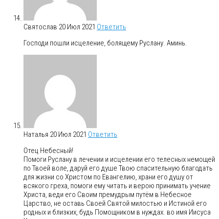
Святослав
20 Июл 2021
Ответить
Господи пошли исцеление, болящему Руслану. Аминь.
Наталья
20 Июл 2021
Ответить
Отец Небесный!
Помоги Руслану в лечении и исцелении его телесных немощей
по Твоей воле, даруй его душе Твою спасительную благодать
для жизни со Христом по Евангелию, храни его душу от
всякого греха, помоги ему читать и верою принимать учение
Христа, веди его Своим премудрым путём в Небесное
Царство, не оставь Своей Святой милостью и Истиной его
родных и близких, будь Помощником в нуждах. во имя Иисуса