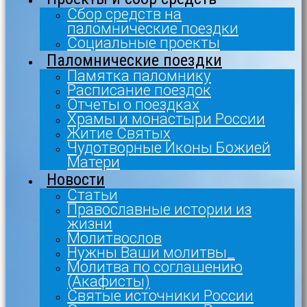
Сбор средств на
паломнические поездки
Социальные проекты
Паломнические поездки
Памятка паломнику
Расписание поездок
Отчеты о поездках
Храмы и монастыри России
Житие Святых
Чудотворные Иконы Божией
Матери
Новости
Статьи
Православные истории из
жизни
Молитвослов
Нужны Ваши молитвы_
Молитва по соглашению
(Акафисты)
Святые источники России