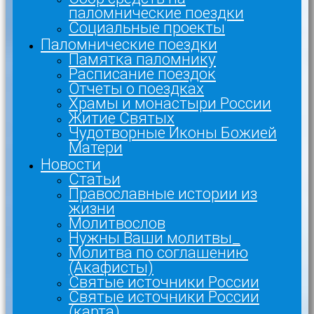
паломнические поездки
Социальные проекты
Паломнические поездки
Памятка паломнику
Расписание поездок
Отчеты о поездках
Храмы и монастыри России
Житие Святых
Чудотворные Иконы Божией
Матери
Новости
Статьи
Православные истории из
жизни
Молитвослов
Нужны Ваши молитвы_
Молитва по соглашению
(Акафисты)
Святые источники России
Святые источники России
(карта)