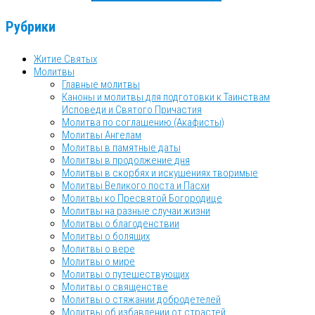
Рубрики
Житие Святых
Молитвы
Главные молитвы
Каноны и молитвы для подготовки к Таинствам
Исповеди и Святого Причастия
Молитва по соглашению (Акафисты)
Молитвы Ангелам
Молитвы в памятные даты
Молитвы в продолжение дня
Молитвы в скорбях и искушениях творимые
Молитвы Великого поста и Пасхи
Молитвы ко Пресвятой Богородице
Молитвы на разные случаи жизни
Молитвы о благоденствии
Молитвы о болящих
Молитвы о вере
Молитвы о мире
Молитвы о путешествующих
Молитвы о священстве
Молитвы о стяжании добродетелей
Молитвы об избавлении от страстей