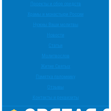
Проекты и сбор средств
Храмы и монастыри России
Нужны Ваши молитвы
Новости
Статьи
Молитвослов
Житие Святых
Памятка паломнику
Отзывы
Контакты и реквизиты