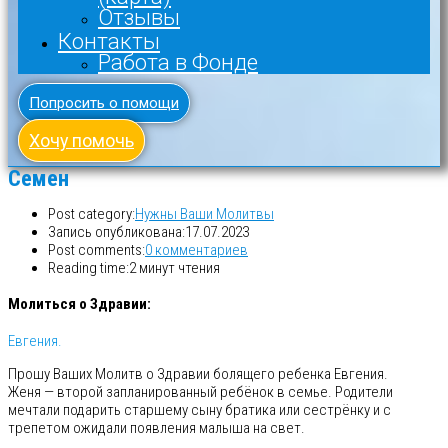
Отзывы
Контакты
Работа в Фонде
Попросить о помощи
Хочу помочь
Семен
Post category:
Нужны Ваши Молитвы
Запись опубликована:
17.07.2023
Post comments:
0 комментариев
Reading time:
2 минут чтения
Молиться о Здравии:
Евгения.
Прошу Ваших Молитв о Здравии болящего ребенка Евгения.
Женя — второй запланированный ребёнок в семье. Родители
мечтали подарить старшему сыну братика или сестрёнку и с
трепетом ожидали появления малыша на свет.