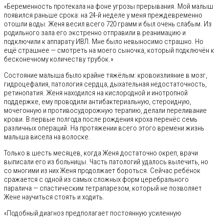
«Беременность протекала на фоне угрозы прерывания. Мой малыш
появился раньше срока: на 24-й неделе у меня преждевременно
отошли воды. Женя весил всего 720 грамм и был очень слабым. Из
родильного зала его экстренно отправили в реанимацию и
подключили к аппарату ИВЛ. Мне было невыносимо страшно. Но
ещё страшнее — смотреть на моего сыночка, который подключён к
бесконечному количеству трубок.»
Состояние малыша было крайне тяжёлым: кровоизлияние в мозг,
гидроцефалия, патология сердца, дыхательная недостаточность,
ретинопатия. Женя находился на кислородной и инотропной
поддержке, ему проводили антибактериальную, стероидную,
мочегонную и противосудорожную терапию, делали переливание
крови. В первые полгода после рождения кроха перенёс семь
различных операций. На протяжении всего этого времени жизнь
малыша висела на волоске.
Только в шесть месяцев, когда Женя достаточно окреп, врачи
выписали его из больницы. Часть патологий удалось вылечить, но
со многими из них Женя продолжает бороться. Сейчас ребёнок
сражается с одной из самых сложных форм церебрального
паралича — спастическим тетрапарезом, который не позволяет
Жене научиться стоять и ходить.
«Подобный диагноз предполагает постоянную усиленную