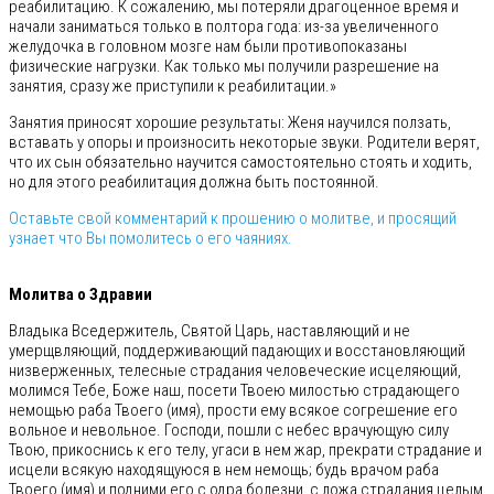
реабилитацию. К сожалению, мы потеряли драгоценное время и
начали заниматься только в полтора года: из-за увеличенного
желудочка в головном мозге нам были противопоказаны
физические нагрузки. Как только мы получили разрешение на
занятия, сразу же приступили к реабилитации.»
Занятия приносят хорошие результаты: Женя научился ползать,
вставать у опоры и произносить некоторые звуки. Родители верят,
что их сын обязательно научится самостоятельно стоять и ходить,
но для этого реабилитация должна быть постоянной.
Оставьте свой комментарий к прошению о молитве, и просящий
узнает что Вы помолитесь о его чаяниях.
⠀
Молитва о Здравии
Владыка Вседержитель, Святой Царь, наставляющий и не
умерщвляющий, поддерживающий падающих и восстановляющий
низверженных, телесные страдания человеческие исцеляющий,
молимся Тебе, Боже наш, посети Твоею милостью страдающего
немощью раба Твоего (имя), прости ему всякое согрешение его
вольное и невольное. Господи, пошли с небес врачующую силу
Твою, прикоснись к его телу, угаси в нем жар, прекрати страдание и
исцели всякую находящуюся в нем немощь; будь врачом раба
Твоего (имя) и подними его с одра болезни, с ложа страдания целым