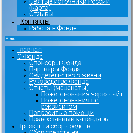
Святые источники России
(карта)
Отзывы
Контакты
Работа в Фонде
Menu
Главная
О Фонде
Спонсоры Фонда
Партнеры Фонда
Свидетельство о жизни
Руководство Фонда
Отчеты (меценаты)
Пожертвования через сайт
Пожертвования по
реквизитам
Попросить о помощи
Православный календарь
Проекты и сбор средств
Сбор средств на