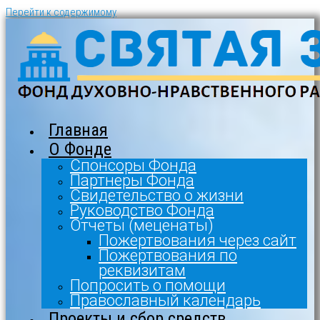
Перейти к содержимому
Главная
О Фонде
Спонсоры Фонда
Партнеры Фонда
Свидетельство о жизни
Руководство Фонда
Отчеты (меценаты)
Пожертвования через сайт
Пожертвования по
реквизитам
Попросить о помощи
Православный календарь
Проекты и сбор средств