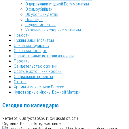
О даровании угодной Богу молитвы
О самоубийцах
Об усопших детях
Псалтирь
Редкие молитвы
Утренние и вечерние молитвы
Новости
Нужны Ваши Молитвы
Описания подарков
Описания поездок
Православные истории из жизни
Проекты
Свидетельство о жизни
Святые источники России
Социальные проекты
Статьи
Храмы и монастыри России
Чудотворные Иконы Божией Матери
Сегодня по календарю
Четверг, 6 августа 2026 г.
(24 июля ст.ст.)
Седмица 10-я по Пятидесятнице
Мчч. блгвв. князей Бориса и