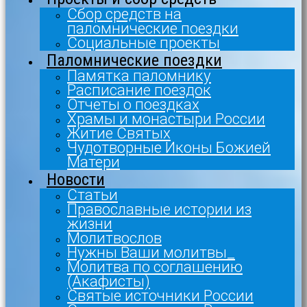
Сбор средств на
паломнические поездки
Социальные проекты
Паломнические поездки
Памятка паломнику
Расписание поездок
Отчеты о поездках
Храмы и монастыри России
Житие Святых
Чудотворные Иконы Божией
Матери
Новости
Статьи
Православные истории из
жизни
Молитвослов
Нужны Ваши молитвы_
Молитва по соглашению
(Акафисты)
Святые источники России