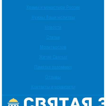
Храмы и монастыри России
Нужны Ваши молитвы
Новости
Статьи
Молитвослов
Житие Святых
Памятка паломнику
Отзывы
Контакты и реквизиты