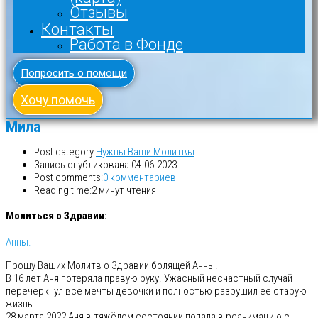
Отзывы
Контакты
Работа в Фонде
Попросить о помощи
Хочу помочь
Мила
Post category:
Нужны Ваши Молитвы
Запись опубликована:
04.06.2023
Post comments:
0 комментариев
Reading time:
2 минут чтения
Молиться о Здравии:
Анны.
Прошу Ваших Молитв о Здравии болящей Анны.
В 16 лет Аня потеряла правую руку. Ужасный несчастный случай
перечеркнул все мечты девочки и полностью разрушил её старую
жизнь.
28 марта 2022 Аня в тяжёлом состоянии попала в реанимацию с