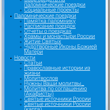
паломнические поездки
Социальные проекты
Паломнические поездки
Памятка паломнику
Расписание поездок
Отчеты о поездках
Храмы и монастыри России
Житие Святых
Чудотворные Иконы Божией
Матери
Новости
Статьи
Православные истории из
жизни
Молитвослов
Нужны Ваши молитвы_
Молитва по соглашению
(Акафисты)
Святые источники России
Святые источники России
(карта)