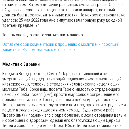
отравлением. Затем у девочки развилась сухая гангрена… Сначала
ей удалили несколько пальцев и установили аппарат, который
должен был восстановить живые клетки. Но некроз остановить не
удалось: 25 мая 2022 года Ане ампутировали правую руку до одной
третьей предплечья.
Теперь Ане надо как-то учиться жить заново…
Оставьте свой комментарий к прошению о молитве, и просящий
узнает что Вы помолитесь о его чаяниях.
⠀
Молитва о Здравии
Владыка Вседержитель, Святой Царь, наставляющий и не
умерщвляющий, поддерживающий падающих и восстановляющий
низверженных, телесные страдания человеческие исцеляющий,
молимся Тебе, Боже наш, посети Твоею милостью страдающего
немощью раба Твоего (имя), прости ему всякое согрешение его
вольное и невольное. Господи, пошли с небес врачующую силу
Твою, прикоснись к его телу, угаси в нем жар, прекрати страдание и
исцели всякую находящуюся в нем немощь; будь врачом раба
Твоего (имя) и подними его с одра болезни, с ложа страдания целым
и совершенно здоровым; сделай его благоугождающим Церкви
Твоей и исполняющим волю Твою. Ибо в Твоей власти миловать и