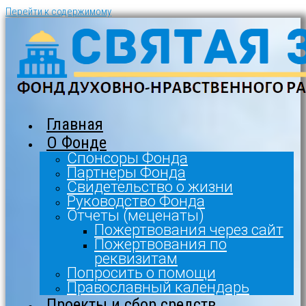
Перейти к содержимому
Главная
О Фонде
Спонсоры Фонда
Партнеры Фонда
Свидетельство о жизни
Руководство Фонда
Отчеты (меценаты)
Пожертвования через сайт
Пожертвования по
реквизитам
Попросить о помощи
Православный календарь
Проекты и сбор средств