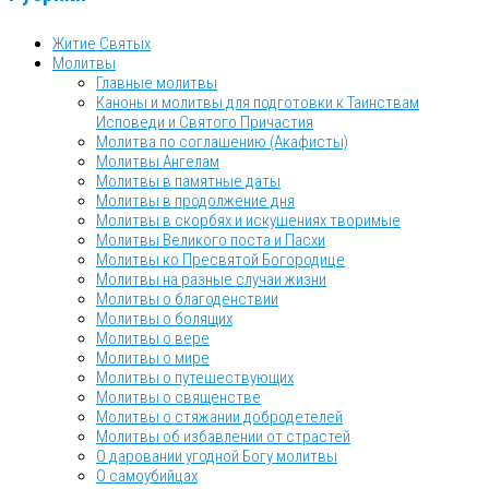
Житие Святых
Молитвы
Главные молитвы
Каноны и молитвы для подготовки к Таинствам
Исповеди и Святого Причастия
Молитва по соглашению (Акафисты)
Молитвы Ангелам
Молитвы в памятные даты
Молитвы в продолжение дня
Молитвы в скорбях и искушениях творимые
Молитвы Великого поста и Пасхи
Молитвы ко Пресвятой Богородице
Молитвы на разные случаи жизни
Молитвы о благоденствии
Молитвы о болящих
Молитвы о вере
Молитвы о мире
Молитвы о путешествующих
Молитвы о священстве
Молитвы о стяжании добродетелей
Молитвы об избавлении от страстей
О даровании угодной Богу молитвы
О самоубийцах