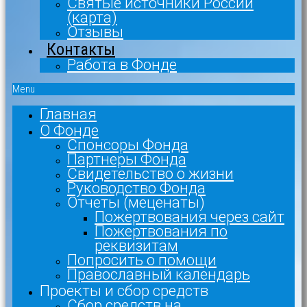
Святые источники России
(карта)
Отзывы
Контакты
Работа в Фонде
Menu
Главная
О Фонде
Спонсоры Фонда
Партнеры Фонда
Свидетельство о жизни
Руководство Фонда
Отчеты (меценаты)
Пожертвования через сайт
Пожертвования по
реквизитам
Попросить о помощи
Православный календарь
Проекты и сбор средств
Сбор средств на