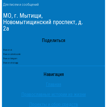
Для писем и сообщений
МО, г. Мытищи,
Новомытищинский проспект, д.
2а
Поделиться
Share on vk
Share on odnoklassniki
Share on telegram
Share on whatsapp
Навигация
Главная
Православные истории из жизни
Проекты и сбор средств