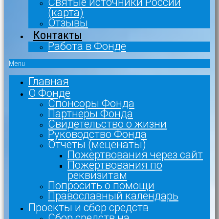
Святые источники России
(карта)
Отзывы
Контакты
Работа в Фонде
Menu
Главная
О Фонде
Спонсоры Фонда
Партнеры Фонда
Свидетельство о жизни
Руководство Фонда
Отчеты (меценаты)
Пожертвования через сайт
Пожертвования по
реквизитам
Попросить о помощи
Православный календарь
Проекты и сбор средств
Сбор средств на