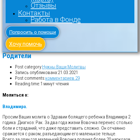
Отзывы
Контакты
Работа в Фонде
Попросить о помощи
Хочу помочь
Родители
Post category:
Нужны Ваши Молитвы
Запись опубликована:
21.03.2021
Post comments:
комментариев 29
Reading time:
1 минут чтения
Молиться о:
Владимира.
Просим Ваших молитв о Здравии болящего ребенка Владимира 2
годика. Диагноз: Рак. За два года жизни Вовочка перенес столько
боли и страданий, что даже представить сложно. Он отчаянно
сражается с раком, разъедающим его маленькое тельце.
Всего за один год маленький Вовочка получил более 20 наркозов,