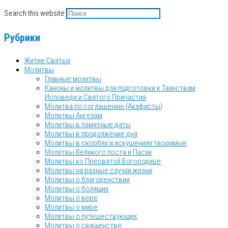
Search this website
Рубрики
Житие Святых
Молитвы
Главные молитвы
Каноны и молитвы для подготовки к Таинствам
Исповеди и Святого Причастия
Молитва по соглашению (Акафисты)
Молитвы Ангелам
Молитвы в памятные даты
Молитвы в продолжение дня
Молитвы в скорбях и искушениях творимые
Молитвы Великого поста и Пасхи
Молитвы ко Пресвятой Богородице
Молитвы на разные случаи жизни
Молитвы о благоденствии
Молитвы о болящих
Молитвы о вере
Молитвы о мире
Молитвы о путешествующих
Молитвы о священстве