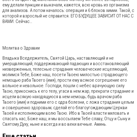
ему делали пункции и выкачали, кажется, всю кровь из организма
для анализов. А потом началось: операция и 6 блоков химии. Такой, с
которой и взрослый не справится. ЕГО БУДУЩЕЕ ЗАВИСИТ ОТ НАС С
ВАМИ. Сейчас…
Молитва о Здравии
Владыка Вседержитель, Святой Царь, наставляющий и не
умерщвляющий, поддерживающий падающих и восстановляющий
низверженных, телесные страдания человеческие исцеляющий,
молимся Тебе, Боже наш, посети Твоею милостью страдающего
немощью раба Твоего (имя), прости ему всякое согрешение его
вольное и невольное. Господи, пошли с небес врачующую силу
Твою, прикоснись к его телу, угаси в нем жар, прекрати страдание и
исцели всякую находящуюся в нем немощь; будь врачом раба
Твоего (имя) и подними его с одра болезни, с ложа страдания целым
и совершенно здоровым; сделай его благоугождающим Церкви
Твоей и исполняющим волю Твою. Ибо в Твоей власти миловать и
спасать нас, Боже наш, и мы воссылаем Тебе славу, Отцу и Сыну и
Святому Духу, ныне и всегда и во веки вечные. Аминь.
Еще статьи