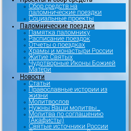
Сбор средств на
паломнические поездки
Социальные проекты
Паломнические поездки
Памятка паломнику
Расписание поездок
Отчеты о поездках
Храмы и монастыри России
Житие Святых
Чудотворные Иконы Божией
Матери
Новости
Статьи
Православные истории из
жизни
Молитвослов
Нужны Ваши молитвы_
Молитва по соглашению
(Акафисты)
Святые источники России