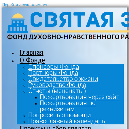
Перейти к содержимому
Главная
О Фонде
Спонсоры Фонда
Партнеры Фонда
Свидетельство о жизни
Руководство Фонда
Отчеты (меценаты)
Пожертвования через сайт
Пожертвования по
реквизитам
Попросить о помощи
Православный календарь
Проекты и сбор средств