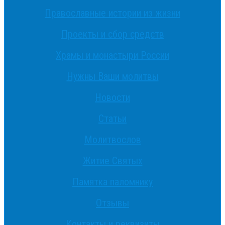
Православные истории из жизни
Проекты и сбор средств
Храмы и монастыри России
Нужны Ваши молитвы
Новости
Статьи
Молитвослов
Житие Святых
Памятка паломнику
Отзывы
Контакты и реквизиты