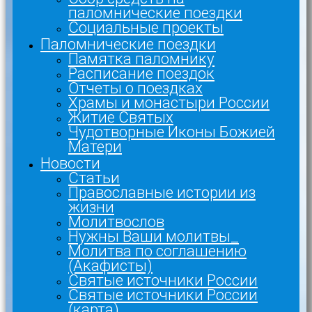
паломнические поездки
Социальные проекты
Паломнические поездки
Памятка паломнику
Расписание поездок
Отчеты о поездках
Храмы и монастыри России
Житие Святых
Чудотворные Иконы Божией
Матери
Новости
Статьи
Православные истории из
жизни
Молитвослов
Нужны Ваши молитвы_
Молитва по соглашению
(Акафисты)
Святые источники России
Святые источники России
(карта)