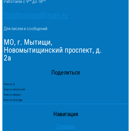
Работаем с 9
до 18
fondholyland@mail.ru
Для писем и сообщений
МО, г. Мытищи,
Новомытищинский проспект, д.
2а
Поделиться
Share on vk
Share on odnoklassniki
Share on telegram
Share on whatsapp
Навигация
Главная