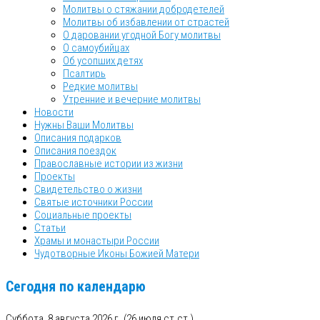
Молитвы о стяжании добродетелей
Молитвы об избавлении от страстей
О даровании угодной Богу молитвы
О самоубийцах
Об усопших детях
Псалтирь
Редкие молитвы
Утренние и вечерние молитвы
Новости
Нужны Ваши Молитвы
Описания подарков
Описания поездок
Православные истории из жизни
Проекты
Свидетельство о жизни
Святые источники России
Социальные проекты
Статьи
Храмы и монастыри России
Чудотворные Иконы Божией Матери
Сегодня по календарю
Суббота, 8 августа 2026 г.
(26 июля ст.ст.)