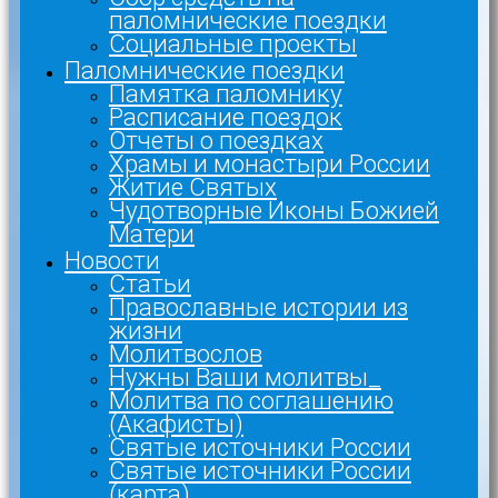
паломнические поездки
Социальные проекты
Паломнические поездки
Памятка паломнику
Расписание поездок
Отчеты о поездках
Храмы и монастыри России
Житие Святых
Чудотворные Иконы Божией
Матери
Новости
Статьи
Православные истории из
жизни
Молитвослов
Нужны Ваши молитвы_
Молитва по соглашению
(Акафисты)
Святые источники России
Святые источники России
(карта)