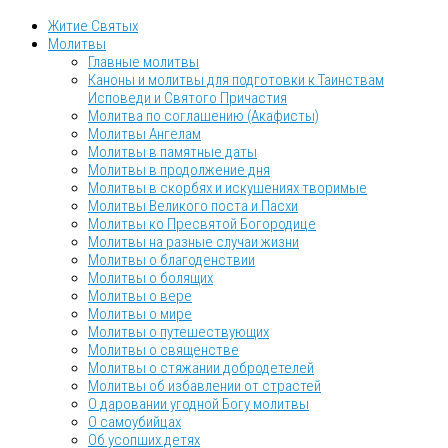
Житие Святых
Молитвы
Главные молитвы
Каноны и молитвы для подготовки к Таинствам
Исповеди и Святого Причастия
Молитва по соглашению (Акафисты)
Молитвы Ангелам
Молитвы в памятные даты
Молитвы в продолжение дня
Молитвы в скорбях и искушениях творимые
Молитвы Великого поста и Пасхи
Молитвы ко Пресвятой Богородице
Молитвы на разные случаи жизни
Молитвы о благоденствии
Молитвы о болящих
Молитвы о вере
Молитвы о мире
Молитвы о путешествующих
Молитвы о священстве
Молитвы о стяжании добродетелей
Молитвы об избавлении от страстей
О даровании угодной Богу молитвы
О самоубийцах
Об усопших детях