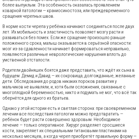
более выпуклым. Эта особенность оказалась проявлением
коварной патологии — краниосиностоза, или преждевременного
сращения черепных швов.
В норме кости черепа у ребёнка начинают соединяться после двух
лет. Их мобильность и эластичность позволяет мозгу расти и
развиваться без помех. Если же сращение произошло раньше
положенного срока, малыш оказывается в серьёзной опасности:
мозг из-за сдавленности начинает формироваться неправильно,
появляются различные неврологические нарушения вплоть до
умственной отсталости.
Родители двойняшек боятся даже представить, что ждёт их сына в
будущем. Демид и Давид — их сокровища, долгожданные, желанные
дети. Обследования до родов никаких пороков развития у
мальчиков не выявляли, и, хотя были осложнения, связанные с
многоплодной беременностью, никто и подумать не мог, что всё так
обернётся для одного из братьев.
Однако у этой истории есть и светлая сторона: при своевременном
лечении все последствия патологии можно предотвратить —
ребёнок будет расти совершенно здоровым. Необходимое
лечение — только оперативное. Хирург разделяет сросшиеся
кости, закрепляет их специальными титановыми пластинами на
несколько месяцев, а когда череп приобретёт правильную форму —