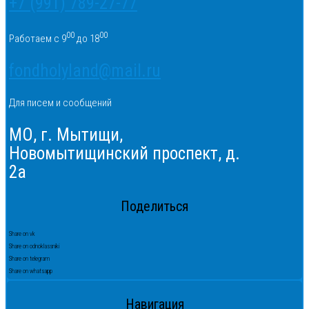
+7 (991) 789-27-77
00
00
Работаем с 9
до 18
fondholyland@mail.ru
Для писем и сообщений
МО, г. Мытищи,
Новомытищинский проспект, д.
2а
Поделиться
Share on vk
Share on odnoklassniki
Share on telegram
Share on whatsapp
Навигация