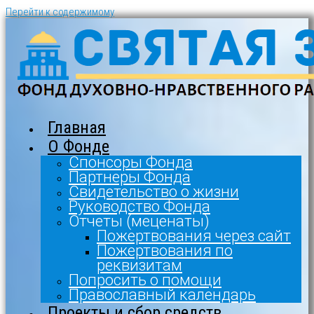
Перейти к содержимому
Главная
О Фонде
Спонсоры Фонда
Партнеры Фонда
Свидетельство о жизни
Руководство Фонда
Отчеты (меценаты)
Пожертвования через сайт
Пожертвования по
реквизитам
Попросить о помощи
Православный календарь
Проекты и сбор средств