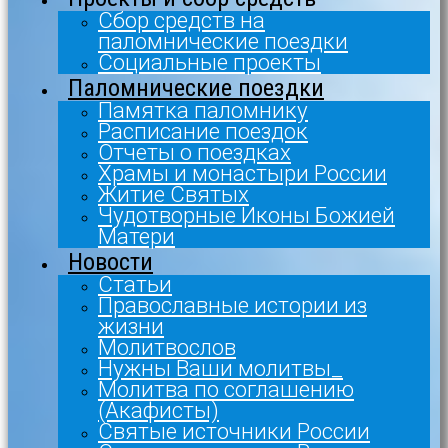
Сбор средств на
паломнические поездки
Социальные проекты
Паломнические поездки
Памятка паломнику
Расписание поездок
Отчеты о поездках
Храмы и монастыри России
Житие Святых
Чудотворные Иконы Божией
Матери
Новости
Статьи
Православные истории из
жизни
Молитвослов
Нужны Ваши молитвы_
Молитва по соглашению
(Акафисты)
Святые источники России