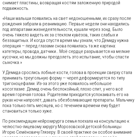
снимает пластины, возвращая костям заложенную природой
подвижность.
«Наши малыши появились на свет недоношенными, их сразу после
рождения забрали в реанимацию. Первые недели они находились
под аппаратами жизнедеятельности, кушали через зонд. Было
очень тяжело видеть их за стеклом кувёзов, таких слабых и
беззащитных. И когда спустя время мы узнали, что Демиду нужна
операция — перед глазами снова появилась та же картина:
катетеры, провода, датчики… Моё сердце разрывается на мелкие
кусочки, но мы должны преодолеть это испытание, чтобы спасти
сыночка.»
У Демида срослись лобные кости, голова в проекции сверху стала
принимать треугольную форму — череп деформируется по типу
тригоноцефалии. Из-за этого уже появилось небольшое
косоглазие. Демид очень беспокойный, плохо спит, у него всё
время горячая голова. Родителям приходится успокаивать его на
руках ночи напролёт, давать обезболивающие препараты. Мальчику
пока только пять месяцев, но с течением времени ему будет
становиться только хуже.
По рекомендации нейрохирурга семья поехала на консультацию к
челюстно-лицевому хирургу Морозовской детской больницы
Игорю Семёновичу Глязеру. В своей практике он особое внимание