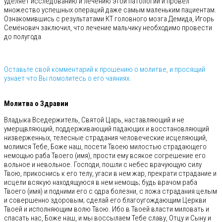
уделяет исследованию и лечению этой патологии и провёл
множество успешных операций даже самым маленьким пациентам.
Ознакомившись с результатами КТ головного мозга Демида, Игорь
Семёнович заключил, что лечение мальчику необходимо провести
до полугода
Оставьте свой комментарий к прошению о молитве, и просящий
узнает что Вы помолитесь о его чаяниях.
⠀
Молитва о Здравии
Владыка Вседержитель, Святой Царь, наставляющий и не
умерщвляющий, поддерживающий падающих и восстановляющий
низверженных, телесные страдания человеческие исцеляющий,
молимся Тебе, Боже наш, посети Твоею милостью страдающего
немощью раба Твоего (имя), прости ему всякое согрешение его
вольное и невольное. Господи, пошли с небес врачующую силу
Твою, прикоснись к его телу, угаси в нем жар, прекрати страдание и
исцели всякую находящуюся в нем немощь; будь врачом раба
Твоего (имя) и подними его с одра болезни, с ложа страдания целым
и совершенно здоровым; сделай его благоугождающим Церкви
Твоей и исполняющим волю Твою. Ибо в Твоей власти миловать и
спасать нас, Боже наш, и мы воссылаем Тебе славу, Отцу и Сыну и