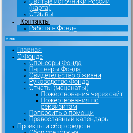
Святые источники России
(карта)
Отзывы
Контакты
Работа в Фонде
Menu
Главная
О Фонде
Спонсоры Фонда
Партнеры Фонда
Свидетельство о жизни
Руководство Фонда
Отчеты (меценаты)
Пожертвования через сайт
Пожертвования по
реквизитам
Попросить о помощи
Православный календарь
Проекты и сбор средств
Сбор средств на