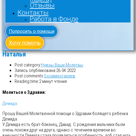
Отзывы
Контакты
Работа в Фонде
Попросить о помощи
Хочу помочь
Наталья
Post category:
Нужны Ваши Молитвы
Запись опубликована:
26.04.2022
Post comments:
0 комментариев
Reading time:
2 минут чтения
Молиться о Здравии:
Демида.
Прошу Вашей Молитвенной помощи о Здравии болящего ребенка
Демида.
У Демида есть брат-близнец, Давид. С рождения мальчики были
очень похожи друг на друга, однако с течением времени во
внешности Демида стала проявляться особенность: лоб стал чуть