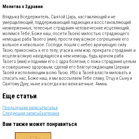
Молитва о Здравии
Владыка Вседержитель, Святой Царь, наставляющий и не
умерщвляющий, поддерживающий падающих и восстановляющий
низверженных, телесные страдания человеческие исцеляющий,
молимся Тебе, Боже наш, посети Твоею милостью страдающего
немощью раба Твоего (имя), прости ему всякое согрешение его
вольное и невольное. Господи, пошли с небес врачующую силу
Твою, прикоснись к его телу, угаси в нем жар, прекрати страдание и
исцели всякую находящуюся в нем немощь; будь врачом раба
Твоего (имя) и подними его с одра болезни, с ложа страдания целым
и совершенно здоровым; сделай его благоугождающим Церкви
Твоей и исполняющим волю Твою. Ибо в Твоей власти миловать и
спасать нас, Боже наш, и мы воссылаем Тебе славу, Отцу и Сыну и
Святому Духу, ныне и всегда и во веки вечные. Аминь.
Еще статьи
Предыдущая запись
Наталья
Следующая запись
Екатерина
Вам также может понравиться