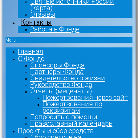
Святые источники России
(карта)
Отзывы
Контакты
Работа в Фонде
Menu
Главная
О Фонде
Спонсоры Фонда
Партнеры Фонда
Свидетельство о жизни
Руководство Фонда
Отчеты (меценаты)
Пожертвования через сайт
Пожертвования по
реквизитам
Попросить о помощи
Православный календарь
Проекты и сбор средств
Сбор средств на