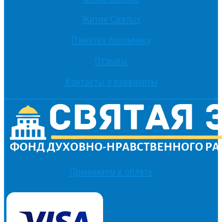
Житие Святых
Памятка паломнику
Отзывы
Контакты и реквизиты
Принимаем к оплате