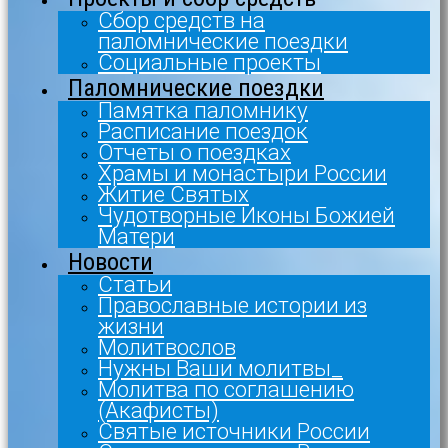
Сбор средств на
паломнические поездки
Социальные проекты
Паломнические поездки
Памятка паломнику
Расписание поездок
Отчеты о поездках
Храмы и монастыри России
Житие Святых
Чудотворные Иконы Божией
Матери
Новости
Статьи
Православные истории из
жизни
Молитвослов
Нужны Ваши молитвы_
Молитва по соглашению
(Акафисты)
Святые источники России