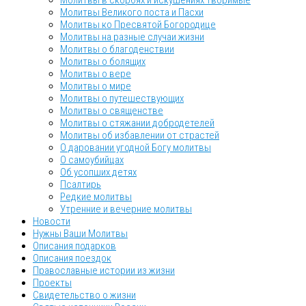
Молитвы в скорбях и искушениях творимые
Молитвы Великого поста и Пасхи
Молитвы ко Пресвятой Богородице
Молитвы на разные случаи жизни
Молитвы о благоденствии
Молитвы о болящих
Молитвы о вере
Молитвы о мире
Молитвы о путешествующих
Молитвы о священстве
Молитвы о стяжании добродетелей
Молитвы об избавлении от страстей
О даровании угодной Богу молитвы
О самоубийцах
Об усопших детях
Псалтирь
Редкие молитвы
Утренние и вечерние молитвы
Новости
Нужны Ваши Молитвы
Описания подарков
Описания поездок
Православные истории из жизни
Проекты
Свидетельство о жизни