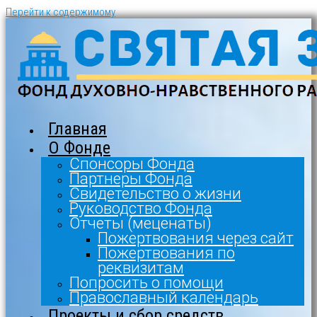
Перейти к содержимому
Главная
О Фонде
Спонсоры Фонда
Партнеры Фонда
Свидетельство о жизни
Руководство Фонда
Отчеты (меценаты)
Пожертвования через сайт
Пожертвования по
реквизитам
Попросить о помощи
Православный календарь
Проекты и сбор средств