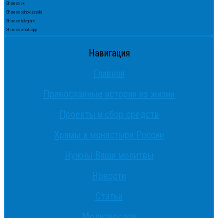
Share on vk
Share on odnoklassniki
Share on telegram
Share on whatsapp
Навигация
Главная
Православные истории из жизни
Проекты и сбор средств
Храмы и монастыри России
Нужны Ваши молитвы
Новости
Статьи
Молитвослов