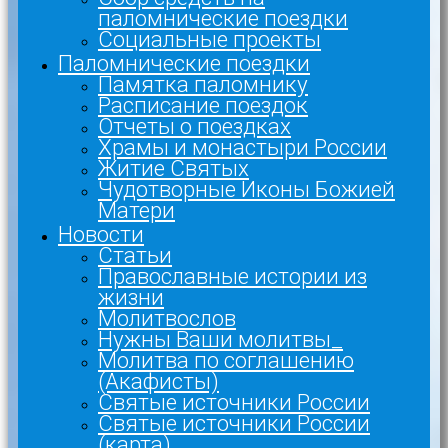
паломнические поездки
Социальные проекты
Паломнические поездки
Памятка паломнику
Расписание поездок
Отчеты о поездках
Храмы и монастыри России
Житие Святых
Чудотворные Иконы Божией
Матери
Новости
Статьи
Православные истории из
жизни
Молитвослов
Нужны Ваши молитвы_
Молитва по соглашению
(Акафисты)
Святые источники России
Святые источники России
(карта)