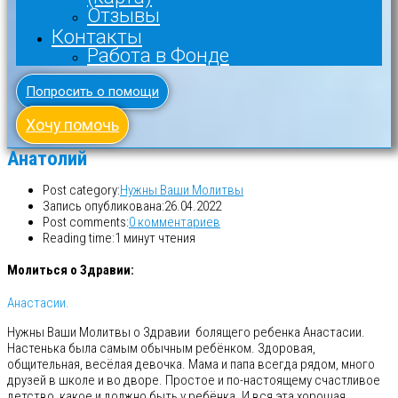
Отзывы
Контакты
Работа в Фонде
Попросить о помощи
Хочу помочь
Анатолий
Post category:
Нужны Ваши Молитвы
Запись опубликована:
26.04.2022
Post comments:
0 комментариев
Reading time:
1 минут чтения
Молиться о Здравии:
Анастасии.
Нужны Ваши Молитвы о Здравии болящего ребенка Анастасии.
Настенька была самым обычным ребёнком. Здоровая,
общительная, весёлая девочка. Мама и папа всегда рядом, много
друзей в школе и во дворе. Простое и по-настоящему счастливое
детство, какое и должно быть у ребёнка. И вся эта хорошая