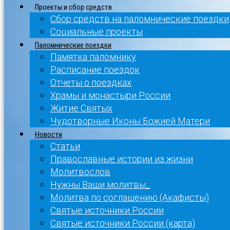
Проекты и сбор средств
Сбор средств на паломнические поездки
Социальные проекты
Паломнические поездки
Памятка паломнику
Расписание поездок
Отчеты о поездках
Храмы и монастыри России
Житие Святых
Чудотворные Иконы Божией Матери
Новости
Статьи
Православные истории из жизни
Молитвослов
Нужны Ваши молитвы_
Молитва по соглашению (Акафисты)
Святые источники России
Святые источники России (карта)