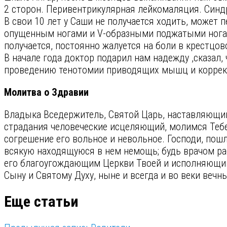
2 сторон. Перивентрикулярная лейкомаляция. Син
В свои 10 лет у Саши не получается ходить, может п
опущенным ногами и V-образными поджатыми ногами
получается, постоянно жалуется на боли в крестцов
В начале года доктор подарил нам надежду ,сказал,
проведению тенотомии приводящих мышц и корре
Молитва о Здравии
Владыка Вседержитель, Святой Царь, наставляющ
страдания человеческие исцеляющий, молимся Тебе
согрешение его вольное и невольное. Господи, пошл
всякую находящуюся в нем немощь; будь врачом раб
его благоугождающим Церкви Твоей и исполняющим 
Сыну и Святому Духу, ныне и всегда и во веки вечн
Еще статьи