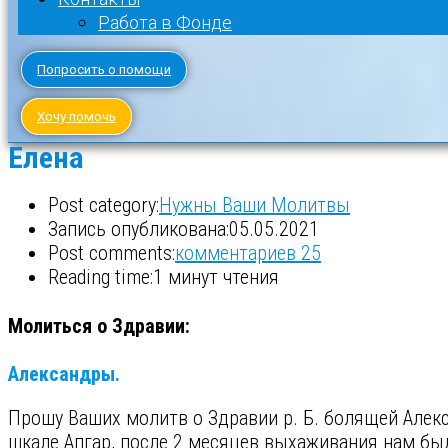
Работа в Фонде
Попросить о помощи
Хочу помочь
Елена
Post category:
Нужны Ваши Молитвы
Запись опубликована:
05.05.2021
Post comments:
комментариев 25
Reading time:
1 минут чтения
Молиться о Здравии:
Александры.
Прошу Ваших молитв о Здравии р. Б. болящей Алекс
шкале Апгар, после 2 месяцев выхаживания нам был