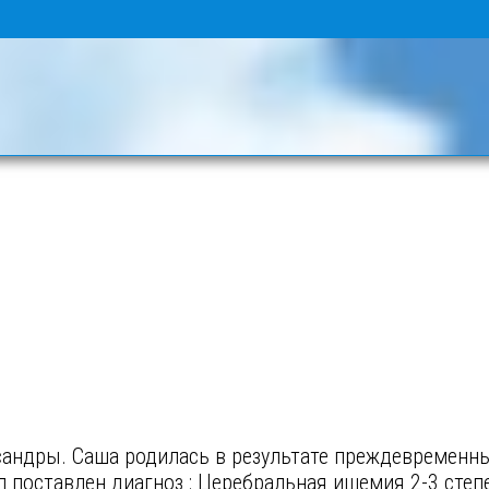
андры. Саша родилась в результате преждевременных
 поставлен диагноз : Церебральная ишемия 2-3 степ