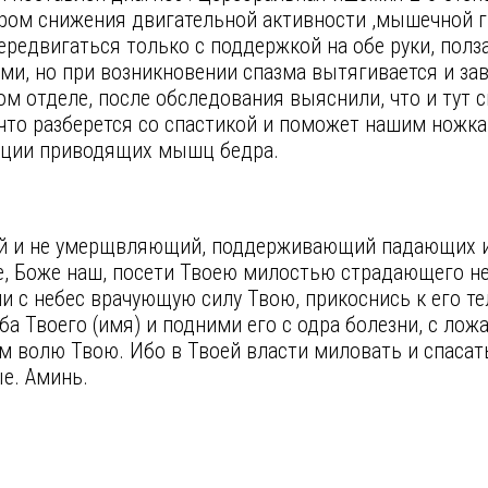
дром снижения двигательной активности ,мышечной 
ередвигаться только с поддержкой на обе руки, ползае
, но при возникновении спазма вытягивается и зава
ом отделе, после обследования выяснили, что и тут с
 что разберется со спастикой и поможет нашим ножка
кции приводящих мышц бедра.
ий и не умерщвляющий, поддерживающий падающих 
, Боже наш, посети Твоею милостью страдающего не
и с небес врачующую силу Твою, прикоснись к его тел
а Твоего (имя) и подними его с одра болезни, с ло
волю Твою. Ибо в Твоей власти миловать и спасать 
ые. Аминь.