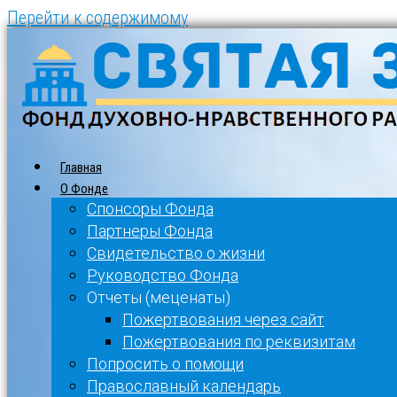
Перейти к содержимому
Главная
О Фонде
Спонсоры Фонда
Партнеры Фонда
Свидетельство о жизни
Руководство Фонда
Отчеты (меценаты)
Пожертвования через сайт
Пожертвования по реквизитам
Попросить о помощи
Православный календарь