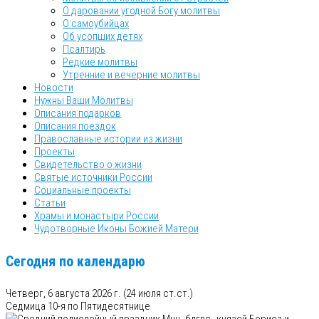
О даровании угодной Богу молитвы
О самоубийцах
Об усопших детях
Псалтирь
Редкие молитвы
Утренние и вечерние молитвы
Новости
Нужны Ваши Молитвы
Описания подарков
Описания поездок
Православные истории из жизни
Проекты
Свидетельство о жизни
Святые источники России
Социальные проекты
Статьи
Храмы и монастыри России
Чудотворные Иконы Божией Матери
Сегодня по календарю
Четверг, 6 августа 2026 г.
(24 июля ст.ст.)
Седмица 10-я по Пятидесятнице