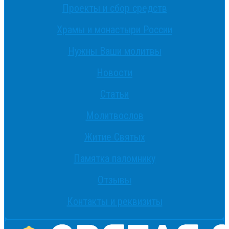
Проекты и сбор средств
Храмы и монастыри России
Нужны Ваши молитвы
Новости
Статьи
Молитвослов
Житие Святых
Памятка паломнику
Отзывы
Контакты и реквизиты