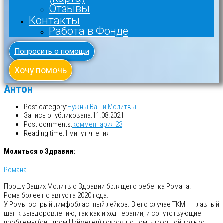
Отзывы
Контакты
Работа в Фонде
Попросить о помощи
Хочу помочь
Антон
Post category:
Нужны Ваши Молитвы
Запись опубликована:
11.08.2021
Post comments:
комментария 23
Reading time:
1 минут чтения
Молиться о Здравии:
Романа.
Прошу Ваших Молитв о Здравии болящего ребенка Романа.
Рома болеет с августа 2020 года.
У Ромы острый лимфобластный лейкоз. В его случае ТКМ — главный
шаг к выздоровлению, так как и ход терапии, и сопутствующие
проблемы (синдром Ниймеген) говорят о том, что одной только