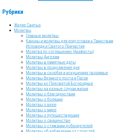
Рубрики
Житие Святых
Молитвы
Главные молитвы
Каноны и молитвы для подготовки к Таинствам
Исповеди и Святого Причастия
Молитва по соглашению (Акафисты)
Молитвы Ангелам
Молитвы в памятные даты
Молитвы в продолжение дня
Молитвы в скорбях и искушениях творимые
Молитвы Великого поста и Пасхи
Молитвы ко Пресвятой Богородице
Молитвы на разные случаи жизни
Молитвы о благоденствии
Молитвы о болящих
Молитвы о вере
Молитвы о мире
Молитвы о путешествующих
Молитвы о священстве
Молитвы о стяжании добродетелей
Молитвы об избавлении от страстей