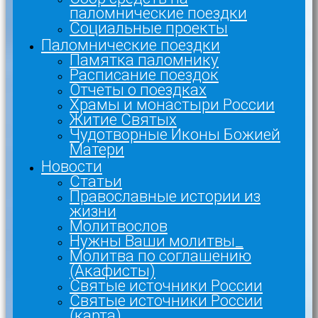
паломнические поездки
Социальные проекты
Паломнические поездки
Памятка паломнику
Расписание поездок
Отчеты о поездках
Храмы и монастыри России
Житие Святых
Чудотворные Иконы Божией
Матери
Новости
Статьи
Православные истории из
жизни
Молитвослов
Нужны Ваши молитвы_
Молитва по соглашению
(Акафисты)
Святые источники России
Святые источники России
(карта)