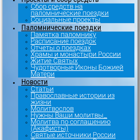
Сбор средств на
паломнические поездки
Социальные проекты
Паломнические поездки
Памятка паломнику
Расписание поездок
Отчеты о поездках
Храмы и монастыри России
Житие Святых
Чудотворные Иконы Божией
Матери
Новости
Статьи
Православные истории из
жизни
Молитвослов
Нужны Ваши молитвы_
Молитва по соглашению
(Акафисты)
Святые источники России