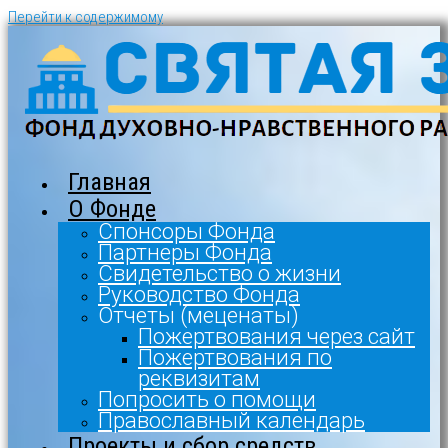
Перейти к содержимому
Главная
О Фонде
Спонсоры Фонда
Партнеры Фонда
Свидетельство о жизни
Руководство Фонда
Отчеты (меценаты)
Пожертвования через сайт
Пожертвования по
реквизитам
Попросить о помощи
Православный календарь
Проекты и сбор средств