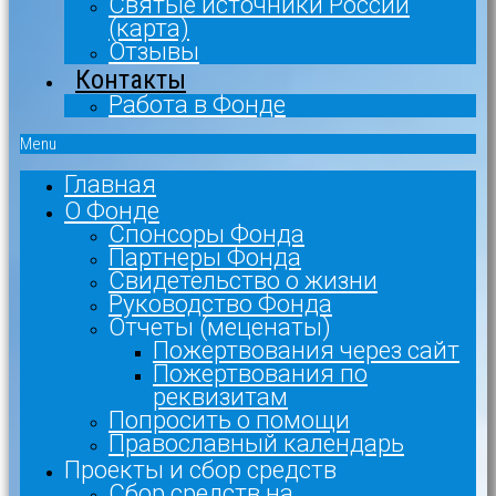
Святые источники России
(карта)
Отзывы
Контакты
Работа в Фонде
Menu
Главная
О Фонде
Спонсоры Фонда
Партнеры Фонда
Свидетельство о жизни
Руководство Фонда
Отчеты (меценаты)
Пожертвования через сайт
Пожертвования по
реквизитам
Попросить о помощи
Православный календарь
Проекты и сбор средств
Сбор средств на