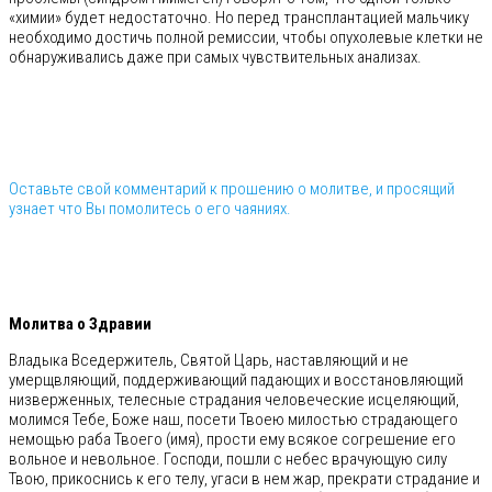
«химии» будет недостаточно. Но перед трансплантацией мальчику
необходимо достичь полной ремиссии, чтобы опухолевые клетки не
обнаруживались даже при самых чувствительных анализах.
Оставьте свой комментарий к прошению о молитве, и просящий
узнает что Вы помолитесь о его чаяниях.
⠀
Молитва о Здравии
Владыка Вседержитель, Святой Царь, наставляющий и не
умерщвляющий, поддерживающий падающих и восстановляющий
низверженных, телесные страдания человеческие исцеляющий,
молимся Тебе, Боже наш, посети Твоею милостью страдающего
немощью раба Твоего (имя), прости ему всякое согрешение его
вольное и невольное. Господи, пошли с небес врачующую силу
Твою, прикоснись к его телу, угаси в нем жар, прекрати страдание и