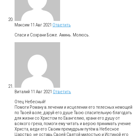
Максим
11 Авг 2021
Ответить
Спаси и Сохрани Боже. Аминь. Молюсь.
Виталий
11 Авг 2021
Ответить
Отец Небесный!
Помоги Роману в лечении и исцелении его телесных немощей
по Твоей воле, даруй его душе Твою спасительную благодать
для жизни со Христом по Евангелию, храни его душу от
всякого греха, помоги ему читать и верою принимать учение
Христа, веди его Своим премудрым путём в Небесное
Царство, не оставь Своей Святой милостью и Истиной его