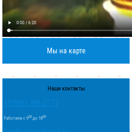
Мы на карте
Наши контакты
+7 (991) 789-27-77
00
00
Работаем с 9
до 18
fondholyland@mail.ru