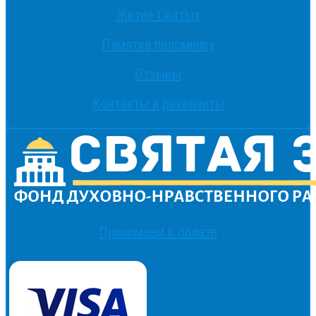
Житие Святых
Памятка паломнику
Отзывы
Контакты и реквизиты
Принимаем к оплате