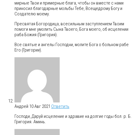
мирные Твои и примерные блага, чтобы он вместе с нами
приносил благодарные мольбы Тебе, Всещедрому Богу и
Создателю моему.
Пресвятая Богородица, всесильным заступлением Твоим
помоги мне умолить Сына Твоего, Бога моего, об исцелении
раба Божия (Григория).
Все святые и ангелы Господни, молите Бога о больном рабе
Его (Григории).
Андрей
10 Авг 2021
Ответить
Господи, Даруй исцеление и здравие на долгие годы бол. р. Б.
Григория. Аминь.