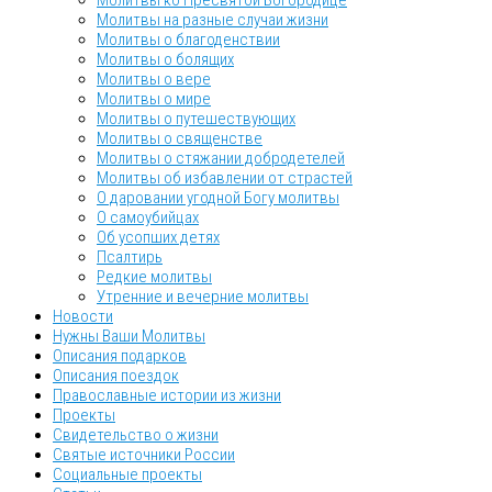
Молитвы ко Пресвятой Богородице
Молитвы на разные случаи жизни
Молитвы о благоденствии
Молитвы о болящих
Молитвы о вере
Молитвы о мире
Молитвы о путешествующих
Молитвы о священстве
Молитвы о стяжании добродетелей
Молитвы об избавлении от страстей
О даровании угодной Богу молитвы
О самоубийцах
Об усопших детях
Псалтирь
Редкие молитвы
Утренние и вечерние молитвы
Новости
Нужны Ваши Молитвы
Описания подарков
Описания поездок
Православные истории из жизни
Проекты
Свидетельство о жизни
Святые источники России
Социальные проекты