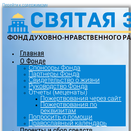
Перейти к содержимому
Главная
О Фонде
Спонсоры Фонда
Партнеры Фонда
Свидетельство о жизни
Руководство Фонда
Отчеты (меценаты)
Пожертвования через сайт
Пожертвования по
реквизитам
Попросить о помощи
Православный календарь
Проекты и сбор средств