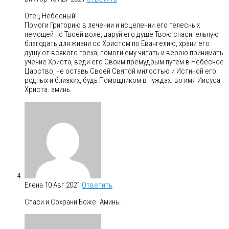
Отец Небесный!
Помоги Григорию в лечении и исцелении его телесных
немощей по Твоей воле, даруй его душе Твою спасительную
благодать для жизни со Христом по Евангелию, храни его
душу от всякого греха, помоги ему читать и верою принимать
учение Христа, веди его Своим премудрым путём в Небесное
Царство, не оставь Своей Святой милостью и Истиной его
родных и близких, будь Помощником в нуждах. во имя Иисуса
Христа. аминь.
Елена
10 Авг 2021
Ответить
Спаси и Сохрани Боже. Аминь.