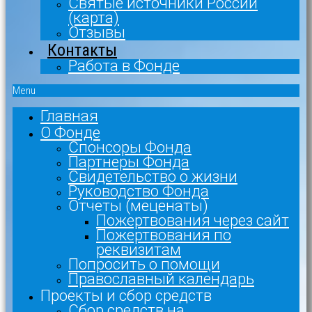
Святые источники России
(карта)
Отзывы
Контакты
Работа в Фонде
Menu
Главная
О Фонде
Спонсоры Фонда
Партнеры Фонда
Свидетельство о жизни
Руководство Фонда
Отчеты (меценаты)
Пожертвования через сайт
Пожертвования по
реквизитам
Попросить о помощи
Православный календарь
Проекты и сбор средств
Сбор средств на