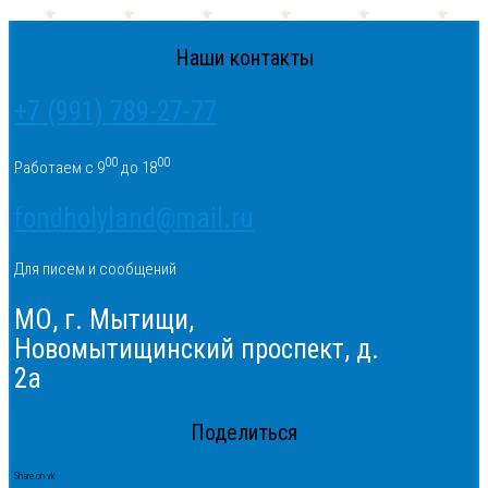
Наши контакты
+7 (991) 789-27-77
00
00
Работаем с 9
до 18
fondholyland@mail.ru
Для писем и сообщений
МО, г. Мытищи,
Новомытищинский проспект, д.
2а
Поделиться
Share on vk