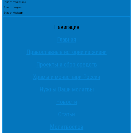
Share on odnoklassniki
Share on telegram
Share on whatsapp
Навигация
Главная
Православные истории из жизни
Проекты и сбор средств
Храмы и монастыри России
Нужны Ваши молитвы
Новости
Статьи
Молитвослов