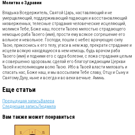
Молитва о Здравии
Владыка Вседержитель, Святой Царь, наставляющий и не
умерщвляющий, поддерживающий падающих и восстановляющий
низверженных, телесные страдания человеческие исцеляющий,
молимся Тебе, Боже наш, посети Твоею милостью страдающего
немощью раба Твоего (имя), прости ему всякое согрешение его
вольное и невольное. Господи, пошли с небес врачующую силу
Твою, прикоснись к его телу, угаси в нем жар, прекрати страдание и
исцели всякую находящуюся в нем немощь; будь врачом раба
Твоего (имя) и подними его с одра болезни, с ложа страдания целым
и совершенно здоровым; сделай его благоугождающим Церкви
Твоей и исполняющим волю Твою. Ибо в Твоей власти миловать и
спасать нас, Боже наш, и мы воссылаем Тебе славу, Отцу и Сыну и
Святому Духу, ныне и всегда и во веки вечные. Аминь.
Еще статьи
Предыдущая запись
Валера
Следующая запись
Людмила
Вам также может понравиться