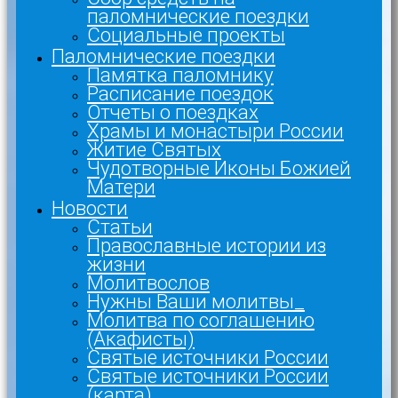
паломнические поездки
Социальные проекты
Паломнические поездки
Памятка паломнику
Расписание поездок
Отчеты о поездках
Храмы и монастыри России
Житие Святых
Чудотворные Иконы Божией
Матери
Новости
Статьи
Православные истории из
жизни
Молитвослов
Нужны Ваши молитвы_
Молитва по соглашению
(Акафисты)
Святые источники России
Святые источники России
(карта)