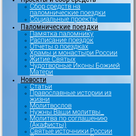
Сбор средств на
паломнические поездки
Социальные проекты
Паломнические поездки
Памятка паломнику
Расписание поездок
Отчеты о поездках
Храмы и монастыри России
Житие Святых
Чудотворные Иконы Божией
Матери
Новости
Статьи
Православные истории из
жизни
Молитвослов
Нужны Ваши молитвы_
Молитва по соглашению
(Акафисты)
Святые источники России