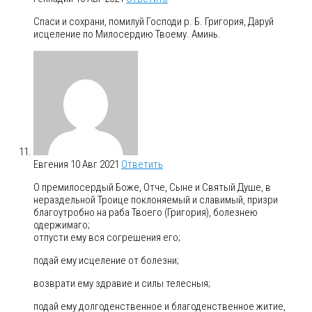
Спаси и сохрани, помилуй Господи р. Б. Григория, Даруй
исцеление по Милосердию Твоему. Аминь.
Евгения
10 Авг 2021
Ответить
О премилосердый Боже, Отче, Сыне и Святый Душе, в
нераздельной Троице поклоняемый и славимый, призри
благоутробно на раба Твоего (Григория), болезнею
одержимаго;
отпусти ему вся согрешения его;
подай ему исцеление от болезни;
возврати ему здравие и силы телесныя;
подай ему долгоденственное и благоденственное житие,