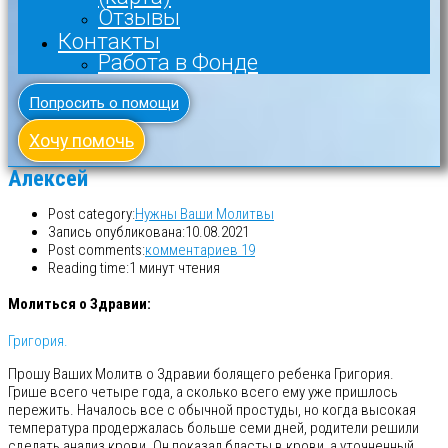
Отзывы
Контакты
Работа в Фонде
Попросить о помощи
Хочу помочь
Алексей
Post category:
Нужны Ваши Молитвы
Запись опубликована:
10.08.2021
Post comments:
комментариев 19
Reading time:
1 минут чтения
Молиться о Здравии:
Григория.
Прошу Ваших Молитв о Здравии болящего ребенка Григория.
Грише всего четыре года, а сколько всего ему уже пришлось
пережить. Началось все с обычной простуды, но когда высокая
температура продержалась больше семи дней, родители решили
сделать анализ крови. Он показал бласты в крови, а уточненный