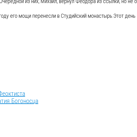
Очередной из них, Михаил, вернул Феодора из ссылки, но не 
5 году его мощи перенесли в Студийский монастырь.Этот день
Феоктиста
атия Богоносца