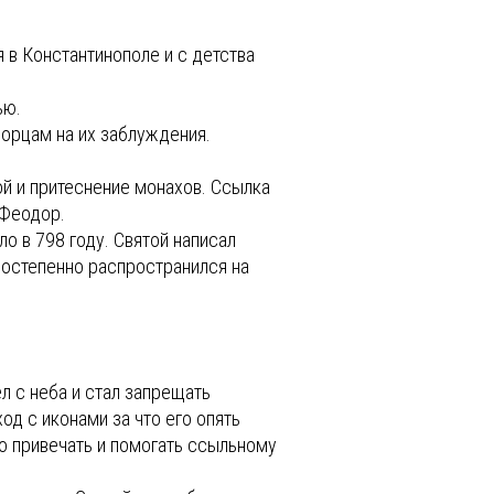
 в Константинополе и с детства
ью.
борцам на их заблуждения.
ой и притеснение монахов. Ссылка
 Феодор.
 в 798 году. Святой написал
постепенно распространился на
л с неба и стал запрещать
од с иконами за что его опять
о привечать и помогать ссыльному