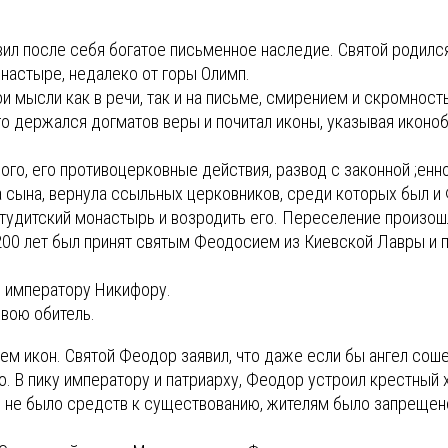
ил после себя богатое письменное наследие. Святой родился
настыре, недалеко от горы Олимп.
 мысли как в речи, так и на письме, смирением и скромност
о держался догматов веры и почитал иконы, указывая иконо
го, его противоцерковные действия, развод с законной ;енн
а сына, вернула ссыльных церковников, среди которых был и
удитский монастырь и возродить его. Переселение произошло
 200 лет был принят святым Феодосием из Киевской Лавры и 
е императору Никифору.
свою обитель.
ем икон. Святой Феодор заявил, что даже если бы ангел соше
го. В пику императору и патриарху, Феодор устроил крестный х
го не было средств к существованию, жителям было запрещен