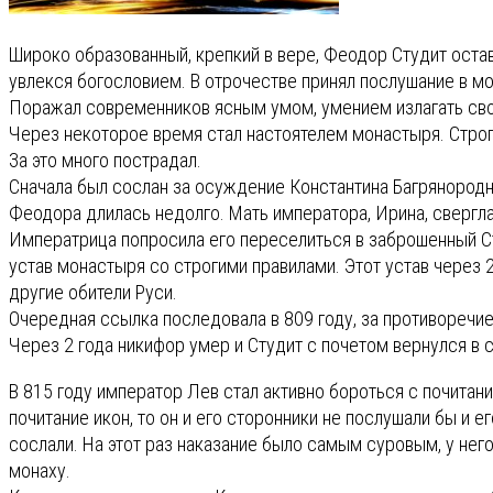
Широко образованный, крепкий в вере, Феодор Студит остав
увлекся богословием. В отрочестве принял послушание в мо
Поражал современников ясным умом, умением излагать свои
Через некоторое время стал настоятелем монастыря. Строг
За это много пострадал.
Сначала был сослан за осуждение Константина Багрянородно
Феодора длилась недолго. Мать императора, Ирина, свергл
Императрица попросила его переселиться в заброшенный Ст
устав монастыря со строгими правилами. Этот устав через
другие обители Руси.
Очередная ссылка последовала в 809 году, за противоречи
Через 2 года никифор умер и Студит с почетом вернулся в 
В 815 году император Лев стал активно бороться с почитани
почитание икон, то он и его сторонники не послушали бы и е
сослали. На этот раз наказание было самым суровым, у не
монаху.