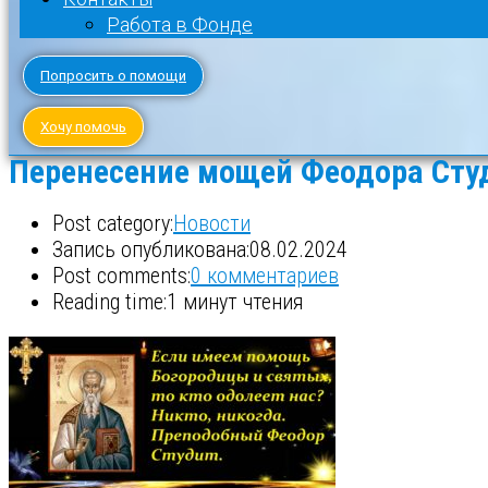
Работа в Фонде
Попросить о помощи
Хочу помочь
Перенесение мощей Феодора Сту
Post category:
Новости
Запись опубликована:
08.02.2024
Post comments:
0 комментариев
Reading time:
1 минут чтения