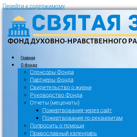
Перейти к содержимому
Главная
О Фонде
Спонсоры Фонда
Партнеры Фонда
Свидетельство о жизни
Руководство Фонда
Отчеты (меценаты)
Пожертвования через сайт
Пожертвования по реквизитам
Попросить о помощи
Православный календарь