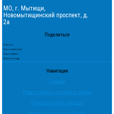
МО, г. Мытищи,
Новомытищинский проспект, д.
2а
Поделиться
Share on vk
Share on odnoklassniki
Share on telegram
Share on whatsapp
Навигация
Главная
Православные истории из жизни
Проекты и сбор средств
Храмы и монастыри России