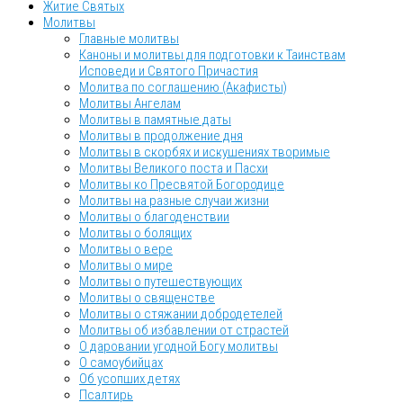
Житие Святых
Молитвы
Главные молитвы
Каноны и молитвы для подготовки к Таинствам
Исповеди и Святого Причастия
Молитва по соглашению (Акафисты)
Молитвы Ангелам
Молитвы в памятные даты
Молитвы в продолжение дня
Молитвы в скорбях и искушениях творимые
Молитвы Великого поста и Пасхи
Молитвы ко Пресвятой Богородице
Молитвы на разные случаи жизни
Молитвы о благоденствии
Молитвы о болящих
Молитвы о вере
Молитвы о мире
Молитвы о путешествующих
Молитвы о священстве
Молитвы о стяжании добродетелей
Молитвы об избавлении от страстей
О даровании угодной Богу молитвы
О самоубийцах
Об усопших детях
Псалтирь