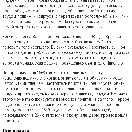
Фаддей и Филарет. Когда община стала складываться, Тихон
перенес жилье на три версты, выбрав более удобную площадку.
Все необходимое для пропитания добывалось собственным
трудом: подвижник виртуозно переписывал богослужебные книги и
занимался токарным ремеслом. Из глубокого смирения он до
самой смерти отказывался принимать сан священника.
Кончина преподобного последовала 16 июня 1503 года. Крайняя
нищета окружала его в последние дни: братии нечем было
прикрыть тело усопшего. Выручил суздальский архипастырь — он
отправил для погребения верхнюю одежду, свитку, в которой инока
и предали земле. Спустя недолгое время на месте подвигов
выросла монашеская община, посвященная святителю Николаю.
Поворотным стал 1569 год: у захоронения начали получать
исцеления недужные, а когда могилу вскрыли, обнаружили мощи
нетронутыми тлением. Настоятель Константин решил установить
святыню поверх земли, но немедленно ослеп; раскаявшись и
получив прозрение, он вновь сокрыл останки под спудом. Именно с
этого момента фиксируется церковное почитание святого. Первое
подробное житие с описанием семидесяти случаев загробной
помощи составили в 1649 году, и память обретения мощей,
приходящаяся на 26 июня по юлианскому календарю, прочно вошла
в святцы.
Дни памяти