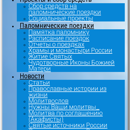
Сбор средств на
паломнические поездки
Социальные проекты
Паломнические поездки
Памятка паломнику
Расписание поездок
Отчеты о поездках
Храмы и монастыри России
Житие Святых
Чудотворные Иконы Божией
Матери
Новости
Статьи
Православные истории из
жизни
Молитвослов
Нужны Ваши молитвы_
Молитва по соглашению
(Акафисты)
Святые источники России