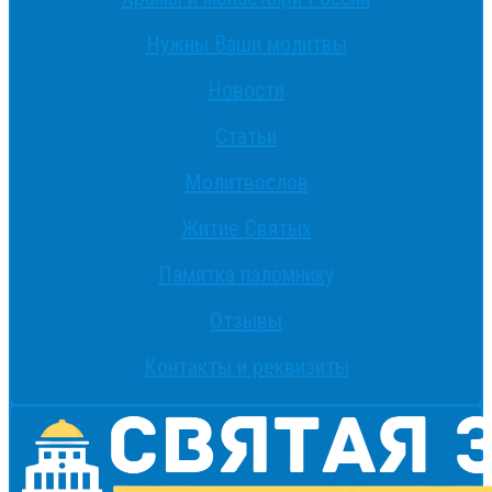
Нужны Ваши молитвы
Новости
Статьи
Молитвослов
Житие Святых
Памятка паломнику
Отзывы
Контакты и реквизиты