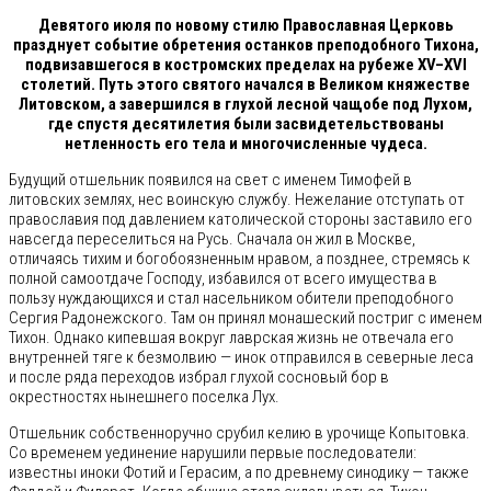
Девятого июля по новому стилю Православная Церковь
празднует событие обретения останков преподобного Тихона,
подвизавшегося в костромских пределах на рубеже XV–XVI
столетий. Путь этого святого начался в Великом княжестве
Литовском, а завершился в глухой лесной чащобе под Лухом,
где спустя десятилетия были засвидетельствованы
нетленность его тела и многочисленные чудеса.
Будущий отшельник появился на свет с именем Тимофей в
литовских землях, нес воинскую службу. Нежелание отступать от
православия под давлением католической стороны заставило его
навсегда переселиться на Русь. Сначала он жил в Москве,
отличаясь тихим и богобоязненным нравом, а позднее, стремясь к
полной самоотдаче Господу, избавился от всего имущества в
пользу нуждающихся и стал насельником обители преподобного
Сергия Радонежского. Там он принял монашеский постриг с именем
Тихон. Однако кипевшая вокруг лаврская жизнь не отвечала его
внутренней тяге к безмолвию — инок отправился в северные леса
и после ряда переходов избрал глухой сосновый бор в
окрестностях нынешнего поселка Лух.
Отшельник собственноручно срубил келию в урочище Копытовка.
Со временем уединение нарушили первые последователи:
известны иноки Фотий и Герасим, а по древнему синодику — также