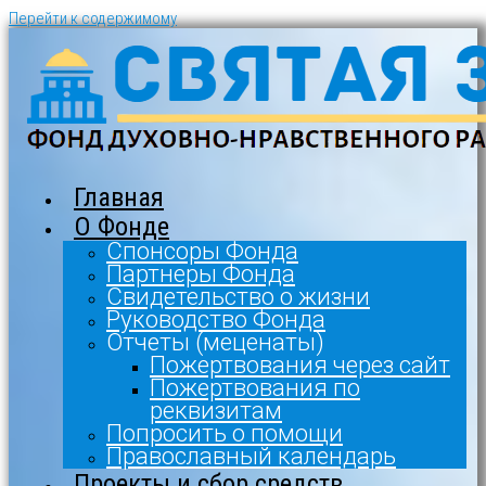
Перейти к содержимому
Главная
О Фонде
Спонсоры Фонда
Партнеры Фонда
Свидетельство о жизни
Руководство Фонда
Отчеты (меценаты)
Пожертвования через сайт
Пожертвования по
реквизитам
Попросить о помощи
Православный календарь
Проекты и сбор средств