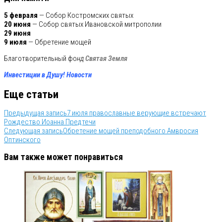
5 февраля
— Собор Костромских святых
20 июня
— Собор святых Ивановской митрополии
29 июня
9 июля
— Обретение мощей
Благотворительный фо
нд
Святая Земля
Инвестиции в Душу! Новости
Еще статьи
Предыдущая запись
7 июля православные верующие встречают
Рождество Иоанна Предтечи
Следующая запись
Обретение мощей преподобного Амвросия
Оптинского
Вам также может понравиться