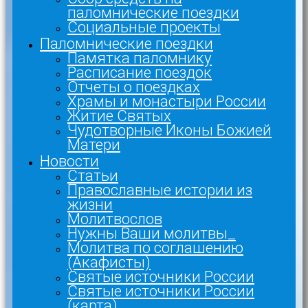
паломнические поездки
Социальные проекты
Паломнические поездки
Памятка паломнику
Расписание поездок
Отчеты о поездках
Храмы и монастыри России
Житие Святых
Чудотворные Иконы Божией
Матери
Новости
Статьи
Православные истории из
жизни
Молитвослов
Нужны Ваши молитвы_
Молитва по соглашению
(Акафисты)
Святые источники России
Святые источники России
(карта)