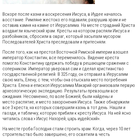
Вскоре после казни и воскресения Иисуса, в Иудее началось
восстание. Римляне жестоко его подавили, разрушив храм и не
оставив камня на камне от Иерусалима. На месте страданий Христа
воздвигли языческий храм. Кресты на котором распяли Иисуса и
разбойников, сбросили в овраг, который засыпали мусором.
Последователей Христа преследовали и притесняли.
После того, как на престол Восточной Римской империи взошел
император Константин, все переменилось. Видение креста
помогло Константину одержать победу в решающем сражении с
соперником. Император уверовал сам и сделал христианство
государственной религией. В 325 году, он отправил в Иерусалим
свою мать, Елену, с тем, чтобы она отыскала место погребения
Христа. Елена и епископ Иерусалима Макарий организовали первую
археологическую экспедицию. Результаты превзошли все
ожидания. Несомненно, по воле Божией, были найдены и
место распятие, и место захоронения Иисуса. Также обнаружили
все 3 креста, на которых совершили казнь в тот день. Нашли и
гвозди, и табличку, которую прибили к кресту Иисуса. На ней ясно
читались слова:» Иисус Назорей, царь иудейский».
На месте гроба Господня стали строить храм. Когда, через 10 лет
строительство было завершено, его освятили в честь