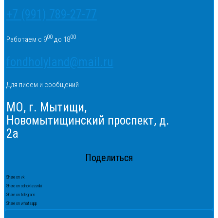
+7 (991) 789-27-77
00
00
Работаем с 9
до 18
fondholyland@mail.ru
Для писем и сообщений
МО, г. Мытищи,
Новомытищинский проспект, д.
2а
Поделиться
Share on vk
Share on odnoklassniki
Share on telegram
Share on whatsapp