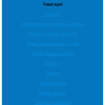
Навигация
Главная
Православные истории из жизни
Проекты и сбор средств
Храмы и монастыри России
Нужны Ваши молитвы
Новости
Статьи
Молитвослов
Житие Святых
Памятка паломнику