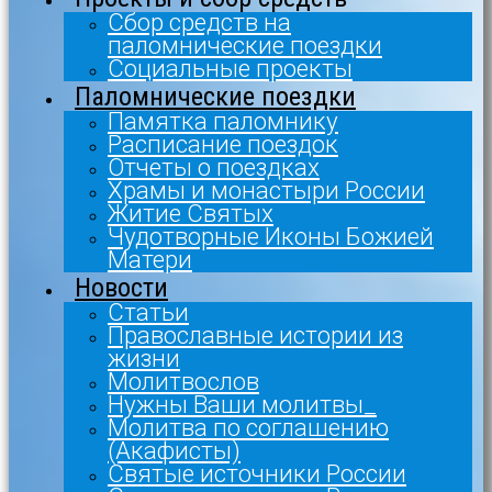
Сбор средств на
паломнические поездки
Социальные проекты
Паломнические поездки
Памятка паломнику
Расписание поездок
Отчеты о поездках
Храмы и монастыри России
Житие Святых
Чудотворные Иконы Божией
Матери
Новости
Статьи
Православные истории из
жизни
Молитвослов
Нужны Ваши молитвы_
Молитва по соглашению
(Акафисты)
Святые источники России