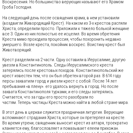
Воскресения. Но большинство верующих называют его Храмом
Гроба Господня.
На следующий день после освящения храма, в нем установили
(воздвигли Живородящий Крест). На каком из 3-х крестов распяли
Христа, определили просто. Приложили к тяжело больной женщине
все 3. Один из них полностью ее исцелил. Во время обретения
Креста мимо проходила процессия, чтобы похоронить недавно
умершего. Возле креста, покойник воскрес. Воистину крест был
Животворящий.
Крест разделили на 2 части. Одну оставили в Иерусалиме, другую
увезли в Константинополь. Следы Иерусалимского креста
затерялись после крестовых походов. Константинопольский же
крест известен тем, что он был обретен второй раз. В 614 году
персы захватили город и увезли крест с собой. После 14 лет
пребывания «в плену». его удалось вернуть в город. Но после
захвата Константинополя турками, и его следы затерялись.
Считается, что за годы его просто разобрали по
частям. Теперь частицы Креста можно найти в любой стране мира.
В этот день в церкви служится праздничная литургия. Верующие
вспоминают страдания Христа, которые он претерпел на кресте.
Во время утрени, священник выносит крест из алтаря, троекратно
кланяется ему, благословляет и помазывает елеем прихожан.