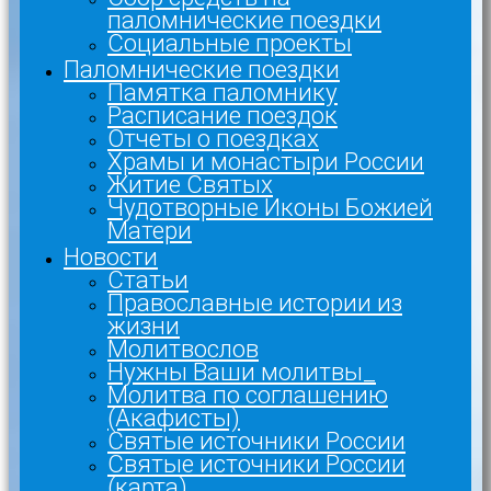
паломнические поездки
Социальные проекты
Паломнические поездки
Памятка паломнику
Расписание поездок
Отчеты о поездках
Храмы и монастыри России
Житие Святых
Чудотворные Иконы Божией
Матери
Новости
Статьи
Православные истории из
жизни
Молитвослов
Нужны Ваши молитвы_
Молитва по соглашению
(Акафисты)
Святые источники России
Святые источники России
(карта)