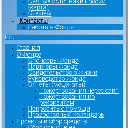
Святые источники России
(карта)
Отзывы
Контакты
Работа в Фонде
Menu
Главная
О Фонде
Спонсоры Фонда
Партнеры Фонда
Свидетельство о жизни
Руководство Фонда
Отчеты (меценаты)
Пожертвования через сайт
Пожертвования по
реквизитам
Попросить о помощи
Православный календарь
Проекты и сбор средств
Сбор средств на