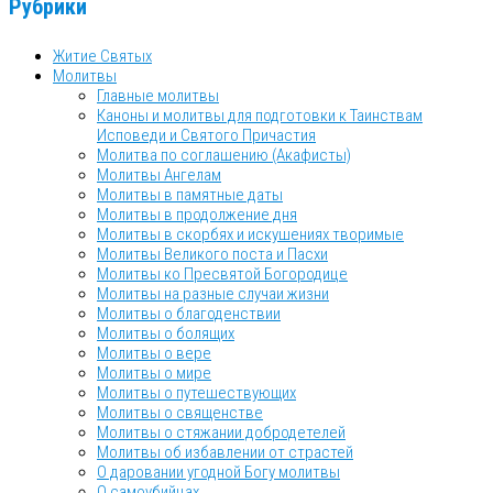
Рубрики
Житие Святых
Молитвы
Главные молитвы
Каноны и молитвы для подготовки к Таинствам
Исповеди и Святого Причастия
Молитва по соглашению (Акафисты)
Молитвы Ангелам
Молитвы в памятные даты
Молитвы в продолжение дня
Молитвы в скорбях и искушениях творимые
Молитвы Великого поста и Пасхи
Молитвы ко Пресвятой Богородице
Молитвы на разные случаи жизни
Молитвы о благоденствии
Молитвы о болящих
Молитвы о вере
Молитвы о мире
Молитвы о путешествующих
Молитвы о священстве
Молитвы о стяжании добродетелей
Молитвы об избавлении от страстей
О даровании угодной Богу молитвы
О самоубийцах