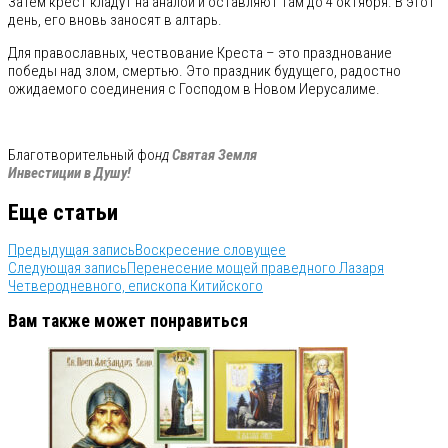
Затем крест кладут на аналой и оставляют там до 4 октября. В этот
день, его вновь заносят в алтарь.
Для православных, чествование Креста – это празднование
победы над злом, смертью. Это праздник будущего, радостно
ожидаемого соединения с Господом в Новом Иерусалиме.
Благотворительный фо
нд
Святая Земля
Инвестиции в Душу!
Еще статьи
Предыдущая запись
Воскресение словущее
Следующая запись
Перенесение мощей праведного Лазаря
Четверодневного, епископа Китийского
Вам также может понравиться