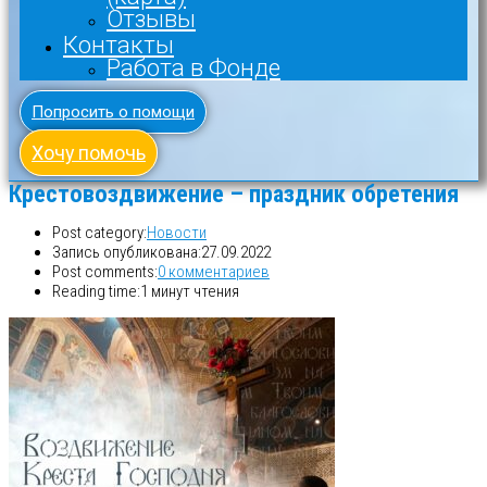
Отзывы
Контакты
Работа в Фонде
Попросить о помощи
Хочу помочь
Крестовоздвижение – праздник обретения
Post category:
Новости
Запись опубликована:
27.09.2022
Post comments:
0 комментариев
Reading time:
1 минут чтения