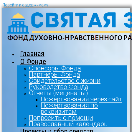
Перейти к содержимому
Главная
О Фонде
Спонсоры Фонда
Партнеры Фонда
Свидетельство о жизни
Руководство Фонда
Отчеты (меценаты)
Пожертвования через сайт
Пожертвования по
реквизитам
Попросить о помощи
Православный календарь
Проекты и сбор средств